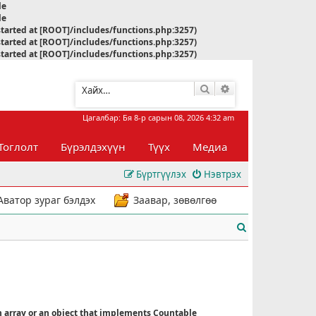
le
le
started at [ROOT]/includes/functions.php:3257)
started at [ROOT]/includes/functions.php:3257)
started at [ROOT]/includes/functions.php:3257)
Хайлт
Нарийвчилсан хай
Цагалбар: Бя 8-р сарын 08, 2026 4:32 am
Тоглолт
Бүрэлдэхүүн
Түүх
Медиа
Бүртгүүлэх
Нэвтрэх
Аватор зураг бэлдэх
Заавар, зөвөлгөө
Х
а
й
л
n array or an object that implements Countable
т