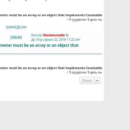
meter must be an array or an object that implements Countable
•
1
хуудасны
1
дахь нь
ХАРАГДСАН
СҮҮЛД БИЧСЭН
Бичсэн
Mademoiselle
29640
Да 10-р сарын 22, 2018 11:22 am
ameter must be an array or an object that
meter must be an array or an object that implements Countable
•
1
хуудасны
1
дахь нь
Очих