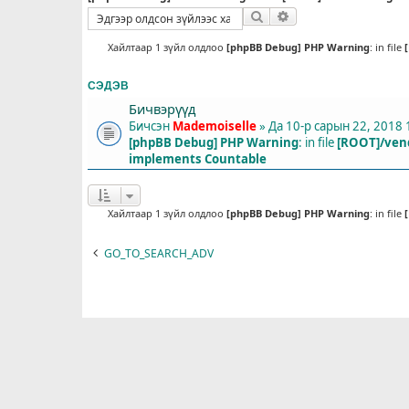
Хайлт
Нарийвчилсан хайлт
Хайлтаар 1 зүйл олдлоо
[phpBB Debug] PHP Warning
: in file
СЭДЭВ
Бичвэрүүд
Бичсэн
Mademoiselle
» Да 10-р сарын 22, 2018 
[phpBB Debug] PHP Warning
: in file
[ROOT]/vend
implements Countable
Хайлтаар 1 зүйл олдлоо
[phpBB Debug] PHP Warning
: in file
GO_TO_SEARCH_ADV