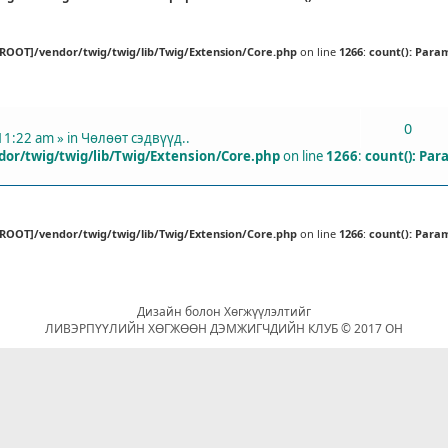
[ROOT]/vendor/twig/twig/lib/Twig/Extension/Core.php
on line
1266
:
count(): Para
ХАРИУЛТУУД
0
11:22 am » in
Чөлөөт сэдвүүд..
or/twig/twig/lib/Twig/Extension/Core.php
on line
1266
:
count(): Par
[ROOT]/vendor/twig/twig/lib/Twig/Extension/Core.php
on line
1266
:
count(): Para
Дизайн болон Хөгжүүлэлтийг
ЛИВЭРПҮҮЛИЙН ХӨГЖӨӨН ДЭМЖИГЧДИЙН КЛУБ © 2017 ОН