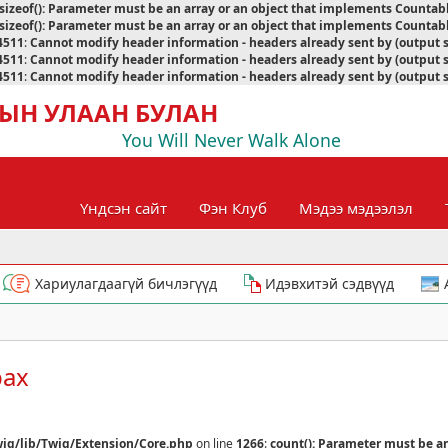
sizeof(): Parameter must be an array or an object that implements Countab
sizeof(): Parameter must be an array or an object that implements Countab
4511
:
Cannot modify header information - headers already sent by (output 
4511
:
Cannot modify header information - headers already sent by (output 
4511
:
Cannot modify header information - headers already sent by (output 
ЫН УЛААН БУЛАН
You Will Never Walk Alone
Үндсэн сайт
Фэн Клуб
Мэдээ мэдээлэл
Хариулагдаагүй бичлэгүүд
Идэвхитэй сэдвүүд
рах
ig/lib/Twig/Extension/Core.php
on line
1266
:
count(): Parameter must be a