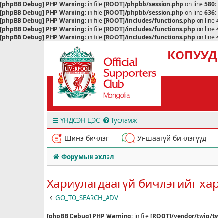
[phpBB Debug] PHP Warning
: in file
[ROOT]/phpbb/session.php
on line
580
:
[phpBB Debug] PHP Warning
: in file
[ROOT]/phpbb/session.php
on line
636
:
[phpBB Debug] PHP Warning
: in file
[ROOT]/includes/functions.php
on line
[phpBB Debug] PHP Warning
: in file
[ROOT]/includes/functions.php
on line
[phpBB Debug] PHP Warning
: in file
[ROOT]/includes/functions.php
on line
КОПУУД
ҮНДСЭН ЦЭС
Тусламж
Шинэ бичлэг
Уншаагүй бичлэгүүд
Форумын эхлэл
Хариулагдаагүй бичлэгийг ха
GO_TO_SEARCH_ADV
[phpBB Debug] PHP Warning
: in file
[ROOT]/vendor/twig/tw