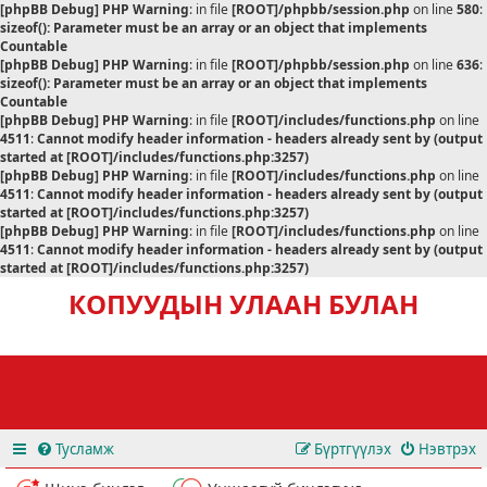
[phpBB Debug] PHP Warning
: in file
[ROOT]/phpbb/session.php
on line
580
:
sizeof(): Parameter must be an array or an object that implements
Countable
[phpBB Debug] PHP Warning
: in file
[ROOT]/phpbb/session.php
on line
636
:
sizeof(): Parameter must be an array or an object that implements
Countable
[phpBB Debug] PHP Warning
: in file
[ROOT]/includes/functions.php
on line
4511
:
Cannot modify header information - headers already sent by (output
started at [ROOT]/includes/functions.php:3257)
[phpBB Debug] PHP Warning
: in file
[ROOT]/includes/functions.php
on line
4511
:
Cannot modify header information - headers already sent by (output
started at [ROOT]/includes/functions.php:3257)
[phpBB Debug] PHP Warning
: in file
[ROOT]/includes/functions.php
on line
4511
:
Cannot modify header information - headers already sent by (output
started at [ROOT]/includes/functions.php:3257)
КОПУУДЫН УЛААН БУЛАН
Тусламж
Бүртгүүлэх
Нэвтрэх