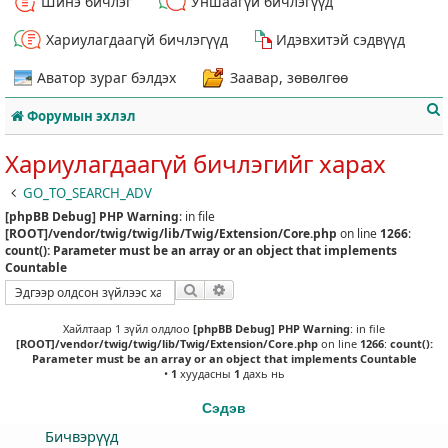
Шинэ бичлэг
Уншаагүй бичлэгүүд
Хариулагдаагүй бичлэгүүд
Идэвхитэй сэдвүүд
Аватор зураг бэлдэх
Заавар, зөвөлгөө
Форумын эхлэл
Хариулагдаагүй бичлэгийг харах
GO_TO_SEARCH_ADV
[phpBB Debug] PHP Warning
: in file
т
[ROOT]/vendor/twig/twig/lib/Twig/Extension/Core.php
on line
1266
:
count(): Parameter must be an array or an object that implements
Countable
Хайлт
Нарийвчилсан хайлт
Хайлтаар 1 зүйл олдлоо
[phpBB Debug] PHP Warning
: in file
[ROOT]/vendor/twig/twig/lib/Twig/Extension/Core.php
on line
1266
:
count():
Parameter must be an array or an object that implements Countable
•
1
хуудасны
1
дахь нь
Сэдэв
Бичвэрүүд