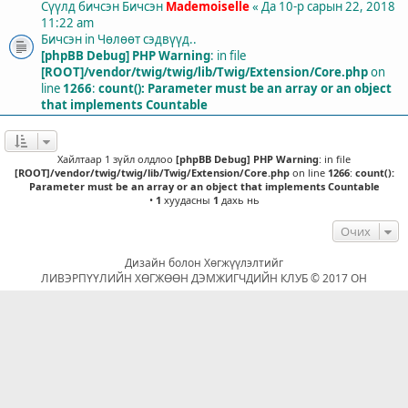
Сүүлд бичсэн Бичсэн
Mademoiselle
«
Да 10-р сарын 22, 2018
11:22 am
Бичсэн in
Чөлөөт сэдвүүд..
[phpBB Debug] PHP Warning
: in file
[ROOT]/vendor/twig/twig/lib/Twig/Extension/Core.php
on
line
1266
:
count(): Parameter must be an array or an object
that implements Countable
Хайлтаар 1 зүйл олдлоо
[phpBB Debug] PHP Warning
: in file
[ROOT]/vendor/twig/twig/lib/Twig/Extension/Core.php
on line
1266
:
count():
Parameter must be an array or an object that implements Countable
•
1
хуудасны
1
дахь нь
Очих
Дизайн болон Хөгжүүлэлтийг
ЛИВЭРПҮҮЛИЙН ХӨГЖӨӨН ДЭМЖИГЧДИЙН КЛУБ © 2017 ОН