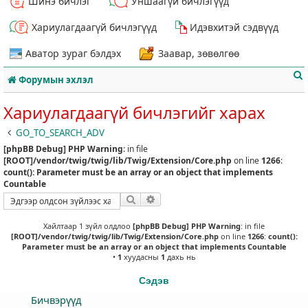
Шинэ бичлэг
Уншаагүй бичлэгүүд
Хариулагдаагүй бичлэгүүд
Идэвхитэй сэдвүүд
Аватор зураг бэлдэх
Заавар, зөвөлгөө
Форумын эхлэл
Хариулагдаагүй бичлэгийг харах
GO_TO_SEARCH_ADV
[phpBB Debug] PHP Warning
: in file
т
[ROOT]/vendor/twig/twig/lib/Twig/Extension/Core.php
on line
1266
:
count(): Parameter must be an array or an object that implements
Countable
Хайлт
Нарийвчилсан хайлт
Хайлтаар 1 зүйл олдлоо
[phpBB Debug] PHP Warning
: in file
[ROOT]/vendor/twig/twig/lib/Twig/Extension/Core.php
on line
1266
:
count():
Parameter must be an array or an object that implements Countable
•
1
хуудасны
1
дахь нь
Сэдэв
Бичвэрүүд