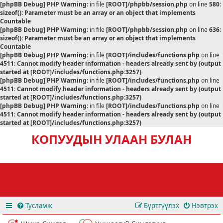
[phpBB Debug] PHP Warning
: in file
[ROOT]/phpbb/session.php
on line
580
:
sizeof(): Parameter must be an array or an object that implements
Countable
[phpBB Debug] PHP Warning
: in file
[ROOT]/phpbb/session.php
on line
636
:
sizeof(): Parameter must be an array or an object that implements
Countable
[phpBB Debug] PHP Warning
: in file
[ROOT]/includes/functions.php
on line
4511
:
Cannot modify header information - headers already sent by (output
started at [ROOT]/includes/functions.php:3257)
[phpBB Debug] PHP Warning
: in file
[ROOT]/includes/functions.php
on line
4511
:
Cannot modify header information - headers already sent by (output
started at [ROOT]/includes/functions.php:3257)
[phpBB Debug] PHP Warning
: in file
[ROOT]/includes/functions.php
on line
4511
:
Cannot modify header information - headers already sent by (output
started at [ROOT]/includes/functions.php:3257)
КОПУУДЫН УЛААН БУЛАН
Тусламж
Бүртгүүлэх
Нэвтрэх