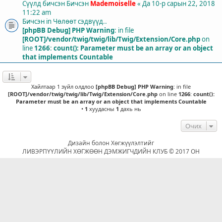
Сүүлд бичсэн Бичсэн
Mademoiselle
«
Да 10-р сарын 22, 2018
11:22 am
Бичсэн in
Чөлөөт сэдвүүд..
[phpBB Debug] PHP Warning
: in file
[ROOT]/vendor/twig/twig/lib/Twig/Extension/Core.php
on
line
1266
:
count(): Parameter must be an array or an object
that implements Countable
Хайлтаар 1 зүйл олдлоо
[phpBB Debug] PHP Warning
: in file
[ROOT]/vendor/twig/twig/lib/Twig/Extension/Core.php
on line
1266
:
count():
Parameter must be an array or an object that implements Countable
•
1
хуудасны
1
дахь нь
Очих
Дизайн болон Хөгжүүлэлтийг
ЛИВЭРПҮҮЛИЙН ХӨГЖӨӨН ДЭМЖИГЧДИЙН КЛУБ © 2017 ОН