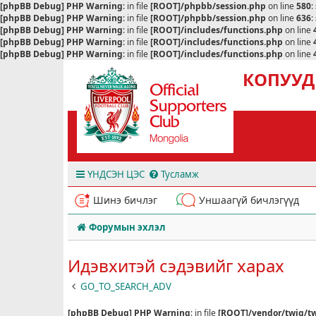
[phpBB Debug] PHP Warning
: in file
[ROOT]/phpbb/session.php
on line
580
:
[phpBB Debug] PHP Warning
: in file
[ROOT]/phpbb/session.php
on line
636
:
[phpBB Debug] PHP Warning
: in file
[ROOT]/includes/functions.php
on line
[phpBB Debug] PHP Warning
: in file
[ROOT]/includes/functions.php
on line
[phpBB Debug] PHP Warning
: in file
[ROOT]/includes/functions.php
on line
КОПУУД
ҮНДСЭН ЦЭС
Тусламж
Шинэ бичлэг
Уншаагүй бичлэгүүд
Форумын эхлэл
Идэвхитэй сэдэвийг харах
GO_TO_SEARCH_ADV
[phpBB Debug] PHP Warning
: in file
[ROOT]/vendor/twig/tw