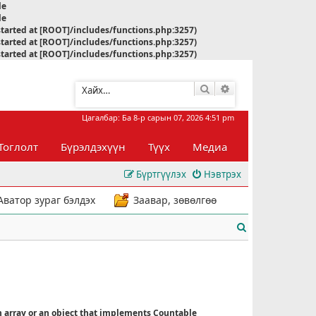
le
le
started at [ROOT]/includes/functions.php:3257)
started at [ROOT]/includes/functions.php:3257)
started at [ROOT]/includes/functions.php:3257)
Хайлт
Нарийвчилсан хай
Цагалбар: Ба 8-р сарын 07, 2026 4:51 pm
Тоглолт
Бүрэлдэхүүн
Түүх
Медиа
Бүртгүүлэх
Нэвтрэх
Аватор зураг бэлдэх
Заавар, зөвөлгөө
Х
а
й
л
n array or an object that implements Countable
т