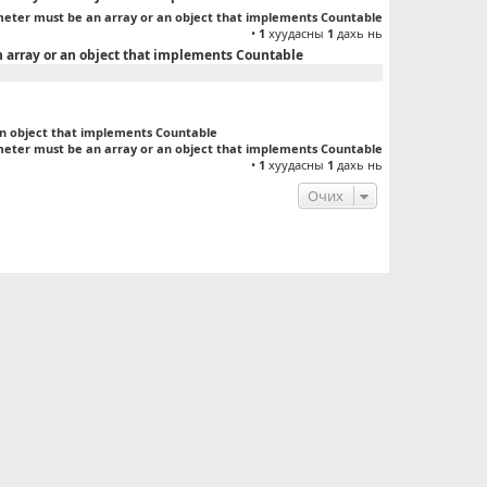
meter must be an array or an object that implements Countable
•
1
хуудасны
1
дахь нь
n array or an object that implements Countable
an object that implements Countable
meter must be an array or an object that implements Countable
•
1
хуудасны
1
дахь нь
Очих