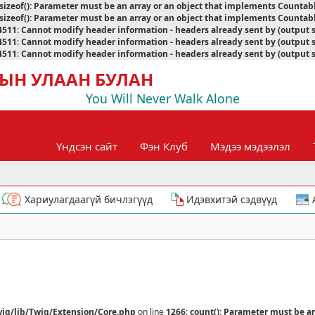
sizeof(): Parameter must be an array or an object that implements Countab
sizeof(): Parameter must be an array or an object that implements Countab
4511
:
Cannot modify header information - headers already sent by (output 
4511
:
Cannot modify header information - headers already sent by (output 
4511
:
Cannot modify header information - headers already sent by (output 
ЫН УЛААН БУЛАН
You Will Never Walk Alone
Үндсэн сайт
Фэн Клуб
Мэдээ мэдээлэл
Хариулагдаагүй бичлэгүүд
Идэвхитэй сэдвүүд
ig/lib/Twig/Extension/Core.php
on line
1266
:
count(): Parameter must be a