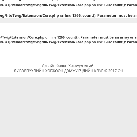
[ROOT]/vendor/twig/twig/lib/Twig/Extension/Core.php
on line
1266
:
count(): Para
ig/lib/Twig/Extension/Core.php
on line
1266
:
count(): Parameter must be a
b/Twig/Extension/Core.php
on line
1266
:
count(): Parameter must be an array or 
[ROOT]/vendor/twig/twig/lib/Twig/Extension/Core.php
on line
1266
:
count(): Para
Дизайн болон Хөгжүүлэлтийг
ЛИВЭРПҮҮЛИЙН ХӨГЖӨӨН ДЭМЖИГЧДИЙН КЛУБ © 2017 ОН