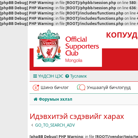
[phpBB Debug] PHP Warning
: in file
[ROOT]/phpbb/session.php
on line
580
:
[phpBB Debug] PHP Warning
: in file
[ROOT]/phpbb/session.php
on line
636
:
[phpBB Debug] PHP Warning
: in file
[ROOT]/includes/functions.php
on line
[phpBB Debug] PHP Warning
: in file
[ROOT]/includes/functions.php
on line
[phpBB Debug] PHP Warning
: in file
[ROOT]/includes/functions.php
on line
КОПУУД
ҮНДСЭН ЦЭС
Тусламж
Шинэ бичлэг
Уншаагүй бичлэгүүд
Форумын эхлэл
Идэвхитэй сэдэвийг харах
GO_TO_SEARCH_ADV
[phpBB Debug] PHP Warning
: in file
[ROOT]/vendor/twig/tw