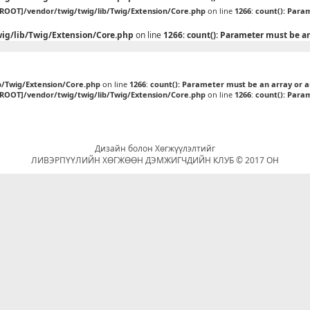
[ROOT]/vendor/twig/twig/lib/Twig/Extension/Core.php
on line
1266
:
count(): Para
ig/lib/Twig/Extension/Core.php
on line
1266
:
count(): Parameter must be a
b/Twig/Extension/Core.php
on line
1266
:
count(): Parameter must be an array or 
[ROOT]/vendor/twig/twig/lib/Twig/Extension/Core.php
on line
1266
:
count(): Para
Дизайн болон Хөгжүүлэлтийг
ЛИВЭРПҮҮЛИЙН ХӨГЖӨӨН ДЭМЖИГЧДИЙН КЛУБ © 2017 ОН