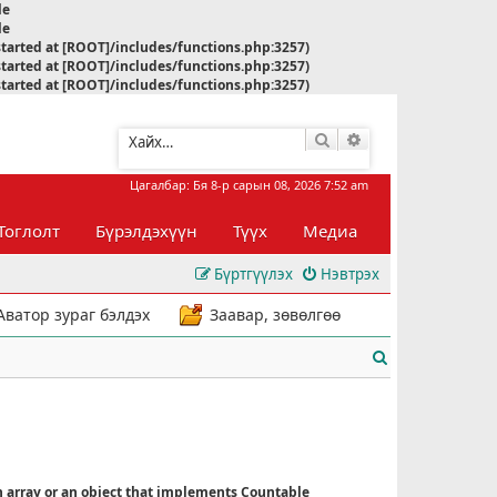
le
le
started at [ROOT]/includes/functions.php:3257)
started at [ROOT]/includes/functions.php:3257)
started at [ROOT]/includes/functions.php:3257)
Хайлт
Нарийвчилсан хай
Цагалбар: Бя 8-р сарын 08, 2026 7:52 am
Тоглолт
Бүрэлдэхүүн
Түүх
Медиа
Бүртгүүлэх
Нэвтрэх
Аватор зураг бэлдэх
Заавар, зөвөлгөө
Х
а
й
л
n array or an object that implements Countable
т