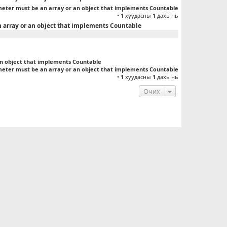
meter must be an array or an object that implements Countable
•
1
хуудасны
1
дахь нь
n array or an object that implements Countable
an object that implements Countable
meter must be an array or an object that implements Countable
•
1
хуудасны
1
дахь нь
Очих