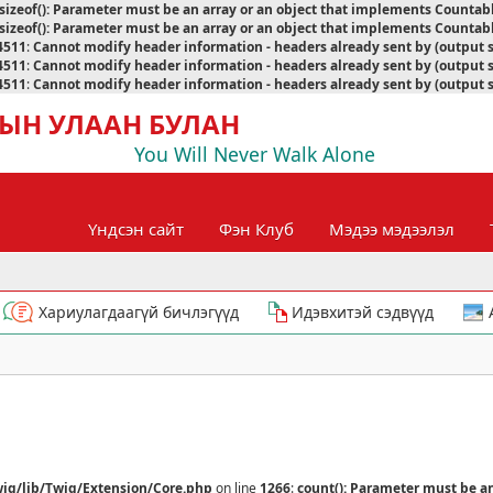
sizeof(): Parameter must be an array or an object that implements Countab
sizeof(): Parameter must be an array or an object that implements Countab
4511
:
Cannot modify header information - headers already sent by (output 
4511
:
Cannot modify header information - headers already sent by (output 
4511
:
Cannot modify header information - headers already sent by (output 
ЫН УЛААН БУЛАН
You Will Never Walk Alone
Үндсэн сайт
Фэн Клуб
Мэдээ мэдээлэл
Хариулагдаагүй бичлэгүүд
Идэвхитэй сэдвүүд
ig/lib/Twig/Extension/Core.php
on line
1266
:
count(): Parameter must be a