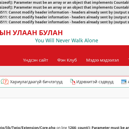
sizeof(): Parameter must be an array or an object that implements Countab
sizeof(): Parameter must be an array or an object that implements Countab
4511
:
Cannot modify header information - headers already sent by (output 
4511
:
Cannot modify header information - headers already sent by (output 
4511
:
Cannot modify header information - headers already sent by (output 
ЫН УЛААН БУЛАН
You Will Never Walk Alone
Үндсэн сайт
Фэн Клуб
Мэдээ мэдээлэл
Хариулагдаагүй бичлэгүүд
Идэвхитэй сэдвүүд
ig/lib/Twig/Extension/Core.php
on line
1266
:
count(): Parameter must be a