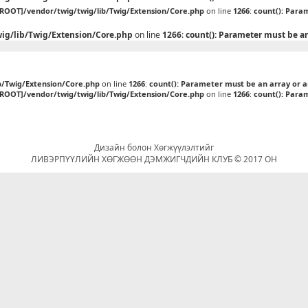
[ROOT]/vendor/twig/twig/lib/Twig/Extension/Core.php
on line
1266
:
count(): Para
ig/lib/Twig/Extension/Core.php
on line
1266
:
count(): Parameter must be a
b/Twig/Extension/Core.php
on line
1266
:
count(): Parameter must be an array or 
[ROOT]/vendor/twig/twig/lib/Twig/Extension/Core.php
on line
1266
:
count(): Para
Дизайн болон Хөгжүүлэлтийг
ЛИВЭРПҮҮЛИЙН ХӨГЖӨӨН ДЭМЖИГЧДИЙН КЛУБ © 2017 ОН