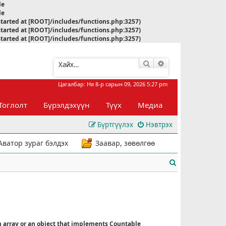
le
le
started at [ROOT]/includes/functions.php:3257)
started at [ROOT]/includes/functions.php:3257)
started at [ROOT]/includes/functions.php:3257)
Хайлт
Нарийвчилсан хай
Цагалбар: Ня 8-р сарын 09, 2026 5:27 pm
Тоглолт
Бүрэлдэхүүн
Түүх
Медиа
Бүртгүүлэх
Нэвтрэх
Аватор зураг бэлдэх
Заавар, зөвөлгөө
Х
а
й
л
n array or an object that implements Countable
т