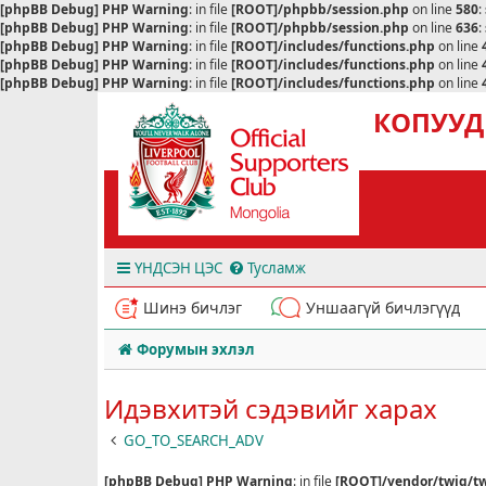
[phpBB Debug] PHP Warning
: in file
[ROOT]/phpbb/session.php
on line
580
:
[phpBB Debug] PHP Warning
: in file
[ROOT]/phpbb/session.php
on line
636
:
[phpBB Debug] PHP Warning
: in file
[ROOT]/includes/functions.php
on line
[phpBB Debug] PHP Warning
: in file
[ROOT]/includes/functions.php
on line
[phpBB Debug] PHP Warning
: in file
[ROOT]/includes/functions.php
on line
КОПУУД
ҮНДСЭН ЦЭС
Тусламж
Шинэ бичлэг
Уншаагүй бичлэгүүд
Форумын эхлэл
Идэвхитэй сэдэвийг харах
GO_TO_SEARCH_ADV
[phpBB Debug] PHP Warning
: in file
[ROOT]/vendor/twig/tw