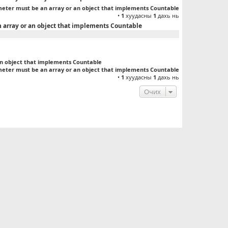
meter must be an array or an object that implements Countable
•
1
хуудасны
1
дахь нь
n array or an object that implements Countable
an object that implements Countable
meter must be an array or an object that implements Countable
•
1
хуудасны
1
дахь нь
Очих