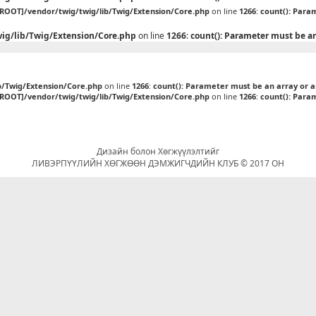
[ROOT]/vendor/twig/twig/lib/Twig/Extension/Core.php
on line
1266
:
count(): Para
ig/lib/Twig/Extension/Core.php
on line
1266
:
count(): Parameter must be a
b/Twig/Extension/Core.php
on line
1266
:
count(): Parameter must be an array or 
[ROOT]/vendor/twig/twig/lib/Twig/Extension/Core.php
on line
1266
:
count(): Para
Дизайн болон Хөгжүүлэлтийг
ЛИВЭРПҮҮЛИЙН ХӨГЖӨӨН ДЭМЖИГЧДИЙН КЛУБ © 2017 ОН