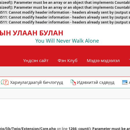
sizeof(): Parameter must be an array or an object that implements Countab
sizeof(): Parameter must be an array or an object that implements Countab
4511
:
Cannot modify header information - headers already sent by (output 
4511
:
Cannot modify header information - headers already sent by (output 
4511
:
Cannot modify header information - headers already sent by (output 
ЫН УЛААН БУЛАН
You Will Never Walk Alone
Үндсэн сайт
Фэн Клуб
Мэдээ мэдээлэл
Хариулагдаагүй бичлэгүүд
Идэвхитэй сэдвүүд
ig/lib/Twig/Extension/Core.php
on line
1266
:
count(): Parameter must be a