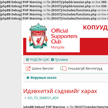
[phpBB Debug] PHP Warning
: in file
[ROOT]/phpbb/session.php
on line
580
:
[phpBB Debug] PHP Warning
: in file
[ROOT]/phpbb/session.php
on line
636
:
[phpBB Debug] PHP Warning
: in file
[ROOT]/includes/functions.php
on line
[phpBB Debug] PHP Warning
: in file
[ROOT]/includes/functions.php
on line
[phpBB Debug] PHP Warning
: in file
[ROOT]/includes/functions.php
on line
КОПУУД
ҮНДСЭН ЦЭС
Тусламж
Шинэ бичлэг
Уншаагүй бичлэгүүд
Форумын эхлэл
Идэвхитэй сэдэвийг харах
GO_TO_SEARCH_ADV
[phpBB Debug] PHP Warning
: in file
[ROOT]/vendor/twig/tw