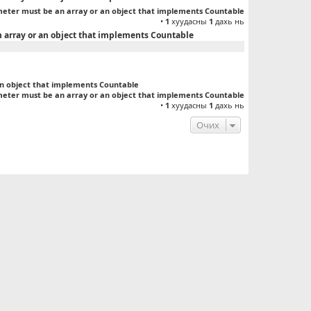
meter must be an array or an object that implements Countable
•
1
хуудасны
1
дахь нь
n array or an object that implements Countable
an object that implements Countable
meter must be an array or an object that implements Countable
•
1
хуудасны
1
дахь нь
Очих