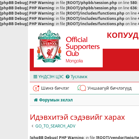
[phpBB Debug] PHP Warning
: in file
[ROOT]/phpbb/session.php
on line
580
:
[phpBB Debug] PHP Warning
: in file
[ROOT]/phpbb/session.php
on line
636
:
[phpBB Debug] PHP Warning
: in file
[ROOT]/includes/functions.php
on line
[phpBB Debug] PHP Warning
: in file
[ROOT]/includes/functions.php
on line
[phpBB Debug] PHP Warning
: in file
[ROOT]/includes/functions.php
on line
КОПУУД
ҮНДСЭН ЦЭС
Тусламж
Шинэ бичлэг
Уншаагүй бичлэгүүд
Форумын эхлэл
Идэвхитэй сэдэвийг харах
GO_TO_SEARCH_ADV
[phpBB Debug] PHP Warning
: in file
[ROOT]/vendor/twig/tw