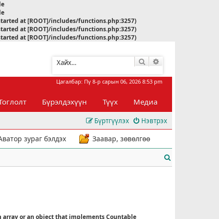
le
le
started at [ROOT]/includes/functions.php:3257)
started at [ROOT]/includes/functions.php:3257)
started at [ROOT]/includes/functions.php:3257)
Хайлт
Нарийвчилсан хай
Цагалбар: Пү 8-р сарын 06, 2026 8:53 pm
Тоглолт
Бүрэлдэхүүн
Түүх
Медиа
Бүртгүүлэх
Нэвтрэх
Аватор зураг бэлдэх
Заавар, зөвөлгөө
Х
а
й
л
n array or an object that implements Countable
т