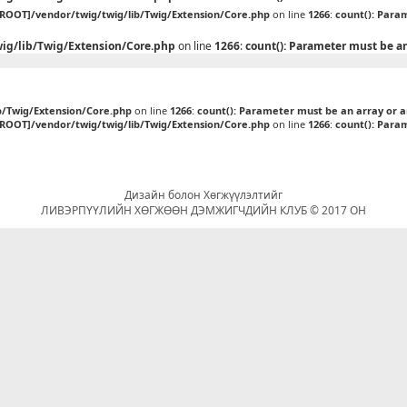
[ROOT]/vendor/twig/twig/lib/Twig/Extension/Core.php
on line
1266
:
count(): Para
ig/lib/Twig/Extension/Core.php
on line
1266
:
count(): Parameter must be a
b/Twig/Extension/Core.php
on line
1266
:
count(): Parameter must be an array or 
[ROOT]/vendor/twig/twig/lib/Twig/Extension/Core.php
on line
1266
:
count(): Para
Дизайн болон Хөгжүүлэлтийг
ЛИВЭРПҮҮЛИЙН ХӨГЖӨӨН ДЭМЖИГЧДИЙН КЛУБ © 2017 ОН