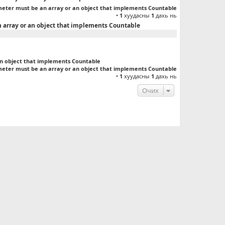
meter must be an array or an object that implements Countable
•
1
хуудасны
1
дахь нь
n array or an object that implements Countable
an object that implements Countable
meter must be an array or an object that implements Countable
•
1
хуудасны
1
дахь нь
Очих