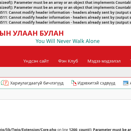
sizeof(): Parameter must be an array or an object that implements Countab
sizeof(): Parameter must be an array or an object that implements Countab
4511
:
Cannot modify header information - headers already sent by (output 
4511
:
Cannot modify header information - headers already sent by (output 
4511
:
Cannot modify header information - headers already sent by (output 
ЫН УЛААН БУЛАН
You Will Never Walk Alone
Үндсэн сайт
Фэн Клуб
Мэдээ мэдээлэл
Хариулагдаагүй бичлэгүүд
Идэвхитэй сэдвүүд
ig/lib/Twig/Extension/Core.php
on line
1266
:
count(): Parameter must be a