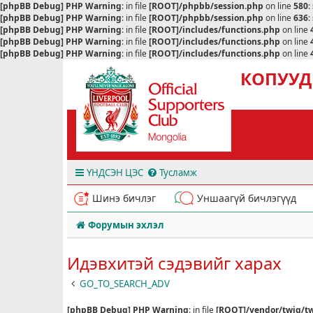
[phpBB Debug] PHP Warning
: in file
[ROOT]/phpbb/session.php
on line
580
:
[phpBB Debug] PHP Warning
: in file
[ROOT]/phpbb/session.php
on line
636
:
[phpBB Debug] PHP Warning
: in file
[ROOT]/includes/functions.php
on line
[phpBB Debug] PHP Warning
: in file
[ROOT]/includes/functions.php
on line
[phpBB Debug] PHP Warning
: in file
[ROOT]/includes/functions.php
on line
КОПУУД
ҮНДСЭН ЦЭС
Тусламж
Шинэ бичлэг
Уншаагүй бичлэгүүд
Форумын эхлэл
Идэвхитэй сэдэвийг харах
GO_TO_SEARCH_ADV
[phpBB Debug] PHP Warning
: in file
[ROOT]/vendor/twig/tw