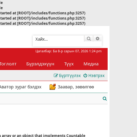
le
le
started at [ROOT]/includes/functions.php:3257)
started at [ROOT]/includes/functions.php:3257)
started at [ROOT]/includes/functions.php:3257)
Хайлт
Нарийвчилсан хай
Цагалбар: Ба 8-р сарын 07, 2026 1:24 pm
Тоглолт
Бүрэлдэхүүн
Түүх
Медиа
Бүртгүүлэх
Нэвтрэх
Аватор зураг бэлдэх
Заавар, зөвөлгөө
Х
а
й
л
n array or an object that implements Countable
т