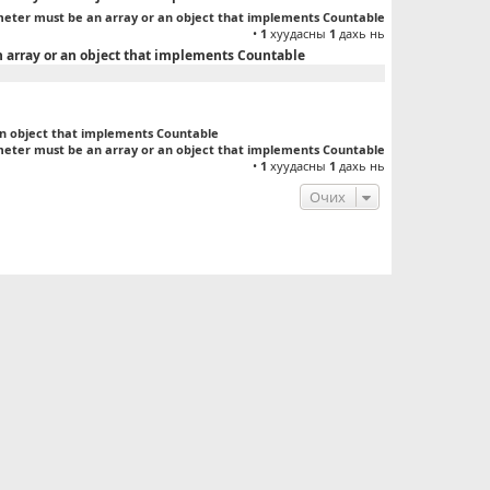
meter must be an array or an object that implements Countable
•
1
хуудасны
1
дахь нь
n array or an object that implements Countable
an object that implements Countable
meter must be an array or an object that implements Countable
•
1
хуудасны
1
дахь нь
Очих