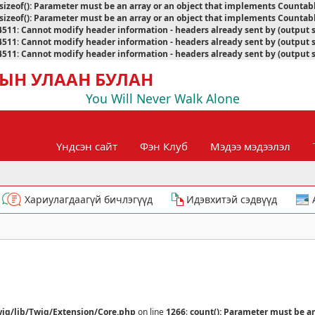
sizeof(): Parameter must be an array or an object that implements Countab
sizeof(): Parameter must be an array or an object that implements Countab
4511
:
Cannot modify header information - headers already sent by (output 
4511
:
Cannot modify header information - headers already sent by (output 
4511
:
Cannot modify header information - headers already sent by (output 
ЫН УЛААН БУЛАН
You Will Never Walk Alone
Үндсэн сайт
Фэн Клуб
Мэдээ мэдээлэл
Хариулагдаагүй бичлэгүүд
Идэвхитэй сэдвүүд
ig/lib/Twig/Extension/Core.php
on line
1266
:
count(): Parameter must be a