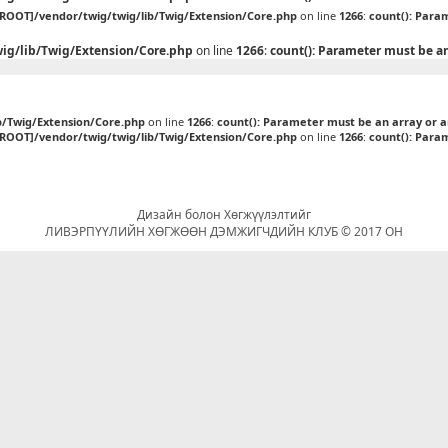
[ROOT]/vendor/twig/twig/lib/Twig/Extension/Core.php
on line
1266
:
count(): Para
ig/lib/Twig/Extension/Core.php
on line
1266
:
count(): Parameter must be a
b/Twig/Extension/Core.php
on line
1266
:
count(): Parameter must be an array or 
[ROOT]/vendor/twig/twig/lib/Twig/Extension/Core.php
on line
1266
:
count(): Para
Дизайн болон Хөгжүүлэлтийг
ЛИВЭРПҮҮЛИЙН ХӨГЖӨӨН ДЭМЖИГЧДИЙН КЛУБ © 2017 ОН