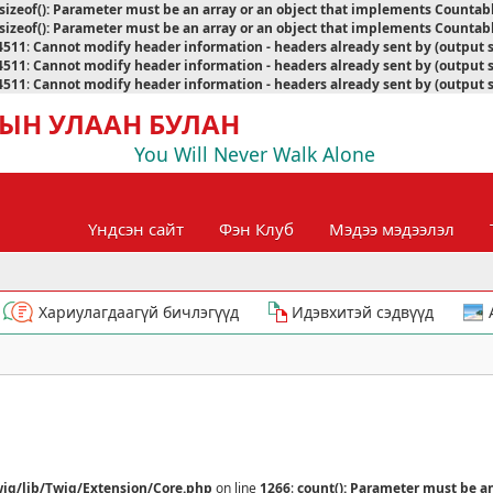
sizeof(): Parameter must be an array or an object that implements Countab
sizeof(): Parameter must be an array or an object that implements Countab
4511
:
Cannot modify header information - headers already sent by (output 
4511
:
Cannot modify header information - headers already sent by (output 
4511
:
Cannot modify header information - headers already sent by (output 
ЫН УЛААН БУЛАН
You Will Never Walk Alone
Үндсэн сайт
Фэн Клуб
Мэдээ мэдээлэл
Хариулагдаагүй бичлэгүүд
Идэвхитэй сэдвүүд
ig/lib/Twig/Extension/Core.php
on line
1266
:
count(): Parameter must be a