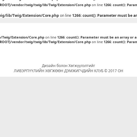
[ROOT]/vendor/twig/twig/lib/Twig/Extension/Core.php
on line
1266
:
count(): Para
ig/lib/Twig/Extension/Core.php
on line
1266
:
count(): Parameter must be a
b/Twig/Extension/Core.php
on line
1266
:
count(): Parameter must be an array or 
[ROOT]/vendor/twig/twig/lib/Twig/Extension/Core.php
on line
1266
:
count(): Para
Дизайн болон Хөгжүүлэлтийг
ЛИВЭРПҮҮЛИЙН ХӨГЖӨӨН ДЭМЖИГЧДИЙН КЛУБ © 2017 ОН