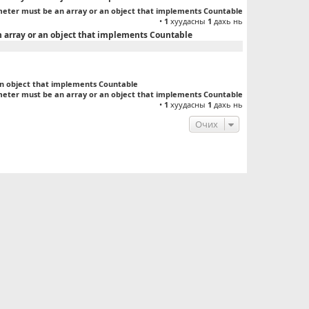
meter must be an array or an object that implements Countable
•
1
хуудасны
1
дахь нь
n array or an object that implements Countable
an object that implements Countable
meter must be an array or an object that implements Countable
•
1
хуудасны
1
дахь нь
Очих