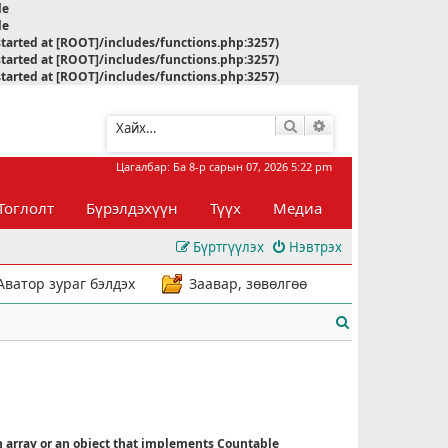
le
le
started at [ROOT]/includes/functions.php:3257)
started at [ROOT]/includes/functions.php:3257)
started at [ROOT]/includes/functions.php:3257)
Хайлт
Нарийвчилсан хай
Цагалбар: Ба 8-р сарын 07, 2026 5:22 pm
Тоглолт
Бүрэлдэхүүн
Түүх
Медиа
Бүртгүүлэх
Нэвтрэх
Аватор зураг бэлдэх
Заавар, зөвөлгөө
Х
а
й
л
n array or an object that implements Countable
т