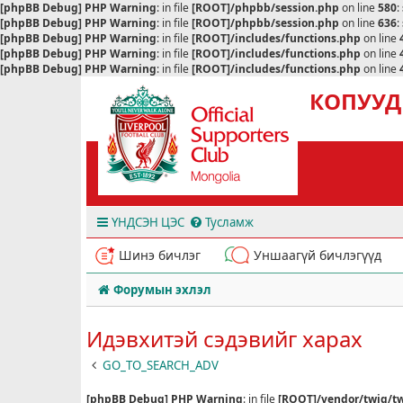
[phpBB Debug] PHP Warning
: in file
[ROOT]/phpbb/session.php
on line
580
:
[phpBB Debug] PHP Warning
: in file
[ROOT]/phpbb/session.php
on line
636
:
[phpBB Debug] PHP Warning
: in file
[ROOT]/includes/functions.php
on line
[phpBB Debug] PHP Warning
: in file
[ROOT]/includes/functions.php
on line
[phpBB Debug] PHP Warning
: in file
[ROOT]/includes/functions.php
on line
КОПУУД
ҮНДСЭН ЦЭС
Тусламж
Шинэ бичлэг
Уншаагүй бичлэгүүд
Форумын эхлэл
Идэвхитэй сэдэвийг харах
GO_TO_SEARCH_ADV
[phpBB Debug] PHP Warning
: in file
[ROOT]/vendor/twig/tw