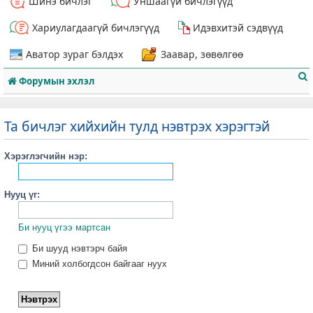
Шинэ бичлэг
Уншаагүй бичлэгүүд
Хариулагдаагүй бичлэгүүд
Идэвхитэй сэдвүүд
Аватор зураг бэлдэх
Заавар, зөвөлгөө
Форумын эхлэл
Та бичлэг хийхийн тулд нэвтрэх хэрэгтэй
Хэрэглэгчийн нэр:
т
Нууц үг:
Би нууц үгээ мартсан
Би шууд нэвтэрч байя
Миний холбогдсон байгааг нуух