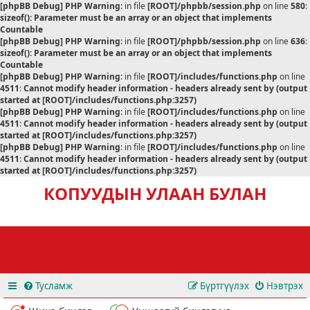
[phpBB Debug] PHP Warning
: in file
[ROOT]/phpbb/session.php
on line
580
:
sizeof(): Parameter must be an array or an object that implements
Countable
[phpBB Debug] PHP Warning
: in file
[ROOT]/phpbb/session.php
on line
636
:
sizeof(): Parameter must be an array or an object that implements
Countable
[phpBB Debug] PHP Warning
: in file
[ROOT]/includes/functions.php
on line
4511
:
Cannot modify header information - headers already sent by (output
started at [ROOT]/includes/functions.php:3257)
[phpBB Debug] PHP Warning
: in file
[ROOT]/includes/functions.php
on line
4511
:
Cannot modify header information - headers already sent by (output
started at [ROOT]/includes/functions.php:3257)
[phpBB Debug] PHP Warning
: in file
[ROOT]/includes/functions.php
on line
4511
:
Cannot modify header information - headers already sent by (output
started at [ROOT]/includes/functions.php:3257)
КОПУУДЫН УЛААН БУЛАН
Тусламж
Бүртгүүлэх
Нэвтрэх