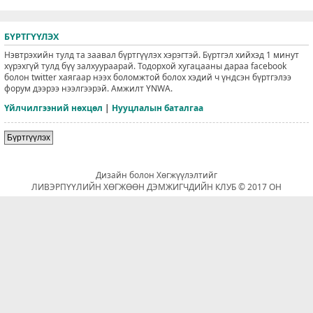
БҮРТГҮҮЛЭХ
Нэвтрэхийн тулд та заавал бүртгүүлэх хэрэгтэй. Бүртгэл хийхэд 1 минут
хүрэхгүй тулд бүү залхуураарай. Тодорхой хугацааны дараа facebook
болон twitter хаягаар нээх боломжтой болох хэдий ч үндсэн бүртгэлээ
форум дээрээ нээлгээрэй. Амжилт YNWA.
Үйлчилгээний нөхцөл
|
Нууцлалын баталгаа
Бүртгүүлэх
Дизайн болон Хөгжүүлэлтийг
ЛИВЭРПҮҮЛИЙН ХӨГЖӨӨН ДЭМЖИГЧДИЙН КЛУБ © 2017 ОН