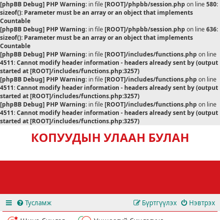
[phpBB Debug] PHP Warning
: in file
[ROOT]/phpbb/session.php
on line
580
:
sizeof(): Parameter must be an array or an object that implements
Countable
[phpBB Debug] PHP Warning
: in file
[ROOT]/phpbb/session.php
on line
636
:
sizeof(): Parameter must be an array or an object that implements
Countable
[phpBB Debug] PHP Warning
: in file
[ROOT]/includes/functions.php
on line
4511
:
Cannot modify header information - headers already sent by (output
started at [ROOT]/includes/functions.php:3257)
[phpBB Debug] PHP Warning
: in file
[ROOT]/includes/functions.php
on line
4511
:
Cannot modify header information - headers already sent by (output
started at [ROOT]/includes/functions.php:3257)
[phpBB Debug] PHP Warning
: in file
[ROOT]/includes/functions.php
on line
4511
:
Cannot modify header information - headers already sent by (output
started at [ROOT]/includes/functions.php:3257)
КОПУУДЫН УЛААН БУЛАН
Тусламж
Бүртгүүлэх
Нэвтрэх