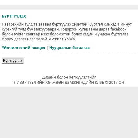
БҮРТГҮҮЛЭХ
Нэвтрэхийн тулд та заавал бүртгүүлэх хэрэгтэй. Бүртгэл хийхэд 1 минут
хүрэхгүй тулд бүү залхуураарай. Тодорхой хугацааны дараа facebook
болон twitter хаягаар нээх боломжтой болох хэдий ч үндсэн бүртгэлээ
форум дээрээ нээлгээрэй. Амжилт YNWA.
Үйлчилгээний нөхцөл
|
Нууцлалын баталгаа
Бүртгүүлэх
Дизайн болон Хөгжүүлэлтийг
ЛИВЭРПҮҮЛИЙН ХӨГЖӨӨН ДЭМЖИГЧДИЙН КЛУБ © 2017 ОН