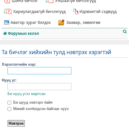
Шинэ бичлэг
Уншаагүй бичлэгүүд
Хариулагдаагүй бичлэгүүд
Идэвхитэй сэдвүүд
Аватор зураг бэлдэх
Заавар, зөвөлгөө
Форумын эхлэл
Та бичлэг хийхийн тулд нэвтрэх хэрэгтэй
Хэрэглэгчийн нэр:
т
Нууц үг:
Би нууц үгээ мартсан
Би шууд нэвтэрч байя
Миний холбогдсон байгааг нуух