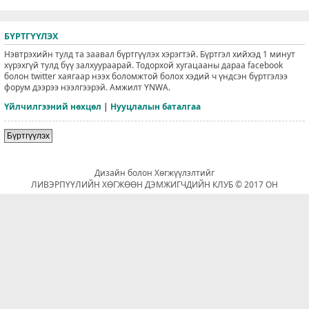
БҮРТГҮҮЛЭХ
Нэвтрэхийн тулд та заавал бүртгүүлэх хэрэгтэй. Бүртгэл хийхэд 1 минут
хүрэхгүй тулд бүү залхуураарай. Тодорхой хугацааны дараа facebook
болон twitter хаягаар нээх боломжтой болох хэдий ч үндсэн бүртгэлээ
форум дээрээ нээлгээрэй. Амжилт YNWA.
Үйлчилгээний нөхцөл
|
Нууцлалын баталгаа
Бүртгүүлэх
Дизайн болон Хөгжүүлэлтийг
ЛИВЭРПҮҮЛИЙН ХӨГЖӨӨН ДЭМЖИГЧДИЙН КЛУБ © 2017 ОН