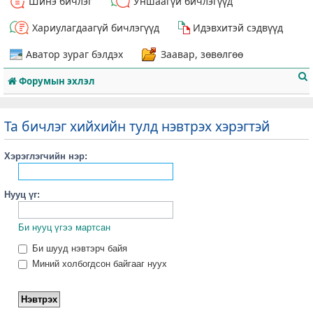
Шинэ бичлэг
Уншаагүй бичлэгүүд
Хариулагдаагүй бичлэгүүд
Идэвхитэй сэдвүүд
Аватор зураг бэлдэх
Заавар, зөвөлгөө
Форумын эхлэл
Та бичлэг хийхийн тулд нэвтрэх хэрэгтэй
Хэрэглэгчийн нэр:
т
Нууц үг:
Би нууц үгээ мартсан
Би шууд нэвтэрч байя
Миний холбогдсон байгааг нуух