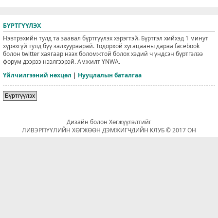
БҮРТГҮҮЛЭХ
Нэвтрэхийн тулд та заавал бүртгүүлэх хэрэгтэй. Бүртгэл хийхэд 1 минут
хүрэхгүй тулд бүү залхуураарай. Тодорхой хугацааны дараа facebook
болон twitter хаягаар нээх боломжтой болох хэдий ч үндсэн бүртгэлээ
форум дээрээ нээлгээрэй. Амжилт YNWA.
Үйлчилгээний нөхцөл
|
Нууцлалын баталгаа
Бүртгүүлэх
Дизайн болон Хөгжүүлэлтийг
ЛИВЭРПҮҮЛИЙН ХӨГЖӨӨН ДЭМЖИГЧДИЙН КЛУБ © 2017 ОН