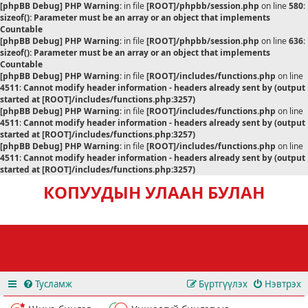
[phpBB Debug] PHP Warning
: in file
[ROOT]/phpbb/session.php
on line
580
:
sizeof(): Parameter must be an array or an object that implements
Countable
[phpBB Debug] PHP Warning
: in file
[ROOT]/phpbb/session.php
on line
636
:
sizeof(): Parameter must be an array or an object that implements
Countable
[phpBB Debug] PHP Warning
: in file
[ROOT]/includes/functions.php
on line
4511
:
Cannot modify header information - headers already sent by (output
started at [ROOT]/includes/functions.php:3257)
[phpBB Debug] PHP Warning
: in file
[ROOT]/includes/functions.php
on line
4511
:
Cannot modify header information - headers already sent by (output
started at [ROOT]/includes/functions.php:3257)
[phpBB Debug] PHP Warning
: in file
[ROOT]/includes/functions.php
on line
4511
:
Cannot modify header information - headers already sent by (output
started at [ROOT]/includes/functions.php:3257)
КОПУУДЫН УЛААН БУЛАН
Тусламж
Бүртгүүлэх
Нэвтрэх