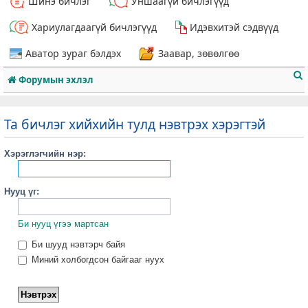
Шинэ бичлэг
Уншаагүй бичлэгүүд
Хариулагдаагүй бичлэгүүд
Идэвхитэй сэдвүүд
Аватор зураг бэлдэх
Заавар, зөвөлгөө
Форумын эхлэл
Та бичлэг хийхийн тулд нэвтрэх хэрэгтэй
Хэрэглэгчийн нэр:
т
Нууц үг:
Би нууц үгээ мартсан
Би шууд нэвтэрч байя
Миний холбогдсон байгааг нуух