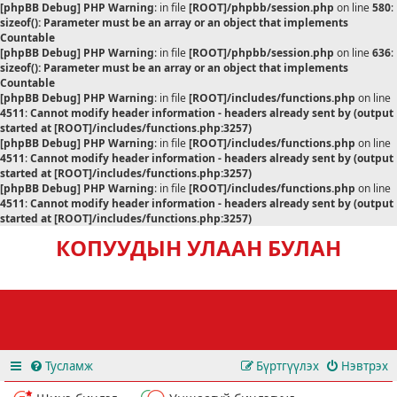
[phpBB Debug] PHP Warning
: in file
[ROOT]/phpbb/session.php
on line
580
:
sizeof(): Parameter must be an array or an object that implements
Countable
[phpBB Debug] PHP Warning
: in file
[ROOT]/phpbb/session.php
on line
636
:
sizeof(): Parameter must be an array or an object that implements
Countable
[phpBB Debug] PHP Warning
: in file
[ROOT]/includes/functions.php
on line
4511
:
Cannot modify header information - headers already sent by (output
started at [ROOT]/includes/functions.php:3257)
[phpBB Debug] PHP Warning
: in file
[ROOT]/includes/functions.php
on line
4511
:
Cannot modify header information - headers already sent by (output
started at [ROOT]/includes/functions.php:3257)
[phpBB Debug] PHP Warning
: in file
[ROOT]/includes/functions.php
on line
4511
:
Cannot modify header information - headers already sent by (output
started at [ROOT]/includes/functions.php:3257)
КОПУУДЫН УЛААН БУЛАН
Тусламж
Бүртгүүлэх
Нэвтрэх