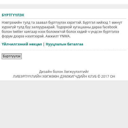
БҮРТГҮҮЛЭХ
Нэвтрэхийн тулд та заавал бүртгүүлэх хэрэгтэй. Бүртгэл хийхэд 1 минут
хүрэхгүй тулд бүү залхуураарай. Тодорхой хугацааны дараа facebook
болон twitter хаягаар нээх боломжтой болох хэдий ч үндсэн бүртгэлээ
форум дээрээ нээлгээрэй. Амжилт YNWA.
Үйлчилгээний нөхцөл
|
Нууцлалын баталгаа
Бүртгүүлэх
Дизайн болон Хөгжүүлэлтийг
ЛИВЭРПҮҮЛИЙН ХӨГЖӨӨН ДЭМЖИГЧДИЙН КЛУБ © 2017 ОН