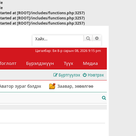
le
le
started at [ROOT]/includes/functions.php:3257)
started at [ROOT]/includes/functions.php:3257)
started at [ROOT]/includes/functions.php:3257)
Хайлт
Нарийвчилсан хай
Цагалбар: Бя 8-р сарын 08, 2026 9:15 pm
Тоглолт
Бүрэлдэхүүн
Түүх
Медиа
Бүртгүүлэх
Нэвтрэх
Аватор зураг бэлдэх
Заавар, зөвөлгөө
Х
а
й
л
т