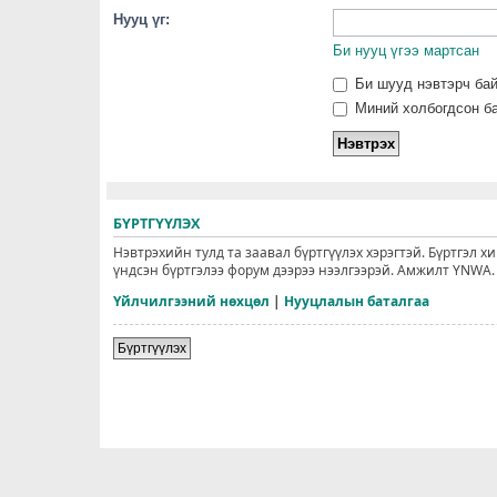
Нууц үг:
Би нууц үгээ мартсан
Би шууд нэвтэрч ба
Миний холбогдсон ба
БҮРТГҮҮЛЭХ
Нэвтрэхийн тулд та заавал бүртгүүлэх хэрэгтэй. Бүртгэл х
үндсэн бүртгэлээ форум дээрээ нээлгээрэй. Амжилт YNWA.
Үйлчилгээний нөхцөл
|
Нууцлалын баталгаа
Бүртгүүлэх