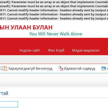
sizeof(): Parameter must be an array or an object that implements Countab
sizeof(): Parameter must be an array or an object that implements Countab
4511
:
Cannot modify header information - headers already sent by (output 
4511
:
Cannot modify header information - headers already sent by (output 
4511
:
Cannot modify header information - headers already sent by (output 
ЫН УЛААН БУЛАН
You Will Never Walk Alone
Үндсэн сайт
Фэн Клуб
Мэдээ мэдээлэл
Хариулагдаагүй бичлэгүүд
Идэвхитэй сэдвүүд
гтэй