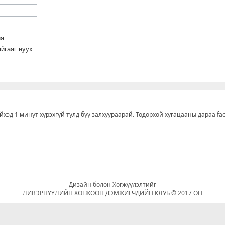
йя
йгааг нуух
ийхэд 1 минут хүрэхгүй тулд бүү залхуураарай. Тодорхой хугацааны дараа fa
Дизайн болон Хөгжүүлэлтийг
ЛИВЭРПҮҮЛИЙН ХӨГЖӨӨН ДЭМЖИГЧДИЙН КЛУБ © 2017 ОН