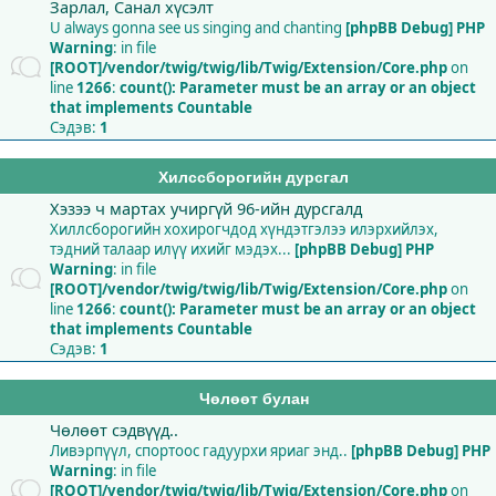
Зарлал, Санал хүсэлт
U always gonna see us singing and chanting
[phpBB Debug] PHP
Warning
: in file
[ROOT]/vendor/twig/twig/lib/Twig/Extension/Core.php
on
line
1266
:
count(): Parameter must be an array or an object
that implements Countable
Сэдэв:
1
Хилссборогийн дурсгал
Хэзээ ч мартах учиргүй 96-ийн дурсгалд
Хиллсборогийн хохирогчдод хүндэтгэлээ илэрхийлэх,
тэдний талаар илүү ихийг мэдэх...
[phpBB Debug] PHP
Warning
: in file
[ROOT]/vendor/twig/twig/lib/Twig/Extension/Core.php
on
line
1266
:
count(): Parameter must be an array or an object
that implements Countable
Сэдэв:
1
Чөлөөт булан
Чөлөөт сэдвүүд..
Ливэрпүүл, спортоос гадуурхи яриаг энд..
[phpBB Debug] PHP
Warning
: in file
[ROOT]/vendor/twig/twig/lib/Twig/Extension/Core.php
on