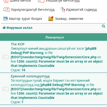
Шинэ бичлэг
Уншаагүй бичлэгүүд
Хариулагдаагүй бичлэгүүд
Идэвхитэй сэдвүүд
Аватор зураг бэлдэх
Заавар, зөвөлгөө
Форумын эхлэл
Ливэрпүүл
The KOP
Ливэрпүүл миний амьдралын салшгүй нэг хэсэг
[phpBB
Debug] PHP Warning
: in file
т
[ROOT]/vendor/twig/twig/lib/Twig/Extension/Core.php
on
line
1266
:
count(): Parameter must be an array or an object
that implements Countable
Сэдэв:
16
Ерөнхий хэлэлцүүлгүүд
Тоглолтуудын тухай, мэдээ баримт гэх мэт ерөнхий
хэлэлцүүлгүүд энд
[phpBB Debug] PHP Warning
: in file
[ROOT]/vendor/twig/twig/lib/Twig/Extension/Core.php
on
line
1266
:
count(): Parameter must be an array or an object
that implements Countable
Сэдэв:
7