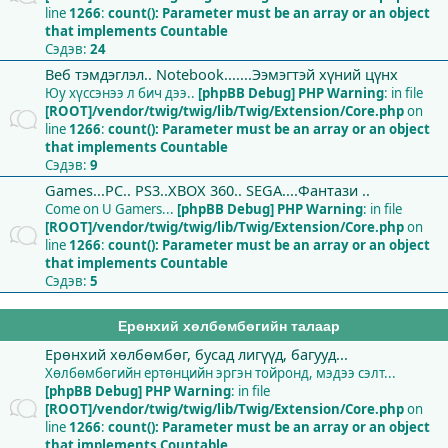
line
1266
:
count(): Parameter must be an array or an object
that implements Countable
Сэдэв:
24
Веб тэмдэглэл.. Notebook.......Ээмэгтэй хүний цүнх
Юу хүссэнээ л бич дээ..
[phpBB Debug] PHP Warning
: in file
[ROOT]/vendor/twig/twig/lib/Twig/Extension/Core.php
on
line
1266
:
count(): Parameter must be an array or an object
that implements Countable
Сэдэв:
9
Games...PC.. PS3..XBOX 360.. SEGA....Фантази ..
Come on U Gamers...
[phpBB Debug] PHP Warning
: in file
[ROOT]/vendor/twig/twig/lib/Twig/Extension/Core.php
on
line
1266
:
count(): Parameter must be an array or an object
that implements Countable
Сэдэв:
5
Ерөнхий хөлбөмбөгийн талаар
Ерөнхий хөлбөмбөг, бусад лигүүд, багууд...
Хөлбөмбөгийн ертөнцийн эргэн тойронд, мэдээ сэлт...
[phpBB Debug] PHP Warning
: in file
[ROOT]/vendor/twig/twig/lib/Twig/Extension/Core.php
on
line
1266
:
count(): Parameter must be an array or an object
that implements Countable