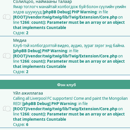
Солилцоо, наймааны талаар
Ямар тоглогч манайтай холбогдож буй болон сүүлийн үеийн
элдэв шуумууд
[phpBB Debug] PHP Warning
: in file
[ROOT]/vendor/twig/twig/lib/Twig/Extension/Core.php
on
line
1266
:
count(): Parameter must be an array or an object
that implements Countable
Сэдэв:
2
Медиа
Клуб-тэй холбогдолтой видео, аудио, зураг зэрэг энд байна.
[phpBB Debug] PHP Warning
: in file
[ROOT]/vendor/twig/twig/lib/Twig/Extension/Core.php
on
line
1266
:
count(): Parameter must be an array or an object
that implements Countable
Сэдэв:
2
Фэн клуб
Үйл ажиллагаа
Calling all Liverpool FC supporters! Come and paint the Mongolian
RED!
[phpBB Debug] PHP Warning
: in file
[ROOT]/vendor/twig/twig/lib/Twig/Extension/Core.php
on
line
1266
:
count(): Parameter must be an array or an object
that implements Countable
Сэдэв:
6