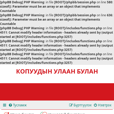
[phpBB Debug] PHP Warning
: in file
[ROOT]/phpbb/session.php
on line
580
:
sizeof(): Parameter must be an array or an object that implements
Countable
[phpBB Debug] PHP Warning
: in file
[ROOT]/phpbb/session.php
on line
636
:
sizeof(): Parameter must be an array or an object that implements
Countable
[phpBB Debug] PHP Warning
: in file
[ROOT]/includes/functions.php
on line
4511
:
Cannot modify header information - headers already sent by (output
started at [ROOT]/includes/functions.php:3257)
[phpBB Debug] PHP Warning
: in file
[ROOT]/includes/functions.php
on line
4511
:
Cannot modify header information - headers already sent by (output
started at [ROOT]/includes/functions.php:3257)
[phpBB Debug] PHP Warning
: in file
[ROOT]/includes/functions.php
on line
4511
:
Cannot modify header information - headers already sent by (output
started at [ROOT]/includes/functions.php:3257)
КОПУУДЫН УЛААН БУЛАН
Тусламж
Бүртгүүлэх
Нэвтрэх