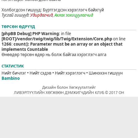
Холбогдсон гишүүд: Бүртгэгдсэн хэрэглэгч байхгүй
Тусгай гишүүд:
Удирдагчид
,
Ахлах зохицуулагчид
ТӨРСӨН ӨДРҮҮД
[phpBB Debug] PHP Warning
: in file
[ROOT]/vendor/twig/twig/lib/Twig/Extension/Core.php
on line
1266
:
count(): Parameter must be an array or an object that
implements Countable
Өнөөдөр төрсөн өдөр нь болж байгаа хэрэглэгч алга
СТАТИСТИК
Нийт бичлэг • Нийт сэдэв • Нийт хэрэглэгч • Шинэхэн гишүүн
Bambino
Дизайн болон Хөгжүүлэлтийг
ЛИВЭРПҮҮЛИЙН ХӨГЖӨӨН ДЭМЖИГЧДИЙН КЛУБ © 2017 ОН