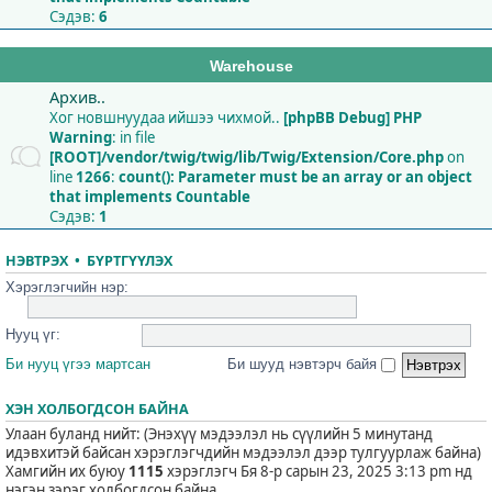
Сэдэв:
6
Warehouse
Архив..
Хог новшнуудаа ийшээ чихмой..
[phpBB Debug] PHP
Warning
: in file
[ROOT]/vendor/twig/twig/lib/Twig/Extension/Core.php
on
line
1266
:
count(): Parameter must be an array or an object
that implements Countable
Сэдэв:
1
НЭВТРЭХ
•
БҮРТГҮҮЛЭХ
Хэрэглэгчийн нэр:
Нууц үг:
Би нууц үгээ мартсан
Би шууд нэвтэрч байя
ХЭН ХОЛБОГДСОН БАЙНА
Улаан буланд нийт: (Энэхүү мэдээлэл нь сүүлийн 5 минутанд
идэвхитэй байсан хэрэглэгчдийн мэдээлэл дээр тулгуурлаж байна)
Хамгийн их буюу
1115
хэрэглэгч Бя 8-р сарын 23, 2025 3:13 pm нд
нэгэн зэрэг холбогдсон байна