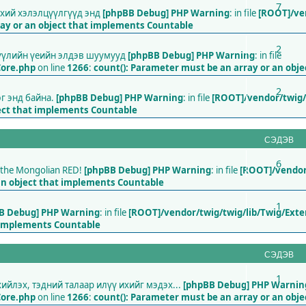
7
нхий хэлэлцүүлгүүд энд
[phpBB Debug] PHP Warning
: in file
[ROOT]/ve
ray or an object that implements Countable
2
сүүлийн үеийн элдэв шуумууд
[phpBB Debug] PHP Warning
: in file
Core.php
on line
1266
:
count(): Parameter must be an array or an obj
2
эг энд байна.
[phpBB Debug] PHP Warning
: in file
[ROOT]/vendor/twig/
ject that implements Countable
СЭДЭВ
6
nt the Mongolian RED!
[phpBB Debug] PHP Warning
: in file
[ROOT]/vendor
an object that implements Countable
1
B Debug] PHP Warning
: in file
[ROOT]/vendor/twig/twig/lib/Twig/Ext
t implements Countable
СЭДЭВ
1
йлэх, тэдний талаар илүү ихийг мэдэх...
[phpBB Debug] PHP Warnin
Core.php
on line
1266
:
count(): Parameter must be an array or an obj