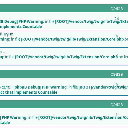
СЭДЭВ
24
BB Debug] PHP Warning
: in file
[ROOT]/vendor/twig/twig/lib/Twig/Ext
t implements Countable
ий цүнх
9
rning
: in file
[ROOT]/vendor/twig/twig/lib/Twig/Extension/Core.php
on
 ..
5
ng
: in file
[ROOT]/vendor/twig/twig/lib/Twig/Extension/Core.php
on li
СЭДЭВ
6
сэлт...
[phpBB Debug] PHP Warning
: in file
[ROOT]/vendor/twig/twig/
ject that implements Countable
СЭДЭВ
1
] PHP Warning
: in file
[ROOT]/vendor/twig/twig/lib/Twig/Extension/C
ntable