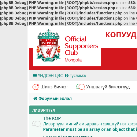
[phpBB Debug] PHP Warning
: in file
[ROOT]/phpbb/session.php
on line
580
:
[phpBB Debug] PHP Warning
: in file
[ROOT]/phpbb/session.php
on line
636
:
[phpBB Debug] PHP Warning
: in file
[ROOT]/includes/functions.php
on line
[phpBB Debug] PHP Warning
: in file
[ROOT]/includes/functions.php
on line
[phpBB Debug] PHP Warning
: in file
[ROOT]/includes/functions.php
on line
КОПУУД
ҮНДСЭН ЦЭС
Тусламж
Шинэ бичлэг
Уншаагүй бичлэгүүд
Форумын эхлэл
ЛИВЭРПҮҮЛ
The KOP
Ливэрпүүл миний амьдралын салшгүй нэг хэсэ
Parameter must be an array or an object tha