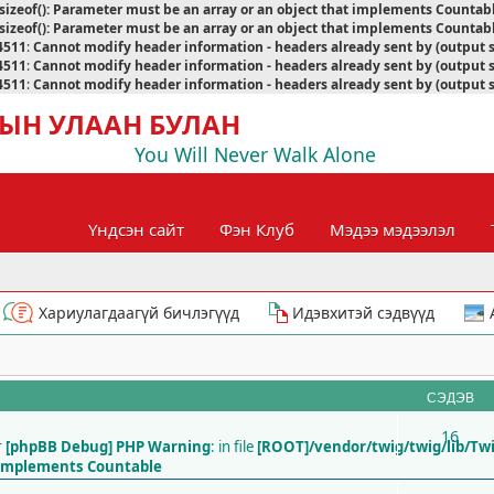
sizeof(): Parameter must be an array or an object that implements Countab
sizeof(): Parameter must be an array or an object that implements Countab
4511
:
Cannot modify header information - headers already sent by (output 
4511
:
Cannot modify header information - headers already sent by (output 
4511
:
Cannot modify header information - headers already sent by (output 
ЫН УЛААН БУЛАН
You Will Never Walk Alone
Үндсэн сайт
Фэн Клуб
Мэдээ мэдээлэл
Хариулагдаагүй бичлэгүүд
Идэвхитэй сэдвүүд
СЭДЭВ
16
г
[phpBB Debug] PHP Warning
: in file
[ROOT]/vendor/twig/twig/lib/Tw
t implements Countable