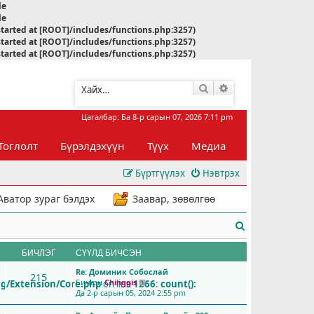
le
le
started at [ROOT]/includes/functions.php:3257)
started at [ROOT]/includes/functions.php:3257)
started at [ROOT]/includes/functions.php:3257)
Хайлт
Нарийвчилсан хай
Цагалбар: Ба 8-р сарын 07, 2026 7:11 pm
Тоглолт
Бүрэлдэхүүн
Түүх
Медиа
Бүртгүүлэх
Нэвтрэх
Аватор зураг бэлдэх
Заавар, зөвөлгөө
Х
а
БИЧЛЭГ
СҮҮЛД БИЧСЭН
й
Re: Доминик Собослай
215
Бичсэн
Chinggis
ig/Extension/Core.php
on line
1266
:
count():
С
л
Да 2-р сарын 05, 2024 2:55 pm
ү
ү
т