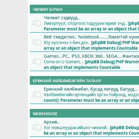
ЧӨЛӨӨТ БУЛАН
Чөлөөт сэдвүүд..
Ливэрпүүл, спортоос гадуурхи яриаг энд..
[php
Parameter must be an array or an object tha
Веб тэмдэглэл.. Notebook.......Ээмэгтэй хүн
Юу хүссэнээ л бич дээ..
[phpBB Debug] PHP Wa
array or an object that implements Countable
Games...PC.. PS3..XBOX 360.. SEGA....Фантази
Come on U Gamers...
[phpBB Debug] PHP Warni
an object that implements Countable
ЕРӨНХИЙ ХӨЛБӨМБӨГИЙН ТАЛААР
Ерөнхий хөлбөмбөг, бусад лигүүд, багууд...
Хөлбөмбөгийн ертөнцийн эргэн тойронд, мэдээ 
count(): Parameter must be an array or an ob
WAREHOUSE
Архив..
Хог новшнуудаа ийшээ чихмой..
[phpBB Debug
be an array or an object that implements Cou