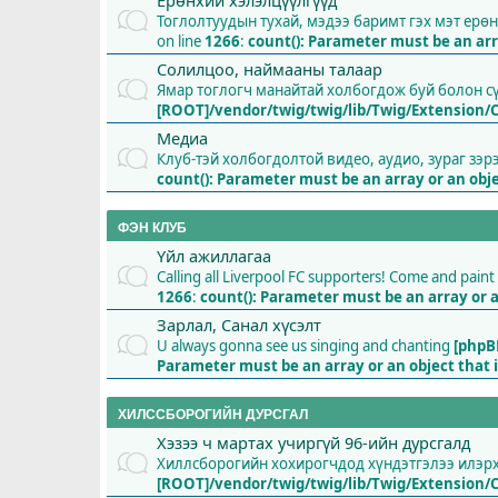
Ерөнхий хэлэлцүүлгүүд
Тоглолтуудын тухай, мэдээ баримт гэх мэт ерө
on line
1266
:
count(): Parameter must be an ar
Солилцоо, наймааны талаар
Ямар тоглогч манайтай холбогдож буй болон 
[ROOT]/vendor/twig/twig/lib/Twig/Extension/
Медиа
Клуб-тэй холбогдолтой видео, аудио, зураг зэр
count(): Parameter must be an array or an ob
ФЭН КЛУБ
Үйл ажиллагаа
Calling all Liverpool FC supporters! Come and pai
1266
:
count(): Parameter must be an array or 
Зарлал, Санал хүсэлт
U always gonna see us singing and chanting
[phpB
Parameter must be an array or an object tha
ХИЛССБОРОГИЙН ДУРСГАЛ
Хэзээ ч мартах учиргүй 96-ийн дурсгалд
Хиллсборогийн хохирогчдод хүндэтгэлээ илэрхи
[ROOT]/vendor/twig/twig/lib/Twig/Extension/