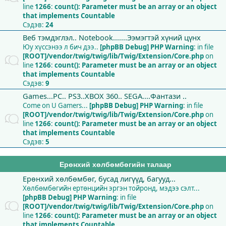
line
1266
:
count(): Parameter must be an array or an object
that implements Countable
Сэдэв:
24
Веб тэмдэглэл.. Notebook.......Ээмэгтэй хүний цүнх
Юу хүссэнээ л бич дээ..
[phpBB Debug] PHP Warning
: in file
[ROOT]/vendor/twig/twig/lib/Twig/Extension/Core.php
on
line
1266
:
count(): Parameter must be an array or an object
that implements Countable
Сэдэв:
9
Games...PC.. PS3..XBOX 360.. SEGA....Фантази ..
Come on U Gamers...
[phpBB Debug] PHP Warning
: in file
[ROOT]/vendor/twig/twig/lib/Twig/Extension/Core.php
on
line
1266
:
count(): Parameter must be an array or an object
that implements Countable
Сэдэв:
5
Ерөнхий хөлбөмбөгийн талаар
Ерөнхий хөлбөмбөг, бусад лигүүд, багууд...
Хөлбөмбөгийн ертөнцийн эргэн тойронд, мэдээ сэлт...
[phpBB Debug] PHP Warning
: in file
[ROOT]/vendor/twig/twig/lib/Twig/Extension/Core.php
on
line
1266
:
count(): Parameter must be an array or an object
that implements Countable