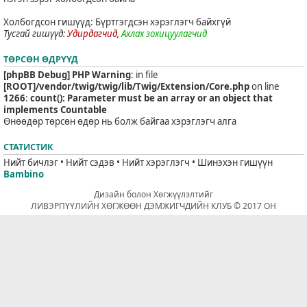
Холбогдсон гишүүд: Бүртгэгдсэн хэрэглэгч байхгүй
Тусгай гишүүд:
Удирдагчид
,
Ахлах зохицуулагчид
ТӨРСӨН ӨДРҮҮД
[phpBB Debug] PHP Warning
: in file
[ROOT]/vendor/twig/twig/lib/Twig/Extension/Core.php
on line
1266
:
count(): Parameter must be an array or an object that
implements Countable
Өнөөдөр төрсөн өдөр нь болж байгаа хэрэглэгч алга
СТАТИСТИК
Нийт бичлэг • Нийт сэдэв • Нийт хэрэглэгч • Шинэхэн гишүүн
Bambino
Дизайн болон Хөгжүүлэлтийг
ЛИВЭРПҮҮЛИЙН ХӨГЖӨӨН ДЭМЖИГЧДИЙН КЛУБ © 2017 ОН