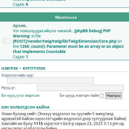
Сэдэв:
6
Warehouse
Архив..
Хог новшнуудаа ийшээ чихмой..
[phpBB Debug] PHP
Warning
: in file
[ROOT]/vendor/twig/twig/lib/Twig/Extension/Core.php
on
line
1266
:
count(): Parameter must be an array or an object
that implements Countable
Сэдэв:
1
НЭВТРЭХ
•
БҮРТГҮҮЛЭХ
Хэрэглэгчийн нэр:
Нууц үг:
Би нууц үгээ мартсан
Би шууд нэвтэрч байя
ХЭН ХОЛБОГДСОН БАЙНА
Улаан буланд нийт: (Энэхүү мэдээлэл нь сүүлийн 5 минутанд
идэвхитэй байсан хэрэглэгчдийн мэдээлэл дээр тулгуурлаж байна)
Хамгийн их буюу
1115
хэрэглэгч Бя 8-р сарын 23, 2025 3:13 pm нд
нэгэн зэрэг холбогдсон байна