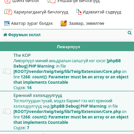
Шинэ бичлэг
Уншаагүй бичлэгүүд
Хариулагдаагүй бичлэгүүд
Идэвхитэй сэдвүүд
Аватор зураг бэлдэх
Заавар, зөвөлгөө
Форумын эхлэл
Ливэрпүүл
The KOP
Ливэрпүүл миний амьдралын салшгүй нэг хэсэг
[phpBB
Debug] PHP Warning
: in file
т
[ROOT]/vendor/twig/twig/lib/Twig/Extension/Core.php
on
line
1266
:
count(): Parameter must be an array or an object
that implements Countable
Сэдэв:
16
Ерөнхий хэлэлцүүлгүүд
Тоглолтуудын тухай, мэдээ баримт гэх мэт ерөнхий
хэлэлцүүлгүүд энд
[phpBB Debug] PHP Warning
: in file
[ROOT]/vendor/twig/twig/lib/Twig/Extension/Core.php
on
line
1266
:
count(): Parameter must be an array or an object
that implements Countable
Сэдэв:
7