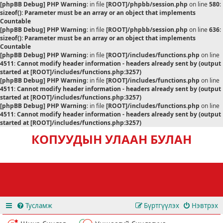
[phpBB Debug] PHP Warning
: in file
[ROOT]/phpbb/session.php
on line
580
:
sizeof(): Parameter must be an array or an object that implements
Countable
[phpBB Debug] PHP Warning
: in file
[ROOT]/phpbb/session.php
on line
636
:
sizeof(): Parameter must be an array or an object that implements
Countable
[phpBB Debug] PHP Warning
: in file
[ROOT]/includes/functions.php
on line
4511
:
Cannot modify header information - headers already sent by (output
started at [ROOT]/includes/functions.php:3257)
[phpBB Debug] PHP Warning
: in file
[ROOT]/includes/functions.php
on line
4511
:
Cannot modify header information - headers already sent by (output
started at [ROOT]/includes/functions.php:3257)
[phpBB Debug] PHP Warning
: in file
[ROOT]/includes/functions.php
on line
4511
:
Cannot modify header information - headers already sent by (output
started at [ROOT]/includes/functions.php:3257)
КОПУУДЫН УЛААН БУЛАН
Тусламж
Бүртгүүлэх
Нэвтрэх