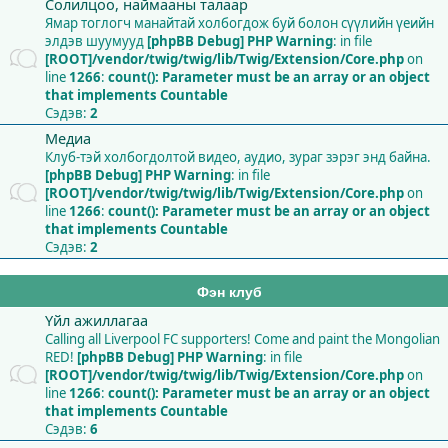
Солилцоо, наймааны талаар
Ямар тоглогч манайтай холбогдож буй болон сүүлийн үеийн
элдэв шуумууд
[phpBB Debug] PHP Warning
: in file
[ROOT]/vendor/twig/twig/lib/Twig/Extension/Core.php
on
line
1266
:
count(): Parameter must be an array or an object
that implements Countable
Сэдэв:
2
Медиа
Клуб-тэй холбогдолтой видео, аудио, зураг зэрэг энд байна.
[phpBB Debug] PHP Warning
: in file
[ROOT]/vendor/twig/twig/lib/Twig/Extension/Core.php
on
line
1266
:
count(): Parameter must be an array or an object
that implements Countable
Сэдэв:
2
Фэн клуб
Үйл ажиллагаа
Calling all Liverpool FC supporters! Come and paint the Mongolian
RED!
[phpBB Debug] PHP Warning
: in file
[ROOT]/vendor/twig/twig/lib/Twig/Extension/Core.php
on
line
1266
:
count(): Parameter must be an array or an object
that implements Countable
Сэдэв:
6