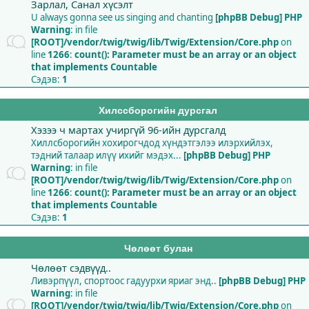
Зарлал, Санал хүсэлт
U always gonna see us singing and chanting
[phpBB Debug] PHP
Warning
: in file
[ROOT]/vendor/twig/twig/lib/Twig/Extension/Core.php
on
line
1266
:
count(): Parameter must be an array or an object
that implements Countable
Сэдэв:
1
Хилссборогийн дурсгал
Хэзээ ч мартах учиргүй 96-ийн дурсгалд
Хиллсборогийн хохирогчдод хүндэтгэлээ илэрхийлэх,
тэдний талаар илүү ихийг мэдэх...
[phpBB Debug] PHP
Warning
: in file
[ROOT]/vendor/twig/twig/lib/Twig/Extension/Core.php
on
line
1266
:
count(): Parameter must be an array or an object
that implements Countable
Сэдэв:
1
Чөлөөт булан
Чөлөөт сэдвүүд..
Ливэрпүүл, спортоос гадуурхи яриаг энд..
[phpBB Debug] PHP
Warning
: in file
[ROOT]/vendor/twig/twig/lib/Twig/Extension/Core.php
on