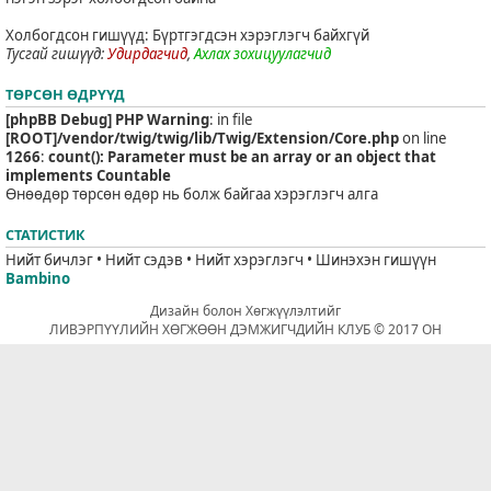
Холбогдсон гишүүд: Бүртгэгдсэн хэрэглэгч байхгүй
Тусгай гишүүд:
Удирдагчид
,
Ахлах зохицуулагчид
ТӨРСӨН ӨДРҮҮД
[phpBB Debug] PHP Warning
: in file
[ROOT]/vendor/twig/twig/lib/Twig/Extension/Core.php
on line
1266
:
count(): Parameter must be an array or an object that
implements Countable
Өнөөдөр төрсөн өдөр нь болж байгаа хэрэглэгч алга
СТАТИСТИК
Нийт бичлэг • Нийт сэдэв • Нийт хэрэглэгч • Шинэхэн гишүүн
Bambino
Дизайн болон Хөгжүүлэлтийг
ЛИВЭРПҮҮЛИЙН ХӨГЖӨӨН ДЭМЖИГЧДИЙН КЛУБ © 2017 ОН