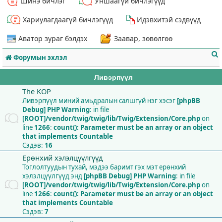
Шинэ бичлэг
Уншаагүй бичлэгүүд
Хариулагдаагүй бичлэгүүд
Идэвхитэй сэдвүүд
Аватор зураг бэлдэх
Заавар, зөвөлгөө
Форумын эхлэл
Ливэрпүүл
The KOP
Ливэрпүүл миний амьдралын салшгүй нэг хэсэг
[phpBB
Debug] PHP Warning
: in file
т
[ROOT]/vendor/twig/twig/lib/Twig/Extension/Core.php
on
line
1266
:
count(): Parameter must be an array or an object
that implements Countable
Сэдэв:
16
Ерөнхий хэлэлцүүлгүүд
Тоглолтуудын тухай, мэдээ баримт гэх мэт ерөнхий
хэлэлцүүлгүүд энд
[phpBB Debug] PHP Warning
: in file
[ROOT]/vendor/twig/twig/lib/Twig/Extension/Core.php
on
line
1266
:
count(): Parameter must be an array or an object
that implements Countable
Сэдэв:
7