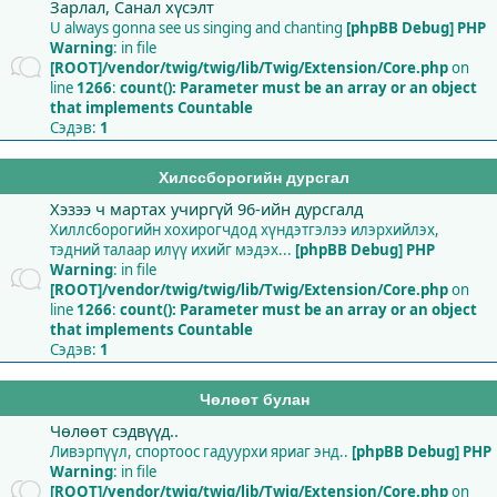
Зарлал, Санал хүсэлт
U always gonna see us singing and chanting
[phpBB Debug] PHP
Warning
: in file
[ROOT]/vendor/twig/twig/lib/Twig/Extension/Core.php
on
line
1266
:
count(): Parameter must be an array or an object
that implements Countable
Сэдэв:
1
Хилссборогийн дурсгал
Хэзээ ч мартах учиргүй 96-ийн дурсгалд
Хиллсборогийн хохирогчдод хүндэтгэлээ илэрхийлэх,
тэдний талаар илүү ихийг мэдэх...
[phpBB Debug] PHP
Warning
: in file
[ROOT]/vendor/twig/twig/lib/Twig/Extension/Core.php
on
line
1266
:
count(): Parameter must be an array or an object
that implements Countable
Сэдэв:
1
Чөлөөт булан
Чөлөөт сэдвүүд..
Ливэрпүүл, спортоос гадуурхи яриаг энд..
[phpBB Debug] PHP
Warning
: in file
[ROOT]/vendor/twig/twig/lib/Twig/Extension/Core.php
on