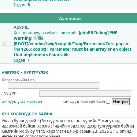
Сэдэв:
6
Warehouse
Архив..
Хог новшнуудаа ийшээ чихмой..
[phpBB Debug] PHP
Warning
: in file
[ROOT]/vendor/twig/twig/lib/Twig/Extension/Core.php
on
line
1266
:
count(): Parameter must be an array or an object
that implements Countable
Сэдэв:
1
НЭВТРЭХ
•
БҮРТГҮҮЛЭХ
Хэрэглэгчийн нэр:
Нууц үг:
Би нууц үгээ мартсан
Би шууд нэвтэрч байя
ХЭН ХОЛБОГДСОН БАЙНА
Улаан буланд нийт: (Энэхүү мэдээлэл нь сүүлийн 5 минутанд
идэвхитэй байсан хэрэглэгчдийн мэдээлэл дээр тулгуурлаж байна)
Хамгийн их буюу
1115
хэрэглэгч Бя 8-р сарын 23, 2025 3:13 pm нд
нэгэн зэрэг холбогдсон байна