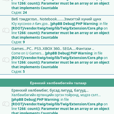
line
1266
:
count(): Parameter must be an array or an object
that implements Countable
Сэдэв:
24
Веб тэмдэглэл.. Notebook.......Ээмэгтэй хүний цүнх
Юу хүссэнээ л бич дээ..
[phpBB Debug] PHP Warning
: in file
[ROOT]/vendor/twig/twig/lib/Twig/Extension/Core.php
on
line
1266
:
count(): Parameter must be an array or an object
that implements Countable
Сэдэв:
9
Games...PC.. PS3..XBOX 360.. SEGA....Фантази ..
Come on U Gamers...
[phpBB Debug] PHP Warning
: in file
[ROOT]/vendor/twig/twig/lib/Twig/Extension/Core.php
on
line
1266
:
count(): Parameter must be an array or an object
that implements Countable
Сэдэв:
5
Ерөнхий хөлбөмбөгийн талаар
Ерөнхий хөлбөмбөг, бусад лигүүд, багууд...
Хөлбөмбөгийн ертөнцийн эргэн тойронд, мэдээ сэлт...
[phpBB Debug] PHP Warning
: in file
[ROOT]/vendor/twig/twig/lib/Twig/Extension/Core.php
on
line
1266
:
count(): Parameter must be an array or an object
that implements Countable