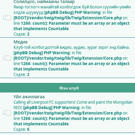
Солилцоо, наймааны талаар
Ямар тоглогч манайтай холбогдож буй болон сүүлийн үеийн
элдэв шуумууд
[phpBB Debug] PHP Warning
: in file
[ROOT]/vendor/twig/twig/lib/Twig/Extension/Core.php
on
line
1266
:
count(): Parameter must be an array or an object
that implements Countable
Сэдэв:
2
Медиа
Клуб-тэй холбогдолтой видео, аудио, зураг зэрэг энд байна.
[phpBB Debug] PHP Warning
: in file
[ROOT]/vendor/twig/twig/lib/Twig/Extension/Core.php
on
line
1266
:
count(): Parameter must be an array or an object
that implements Countable
Сэдэв:
2
Фэн клуб
Үйл ажиллагаа
Calling all Liverpool FC supporters! Come and paint the Mongolian
RED!
[phpBB Debug] PHP Warning
: in file
[ROOT]/vendor/twig/twig/lib/Twig/Extension/Core.php
on
line
1266
:
count(): Parameter must be an array or an object
that implements Countable
Сэдэв:
6