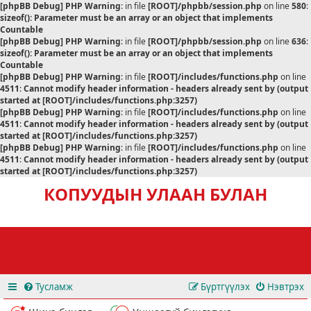
[phpBB Debug] PHP Warning
: in file
[ROOT]/phpbb/session.php
on line
580
:
sizeof(): Parameter must be an array or an object that implements
Countable
[phpBB Debug] PHP Warning
: in file
[ROOT]/phpbb/session.php
on line
636
:
sizeof(): Parameter must be an array or an object that implements
Countable
[phpBB Debug] PHP Warning
: in file
[ROOT]/includes/functions.php
on line
4511
:
Cannot modify header information - headers already sent by (output
started at [ROOT]/includes/functions.php:3257)
[phpBB Debug] PHP Warning
: in file
[ROOT]/includes/functions.php
on line
4511
:
Cannot modify header information - headers already sent by (output
started at [ROOT]/includes/functions.php:3257)
[phpBB Debug] PHP Warning
: in file
[ROOT]/includes/functions.php
on line
4511
:
Cannot modify header information - headers already sent by (output
started at [ROOT]/includes/functions.php:3257)
КОПУУДЫН УЛААН БУЛАН
Тусламж
Бүртгүүлэх
Нэвтрэх