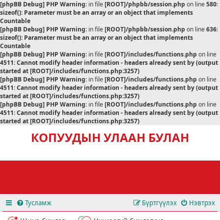
[phpBB Debug] PHP Warning
: in file
[ROOT]/phpbb/session.php
on line
580
:
sizeof(): Parameter must be an array or an object that implements
Countable
[phpBB Debug] PHP Warning
: in file
[ROOT]/phpbb/session.php
on line
636
:
sizeof(): Parameter must be an array or an object that implements
Countable
[phpBB Debug] PHP Warning
: in file
[ROOT]/includes/functions.php
on line
4511
:
Cannot modify header information - headers already sent by (output
started at [ROOT]/includes/functions.php:3257)
[phpBB Debug] PHP Warning
: in file
[ROOT]/includes/functions.php
on line
4511
:
Cannot modify header information - headers already sent by (output
started at [ROOT]/includes/functions.php:3257)
[phpBB Debug] PHP Warning
: in file
[ROOT]/includes/functions.php
on line
4511
:
Cannot modify header information - headers already sent by (output
started at [ROOT]/includes/functions.php:3257)
КОПУУДЫН УЛААН БУЛАН
Тусламж
Бүртгүүлэх
Нэвтрэх