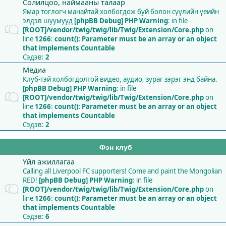
Солилцоо, наймааны талаар
Ямар тоглогч манайтай холбогдож буй болон сүүлийн үеийн
элдэв шуумууд
[phpBB Debug] PHP Warning
: in file
[ROOT]/vendor/twig/twig/lib/Twig/Extension/Core.php
on
line
1266
:
count(): Parameter must be an array or an object
that implements Countable
Сэдэв:
2
Медиа
Клуб-тэй холбогдолтой видео, аудио, зураг зэрэг энд байна.
[phpBB Debug] PHP Warning
: in file
[ROOT]/vendor/twig/twig/lib/Twig/Extension/Core.php
on
line
1266
:
count(): Parameter must be an array or an object
that implements Countable
Сэдэв:
2
Фэн клуб
Үйл ажиллагаа
Calling all Liverpool FC supporters! Come and paint the Mongolian
RED!
[phpBB Debug] PHP Warning
: in file
[ROOT]/vendor/twig/twig/lib/Twig/Extension/Core.php
on
line
1266
:
count(): Parameter must be an array or an object
that implements Countable
Сэдэв:
6