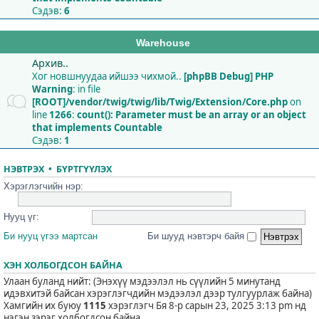
Сэдэв:
6
Warehouse
Архив..
Хог новшнуудаа ийшээ чихмой..
[phpBB Debug] PHP
Warning
: in file
[ROOT]/vendor/twig/twig/lib/Twig/Extension/Core.php
on
line
1266
:
count(): Parameter must be an array or an object
that implements Countable
Сэдэв:
1
НЭВТРЭХ
•
БҮРТГҮҮЛЭХ
Хэрэглэгчийн нэр:
Нууц үг:
Би нууц үгээ мартсан
Би шууд нэвтэрч байя
ХЭН ХОЛБОГДСОН БАЙНА
Улаан буланд нийт: (Энэхүү мэдээлэл нь сүүлийн 5 минутанд
идэвхитэй байсан хэрэглэгчдийн мэдээлэл дээр тулгуурлаж байна)
Хамгийн их буюу
1115
хэрэглэгч Бя 8-р сарын 23, 2025 3:13 pm нд
нэгэн зэрэг холбогдсон байна