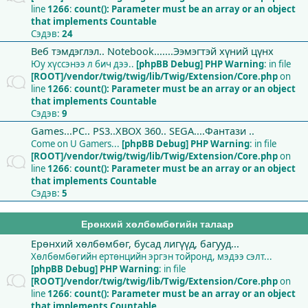
line
1266
:
count(): Parameter must be an array or an object
that implements Countable
Сэдэв:
24
Веб тэмдэглэл.. Notebook.......Ээмэгтэй хүний цүнх
Юу хүссэнээ л бич дээ..
[phpBB Debug] PHP Warning
: in file
[ROOT]/vendor/twig/twig/lib/Twig/Extension/Core.php
on
line
1266
:
count(): Parameter must be an array or an object
that implements Countable
Сэдэв:
9
Games...PC.. PS3..XBOX 360.. SEGA....Фантази ..
Come on U Gamers...
[phpBB Debug] PHP Warning
: in file
[ROOT]/vendor/twig/twig/lib/Twig/Extension/Core.php
on
line
1266
:
count(): Parameter must be an array or an object
that implements Countable
Сэдэв:
5
Ерөнхий хөлбөмбөгийн талаар
Ерөнхий хөлбөмбөг, бусад лигүүд, багууд...
Хөлбөмбөгийн ертөнцийн эргэн тойронд, мэдээ сэлт...
[phpBB Debug] PHP Warning
: in file
[ROOT]/vendor/twig/twig/lib/Twig/Extension/Core.php
on
line
1266
:
count(): Parameter must be an array or an object
that implements Countable