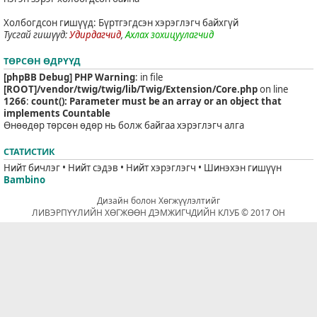
Холбогдсон гишүүд: Бүртгэгдсэн хэрэглэгч байхгүй
Тусгай гишүүд:
Удирдагчид
,
Ахлах зохицуулагчид
ТӨРСӨН ӨДРҮҮД
[phpBB Debug] PHP Warning
: in file
[ROOT]/vendor/twig/twig/lib/Twig/Extension/Core.php
on line
1266
:
count(): Parameter must be an array or an object that
implements Countable
Өнөөдөр төрсөн өдөр нь болж байгаа хэрэглэгч алга
СТАТИСТИК
Нийт бичлэг • Нийт сэдэв • Нийт хэрэглэгч • Шинэхэн гишүүн
Bambino
Дизайн болон Хөгжүүлэлтийг
ЛИВЭРПҮҮЛИЙН ХӨГЖӨӨН ДЭМЖИГЧДИЙН КЛУБ © 2017 ОН