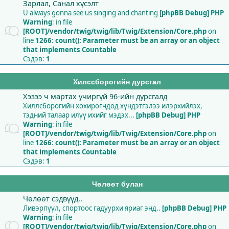
Зарлал, Санал хүсэлт
U always gonna see us singing and chanting
[phpBB Debug] PHP
Warning
: in file
[ROOT]/vendor/twig/twig/lib/Twig/Extension/Core.php
on
line
1266
:
count(): Parameter must be an array or an object
that implements Countable
Сэдэв:
1
Хилссборогийн дурсгал
Хэзээ ч мартах учиргүй 96-ийн дурсгалд
Хиллсборогийн хохирогчдод хүндэтгэлээ илэрхийлэх,
тэдний талаар илүү ихийг мэдэх...
[phpBB Debug] PHP
Warning
: in file
[ROOT]/vendor/twig/twig/lib/Twig/Extension/Core.php
on
line
1266
:
count(): Parameter must be an array or an object
that implements Countable
Сэдэв:
1
Чөлөөт булан
Чөлөөт сэдвүүд..
Ливэрпүүл, спортоос гадуурхи яриаг энд..
[phpBB Debug] PHP
Warning
: in file
[ROOT]/vendor/twig/twig/lib/Twig/Extension/Core.php
on