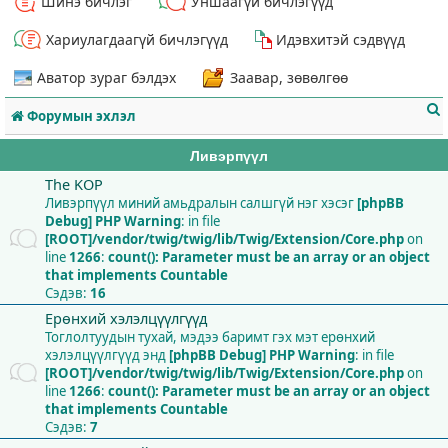
Шинэ бичлэг
Уншаагүй бичлэгүүд
Хариулагдаагүй бичлэгүүд
Идэвхитэй сэдвүүд
Аватор зураг бэлдэх
Заавар, зөвөлгөө
Форумын эхлэл
Ливэрпүүл
The KOP
Ливэрпүүл миний амьдралын салшгүй нэг хэсэг
[phpBB
Debug] PHP Warning
: in file
т
[ROOT]/vendor/twig/twig/lib/Twig/Extension/Core.php
on
line
1266
:
count(): Parameter must be an array or an object
that implements Countable
Сэдэв:
16
Ерөнхий хэлэлцүүлгүүд
Тоглолтуудын тухай, мэдээ баримт гэх мэт ерөнхий
хэлэлцүүлгүүд энд
[phpBB Debug] PHP Warning
: in file
[ROOT]/vendor/twig/twig/lib/Twig/Extension/Core.php
on
line
1266
:
count(): Parameter must be an array or an object
that implements Countable
Сэдэв:
7