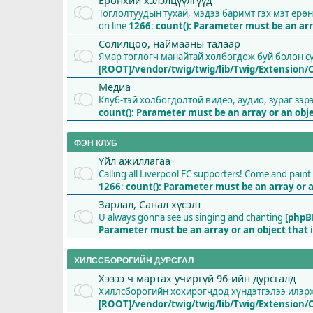
Ерөнхий хэлэлцүүлгүүд
Тоглолтуудын тухай, мэдээ баримт гэх мэт ерө
on line
1266
:
count(): Parameter must be an ar
Солилцоо, наймааны талаар
Ямар тоглогч манайтай холбогдож буй болон 
[ROOT]/vendor/twig/twig/lib/Twig/Extension/
Медиа
Клуб-тэй холбогдолтой видео, аудио, зураг зэр
count(): Parameter must be an array or an ob
ФЭН КЛУБ
Үйл ажиллагаа
Calling all Liverpool FC supporters! Come and pai
1266
:
count(): Parameter must be an array or 
Зарлал, Санал хүсэлт
U always gonna see us singing and chanting
[phpB
Parameter must be an array or an object tha
ХИЛССБОРОГИЙН ДУРСГАЛ
Хэзээ ч мартах учиргүй 96-ийн дурсгалд
Хиллсборогийн хохирогчдод хүндэтгэлээ илэрхи
[ROOT]/vendor/twig/twig/lib/Twig/Extension/