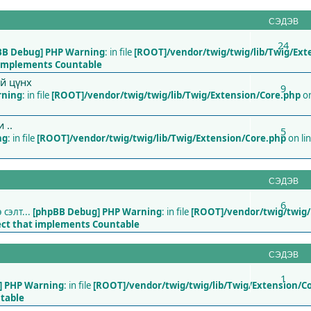
СЭДЭВ
24
BB Debug] PHP Warning
: in file
[ROOT]/vendor/twig/twig/lib/Twig/Ext
t implements Countable
ий цүнх
9
rning
: in file
[ROOT]/vendor/twig/twig/lib/Twig/Extension/Core.php
on
 ..
5
ng
: in file
[ROOT]/vendor/twig/twig/lib/Twig/Extension/Core.php
on li
СЭДЭВ
6
сэлт...
[phpBB Debug] PHP Warning
: in file
[ROOT]/vendor/twig/twig/
ject that implements Countable
СЭДЭВ
1
] PHP Warning
: in file
[ROOT]/vendor/twig/twig/lib/Twig/Extension/C
ntable