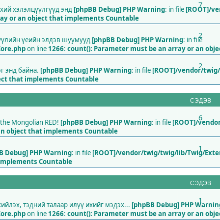
7
нхий хэлэлцүүлгүүд энд
[phpBB Debug] PHP Warning
: in file
[ROOT]/ve
ray or an object that implements Countable
2
сүүлийн үеийн элдэв шуумууд
[phpBB Debug] PHP Warning
: in file
Core.php
on line
1266
:
count(): Parameter must be an array or an obj
2
эг энд байна.
[phpBB Debug] PHP Warning
: in file
[ROOT]/vendor/twig/
ject that implements Countable
СЭДЭВ
6
nt the Mongolian RED!
[phpBB Debug] PHP Warning
: in file
[ROOT]/vendor
an object that implements Countable
1
B Debug] PHP Warning
: in file
[ROOT]/vendor/twig/twig/lib/Twig/Ext
t implements Countable
СЭДЭВ
1
йлэх, тэдний талаар илүү ихийг мэдэх...
[phpBB Debug] PHP Warnin
Core.php
on line
1266
:
count(): Parameter must be an array or an obj