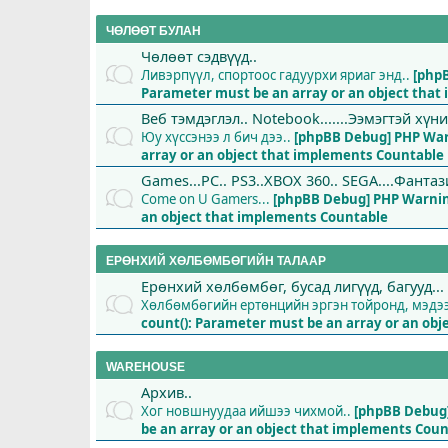
ЧӨЛӨӨТ БУЛАН
Чөлөөт сэдвүүд..
Ливэрпүүл, спортоос гадуурхи яриаг энд..
[php
Parameter must be an array or an object tha
Веб тэмдэглэл.. Notebook.......Ээмэгтэй хүн
Юу хүссэнээ л бич дээ..
[phpBB Debug] PHP Wa
array or an object that implements Countable
Games...PC.. PS3..XBOX 360.. SEGA....Фантази
Come on U Gamers...
[phpBB Debug] PHP Warni
an object that implements Countable
ЕРӨНХИЙ ХӨЛБӨМБӨГИЙН ТАЛААР
Ерөнхий хөлбөмбөг, бусад лигүүд, багууд...
Хөлбөмбөгийн ертөнцийн эргэн тойронд, мэдээ 
count(): Parameter must be an array or an ob
WAREHOUSE
Архив..
Хог новшнуудаа ийшээ чихмой..
[phpBB Debug
be an array or an object that implements Cou