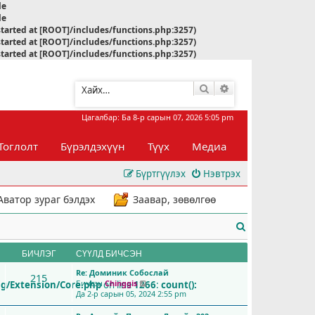
le
le
started at [ROOT]/includes/functions.php:3257)
started at [ROOT]/includes/functions.php:3257)
started at [ROOT]/includes/functions.php:3257)
Хайлт
Нарийвчилсан хай
Цагалбар: Ба 8-р сарын 07, 2026 5:05 pm
Тоглолт
Бүрэлдэхүүн
Түүх
Медиа
Бүртгүүлэх
Нэвтрэх
Аватор зураг бэлдэх
Заавар, зөвөлгөө
Х
а
БИЧЛЭГ
СҮҮЛД БИЧСЭН
й
Re: Доминик Собослай
215
Бичсэн
Chinggis
ig/Extension/Core.php
on line
1266
:
count():
С
л
Да 2-р сарын 05, 2024 2:55 pm
ү
ү
т