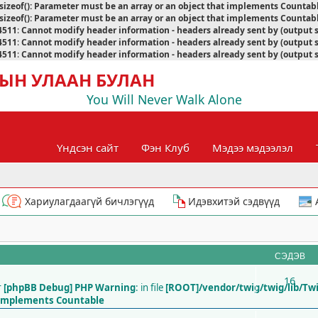
sizeof(): Parameter must be an array or an object that implements Countab
sizeof(): Parameter must be an array or an object that implements Countab
4511
:
Cannot modify header information - headers already sent by (output 
4511
:
Cannot modify header information - headers already sent by (output 
4511
:
Cannot modify header information - headers already sent by (output 
ЫН УЛААН БУЛАН
You Will Never Walk Alone
Үндсэн сайт
Фэн Клуб
Мэдээ мэдээлэл
Хариулагдаагүй бичлэгүүд
Идэвхитэй сэдвүүд
СЭДЭВ
16
г
[phpBB Debug] PHP Warning
: in file
[ROOT]/vendor/twig/twig/lib/Tw
t implements Countable