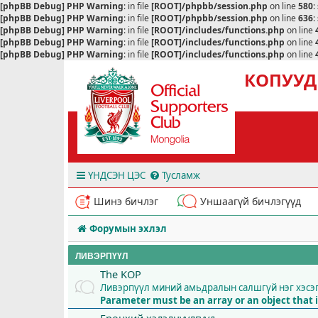
[phpBB Debug] PHP Warning
: in file
[ROOT]/phpbb/session.php
on line
580
:
[phpBB Debug] PHP Warning
: in file
[ROOT]/phpbb/session.php
on line
636
:
[phpBB Debug] PHP Warning
: in file
[ROOT]/includes/functions.php
on line
[phpBB Debug] PHP Warning
: in file
[ROOT]/includes/functions.php
on line
[phpBB Debug] PHP Warning
: in file
[ROOT]/includes/functions.php
on line
КОПУУД
ҮНДСЭН ЦЭС
Тусламж
Шинэ бичлэг
Уншаагүй бичлэгүүд
Форумын эхлэл
ЛИВЭРПҮҮЛ
The KOP
Ливэрпүүл миний амьдралын салшгүй нэг хэсэ
Parameter must be an array or an object tha