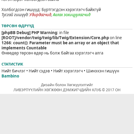
Холбогдсон гишүүд: Бүртгэгдсэн хэрэглэгч байхгүй
Тусгай гишүүд:
Удирдагчид
,
Ахлах зохицуулагчид
ТӨРСӨН ӨДРҮҮД
[phpBB Debug] PHP Warning
: in file
[ROOT]/vendor/twig/twig/lib/Twig/Extension/Core.php
on line
1266
:
count(): Parameter must be an array or an object that
implements Countable
Өнөөдөр төрсөн өдөр нь болж байгаа хэрэглэгч алга
СТАТИСТИК
Нийт бичлэг • Нийт сэдэв • Нийт хэрэглэгч • Шинэхэн гишүүн
Bambino
Дизайн болон Хөгжүүлэлтийг
ЛИВЭРПҮҮЛИЙН ХӨГЖӨӨН ДЭМЖИГЧДИЙН КЛУБ © 2017 ОН