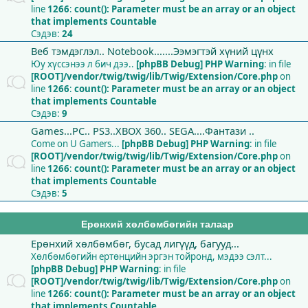
line
1266
:
count(): Parameter must be an array or an object
that implements Countable
Сэдэв:
24
Веб тэмдэглэл.. Notebook.......Ээмэгтэй хүний цүнх
Юу хүссэнээ л бич дээ..
[phpBB Debug] PHP Warning
: in file
[ROOT]/vendor/twig/twig/lib/Twig/Extension/Core.php
on
line
1266
:
count(): Parameter must be an array or an object
that implements Countable
Сэдэв:
9
Games...PC.. PS3..XBOX 360.. SEGA....Фантази ..
Come on U Gamers...
[phpBB Debug] PHP Warning
: in file
[ROOT]/vendor/twig/twig/lib/Twig/Extension/Core.php
on
line
1266
:
count(): Parameter must be an array or an object
that implements Countable
Сэдэв:
5
Ерөнхий хөлбөмбөгийн талаар
Ерөнхий хөлбөмбөг, бусад лигүүд, багууд...
Хөлбөмбөгийн ертөнцийн эргэн тойронд, мэдээ сэлт...
[phpBB Debug] PHP Warning
: in file
[ROOT]/vendor/twig/twig/lib/Twig/Extension/Core.php
on
line
1266
:
count(): Parameter must be an array or an object
that implements Countable