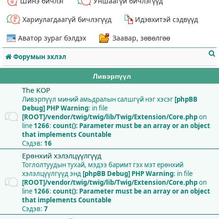
Шинэ бичлэг
Уншаагүй бичлэгүүд
Хариулагдаагүй бичлэгүүд
Идэвхитэй сэдвүүд
Аватор зураг бэлдэх
Заавар, зөвөлгөө
Форумын эхлэл
Ливэрпүүл
The KOP
Ливэрпүүл миний амьдралын салшгүй нэг хэсэг
[phpBB
Debug] PHP Warning
: in file
т
[ROOT]/vendor/twig/twig/lib/Twig/Extension/Core.php
on
line
1266
:
count(): Parameter must be an array or an object
that implements Countable
Сэдэв:
16
Ерөнхий хэлэлцүүлгүүд
Тоглолтуудын тухай, мэдээ баримт гэх мэт ерөнхий
хэлэлцүүлгүүд энд
[phpBB Debug] PHP Warning
: in file
[ROOT]/vendor/twig/twig/lib/Twig/Extension/Core.php
on
line
1266
:
count(): Parameter must be an array or an object
that implements Countable
Сэдэв:
7