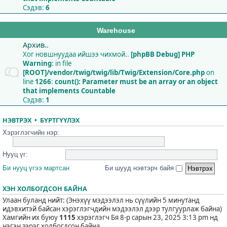
Сэдэв:
6
Warehouse
Архив..
Хог новшнуудаа ийшээ чихмой..
[phpBB Debug] PHP
Warning
: in file
[ROOT]/vendor/twig/twig/lib/Twig/Extension/Core.php
on
line
1266
:
count(): Parameter must be an array or an object
that implements Countable
Сэдэв:
1
НЭВТРЭХ
•
БҮРТГҮҮЛЭХ
Хэрэглэгчийн нэр:
Нууц үг:
Би нууц үгээ мартсан
Би шууд нэвтэрч байя
ХЭН ХОЛБОГДСОН БАЙНА
Улаан буланд нийт: (Энэхүү мэдээлэл нь сүүлийн 5 минутанд
идэвхитэй байсан хэрэглэгчдийн мэдээлэл дээр тулгуурлаж байна)
Хамгийн их буюу
1115
хэрэглэгч Бя 8-р сарын 23, 2025 3:13 pm нд
нэгэн зэрэг холбогдсон байна