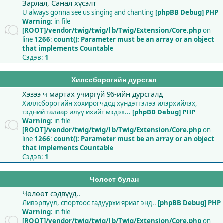
Зарлал, Санал хүсэлт
U always gonna see us singing and chanting
[phpBB Debug] PHP
Warning
: in file
[ROOT]/vendor/twig/twig/lib/Twig/Extension/Core.php
on
line
1266
:
count(): Parameter must be an array or an object
that implements Countable
Сэдэв:
1
Хилссборогийн дурсгал
Хэзээ ч мартах учиргүй 96-ийн дурсгалд
Хиллсборогийн хохирогчдод хүндэтгэлээ илэрхийлэх,
тэдний талаар илүү ихийг мэдэх...
[phpBB Debug] PHP
Warning
: in file
[ROOT]/vendor/twig/twig/lib/Twig/Extension/Core.php
on
line
1266
:
count(): Parameter must be an array or an object
that implements Countable
Сэдэв:
1
Чөлөөт булан
Чөлөөт сэдвүүд..
Ливэрпүүл, спортоос гадуурхи яриаг энд..
[phpBB Debug] PHP
Warning
: in file
[ROOT]/vendor/twig/twig/lib/Twig/Extension/Core.php
on