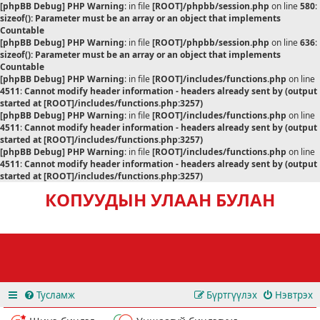
[phpBB Debug] PHP Warning
: in file
[ROOT]/phpbb/session.php
on line
580
:
sizeof(): Parameter must be an array or an object that implements
Countable
[phpBB Debug] PHP Warning
: in file
[ROOT]/phpbb/session.php
on line
636
:
sizeof(): Parameter must be an array or an object that implements
Countable
[phpBB Debug] PHP Warning
: in file
[ROOT]/includes/functions.php
on line
4511
:
Cannot modify header information - headers already sent by (output
started at [ROOT]/includes/functions.php:3257)
[phpBB Debug] PHP Warning
: in file
[ROOT]/includes/functions.php
on line
4511
:
Cannot modify header information - headers already sent by (output
started at [ROOT]/includes/functions.php:3257)
[phpBB Debug] PHP Warning
: in file
[ROOT]/includes/functions.php
on line
4511
:
Cannot modify header information - headers already sent by (output
started at [ROOT]/includes/functions.php:3257)
КОПУУДЫН УЛААН БУЛАН
Тусламж
Бүртгүүлэх
Нэвтрэх