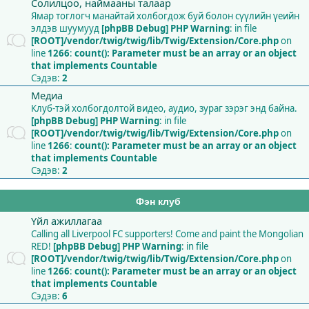
Солилцоо, наймааны талаар
Ямар тоглогч манайтай холбогдож буй болон сүүлийн үеийн
элдэв шуумууд
[phpBB Debug] PHP Warning
: in file
[ROOT]/vendor/twig/twig/lib/Twig/Extension/Core.php
on
line
1266
:
count(): Parameter must be an array or an object
that implements Countable
Сэдэв:
2
Медиа
Клуб-тэй холбогдолтой видео, аудио, зураг зэрэг энд байна.
[phpBB Debug] PHP Warning
: in file
[ROOT]/vendor/twig/twig/lib/Twig/Extension/Core.php
on
line
1266
:
count(): Parameter must be an array or an object
that implements Countable
Сэдэв:
2
Фэн клуб
Үйл ажиллагаа
Calling all Liverpool FC supporters! Come and paint the Mongolian
RED!
[phpBB Debug] PHP Warning
: in file
[ROOT]/vendor/twig/twig/lib/Twig/Extension/Core.php
on
line
1266
:
count(): Parameter must be an array or an object
that implements Countable
Сэдэв:
6