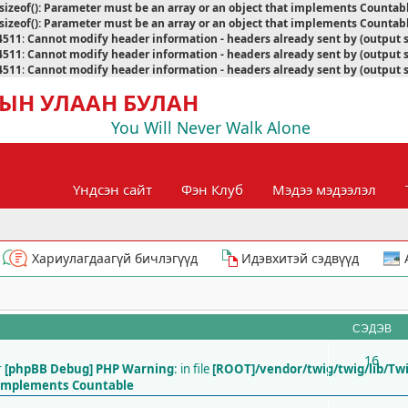
sizeof(): Parameter must be an array or an object that implements Countab
sizeof(): Parameter must be an array or an object that implements Countab
4511
:
Cannot modify header information - headers already sent by (output 
4511
:
Cannot modify header information - headers already sent by (output 
4511
:
Cannot modify header information - headers already sent by (output 
ЫН УЛААН БУЛАН
You Will Never Walk Alone
Үндсэн сайт
Фэн Клуб
Мэдээ мэдээлэл
Хариулагдаагүй бичлэгүүд
Идэвхитэй сэдвүүд
СЭДЭВ
16
г
[phpBB Debug] PHP Warning
: in file
[ROOT]/vendor/twig/twig/lib/Tw
t implements Countable