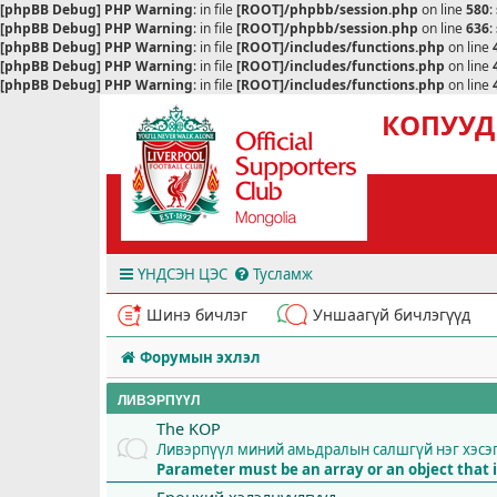
[phpBB Debug] PHP Warning
: in file
[ROOT]/phpbb/session.php
on line
580
:
[phpBB Debug] PHP Warning
: in file
[ROOT]/phpbb/session.php
on line
636
:
[phpBB Debug] PHP Warning
: in file
[ROOT]/includes/functions.php
on line
[phpBB Debug] PHP Warning
: in file
[ROOT]/includes/functions.php
on line
[phpBB Debug] PHP Warning
: in file
[ROOT]/includes/functions.php
on line
КОПУУД
ҮНДСЭН ЦЭС
Тусламж
Шинэ бичлэг
Уншаагүй бичлэгүүд
Форумын эхлэл
ЛИВЭРПҮҮЛ
The KOP
Ливэрпүүл миний амьдралын салшгүй нэг хэсэ
Parameter must be an array or an object tha