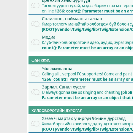
Ерөнхий хэлэлцүүлгүүд
Тоглолтуудын тухай, мэдээ баримт гэх мэт ерө
on line
1266
:
count(): Parameter must be an ar
Солилцоо, наймааны талаар
Ямар тоглогч манайтай холбогдож буй болон 
[ROOT]/vendor/twig/twig/lib/Twig/Extension/
Медиа
Клуб-тэй холбогдолтой видео, аудио, зураг зэр
count(): Parameter must be an array or an ob
ФЭН КЛУБ
Үйл ажиллагаа
Calling all Liverpool FC supporters! Come and pai
1266
:
count(): Parameter must be an array or 
Зарлал, Санал хүсэлт
U always gonna see us singing and chanting
[phpB
Parameter must be an array or an object tha
ХИЛССБОРОГИЙН ДУРСГАЛ
Хэзээ ч мартах учиргүй 96-ийн дурсгалд
Хиллсборогийн хохирогчдод хүндэтгэлээ илэрхи
[ROOT]/vendor/twig/twig/lib/Twig/Extension/