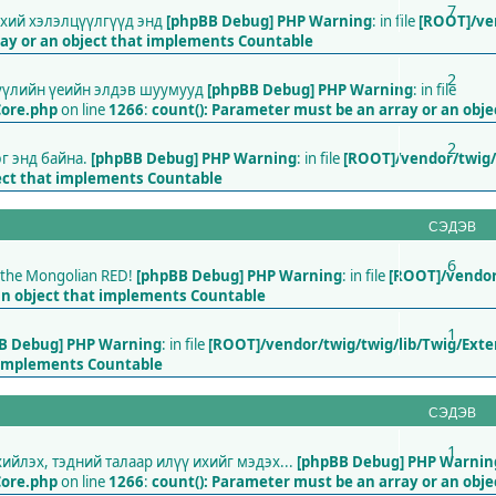
7
нхий хэлэлцүүлгүүд энд
[phpBB Debug] PHP Warning
: in file
[ROOT]/ve
ray or an object that implements Countable
2
сүүлийн үеийн элдэв шуумууд
[phpBB Debug] PHP Warning
: in file
Core.php
on line
1266
:
count(): Parameter must be an array or an obj
2
эг энд байна.
[phpBB Debug] PHP Warning
: in file
[ROOT]/vendor/twig/
ject that implements Countable
СЭДЭВ
6
nt the Mongolian RED!
[phpBB Debug] PHP Warning
: in file
[ROOT]/vendor
an object that implements Countable
1
B Debug] PHP Warning
: in file
[ROOT]/vendor/twig/twig/lib/Twig/Ext
t implements Countable
СЭДЭВ
1
йлэх, тэдний талаар илүү ихийг мэдэх...
[phpBB Debug] PHP Warnin
Core.php
on line
1266
:
count(): Parameter must be an array or an obj