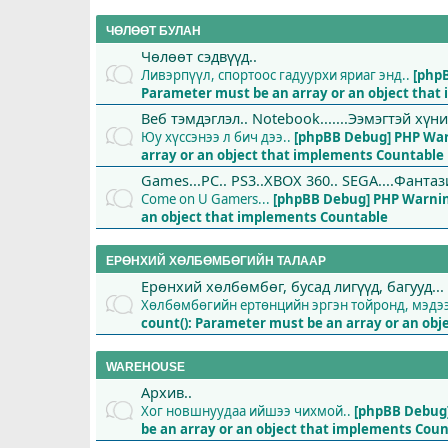
ЧӨЛӨӨТ БУЛАН
Чөлөөт сэдвүүд..
Ливэрпүүл, спортоос гадуурхи яриаг энд..
[php
Parameter must be an array or an object tha
Веб тэмдэглэл.. Notebook.......Ээмэгтэй хүн
Юу хүссэнээ л бич дээ..
[phpBB Debug] PHP Wa
array or an object that implements Countable
Games...PC.. PS3..XBOX 360.. SEGA....Фантази
Come on U Gamers...
[phpBB Debug] PHP Warni
an object that implements Countable
ЕРӨНХИЙ ХӨЛБӨМБӨГИЙН ТАЛААР
Ерөнхий хөлбөмбөг, бусад лигүүд, багууд...
Хөлбөмбөгийн ертөнцийн эргэн тойронд, мэдээ 
count(): Parameter must be an array or an ob
WAREHOUSE
Архив..
Хог новшнуудаа ийшээ чихмой..
[phpBB Debug
be an array or an object that implements Cou