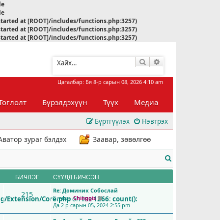
le
le
started at [ROOT]/includes/functions.php:3257)
started at [ROOT]/includes/functions.php:3257)
started at [ROOT]/includes/functions.php:3257)
Хайлт
Нарийвчилсан хай
Цагалбар: Бя 8-р сарын 08, 2026 4:10 am
Тоглолт
Бүрэлдэхүүн
Түүх
Медиа
Бүртгүүлэх
Нэвтрэх
Аватор зураг бэлдэх
Заавар, зөвөлгөө
Х
а
БИЧЛЭГ
СҮҮЛД БИЧСЭН
й
Re: Доминик Собослай
215
Бичсэн
Chinggis
ig/Extension/Core.php
on line
1266
:
count():
С
л
Да 2-р сарын 05, 2024 2:55 pm
ү
ү
т