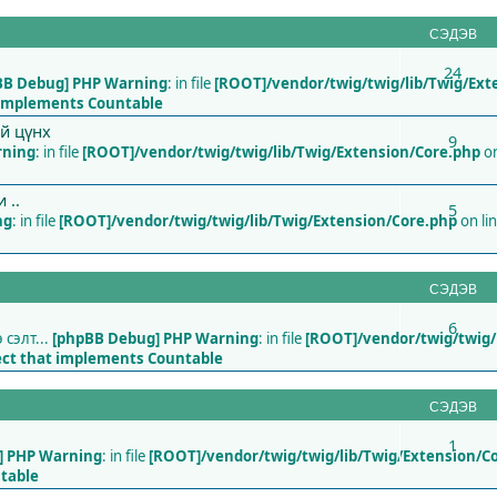
СЭДЭВ
24
BB Debug] PHP Warning
: in file
[ROOT]/vendor/twig/twig/lib/Twig/Ext
t implements Countable
ий цүнх
9
rning
: in file
[ROOT]/vendor/twig/twig/lib/Twig/Extension/Core.php
on
 ..
5
ng
: in file
[ROOT]/vendor/twig/twig/lib/Twig/Extension/Core.php
on li
СЭДЭВ
6
сэлт...
[phpBB Debug] PHP Warning
: in file
[ROOT]/vendor/twig/twig/
ject that implements Countable
СЭДЭВ
1
] PHP Warning
: in file
[ROOT]/vendor/twig/twig/lib/Twig/Extension/C
ntable