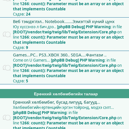
line
1266
:
count(): Parameter must be an array or an object
that implements Countable
Сэдэв:
24
Веб тэмдэглэл.. Notebook.......Ээмэгтэй хүний цүнх
Юу хүссэнээ л бич дээ..
[phpBB Debug] PHP Warning
: in file
[ROOT]/vendor/twig/twig/lib/Twig/Extension/Core.php
on
line
1266
:
count(): Parameter must be an array or an object
that implements Countable
Сэдэв:
9
Games...PC.. PS3..XBOX 360.. SEGA....Фантази ..
Come on U Gamers...
[phpBB Debug] PHP Warning
: in file
[ROOT]/vendor/twig/twig/lib/Twig/Extension/Core.php
on
line
1266
:
count(): Parameter must be an array or an object
that implements Countable
Сэдэв:
5
Ерөнхий хөлбөмбөгийн талаар
Ерөнхий хөлбөмбөг, бусад лигүүд, багууд...
Хөлбөмбөгийн ертөнцийн эргэн тойронд, мэдээ сэлт...
[phpBB Debug] PHP Warning
: in file
[ROOT]/vendor/twig/twig/lib/Twig/Extension/Core.php
on
line
1266
:
count(): Parameter must be an array or an object
that implements Countable