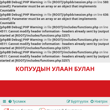
[phpBB Debug] PHP Warning
: in file
[ROOT]/phpbb/session.php
on line
580
:
sizeof(): Parameter must be an array or an object that implements
Countable
[phpBB Debug] PHP Warning
: in file
[ROOT]/phpbb/session.php
on line
636
:
sizeof(): Parameter must be an array or an object that implements
Countable
[phpBB Debug] PHP Warning
: in file
[ROOT]/includes/functions.php
on line
4511
:
Cannot modify header information - headers already sent by (output
started at [ROOT]/includes/functions.php:3257)
[phpBB Debug] PHP Warning
: in file
[ROOT]/includes/functions.php
on line
4511
:
Cannot modify header information - headers already sent by (output
started at [ROOT]/includes/functions.php:3257)
[phpBB Debug] PHP Warning
: in file
[ROOT]/includes/functions.php
on line
4511
:
Cannot modify header information - headers already sent by (output
started at [ROOT]/includes/functions.php:3257)
КОПУУДЫН УЛААН БУЛАН
Тусламж
Бүртгүүлэх
Нэвтрэх