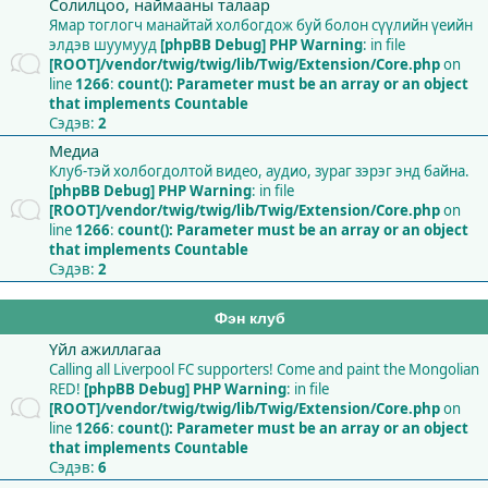
Солилцоо, наймааны талаар
Ямар тоглогч манайтай холбогдож буй болон сүүлийн үеийн
элдэв шуумууд
[phpBB Debug] PHP Warning
: in file
[ROOT]/vendor/twig/twig/lib/Twig/Extension/Core.php
on
line
1266
:
count(): Parameter must be an array or an object
that implements Countable
Сэдэв:
2
Медиа
Клуб-тэй холбогдолтой видео, аудио, зураг зэрэг энд байна.
[phpBB Debug] PHP Warning
: in file
[ROOT]/vendor/twig/twig/lib/Twig/Extension/Core.php
on
line
1266
:
count(): Parameter must be an array or an object
that implements Countable
Сэдэв:
2
Фэн клуб
Үйл ажиллагаа
Calling all Liverpool FC supporters! Come and paint the Mongolian
RED!
[phpBB Debug] PHP Warning
: in file
[ROOT]/vendor/twig/twig/lib/Twig/Extension/Core.php
on
line
1266
:
count(): Parameter must be an array or an object
that implements Countable
Сэдэв:
6