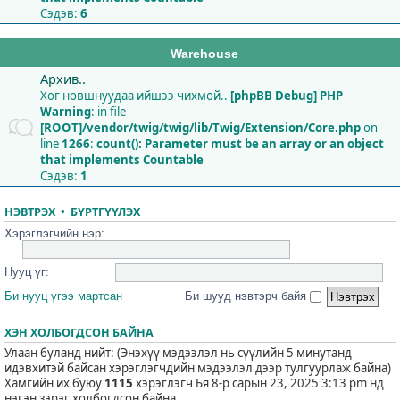
Сэдэв:
6
Warehouse
Архив..
Хог новшнуудаа ийшээ чихмой..
[phpBB Debug] PHP
Warning
: in file
[ROOT]/vendor/twig/twig/lib/Twig/Extension/Core.php
on
line
1266
:
count(): Parameter must be an array or an object
that implements Countable
Сэдэв:
1
НЭВТРЭХ
•
БҮРТГҮҮЛЭХ
Хэрэглэгчийн нэр:
Нууц үг:
Би нууц үгээ мартсан
Би шууд нэвтэрч байя
ХЭН ХОЛБОГДСОН БАЙНА
Улаан буланд нийт: (Энэхүү мэдээлэл нь сүүлийн 5 минутанд
идэвхитэй байсан хэрэглэгчдийн мэдээлэл дээр тулгуурлаж байна)
Хамгийн их буюу
1115
хэрэглэгч Бя 8-р сарын 23, 2025 3:13 pm нд
нэгэн зэрэг холбогдсон байна