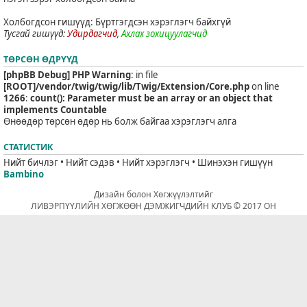
Холбогдсон гишүүд: Бүртгэгдсэн хэрэглэгч байхгүй
Тусгай гишүүд:
Удирдагчид
,
Ахлах зохицуулагчид
ТӨРСӨН ӨДРҮҮД
[phpBB Debug] PHP Warning
: in file
[ROOT]/vendor/twig/twig/lib/Twig/Extension/Core.php
on line
1266
:
count(): Parameter must be an array or an object that
implements Countable
Өнөөдөр төрсөн өдөр нь болж байгаа хэрэглэгч алга
СТАТИСТИК
Нийт бичлэг • Нийт сэдэв • Нийт хэрэглэгч • Шинэхэн гишүүн
Bambino
Дизайн болон Хөгжүүлэлтийг
ЛИВЭРПҮҮЛИЙН ХӨГЖӨӨН ДЭМЖИГЧДИЙН КЛУБ © 2017 ОН