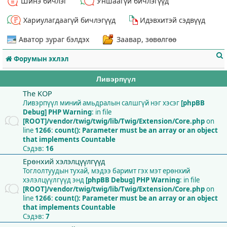
Шинэ бичлэг
Уншаагүй бичлэгүүд
Хариулагдаагүй бичлэгүүд
Идэвхитэй сэдвүүд
Аватор зураг бэлдэх
Заавар, зөвөлгөө
Форумын эхлэл
Ливэрпүүл
The KOP
Ливэрпүүл миний амьдралын салшгүй нэг хэсэг
[phpBB
Debug] PHP Warning
: in file
т
[ROOT]/vendor/twig/twig/lib/Twig/Extension/Core.php
on
line
1266
:
count(): Parameter must be an array or an object
that implements Countable
Сэдэв:
16
Ерөнхий хэлэлцүүлгүүд
Тоглолтуудын тухай, мэдээ баримт гэх мэт ерөнхий
хэлэлцүүлгүүд энд
[phpBB Debug] PHP Warning
: in file
[ROOT]/vendor/twig/twig/lib/Twig/Extension/Core.php
on
line
1266
:
count(): Parameter must be an array or an object
that implements Countable
Сэдэв:
7