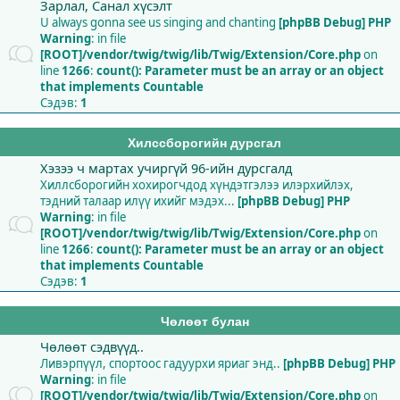
Зарлал, Санал хүсэлт
U always gonna see us singing and chanting
[phpBB Debug] PHP
Warning
: in file
[ROOT]/vendor/twig/twig/lib/Twig/Extension/Core.php
on
line
1266
:
count(): Parameter must be an array or an object
that implements Countable
Сэдэв:
1
Хилссборогийн дурсгал
Хэзээ ч мартах учиргүй 96-ийн дурсгалд
Хиллсборогийн хохирогчдод хүндэтгэлээ илэрхийлэх,
тэдний талаар илүү ихийг мэдэх...
[phpBB Debug] PHP
Warning
: in file
[ROOT]/vendor/twig/twig/lib/Twig/Extension/Core.php
on
line
1266
:
count(): Parameter must be an array or an object
that implements Countable
Сэдэв:
1
Чөлөөт булан
Чөлөөт сэдвүүд..
Ливэрпүүл, спортоос гадуурхи яриаг энд..
[phpBB Debug] PHP
Warning
: in file
[ROOT]/vendor/twig/twig/lib/Twig/Extension/Core.php
on