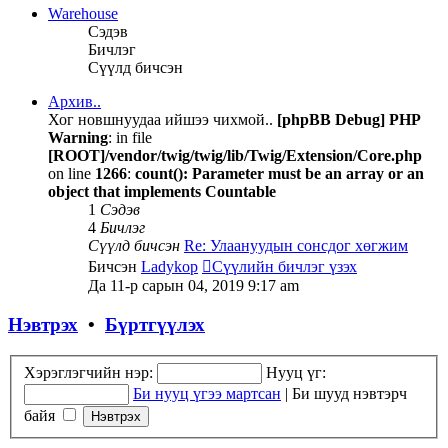
Warehouse
Сэдэв
Бичлэг
Сүүлд бичсэн
Архив..
Хог новшнуудаа ийшээ чихмой..
[phpBB Debug] PHP
Warning
: in file
[ROOT]/vendor/twig/twig/lib/Twig/Extension/Core.php
on line
1266
:
count(): Parameter must be an array or an
object that implements Countable
1
Сэдэв
4
Бичлэг
Сүүлд бичсэн
Re: Улаануудын сонсдог хөгжим
Бичсэн
Ladykop
Сүүлийн бичлэг үзэх
Да 11-р сарын 04, 2019 9:17 am
Нэвтрэх
•
Бүртгүүлэх
Хэрэглэгчийн нэр:
Нууц үг:
Би нууц үгээ мартсан
|
Би шууд нэвтэрч
байя