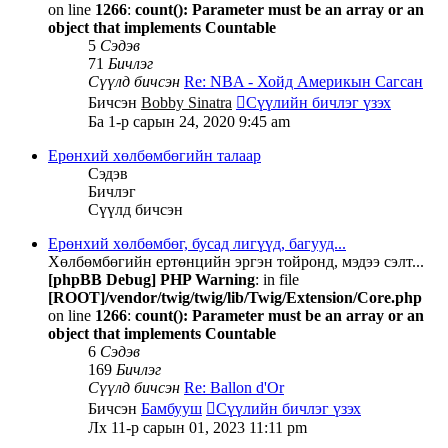
on line
1266
:
count(): Parameter must be an array or an
object that implements Countable
5
Сэдэв
71
Бичлэг
Сүүлд бичсэн
Re: NBA - Хойд Америкын Сагсан
Бичсэн
Bobby Sinatra
Сүүлийн бичлэг үзэх
Ба 1-р сарын 24, 2020 9:45 am
Ерөнхий хөлбөмбөгийн талаар
Сэдэв
Бичлэг
Сүүлд бичсэн
Ерөнхий хөлбөмбөг, бусад лигүүд, багууд...
Хөлбөмбөгийн ертөнцийн эргэн тойронд, мэдээ сэлт...
[phpBB Debug] PHP Warning
: in file
[ROOT]/vendor/twig/twig/lib/Twig/Extension/Core.php
on line
1266
:
count(): Parameter must be an array or an
object that implements Countable
6
Сэдэв
169
Бичлэг
Сүүлд бичсэн
Re: Ballon d'Or
Бичсэн
Бамбууш
Сүүлийн бичлэг үзэх
Лх 11-р сарын 01, 2023 11:11 pm