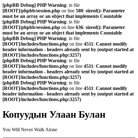
[phpBB Debug] PHP Warning
: in file
[ROOT]/phpbb/session.php
on line
580
:
sizeof(): Parameter
must be an array or an object that implements Countable
[phpBB Debug] PHP Warning
: in file
[ROOT]/phpbb/session.php
on line
636
:
sizeof(): Parameter
must be an array or an object that implements Countable
[phpBB Debug] PHP Warning
: in file
[ROOT]/includes/functions.php
on line
4511
:
Cannot modify
header information - headers already sent by (output started at
[ROOT]/includes/functions.php:3257)
[phpBB Debug] PHP Warning
: in file
[ROOT]/includes/functions.php
on line
4511
:
Cannot modify
header information - headers already sent by (output started at
[ROOT]/includes/functions.php:3257)
[phpBB Debug] PHP Warning
: in file
[ROOT]/includes/functions.php
on line
4511
:
Cannot modify
header information - headers already sent by (output started at
[ROOT]/includes/functions.php:3257)
Копуудын Улаан Булан
You Will Never Walk Alone