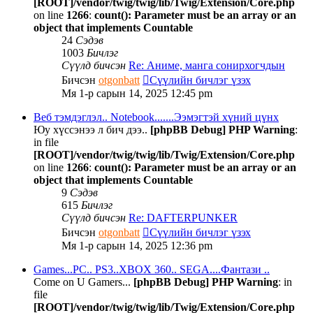
[ROOT]/vendor/twig/twig/lib/Twig/Extension/Core.php
on line
1266
:
count(): Parameter must be an array or an
object that implements Countable
24
Сэдэв
1003
Бичлэг
Сүүлд бичсэн
Re: Аниме, манга сонирхогчдын
Бичсэн
otgonbatt
Сүүлийн бичлэг үзэх
Мя 1-р сарын 14, 2025 12:45 pm
Веб тэмдэглэл.. Notebook.......Ээмэгтэй хүний цүнх
Юу хүссэнээ л бич дээ..
[phpBB Debug] PHP Warning
:
in file
[ROOT]/vendor/twig/twig/lib/Twig/Extension/Core.php
on line
1266
:
count(): Parameter must be an array or an
object that implements Countable
9
Сэдэв
615
Бичлэг
Сүүлд бичсэн
Re: DAFTERPUNKER
Бичсэн
otgonbatt
Сүүлийн бичлэг үзэх
Мя 1-р сарын 14, 2025 12:36 pm
Games...PC.. PS3..XBOX 360.. SEGA....Фантази ..
Come on U Gamers...
[phpBB Debug] PHP Warning
: in
file
[ROOT]/vendor/twig/twig/lib/Twig/Extension/Core.php