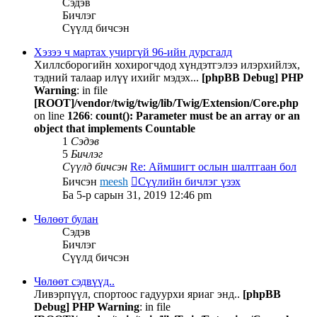
Сэдэв
Бичлэг
Сүүлд бичсэн
Хэзээ ч мартах учиргүй 96-ийн дурсгалд
Хиллсборогийн хохирогчдод хүндэтгэлээ илэрхийлэх,
тэдний талаар илүү ихийг мэдэх...
[phpBB Debug] PHP
Warning
: in file
[ROOT]/vendor/twig/twig/lib/Twig/Extension/Core.php
on line
1266
:
count(): Parameter must be an array or an
object that implements Countable
1
Сэдэв
5
Бичлэг
Сүүлд бичсэн
Re: Аймшигт ослын шалтгаан бол
Бичсэн
meesh
Сүүлийн бичлэг үзэх
Ба 5-р сарын 31, 2019 12:46 pm
Чөлөөт булан
Сэдэв
Бичлэг
Сүүлд бичсэн
Чөлөөт сэдвүүд..
Ливэрпүүл, спортоос гадуурхи яриаг энд..
[phpBB
Debug] PHP Warning
: in file