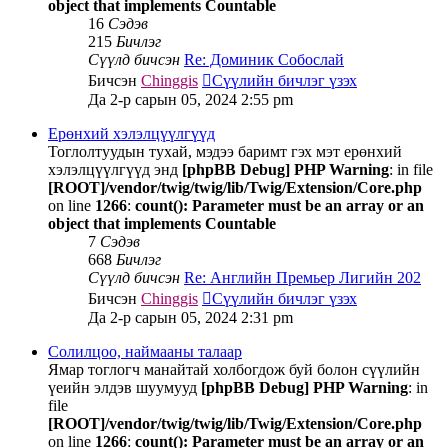
object that implements Countable
16
Сэдэв
215
Бичлэг
Сүүлд бичсэн
Re: Доминик Собослай
Бичсэн
Chinggis
Сүүлийн бичлэг үзэх
Да 2-р сарын 05, 2024 2:55 pm
Ерөнхий хэлэлцүүлгүүд
Тоглолтуудын тухай, мэдээ баримт гэх мэт ерөнхий
хэлэлцүүлгүүд энд
[phpBB Debug] PHP Warning
: in file
[ROOT]/vendor/twig/twig/lib/Twig/Extension/Core.php
on line
1266
:
count(): Parameter must be an array or an
object that implements Countable
7
Сэдэв
668
Бичлэг
Сүүлд бичсэн
Re: Английн Премьер Лигийн 202
Бичсэн
Chinggis
Сүүлийн бичлэг үзэх
Да 2-р сарын 05, 2024 2:31 pm
Солилцоо, наймааны талаар
Ямар тоглогч манайтай холбогдож буй болон сүүлийн
үеийн элдэв шуумууд
[phpBB Debug] PHP Warning
: in
file
[ROOT]/vendor/twig/twig/lib/Twig/Extension/Core.php
on line
1266
:
count(): Parameter must be an array or an