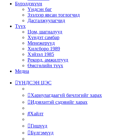
Бүрэлдэхүүн
Үндсэн баг
Зээлээр явсан тоглогчид
Дасгалжуулагчид
Түүх
Цом, шагналууд
Хүндэт самбар
Менежерүүд
Хилсборо 1989
Хэйзэл 1985
Рекорд, амжилтууд
Өмсгөлийн түүх
Медиа
ҮНДСЭН ЦЭС
Хариулагдаагүй бичлэгийг харах
Идэвхитэй сэдэвийг харах
Хайлт
Гишүүд
Бүлгэмүүд