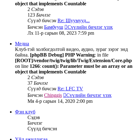
object that implements Countable
2
Сэдэв
123
Бичлэг
Сүүлд бичсэн
Re: Шуумууд...
Бичсэн
Бамбууш
Сүүлийн бичлэг үзэх
Лх 11-р сарын 08, 2023 7:59 pm
Медиа
Клуб-тэй холбогдолтой видео, аудио, зураг зэрэг энд
байна.
[phpBB Debug] PHP Warning
: in file
[ROOT]/vendor/twig/twig/lib/Twig/Extension/Core.php
on line
1266
:
count(): Parameter must be an array or an
object that implements Countable
2
Сэдэв
37
Бичлэг
Сүүлд бичсэн
Re: LFC TV
Бичсэн
Chinggis
Сүүлийн бичлэг үзэх
Мя 4-р сарын 14, 2020 2:00 pm
Фэн клуб
Сэдэв
Бичлэг
Сүүлд бичсэн
Үйл ажиллагаа