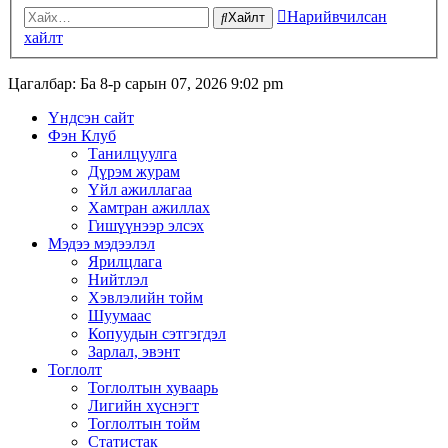
Нарийвчилсан
Хайлт
хайлт
Цагалбар: Ба 8-р сарын 07, 2026 9:02 pm
Үндсэн сайт
Фэн Клуб
Танилцуулга
Дүрэм журам
Үйл ажиллагаа
Хамтран ажиллах
Гишүүнээр элсэх
Мэдээ мэдээлэл
Ярилцлага
Нийтлэл
Хэвлэлийн тойм
Шуумаас
Копуудын сэтгэгдэл
Зарлал, эвэнт
Тоглолт
Тоглолтын хуваарь
Лигийн хүснэгт
Тоглолтын тойм
Статистак