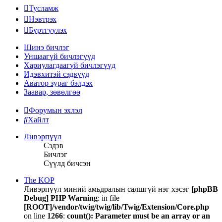
Тусламж
Нэвтрэх
Бүртгүүлэх
Шинэ бичлэг
Уншаагүй бичлэгүүд
Хариулагдаагүй бичлэгүүд
Идэвхитэй сэдвүүд
Аватор зураг бэлдэх
Заавар, зөвөлгөө
Форумын эхлэл
Хайлт
Ливэрпүүл
Сэдэв
Бичлэг
Сүүлд бичсэн
The KOP
Ливэрпүүл миний амьдралын салшгүй нэг хэсэг
[phpBB
Debug] PHP Warning
: in file
[ROOT]/vendor/twig/twig/lib/Twig/Extension/Core.php
on line
1266
:
count(): Parameter must be an array or an