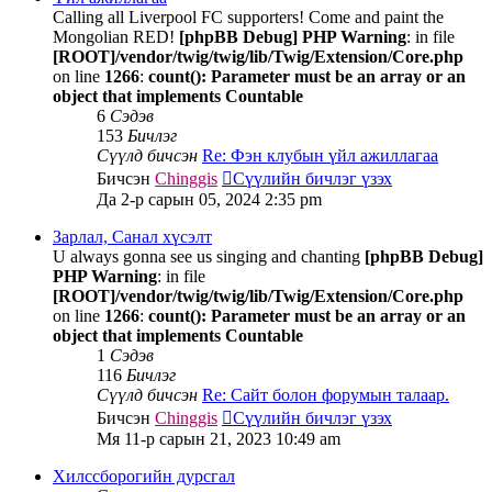
Calling all Liverpool FC supporters! Come and paint the
Mongolian RED!
[phpBB Debug] PHP Warning
: in file
[ROOT]/vendor/twig/twig/lib/Twig/Extension/Core.php
on line
1266
:
count(): Parameter must be an array or an
object that implements Countable
6
Сэдэв
153
Бичлэг
Сүүлд бичсэн
Re: Фэн клубын үйл ажиллагаа
Бичсэн
Chinggis
Сүүлийн бичлэг үзэх
Да 2-р сарын 05, 2024 2:35 pm
Зарлал, Санал хүсэлт
U always gonna see us singing and chanting
[phpBB Debug]
PHP Warning
: in file
[ROOT]/vendor/twig/twig/lib/Twig/Extension/Core.php
on line
1266
:
count(): Parameter must be an array or an
object that implements Countable
1
Сэдэв
116
Бичлэг
Сүүлд бичсэн
Re: Сайт болон форумын талаар.
Бичсэн
Chinggis
Сүүлийн бичлэг үзэх
Мя 11-р сарын 21, 2023 10:49 am
Хилссборогийн дурсгал