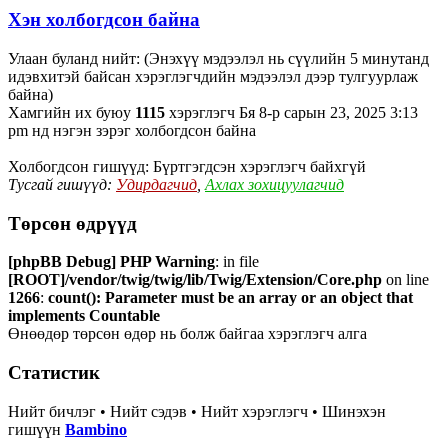
Хэн холбогдсон байна
Улаан буланд нийт: (Энэхүү мэдээлэл нь сүүлийн 5 минутанд
идэвхитэй байсан хэрэглэгчдийн мэдээлэл дээр тулгуурлаж
байна)
Хамгийн их буюу
1115
хэрэглэгч Бя 8-р сарын 23, 2025 3:13
pm нд нэгэн зэрэг холбогдсон байна
Холбогдсон гишүүд: Бүртгэгдсэн хэрэглэгч байхгүй
Тусгай гишүүд:
Удирдагчид
,
Ахлах зохицуулагчид
Төрсөн өдрүүд
[phpBB Debug] PHP Warning
: in file
[ROOT]/vendor/twig/twig/lib/Twig/Extension/Core.php
on line
1266
:
count(): Parameter must be an array or an object that
implements Countable
Өнөөдөр төрсөн өдөр нь болж байгаа хэрэглэгч алга
Статистик
Нийт бичлэг • Нийт сэдэв • Нийт хэрэглэгч • Шинэхэн
гишүүн
Bambino