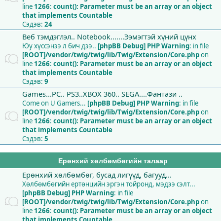
line
1266
:
count(): Parameter must be an array or an object
that implements Countable
Сэдэв:
24
Веб тэмдэглэл.. Notebook.......Ээмэгтэй хүний цүнх
Юу хүссэнээ л бич дээ..
[phpBB Debug] PHP Warning
: in file
[ROOT]/vendor/twig/twig/lib/Twig/Extension/Core.php
on
line
1266
:
count(): Parameter must be an array or an object
that implements Countable
Сэдэв:
9
Games...PC.. PS3..XBOX 360.. SEGA....Фантази ..
Come on U Gamers...
[phpBB Debug] PHP Warning
: in file
[ROOT]/vendor/twig/twig/lib/Twig/Extension/Core.php
on
line
1266
:
count(): Parameter must be an array or an object
that implements Countable
Сэдэв:
5
Ерөнхий хөлбөмбөгийн талаар
Ерөнхий хөлбөмбөг, бусад лигүүд, багууд...
Хөлбөмбөгийн ертөнцийн эргэн тойронд, мэдээ сэлт...
[phpBB Debug] PHP Warning
: in file
[ROOT]/vendor/twig/twig/lib/Twig/Extension/Core.php
on
line
1266
:
count(): Parameter must be an array or an object
that implements Countable