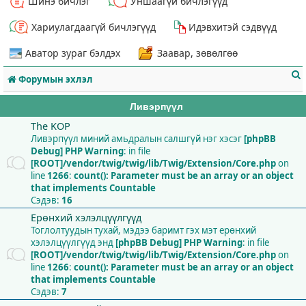
Шинэ бичлэг
Уншаагүй бичлэгүүд
Хариулагдаагүй бичлэгүүд
Идэвхитэй сэдвүүд
Аватор зураг бэлдэх
Заавар, зөвөлгөө
Форумын эхлэл
Ливэрпүүл
The KOP
Ливэрпүүл миний амьдралын салшгүй нэг хэсэг
[phpBB
Debug] PHP Warning
: in file
т
[ROOT]/vendor/twig/twig/lib/Twig/Extension/Core.php
on
line
1266
:
count(): Parameter must be an array or an object
that implements Countable
Сэдэв:
16
Ерөнхий хэлэлцүүлгүүд
Тоглолтуудын тухай, мэдээ баримт гэх мэт ерөнхий
хэлэлцүүлгүүд энд
[phpBB Debug] PHP Warning
: in file
[ROOT]/vendor/twig/twig/lib/Twig/Extension/Core.php
on
line
1266
:
count(): Parameter must be an array or an object
that implements Countable
Сэдэв:
7