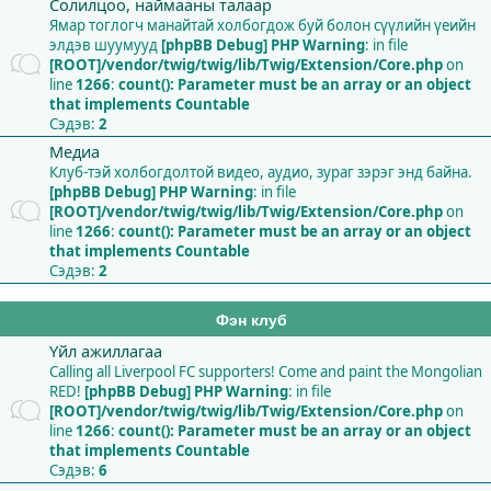
Солилцоо, наймааны талаар
Ямар тоглогч манайтай холбогдож буй болон сүүлийн үеийн
элдэв шуумууд
[phpBB Debug] PHP Warning
: in file
[ROOT]/vendor/twig/twig/lib/Twig/Extension/Core.php
on
line
1266
:
count(): Parameter must be an array or an object
that implements Countable
Сэдэв:
2
Медиа
Клуб-тэй холбогдолтой видео, аудио, зураг зэрэг энд байна.
[phpBB Debug] PHP Warning
: in file
[ROOT]/vendor/twig/twig/lib/Twig/Extension/Core.php
on
line
1266
:
count(): Parameter must be an array or an object
that implements Countable
Сэдэв:
2
Фэн клуб
Үйл ажиллагаа
Calling all Liverpool FC supporters! Come and paint the Mongolian
RED!
[phpBB Debug] PHP Warning
: in file
[ROOT]/vendor/twig/twig/lib/Twig/Extension/Core.php
on
line
1266
:
count(): Parameter must be an array or an object
that implements Countable
Сэдэв:
6