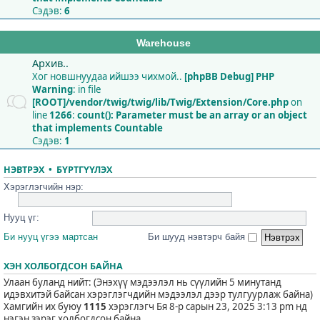
Сэдэв:
6
Warehouse
Архив..
Хог новшнуудаа ийшээ чихмой..
[phpBB Debug] PHP
Warning
: in file
[ROOT]/vendor/twig/twig/lib/Twig/Extension/Core.php
on
line
1266
:
count(): Parameter must be an array or an object
that implements Countable
Сэдэв:
1
НЭВТРЭХ
•
БҮРТГҮҮЛЭХ
Хэрэглэгчийн нэр:
Нууц үг:
Би нууц үгээ мартсан
Би шууд нэвтэрч байя
ХЭН ХОЛБОГДСОН БАЙНА
Улаан буланд нийт: (Энэхүү мэдээлэл нь сүүлийн 5 минутанд
идэвхитэй байсан хэрэглэгчдийн мэдээлэл дээр тулгуурлаж байна)
Хамгийн их буюу
1115
хэрэглэгч Бя 8-р сарын 23, 2025 3:13 pm нд
нэгэн зэрэг холбогдсон байна