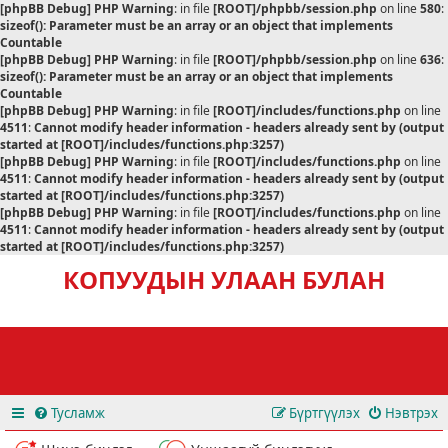
[phpBB Debug] PHP Warning
: in file
[ROOT]/phpbb/session.php
on line
580
:
sizeof(): Parameter must be an array or an object that implements
Countable
[phpBB Debug] PHP Warning
: in file
[ROOT]/phpbb/session.php
on line
636
:
sizeof(): Parameter must be an array or an object that implements
Countable
[phpBB Debug] PHP Warning
: in file
[ROOT]/includes/functions.php
on line
4511
:
Cannot modify header information - headers already sent by (output
started at [ROOT]/includes/functions.php:3257)
[phpBB Debug] PHP Warning
: in file
[ROOT]/includes/functions.php
on line
4511
:
Cannot modify header information - headers already sent by (output
started at [ROOT]/includes/functions.php:3257)
[phpBB Debug] PHP Warning
: in file
[ROOT]/includes/functions.php
on line
4511
:
Cannot modify header information - headers already sent by (output
started at [ROOT]/includes/functions.php:3257)
КОПУУДЫН УЛААН БУЛАН
Тусламж
Бүртгүүлэх
Нэвтрэх