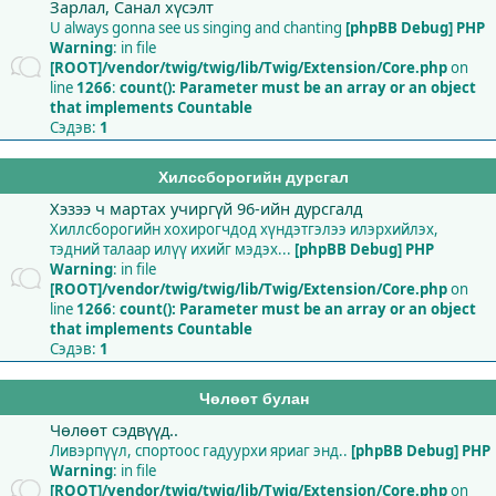
Зарлал, Санал хүсэлт
U always gonna see us singing and chanting
[phpBB Debug] PHP
Warning
: in file
[ROOT]/vendor/twig/twig/lib/Twig/Extension/Core.php
on
line
1266
:
count(): Parameter must be an array or an object
that implements Countable
Сэдэв:
1
Хилссборогийн дурсгал
Хэзээ ч мартах учиргүй 96-ийн дурсгалд
Хиллсборогийн хохирогчдод хүндэтгэлээ илэрхийлэх,
тэдний талаар илүү ихийг мэдэх...
[phpBB Debug] PHP
Warning
: in file
[ROOT]/vendor/twig/twig/lib/Twig/Extension/Core.php
on
line
1266
:
count(): Parameter must be an array or an object
that implements Countable
Сэдэв:
1
Чөлөөт булан
Чөлөөт сэдвүүд..
Ливэрпүүл, спортоос гадуурхи яриаг энд..
[phpBB Debug] PHP
Warning
: in file
[ROOT]/vendor/twig/twig/lib/Twig/Extension/Core.php
on