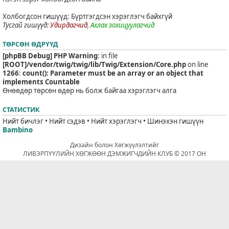
Холбогдсон гишүүд: Бүртгэгдсэн хэрэглэгч байхгүй
Тусгай гишүүд:
Удирдагчид
,
Ахлах зохицуулагчид
ТӨРСӨН ӨДРҮҮД
[phpBB Debug] PHP Warning
: in file
[ROOT]/vendor/twig/twig/lib/Twig/Extension/Core.php
on line
1266
:
count(): Parameter must be an array or an object that
implements Countable
Өнөөдөр төрсөн өдөр нь болж байгаа хэрэглэгч алга
СТАТИСТИК
Нийт бичлэг • Нийт сэдэв • Нийт хэрэглэгч • Шинэхэн гишүүн
Bambino
Дизайн болон Хөгжүүлэлтийг
ЛИВЭРПҮҮЛИЙН ХӨГЖӨӨН ДЭМЖИГЧДИЙН КЛУБ © 2017 ОН