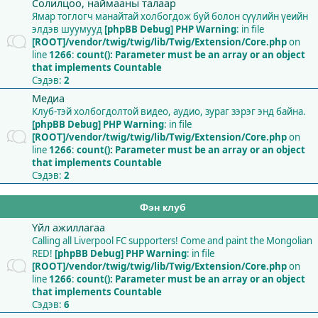
Солилцоо, наймааны талаар
Ямар тоглогч манайтай холбогдож буй болон сүүлийн үеийн
элдэв шуумууд
[phpBB Debug] PHP Warning
: in file
[ROOT]/vendor/twig/twig/lib/Twig/Extension/Core.php
on
line
1266
:
count(): Parameter must be an array or an object
that implements Countable
Сэдэв:
2
Медиа
Клуб-тэй холбогдолтой видео, аудио, зураг зэрэг энд байна.
[phpBB Debug] PHP Warning
: in file
[ROOT]/vendor/twig/twig/lib/Twig/Extension/Core.php
on
line
1266
:
count(): Parameter must be an array or an object
that implements Countable
Сэдэв:
2
Фэн клуб
Үйл ажиллагаа
Calling all Liverpool FC supporters! Come and paint the Mongolian
RED!
[phpBB Debug] PHP Warning
: in file
[ROOT]/vendor/twig/twig/lib/Twig/Extension/Core.php
on
line
1266
:
count(): Parameter must be an array or an object
that implements Countable
Сэдэв:
6