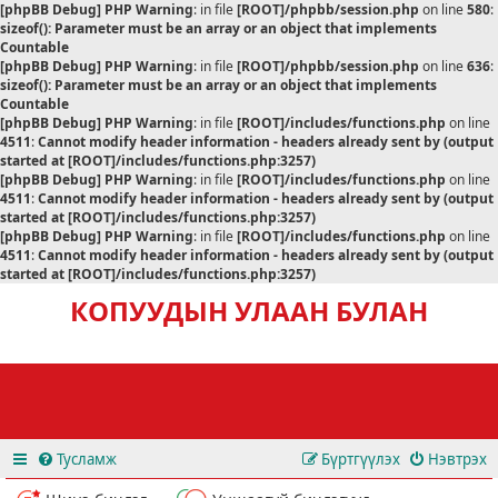
[phpBB Debug] PHP Warning
: in file
[ROOT]/phpbb/session.php
on line
580
:
sizeof(): Parameter must be an array or an object that implements
Countable
[phpBB Debug] PHP Warning
: in file
[ROOT]/phpbb/session.php
on line
636
:
sizeof(): Parameter must be an array or an object that implements
Countable
[phpBB Debug] PHP Warning
: in file
[ROOT]/includes/functions.php
on line
4511
:
Cannot modify header information - headers already sent by (output
started at [ROOT]/includes/functions.php:3257)
[phpBB Debug] PHP Warning
: in file
[ROOT]/includes/functions.php
on line
4511
:
Cannot modify header information - headers already sent by (output
started at [ROOT]/includes/functions.php:3257)
[phpBB Debug] PHP Warning
: in file
[ROOT]/includes/functions.php
on line
4511
:
Cannot modify header information - headers already sent by (output
started at [ROOT]/includes/functions.php:3257)
КОПУУДЫН УЛААН БУЛАН
Тусламж
Бүртгүүлэх
Нэвтрэх