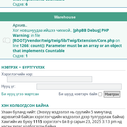
Сэдэв:
6
Warehouse
Архив..
Хог новшнуудаа ийшээ чихмой..
[phpBB Debug] PHP
Warning
: in file
[ROOT]/vendor/twig/twig/lib/Twig/Extension/Core.php
on
line
1266
:
count(): Parameter must be an array or an object
that implements Countable
Сэдэв:
1
НЭВТРЭХ
•
БҮРТГҮҮЛЭХ
Хэрэглэгчийн нэр:
Нууц үг:
Би нууц үгээ мартсан
Би шууд нэвтэрч байя
ХЭН ХОЛБОГДСОН БАЙНА
Улаан буланд нийт: (Энэхүү мэдээлэл нь сүүлийн 5 минутанд
идэвхитэй байсан хэрэглэгчдийн мэдээлэл дээр тулгуурлаж байна)
Хамгийн их буюу
1115
хэрэглэгч Бя 8-р сарын 23, 2025 3:13 pm нд
нэгэн зэрэг холбогдсон байна