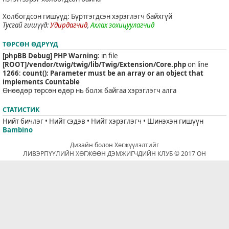
Холбогдсон гишүүд: Бүртгэгдсэн хэрэглэгч байхгүй
Тусгай гишүүд:
Удирдагчид
,
Ахлах зохицуулагчид
ТӨРСӨН ӨДРҮҮД
[phpBB Debug] PHP Warning
: in file
[ROOT]/vendor/twig/twig/lib/Twig/Extension/Core.php
on line
1266
:
count(): Parameter must be an array or an object that
implements Countable
Өнөөдөр төрсөн өдөр нь болж байгаа хэрэглэгч алга
СТАТИСТИК
Нийт бичлэг • Нийт сэдэв • Нийт хэрэглэгч • Шинэхэн гишүүн
Bambino
Дизайн болон Хөгжүүлэлтийг
ЛИВЭРПҮҮЛИЙН ХӨГЖӨӨН ДЭМЖИГЧДИЙН КЛУБ © 2017 ОН