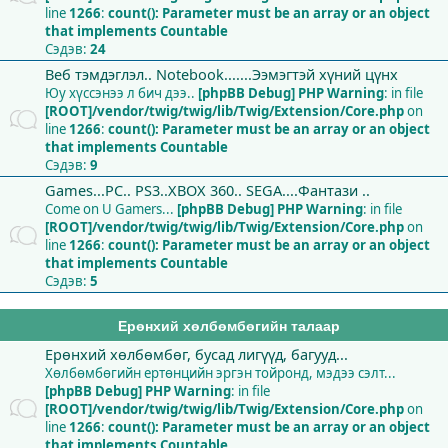
line
1266
:
count(): Parameter must be an array or an object
that implements Countable
Сэдэв:
24
Веб тэмдэглэл.. Notebook.......Ээмэгтэй хүний цүнх
Юу хүссэнээ л бич дээ..
[phpBB Debug] PHP Warning
: in file
[ROOT]/vendor/twig/twig/lib/Twig/Extension/Core.php
on
line
1266
:
count(): Parameter must be an array or an object
that implements Countable
Сэдэв:
9
Games...PC.. PS3..XBOX 360.. SEGA....Фантази ..
Come on U Gamers...
[phpBB Debug] PHP Warning
: in file
[ROOT]/vendor/twig/twig/lib/Twig/Extension/Core.php
on
line
1266
:
count(): Parameter must be an array or an object
that implements Countable
Сэдэв:
5
Ерөнхий хөлбөмбөгийн талаар
Ерөнхий хөлбөмбөг, бусад лигүүд, багууд...
Хөлбөмбөгийн ертөнцийн эргэн тойронд, мэдээ сэлт...
[phpBB Debug] PHP Warning
: in file
[ROOT]/vendor/twig/twig/lib/Twig/Extension/Core.php
on
line
1266
:
count(): Parameter must be an array or an object
that implements Countable