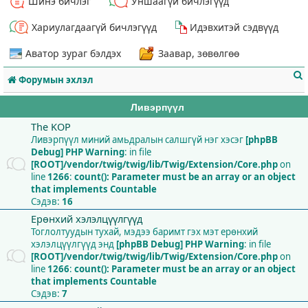
Шинэ бичлэг
Уншаагүй бичлэгүүд
Хариулагдаагүй бичлэгүүд
Идэвхитэй сэдвүүд
Аватор зураг бэлдэх
Заавар, зөвөлгөө
Форумын эхлэл
Ливэрпүүл
The KOP
Ливэрпүүл миний амьдралын салшгүй нэг хэсэг
[phpBB
Debug] PHP Warning
: in file
т
[ROOT]/vendor/twig/twig/lib/Twig/Extension/Core.php
on
line
1266
:
count(): Parameter must be an array or an object
that implements Countable
Сэдэв:
16
Ерөнхий хэлэлцүүлгүүд
Тоглолтуудын тухай, мэдээ баримт гэх мэт ерөнхий
хэлэлцүүлгүүд энд
[phpBB Debug] PHP Warning
: in file
[ROOT]/vendor/twig/twig/lib/Twig/Extension/Core.php
on
line
1266
:
count(): Parameter must be an array or an object
that implements Countable
Сэдэв:
7