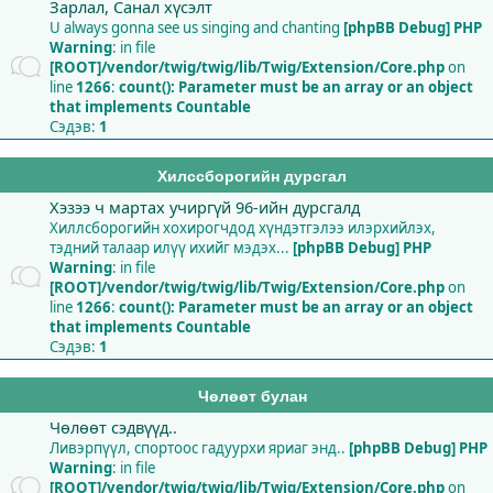
Зарлал, Санал хүсэлт
U always gonna see us singing and chanting
[phpBB Debug] PHP
Warning
: in file
[ROOT]/vendor/twig/twig/lib/Twig/Extension/Core.php
on
line
1266
:
count(): Parameter must be an array or an object
that implements Countable
Сэдэв:
1
Хилссборогийн дурсгал
Хэзээ ч мартах учиргүй 96-ийн дурсгалд
Хиллсборогийн хохирогчдод хүндэтгэлээ илэрхийлэх,
тэдний талаар илүү ихийг мэдэх...
[phpBB Debug] PHP
Warning
: in file
[ROOT]/vendor/twig/twig/lib/Twig/Extension/Core.php
on
line
1266
:
count(): Parameter must be an array or an object
that implements Countable
Сэдэв:
1
Чөлөөт булан
Чөлөөт сэдвүүд..
Ливэрпүүл, спортоос гадуурхи яриаг энд..
[phpBB Debug] PHP
Warning
: in file
[ROOT]/vendor/twig/twig/lib/Twig/Extension/Core.php
on