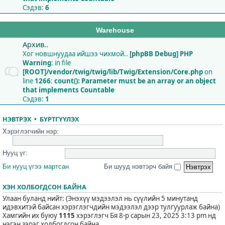
Сэдэв:
6
Warehouse
Архив..
Хог новшнуудаа ийшээ чихмой..
[phpBB Debug] PHP
Warning
: in file
[ROOT]/vendor/twig/twig/lib/Twig/Extension/Core.php
on
line
1266
:
count(): Parameter must be an array or an object
that implements Countable
Сэдэв:
1
НЭВТРЭХ
•
БҮРТГҮҮЛЭХ
Хэрэглэгчийн нэр:
Нууц үг:
Би нууц үгээ мартсан
Би шууд нэвтэрч байя
ХЭН ХОЛБОГДСОН БАЙНА
Улаан буланд нийт: (Энэхүү мэдээлэл нь сүүлийн 5 минутанд
идэвхитэй байсан хэрэглэгчдийн мэдээлэл дээр тулгуурлаж байна)
Хамгийн их буюу
1115
хэрэглэгч Бя 8-р сарын 23, 2025 3:13 pm нд
нэгэн зэрэг холбогдсон байна