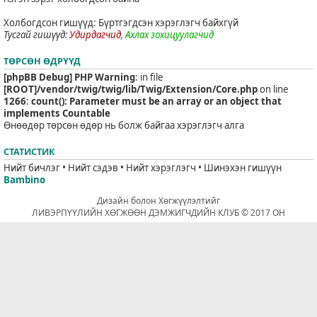
Холбогдсон гишүүд: Бүртгэгдсэн хэрэглэгч байхгүй
Тусгай гишүүд:
Удирдагчид
,
Ахлах зохицуулагчид
ТӨРСӨН ӨДРҮҮД
[phpBB Debug] PHP Warning
: in file
[ROOT]/vendor/twig/twig/lib/Twig/Extension/Core.php
on line
1266
:
count(): Parameter must be an array or an object that
implements Countable
Өнөөдөр төрсөн өдөр нь болж байгаа хэрэглэгч алга
СТАТИСТИК
Нийт бичлэг • Нийт сэдэв • Нийт хэрэглэгч • Шинэхэн гишүүн
Bambino
Дизайн болон Хөгжүүлэлтийг
ЛИВЭРПҮҮЛИЙН ХӨГЖӨӨН ДЭМЖИГЧДИЙН КЛУБ © 2017 ОН