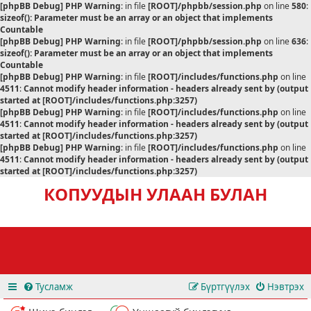
[phpBB Debug] PHP Warning
: in file
[ROOT]/phpbb/session.php
on line
580
:
sizeof(): Parameter must be an array or an object that implements
Countable
[phpBB Debug] PHP Warning
: in file
[ROOT]/phpbb/session.php
on line
636
:
sizeof(): Parameter must be an array or an object that implements
Countable
[phpBB Debug] PHP Warning
: in file
[ROOT]/includes/functions.php
on line
4511
:
Cannot modify header information - headers already sent by (output
started at [ROOT]/includes/functions.php:3257)
[phpBB Debug] PHP Warning
: in file
[ROOT]/includes/functions.php
on line
4511
:
Cannot modify header information - headers already sent by (output
started at [ROOT]/includes/functions.php:3257)
[phpBB Debug] PHP Warning
: in file
[ROOT]/includes/functions.php
on line
4511
:
Cannot modify header information - headers already sent by (output
started at [ROOT]/includes/functions.php:3257)
КОПУУДЫН УЛААН БУЛАН
Тусламж
Бүртгүүлэх
Нэвтрэх