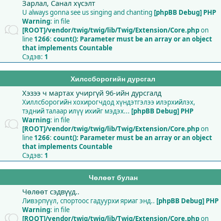
Зарлал, Санал хүсэлт
U always gonna see us singing and chanting
[phpBB Debug] PHP
Warning
: in file
[ROOT]/vendor/twig/twig/lib/Twig/Extension/Core.php
on
line
1266
:
count(): Parameter must be an array or an object
that implements Countable
Сэдэв:
1
Хилссборогийн дурсгал
Хэзээ ч мартах учиргүй 96-ийн дурсгалд
Хиллсборогийн хохирогчдод хүндэтгэлээ илэрхийлэх,
тэдний талаар илүү ихийг мэдэх...
[phpBB Debug] PHP
Warning
: in file
[ROOT]/vendor/twig/twig/lib/Twig/Extension/Core.php
on
line
1266
:
count(): Parameter must be an array or an object
that implements Countable
Сэдэв:
1
Чөлөөт булан
Чөлөөт сэдвүүд..
Ливэрпүүл, спортоос гадуурхи яриаг энд..
[phpBB Debug] PHP
Warning
: in file
[ROOT]/vendor/twig/twig/lib/Twig/Extension/Core.php
on