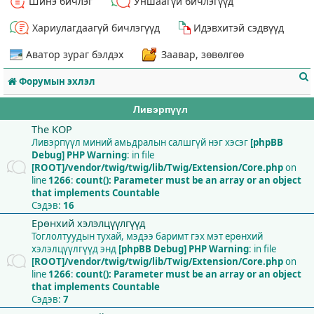
Шинэ бичлэг
Уншаагүй бичлэгүүд
Хариулагдаагүй бичлэгүүд
Идэвхитэй сэдвүүд
Аватор зураг бэлдэх
Заавар, зөвөлгөө
Форумын эхлэл
Ливэрпүүл
The KOP
Ливэрпүүл миний амьдралын салшгүй нэг хэсэг
[phpBB
Debug] PHP Warning
: in file
т
[ROOT]/vendor/twig/twig/lib/Twig/Extension/Core.php
on
line
1266
:
count(): Parameter must be an array or an object
that implements Countable
Сэдэв:
16
Ерөнхий хэлэлцүүлгүүд
Тоглолтуудын тухай, мэдээ баримт гэх мэт ерөнхий
хэлэлцүүлгүүд энд
[phpBB Debug] PHP Warning
: in file
[ROOT]/vendor/twig/twig/lib/Twig/Extension/Core.php
on
line
1266
:
count(): Parameter must be an array or an object
that implements Countable
Сэдэв:
7