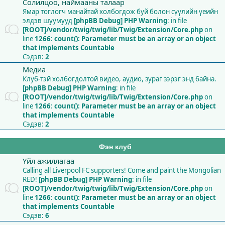
Солилцоо, наймааны талаар
Ямар тоглогч манайтай холбогдож буй болон сүүлийн үеийн
элдэв шуумууд
[phpBB Debug] PHP Warning
: in file
[ROOT]/vendor/twig/twig/lib/Twig/Extension/Core.php
on
line
1266
:
count(): Parameter must be an array or an object
that implements Countable
Сэдэв:
2
Медиа
Клуб-тэй холбогдолтой видео, аудио, зураг зэрэг энд байна.
[phpBB Debug] PHP Warning
: in file
[ROOT]/vendor/twig/twig/lib/Twig/Extension/Core.php
on
line
1266
:
count(): Parameter must be an array or an object
that implements Countable
Сэдэв:
2
Фэн клуб
Үйл ажиллагаа
Calling all Liverpool FC supporters! Come and paint the Mongolian
RED!
[phpBB Debug] PHP Warning
: in file
[ROOT]/vendor/twig/twig/lib/Twig/Extension/Core.php
on
line
1266
:
count(): Parameter must be an array or an object
that implements Countable
Сэдэв:
6