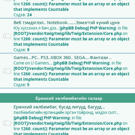
line
1266
:
count(): Parameter must be an array or an object
that implements Countable
Сэдэв:
24
Веб тэмдэглэл.. Notebook.......Ээмэгтэй хүний цүнх
Юу хүссэнээ л бич дээ..
[phpBB Debug] PHP Warning
: in file
[ROOT]/vendor/twig/twig/lib/Twig/Extension/Core.php
on
line
1266
:
count(): Parameter must be an array or an object
that implements Countable
Сэдэв:
9
Games...PC.. PS3..XBOX 360.. SEGA....Фантази ..
Come on U Gamers...
[phpBB Debug] PHP Warning
: in file
[ROOT]/vendor/twig/twig/lib/Twig/Extension/Core.php
on
line
1266
:
count(): Parameter must be an array or an object
that implements Countable
Сэдэв:
5
Ерөнхий хөлбөмбөгийн талаар
Ерөнхий хөлбөмбөг, бусад лигүүд, багууд...
Хөлбөмбөгийн ертөнцийн эргэн тойронд, мэдээ сэлт...
[phpBB Debug] PHP Warning
: in file
[ROOT]/vendor/twig/twig/lib/Twig/Extension/Core.php
on
line
1266
:
count(): Parameter must be an array or an object
that implements Countable