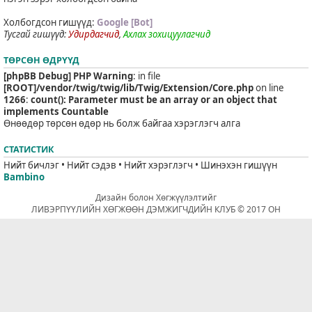
Холбогдсон гишүүд:
Google [Bot]
Тусгай гишүүд:
Удирдагчид
,
Ахлах зохицуулагчид
ТӨРСӨН ӨДРҮҮД
[phpBB Debug] PHP Warning
: in file
[ROOT]/vendor/twig/twig/lib/Twig/Extension/Core.php
on line
1266
:
count(): Parameter must be an array or an object that
implements Countable
Өнөөдөр төрсөн өдөр нь болж байгаа хэрэглэгч алга
СТАТИСТИК
Нийт бичлэг • Нийт сэдэв • Нийт хэрэглэгч • Шинэхэн гишүүн
Bambino
Дизайн болон Хөгжүүлэлтийг
ЛИВЭРПҮҮЛИЙН ХӨГЖӨӨН ДЭМЖИГЧДИЙН КЛУБ © 2017 ОН