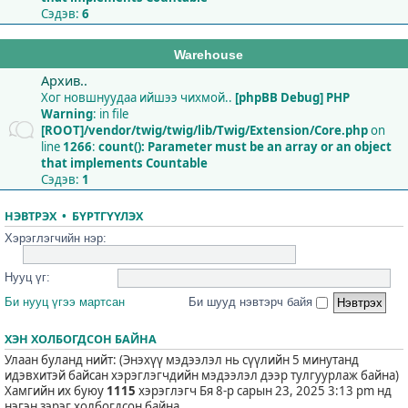
Сэдэв:
6
Warehouse
Архив..
Хог новшнуудаа ийшээ чихмой..
[phpBB Debug] PHP
Warning
: in file
[ROOT]/vendor/twig/twig/lib/Twig/Extension/Core.php
on
line
1266
:
count(): Parameter must be an array or an object
that implements Countable
Сэдэв:
1
НЭВТРЭХ
•
БҮРТГҮҮЛЭХ
Хэрэглэгчийн нэр:
Нууц үг:
Би нууц үгээ мартсан
Би шууд нэвтэрч байя
ХЭН ХОЛБОГДСОН БАЙНА
Улаан буланд нийт: (Энэхүү мэдээлэл нь сүүлийн 5 минутанд
идэвхитэй байсан хэрэглэгчдийн мэдээлэл дээр тулгуурлаж байна)
Хамгийн их буюу
1115
хэрэглэгч Бя 8-р сарын 23, 2025 3:13 pm нд
нэгэн зэрэг холбогдсон байна