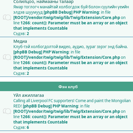
Солилцоо, наймааны талаар
Ямар тоглогч манайтай холбогдож буй болон сүүлийн үеийн
элдэв шуумууд
[phpBB Debug] PHP Warning
: in file
[ROOT]/vendor/twig/twig/lib/Twig/Extension/Core.php
on
line
1266
:
count(): Parameter must be an array or an object
that implements Countable
Сэдэв:
2
Медиа
Клуб-тэй холбогдолтой видео, аудио, зураг зэрэг энд байна.
[phpBB Debug] PHP Warning
: in file
[ROOT]/vendor/twig/twig/lib/Twig/Extension/Core.php
on
line
1266
:
count(): Parameter must be an array or an object
that implements Countable
Сэдэв:
2
Фэн клуб
Үйл ажиллагаа
Calling all Liverpool FC supporters! Come and paint the Mongolian
RED!
[phpBB Debug] PHP Warning
: in file
[ROOT]/vendor/twig/twig/lib/Twig/Extension/Core.php
on
line
1266
:
count(): Parameter must be an array or an object
that implements Countable
Сэдэв:
6