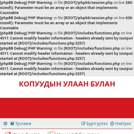
[phpBB Debug] PHP Warning
: in file
[ROOT]/phpbb/session.php
on line
580
:
sizeof(): Parameter must be an array or an object that implements
Countable
[phpBB Debug] PHP Warning
: in file
[ROOT]/phpbb/session.php
on line
636
:
sizeof(): Parameter must be an array or an object that implements
Countable
[phpBB Debug] PHP Warning
: in file
[ROOT]/includes/functions.php
on line
4511
:
Cannot modify header information - headers already sent by (output
started at [ROOT]/includes/functions.php:3257)
[phpBB Debug] PHP Warning
: in file
[ROOT]/includes/functions.php
on line
4511
:
Cannot modify header information - headers already sent by (output
started at [ROOT]/includes/functions.php:3257)
[phpBB Debug] PHP Warning
: in file
[ROOT]/includes/functions.php
on line
4511
:
Cannot modify header information - headers already sent by (output
started at [ROOT]/includes/functions.php:3257)
КОПУУДЫН УЛААН БУЛАН
Тусламж
Бүртгүүлэх
Нэвтрэх