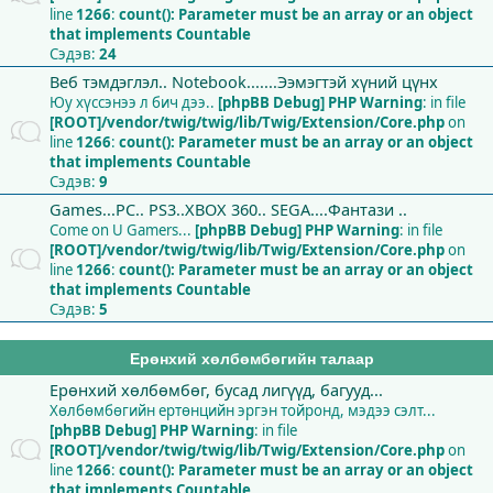
line
1266
:
count(): Parameter must be an array or an object
that implements Countable
Сэдэв:
24
Веб тэмдэглэл.. Notebook.......Ээмэгтэй хүний цүнх
Юу хүссэнээ л бич дээ..
[phpBB Debug] PHP Warning
: in file
[ROOT]/vendor/twig/twig/lib/Twig/Extension/Core.php
on
line
1266
:
count(): Parameter must be an array or an object
that implements Countable
Сэдэв:
9
Games...PC.. PS3..XBOX 360.. SEGA....Фантази ..
Come on U Gamers...
[phpBB Debug] PHP Warning
: in file
[ROOT]/vendor/twig/twig/lib/Twig/Extension/Core.php
on
line
1266
:
count(): Parameter must be an array or an object
that implements Countable
Сэдэв:
5
Ерөнхий хөлбөмбөгийн талаар
Ерөнхий хөлбөмбөг, бусад лигүүд, багууд...
Хөлбөмбөгийн ертөнцийн эргэн тойронд, мэдээ сэлт...
[phpBB Debug] PHP Warning
: in file
[ROOT]/vendor/twig/twig/lib/Twig/Extension/Core.php
on
line
1266
:
count(): Parameter must be an array or an object
that implements Countable