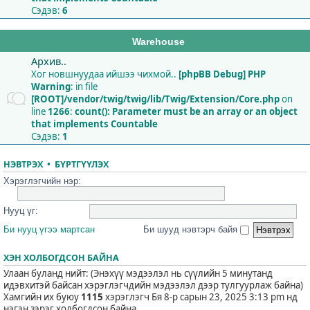
Сэдэв:
6
Warehouse
Архив..
Хог новшнуудаа ийшээ чихмой..
[phpBB Debug] PHP
Warning
: in file
[ROOT]/vendor/twig/twig/lib/Twig/Extension/Core.php
on
line
1266
:
count(): Parameter must be an array or an object
that implements Countable
Сэдэв:
1
НЭВТРЭХ
•
БҮРТГҮҮЛЭХ
Хэрэглэгчийн нэр:
Нууц үг:
Би нууц үгээ мартсан
Би шууд нэвтэрч байя
ХЭН ХОЛБОГДСОН БАЙНА
Улаан буланд нийт: (Энэхүү мэдээлэл нь сүүлийн 5 минутанд
идэвхитэй байсан хэрэглэгчдийн мэдээлэл дээр тулгуурлаж байна)
Хамгийн их буюу
1115
хэрэглэгч Бя 8-р сарын 23, 2025 3:13 pm нд
нэгэн зэрэг холбогдсон байна