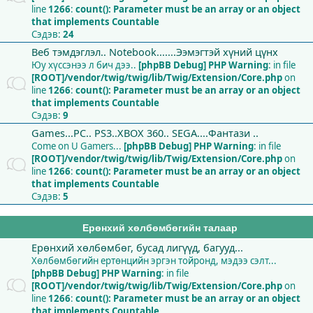
line
1266
:
count(): Parameter must be an array or an object
that implements Countable
Сэдэв:
24
Веб тэмдэглэл.. Notebook.......Ээмэгтэй хүний цүнх
Юу хүссэнээ л бич дээ..
[phpBB Debug] PHP Warning
: in file
[ROOT]/vendor/twig/twig/lib/Twig/Extension/Core.php
on
line
1266
:
count(): Parameter must be an array or an object
that implements Countable
Сэдэв:
9
Games...PC.. PS3..XBOX 360.. SEGA....Фантази ..
Come on U Gamers...
[phpBB Debug] PHP Warning
: in file
[ROOT]/vendor/twig/twig/lib/Twig/Extension/Core.php
on
line
1266
:
count(): Parameter must be an array or an object
that implements Countable
Сэдэв:
5
Ерөнхий хөлбөмбөгийн талаар
Ерөнхий хөлбөмбөг, бусад лигүүд, багууд...
Хөлбөмбөгийн ертөнцийн эргэн тойронд, мэдээ сэлт...
[phpBB Debug] PHP Warning
: in file
[ROOT]/vendor/twig/twig/lib/Twig/Extension/Core.php
on
line
1266
:
count(): Parameter must be an array or an object
that implements Countable