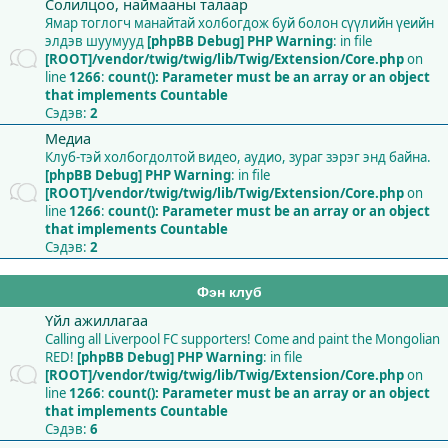
Солилцоо, наймааны талаар
Ямар тоглогч манайтай холбогдож буй болон сүүлийн үеийн
элдэв шуумууд
[phpBB Debug] PHP Warning
: in file
[ROOT]/vendor/twig/twig/lib/Twig/Extension/Core.php
on
line
1266
:
count(): Parameter must be an array or an object
that implements Countable
Сэдэв:
2
Медиа
Клуб-тэй холбогдолтой видео, аудио, зураг зэрэг энд байна.
[phpBB Debug] PHP Warning
: in file
[ROOT]/vendor/twig/twig/lib/Twig/Extension/Core.php
on
line
1266
:
count(): Parameter must be an array or an object
that implements Countable
Сэдэв:
2
Фэн клуб
Үйл ажиллагаа
Calling all Liverpool FC supporters! Come and paint the Mongolian
RED!
[phpBB Debug] PHP Warning
: in file
[ROOT]/vendor/twig/twig/lib/Twig/Extension/Core.php
on
line
1266
:
count(): Parameter must be an array or an object
that implements Countable
Сэдэв:
6