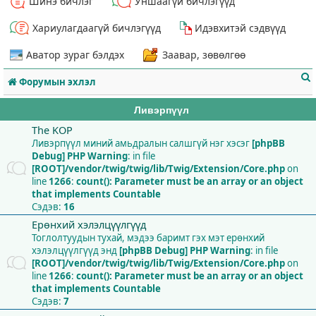
Шинэ бичлэг
Уншаагүй бичлэгүүд
Хариулагдаагүй бичлэгүүд
Идэвхитэй сэдвүүд
Аватор зураг бэлдэх
Заавар, зөвөлгөө
Форумын эхлэл
Ливэрпүүл
The KOP
Ливэрпүүл миний амьдралын салшгүй нэг хэсэг
[phpBB
Debug] PHP Warning
: in file
т
[ROOT]/vendor/twig/twig/lib/Twig/Extension/Core.php
on
line
1266
:
count(): Parameter must be an array or an object
that implements Countable
Сэдэв:
16
Ерөнхий хэлэлцүүлгүүд
Тоглолтуудын тухай, мэдээ баримт гэх мэт ерөнхий
хэлэлцүүлгүүд энд
[phpBB Debug] PHP Warning
: in file
[ROOT]/vendor/twig/twig/lib/Twig/Extension/Core.php
on
line
1266
:
count(): Parameter must be an array or an object
that implements Countable
Сэдэв:
7