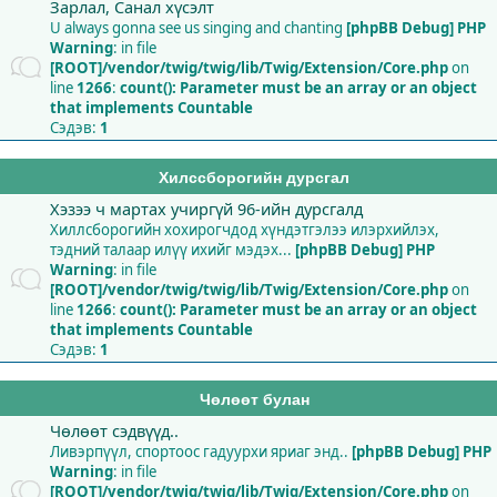
Зарлал, Санал хүсэлт
U always gonna see us singing and chanting
[phpBB Debug] PHP
Warning
: in file
[ROOT]/vendor/twig/twig/lib/Twig/Extension/Core.php
on
line
1266
:
count(): Parameter must be an array or an object
that implements Countable
Сэдэв:
1
Хилссборогийн дурсгал
Хэзээ ч мартах учиргүй 96-ийн дурсгалд
Хиллсборогийн хохирогчдод хүндэтгэлээ илэрхийлэх,
тэдний талаар илүү ихийг мэдэх...
[phpBB Debug] PHP
Warning
: in file
[ROOT]/vendor/twig/twig/lib/Twig/Extension/Core.php
on
line
1266
:
count(): Parameter must be an array or an object
that implements Countable
Сэдэв:
1
Чөлөөт булан
Чөлөөт сэдвүүд..
Ливэрпүүл, спортоос гадуурхи яриаг энд..
[phpBB Debug] PHP
Warning
: in file
[ROOT]/vendor/twig/twig/lib/Twig/Extension/Core.php
on