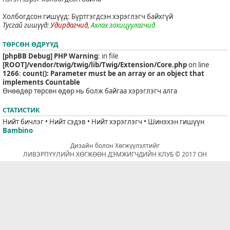
Холбогдсон гишүүд: Бүртгэгдсэн хэрэглэгч байхгүй
Тусгай гишүүд:
Удирдагчид
,
Ахлах зохицуулагчид
ТӨРСӨН ӨДРҮҮД
[phpBB Debug] PHP Warning
: in file
[ROOT]/vendor/twig/twig/lib/Twig/Extension/Core.php
on line
1266
:
count(): Parameter must be an array or an object that
implements Countable
Өнөөдөр төрсөн өдөр нь болж байгаа хэрэглэгч алга
СТАТИСТИК
Нийт бичлэг • Нийт сэдэв • Нийт хэрэглэгч • Шинэхэн гишүүн
Bambino
Дизайн болон Хөгжүүлэлтийг
ЛИВЭРПҮҮЛИЙН ХӨГЖӨӨН ДЭМЖИГЧДИЙН КЛУБ © 2017 ОН