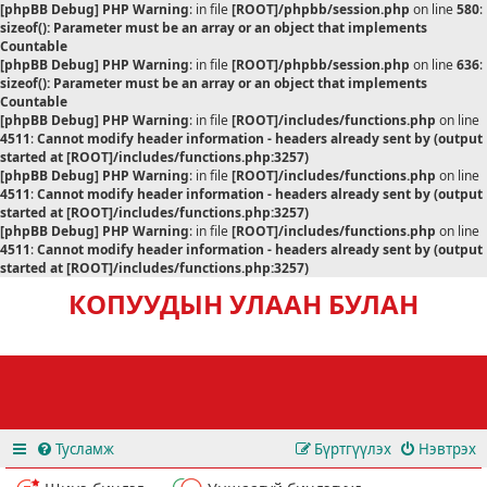
[phpBB Debug] PHP Warning
: in file
[ROOT]/phpbb/session.php
on line
580
:
sizeof(): Parameter must be an array or an object that implements
Countable
[phpBB Debug] PHP Warning
: in file
[ROOT]/phpbb/session.php
on line
636
:
sizeof(): Parameter must be an array or an object that implements
Countable
[phpBB Debug] PHP Warning
: in file
[ROOT]/includes/functions.php
on line
4511
:
Cannot modify header information - headers already sent by (output
started at [ROOT]/includes/functions.php:3257)
[phpBB Debug] PHP Warning
: in file
[ROOT]/includes/functions.php
on line
4511
:
Cannot modify header information - headers already sent by (output
started at [ROOT]/includes/functions.php:3257)
[phpBB Debug] PHP Warning
: in file
[ROOT]/includes/functions.php
on line
4511
:
Cannot modify header information - headers already sent by (output
started at [ROOT]/includes/functions.php:3257)
КОПУУДЫН УЛААН БУЛАН
Тусламж
Бүртгүүлэх
Нэвтрэх