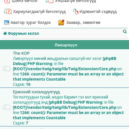
Шинэ бичлэг
Уншаагүй бичлэгүүд
Хариулагдаагүй бичлэгүүд
Идэвхитэй сэдвүүд
Аватор зураг бэлдэх
Заавар, зөвөлгөө
Форумын эхлэл
Ливэрпүүл
The KOP
Ливэрпүүл миний амьдралын салшгүй нэг хэсэг
[phpBB
Debug] PHP Warning
: in file
т
[ROOT]/vendor/twig/twig/lib/Twig/Extension/Core.php
on
line
1266
:
count(): Parameter must be an array or an object
that implements Countable
Сэдэв:
16
Ерөнхий хэлэлцүүлгүүд
Тоглолтуудын тухай, мэдээ баримт гэх мэт ерөнхий
хэлэлцүүлгүүд энд
[phpBB Debug] PHP Warning
: in file
[ROOT]/vendor/twig/twig/lib/Twig/Extension/Core.php
on
line
1266
:
count(): Parameter must be an array or an object
that implements Countable
Сэдэв:
7