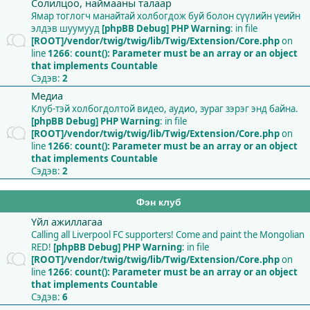
Солилцоо, наймааны талаар
Ямар тоглогч манайтай холбогдож буй болон сүүлийн үеийн
элдэв шуумууд
[phpBB Debug] PHP Warning
: in file
[ROOT]/vendor/twig/twig/lib/Twig/Extension/Core.php
on
line
1266
:
count(): Parameter must be an array or an object
that implements Countable
Сэдэв:
2
Медиа
Клуб-тэй холбогдолтой видео, аудио, зураг зэрэг энд байна.
[phpBB Debug] PHP Warning
: in file
[ROOT]/vendor/twig/twig/lib/Twig/Extension/Core.php
on
line
1266
:
count(): Parameter must be an array or an object
that implements Countable
Сэдэв:
2
Фэн клуб
Үйл ажиллагаа
Calling all Liverpool FC supporters! Come and paint the Mongolian
RED!
[phpBB Debug] PHP Warning
: in file
[ROOT]/vendor/twig/twig/lib/Twig/Extension/Core.php
on
line
1266
:
count(): Parameter must be an array or an object
that implements Countable
Сэдэв:
6