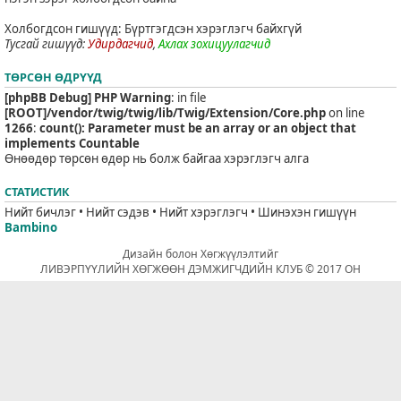
Холбогдсон гишүүд: Бүртгэгдсэн хэрэглэгч байхгүй
Тусгай гишүүд:
Удирдагчид
,
Ахлах зохицуулагчид
ТӨРСӨН ӨДРҮҮД
[phpBB Debug] PHP Warning
: in file
[ROOT]/vendor/twig/twig/lib/Twig/Extension/Core.php
on line
1266
:
count(): Parameter must be an array or an object that
implements Countable
Өнөөдөр төрсөн өдөр нь болж байгаа хэрэглэгч алга
СТАТИСТИК
Нийт бичлэг • Нийт сэдэв • Нийт хэрэглэгч • Шинэхэн гишүүн
Bambino
Дизайн болон Хөгжүүлэлтийг
ЛИВЭРПҮҮЛИЙН ХӨГЖӨӨН ДЭМЖИГЧДИЙН КЛУБ © 2017 ОН