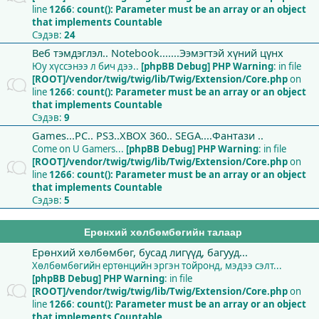
line
1266
:
count(): Parameter must be an array or an object
that implements Countable
Сэдэв:
24
Веб тэмдэглэл.. Notebook.......Ээмэгтэй хүний цүнх
Юу хүссэнээ л бич дээ..
[phpBB Debug] PHP Warning
: in file
[ROOT]/vendor/twig/twig/lib/Twig/Extension/Core.php
on
line
1266
:
count(): Parameter must be an array or an object
that implements Countable
Сэдэв:
9
Games...PC.. PS3..XBOX 360.. SEGA....Фантази ..
Come on U Gamers...
[phpBB Debug] PHP Warning
: in file
[ROOT]/vendor/twig/twig/lib/Twig/Extension/Core.php
on
line
1266
:
count(): Parameter must be an array or an object
that implements Countable
Сэдэв:
5
Ерөнхий хөлбөмбөгийн талаар
Ерөнхий хөлбөмбөг, бусад лигүүд, багууд...
Хөлбөмбөгийн ертөнцийн эргэн тойронд, мэдээ сэлт...
[phpBB Debug] PHP Warning
: in file
[ROOT]/vendor/twig/twig/lib/Twig/Extension/Core.php
on
line
1266
:
count(): Parameter must be an array or an object
that implements Countable