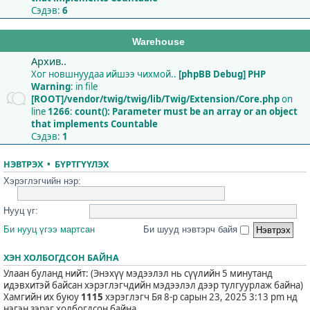
Сэдэв:
6
Warehouse
Архив..
Хог новшнуудаа ийшээ чихмой..
[phpBB Debug] PHP
Warning
: in file
[ROOT]/vendor/twig/twig/lib/Twig/Extension/Core.php
on
line
1266
:
count(): Parameter must be an array or an object
that implements Countable
Сэдэв:
1
НЭВТРЭХ
•
БҮРТГҮҮЛЭХ
Хэрэглэгчийн нэр:
Нууц үг:
Би нууц үгээ мартсан
Би шууд нэвтэрч байя
ХЭН ХОЛБОГДСОН БАЙНА
Улаан буланд нийт: (Энэхүү мэдээлэл нь сүүлийн 5 минутанд
идэвхитэй байсан хэрэглэгчдийн мэдээлэл дээр тулгуурлаж байна)
Хамгийн их буюу
1115
хэрэглэгч Бя 8-р сарын 23, 2025 3:13 pm нд
нэгэн зэрэг холбогдсон байна