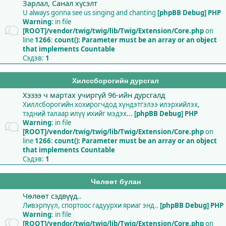
Зарлал, Санал хүсэлт
U always gonna see us singing and chanting
[phpBB Debug] PHP
Warning
: in file
[ROOT]/vendor/twig/twig/lib/Twig/Extension/Core.php
on
line
1266
:
count(): Parameter must be an array or an object
that implements Countable
Сэдэв:
1
Хилссборогийн дурсгал
Хэзээ ч мартах учиргүй 96-ийн дурсгалд
Хиллсборогийн хохирогчдод хүндэтгэлээ илэрхийлэх,
тэдний талаар илүү ихийг мэдэх...
[phpBB Debug] PHP
Warning
: in file
[ROOT]/vendor/twig/twig/lib/Twig/Extension/Core.php
on
line
1266
:
count(): Parameter must be an array or an object
that implements Countable
Сэдэв:
1
Чөлөөт булан
Чөлөөт сэдвүүд..
Ливэрпүүл, спортоос гадуурхи яриаг энд..
[phpBB Debug] PHP
Warning
: in file
[ROOT]/vendor/twig/twig/lib/Twig/Extension/Core.php
on