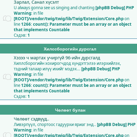
Зарлал, Санал хүсэлт
U always gonna see us singing and chanting
[phpBB Debug] PHP
Warning
: in file
[ROOT]/vendor/twig/twig/lib/Twig/Extension/Core.php
on
line
1266
:
count(): Parameter must be an array or an object
that implements Countable
Сэдэв:
1
Хилссборогийн дурсгал
Хэзээ ч мартах учиргүй 96-ийн дурсгалд
Хиллсборогийн хохирогчдод хүндэтгэлээ илэрхийлэх,
тэдний талаар илүү ихийг мэдэх...
[phpBB Debug] PHP
Warning
: in file
[ROOT]/vendor/twig/twig/lib/Twig/Extension/Core.php
on
line
1266
:
count(): Parameter must be an array or an object
that implements Countable
Сэдэв:
1
Чөлөөт булан
Чөлөөт сэдвүүд..
Ливэрпүүл, спортоос гадуурхи яриаг энд..
[phpBB Debug] PHP
Warning
: in file
[ROOT]/vendor/twig/twig/lib/Twig/Extension/Core.php
on