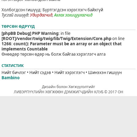
Холбогдсон гишүүд: Бүртгэгдсэн хэрэглэгч байхгүй
Тусгай гишүүд:
Удирдагчид
,
Ахлах зохицуулагчид
ТӨРСӨН ӨДРҮҮД
[phpBB Debug] PHP Warning
: in file
[ROOT]/vendor/twig/twig/lib/Twig/Extension/Core.php
on line
1266
:
count(): Parameter must be an array or an object that
implements Countable
Өнөөдөр төрсөн өдөр нь болж байгаа хэрэглэгч алга
СТАТИСТИК
Нийт бичлэг • Нийт сэдэв • Нийт хэрэглэгч • Шинэхэн гишүүн
Bambino
Дизайн болон Хөгжүүлэлтийг
ЛИВЭРПҮҮЛИЙН ХӨГЖӨӨН ДЭМЖИГЧДИЙН КЛУБ © 2017 ОН