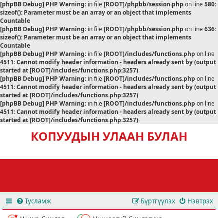
[phpBB Debug] PHP Warning
: in file
[ROOT]/phpbb/session.php
on line
580
:
sizeof(): Parameter must be an array or an object that implements
Countable
[phpBB Debug] PHP Warning
: in file
[ROOT]/phpbb/session.php
on line
636
:
sizeof(): Parameter must be an array or an object that implements
Countable
[phpBB Debug] PHP Warning
: in file
[ROOT]/includes/functions.php
on line
4511
:
Cannot modify header information - headers already sent by (output
started at [ROOT]/includes/functions.php:3257)
[phpBB Debug] PHP Warning
: in file
[ROOT]/includes/functions.php
on line
4511
:
Cannot modify header information - headers already sent by (output
started at [ROOT]/includes/functions.php:3257)
[phpBB Debug] PHP Warning
: in file
[ROOT]/includes/functions.php
on line
4511
:
Cannot modify header information - headers already sent by (output
started at [ROOT]/includes/functions.php:3257)
КОПУУДЫН УЛААН БУЛАН
Тусламж
Бүртгүүлэх
Нэвтрэх