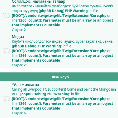
Солилцоо, наймааны талаар
Ямар тоглогч манайтай холбогдож буй болон сүүлийн үеийн
элдэв шуумууд
[phpBB Debug] PHP Warning
: in file
[ROOT]/vendor/twig/twig/lib/Twig/Extension/Core.php
on
line
1266
:
count(): Parameter must be an array or an object
that implements Countable
Сэдэв:
2
Медиа
Клуб-тэй холбогдолтой видео, аудио, зураг зэрэг энд байна.
[phpBB Debug] PHP Warning
: in file
[ROOT]/vendor/twig/twig/lib/Twig/Extension/Core.php
on
line
1266
:
count(): Parameter must be an array or an object
that implements Countable
Сэдэв:
2
Фэн клуб
Үйл ажиллагаа
Calling all Liverpool FC supporters! Come and paint the Mongolian
RED!
[phpBB Debug] PHP Warning
: in file
[ROOT]/vendor/twig/twig/lib/Twig/Extension/Core.php
on
line
1266
:
count(): Parameter must be an array or an object
that implements Countable
Сэдэв:
6