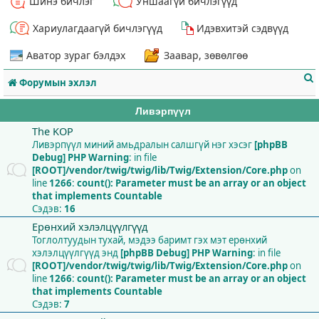
Шинэ бичлэг
Уншаагүй бичлэгүүд
Хариулагдаагүй бичлэгүүд
Идэвхитэй сэдвүүд
Аватор зураг бэлдэх
Заавар, зөвөлгөө
Форумын эхлэл
Ливэрпүүл
The KOP
Ливэрпүүл миний амьдралын салшгүй нэг хэсэг
[phpBB
Debug] PHP Warning
: in file
т
[ROOT]/vendor/twig/twig/lib/Twig/Extension/Core.php
on
line
1266
:
count(): Parameter must be an array or an object
that implements Countable
Сэдэв:
16
Ерөнхий хэлэлцүүлгүүд
Тоглолтуудын тухай, мэдээ баримт гэх мэт ерөнхий
хэлэлцүүлгүүд энд
[phpBB Debug] PHP Warning
: in file
[ROOT]/vendor/twig/twig/lib/Twig/Extension/Core.php
on
line
1266
:
count(): Parameter must be an array or an object
that implements Countable
Сэдэв:
7