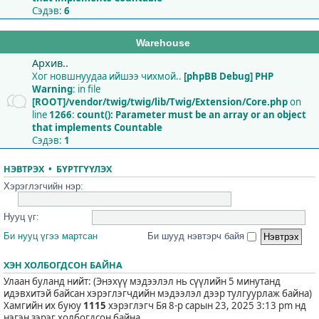
Сэдэв:
6
Warehouse
Архив..
Хог новшнуудаа ийшээ чихмой..
[phpBB Debug] PHP
Warning
: in file
[ROOT]/vendor/twig/twig/lib/Twig/Extension/Core.php
on
line
1266
:
count(): Parameter must be an array or an object
that implements Countable
Сэдэв:
1
НЭВТРЭХ
•
БҮРТГҮҮЛЭХ
Хэрэглэгчийн нэр:
Нууц үг:
Би нууц үгээ мартсан
Би шууд нэвтэрч байя
ХЭН ХОЛБОГДСОН БАЙНА
Улаан буланд нийт: (Энэхүү мэдээлэл нь сүүлийн 5 минутанд
идэвхитэй байсан хэрэглэгчдийн мэдээлэл дээр тулгуурлаж байна)
Хамгийн их буюу
1115
хэрэглэгч Бя 8-р сарын 23, 2025 3:13 pm нд
нэгэн зэрэг холбогдсон байна