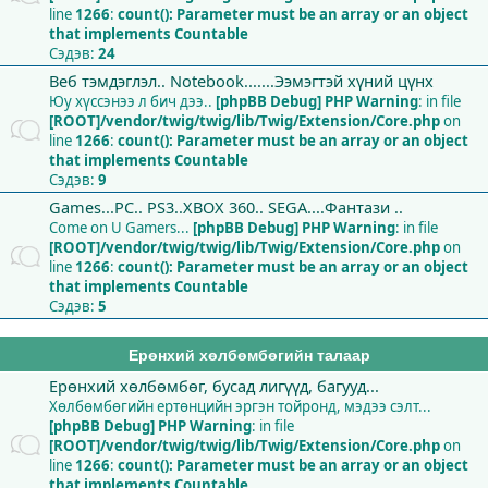
line
1266
:
count(): Parameter must be an array or an object
that implements Countable
Сэдэв:
24
Веб тэмдэглэл.. Notebook.......Ээмэгтэй хүний цүнх
Юу хүссэнээ л бич дээ..
[phpBB Debug] PHP Warning
: in file
[ROOT]/vendor/twig/twig/lib/Twig/Extension/Core.php
on
line
1266
:
count(): Parameter must be an array or an object
that implements Countable
Сэдэв:
9
Games...PC.. PS3..XBOX 360.. SEGA....Фантази ..
Come on U Gamers...
[phpBB Debug] PHP Warning
: in file
[ROOT]/vendor/twig/twig/lib/Twig/Extension/Core.php
on
line
1266
:
count(): Parameter must be an array or an object
that implements Countable
Сэдэв:
5
Ерөнхий хөлбөмбөгийн талаар
Ерөнхий хөлбөмбөг, бусад лигүүд, багууд...
Хөлбөмбөгийн ертөнцийн эргэн тойронд, мэдээ сэлт...
[phpBB Debug] PHP Warning
: in file
[ROOT]/vendor/twig/twig/lib/Twig/Extension/Core.php
on
line
1266
:
count(): Parameter must be an array or an object
that implements Countable