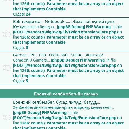
line
1266
:
count(): Parameter must be an array or an object
that implements Countable
Сэдэв:
24
Веб тэмдэглэл.. Notebook.......Ээмэгтэй хүний цүнх
Юу хүссэнээ л бич дээ..
[phpBB Debug] PHP Warning
: in file
[ROOT]/vendor/twig/twig/lib/Twig/Extension/Core.php
on
line
1266
:
count(): Parameter must be an array or an object
that implements Countable
Сэдэв:
9
Games...PC.. PS3..XBOX 360.. SEGA....Фантази ..
Come on U Gamers...
[phpBB Debug] PHP Warning
: in file
[ROOT]/vendor/twig/twig/lib/Twig/Extension/Core.php
on
line
1266
:
count(): Parameter must be an array or an object
that implements Countable
Сэдэв:
5
Ерөнхий хөлбөмбөгийн талаар
Ерөнхий хөлбөмбөг, бусад лигүүд, багууд...
Хөлбөмбөгийн ертөнцийн эргэн тойронд, мэдээ сэлт...
[phpBB Debug] PHP Warning
: in file
[ROOT]/vendor/twig/twig/lib/Twig/Extension/Core.php
on
line
1266
:
count(): Parameter must be an array or an object
that implements Countable