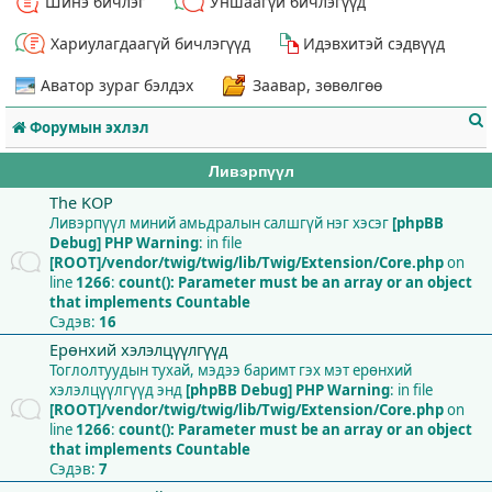
Шинэ бичлэг
Уншаагүй бичлэгүүд
Хариулагдаагүй бичлэгүүд
Идэвхитэй сэдвүүд
Аватор зураг бэлдэх
Заавар, зөвөлгөө
Форумын эхлэл
Ливэрпүүл
The KOP
Ливэрпүүл миний амьдралын салшгүй нэг хэсэг
[phpBB
Debug] PHP Warning
: in file
т
[ROOT]/vendor/twig/twig/lib/Twig/Extension/Core.php
on
line
1266
:
count(): Parameter must be an array or an object
that implements Countable
Сэдэв:
16
Ерөнхий хэлэлцүүлгүүд
Тоглолтуудын тухай, мэдээ баримт гэх мэт ерөнхий
хэлэлцүүлгүүд энд
[phpBB Debug] PHP Warning
: in file
[ROOT]/vendor/twig/twig/lib/Twig/Extension/Core.php
on
line
1266
:
count(): Parameter must be an array or an object
that implements Countable
Сэдэв:
7