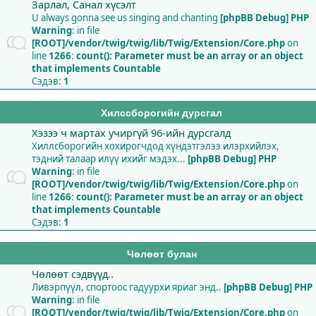
Зарлал, Санал хүсэлт
U always gonna see us singing and chanting
[phpBB Debug] PHP
Warning
: in file
[ROOT]/vendor/twig/twig/lib/Twig/Extension/Core.php
on
line
1266
:
count(): Parameter must be an array or an object
that implements Countable
Сэдэв:
1
Хилссборогийн дурсгал
Хэзээ ч мартах учиргүй 96-ийн дурсгалд
Хиллсборогийн хохирогчдод хүндэтгэлээ илэрхийлэх,
тэдний талаар илүү ихийг мэдэх...
[phpBB Debug] PHP
Warning
: in file
[ROOT]/vendor/twig/twig/lib/Twig/Extension/Core.php
on
line
1266
:
count(): Parameter must be an array or an object
that implements Countable
Сэдэв:
1
Чөлөөт булан
Чөлөөт сэдвүүд..
Ливэрпүүл, спортоос гадуурхи яриаг энд..
[phpBB Debug] PHP
Warning
: in file
[ROOT]/vendor/twig/twig/lib/Twig/Extension/Core.php
on