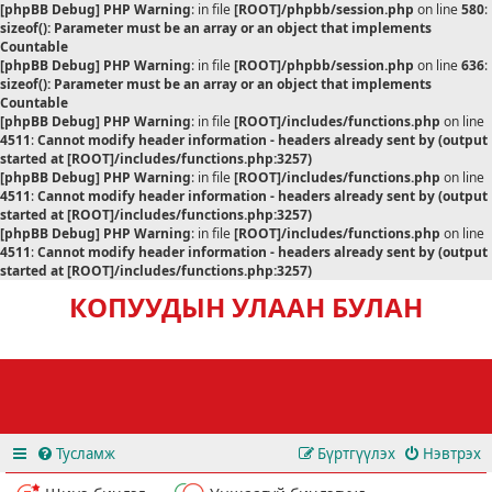
[phpBB Debug] PHP Warning
: in file
[ROOT]/phpbb/session.php
on line
580
:
sizeof(): Parameter must be an array or an object that implements
Countable
[phpBB Debug] PHP Warning
: in file
[ROOT]/phpbb/session.php
on line
636
:
sizeof(): Parameter must be an array or an object that implements
Countable
[phpBB Debug] PHP Warning
: in file
[ROOT]/includes/functions.php
on line
4511
:
Cannot modify header information - headers already sent by (output
started at [ROOT]/includes/functions.php:3257)
[phpBB Debug] PHP Warning
: in file
[ROOT]/includes/functions.php
on line
4511
:
Cannot modify header information - headers already sent by (output
started at [ROOT]/includes/functions.php:3257)
[phpBB Debug] PHP Warning
: in file
[ROOT]/includes/functions.php
on line
4511
:
Cannot modify header information - headers already sent by (output
started at [ROOT]/includes/functions.php:3257)
КОПУУДЫН УЛААН БУЛАН
Тусламж
Бүртгүүлэх
Нэвтрэх