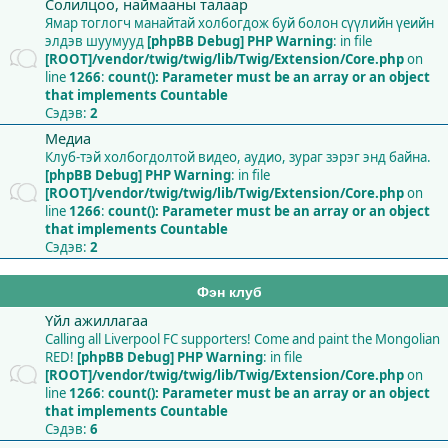
Солилцоо, наймааны талаар
Ямар тоглогч манайтай холбогдож буй болон сүүлийн үеийн
элдэв шуумууд
[phpBB Debug] PHP Warning
: in file
[ROOT]/vendor/twig/twig/lib/Twig/Extension/Core.php
on
line
1266
:
count(): Parameter must be an array or an object
that implements Countable
Сэдэв:
2
Медиа
Клуб-тэй холбогдолтой видео, аудио, зураг зэрэг энд байна.
[phpBB Debug] PHP Warning
: in file
[ROOT]/vendor/twig/twig/lib/Twig/Extension/Core.php
on
line
1266
:
count(): Parameter must be an array or an object
that implements Countable
Сэдэв:
2
Фэн клуб
Үйл ажиллагаа
Calling all Liverpool FC supporters! Come and paint the Mongolian
RED!
[phpBB Debug] PHP Warning
: in file
[ROOT]/vendor/twig/twig/lib/Twig/Extension/Core.php
on
line
1266
:
count(): Parameter must be an array or an object
that implements Countable
Сэдэв:
6