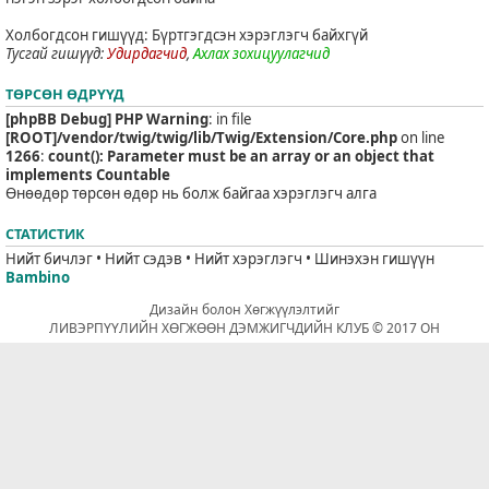
Холбогдсон гишүүд: Бүртгэгдсэн хэрэглэгч байхгүй
Тусгай гишүүд:
Удирдагчид
,
Ахлах зохицуулагчид
ТӨРСӨН ӨДРҮҮД
[phpBB Debug] PHP Warning
: in file
[ROOT]/vendor/twig/twig/lib/Twig/Extension/Core.php
on line
1266
:
count(): Parameter must be an array or an object that
implements Countable
Өнөөдөр төрсөн өдөр нь болж байгаа хэрэглэгч алга
СТАТИСТИК
Нийт бичлэг • Нийт сэдэв • Нийт хэрэглэгч • Шинэхэн гишүүн
Bambino
Дизайн болон Хөгжүүлэлтийг
ЛИВЭРПҮҮЛИЙН ХӨГЖӨӨН ДЭМЖИГЧДИЙН КЛУБ © 2017 ОН