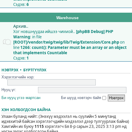
Сэдэв:
6
Warehouse
Архив..
Хог новшнуудаа ийшээ чихмой..
[phpBB Debug] PHP
Warning
: in file
[ROOT]/vendor/twig/twig/lib/Twig/Extension/Core.php
on
line
1266
:
count(): Parameter must be an array or an object
that implements Countable
Сэдэв:
1
НЭВТРЭХ
•
БҮРТГҮҮЛЭХ
Хэрэглэгчийн нэр:
Нууц үг:
Би нууц үгээ мартсан
Би шууд нэвтэрч байя
ХЭН ХОЛБОГДСОН БАЙНА
Улаан буланд нийт: (Энэхүү мэдээлэл нь сүүлийн 5 минутанд
идэвхитэй байсан хэрэглэгчдийн мэдээлэл дээр тулгуурлаж байна)
Хамгийн их буюу
1115
хэрэглэгч Бя 8-р сарын 23, 2025 3:13 pm нд
нэгэн зэрэг холбогдсон байна