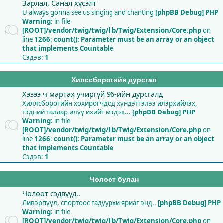
Зарлал, Санал хүсэлт
U always gonna see us singing and chanting
[phpBB Debug] PHP
Warning
: in file
[ROOT]/vendor/twig/twig/lib/Twig/Extension/Core.php
on
line
1266
:
count(): Parameter must be an array or an object
that implements Countable
Сэдэв:
1
Хилссборогийн дурсгал
Хэзээ ч мартах учиргүй 96-ийн дурсгалд
Хиллсборогийн хохирогчдод хүндэтгэлээ илэрхийлэх,
тэдний талаар илүү ихийг мэдэх...
[phpBB Debug] PHP
Warning
: in file
[ROOT]/vendor/twig/twig/lib/Twig/Extension/Core.php
on
line
1266
:
count(): Parameter must be an array or an object
that implements Countable
Сэдэв:
1
Чөлөөт булан
Чөлөөт сэдвүүд..
Ливэрпүүл, спортоос гадуурхи яриаг энд..
[phpBB Debug] PHP
Warning
: in file
[ROOT]/vendor/twig/twig/lib/Twig/Extension/Core.php
on