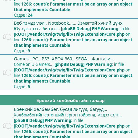
line
1266
:
count(): Parameter must be an array or an object
that implements Countable
Сэдэв:
24
Веб тэмдэглэл.. Notebook.......Ээмэгтэй хүний цүнх
Юу хүссэнээ л бич дээ..
[phpBB Debug] PHP Warning
: in file
[ROOT]/vendor/twig/twig/lib/Twig/Extension/Core.php
on
line
1266
:
count(): Parameter must be an array or an object
that implements Countable
Сэдэв:
9
Games...PC.. PS3..XBOX 360.. SEGA....Фантази ..
Come on U Gamers...
[phpBB Debug] PHP Warning
: in file
[ROOT]/vendor/twig/twig/lib/Twig/Extension/Core.php
on
line
1266
:
count(): Parameter must be an array or an object
that implements Countable
Сэдэв:
5
Ерөнхий хөлбөмбөгийн талаар
Ерөнхий хөлбөмбөг, бусад лигүүд, багууд...
Хөлбөмбөгийн ертөнцийн эргэн тойронд, мэдээ сэлт...
[phpBB Debug] PHP Warning
: in file
[ROOT]/vendor/twig/twig/lib/Twig/Extension/Core.php
on
line
1266
:
count(): Parameter must be an array or an object
that implements Countable