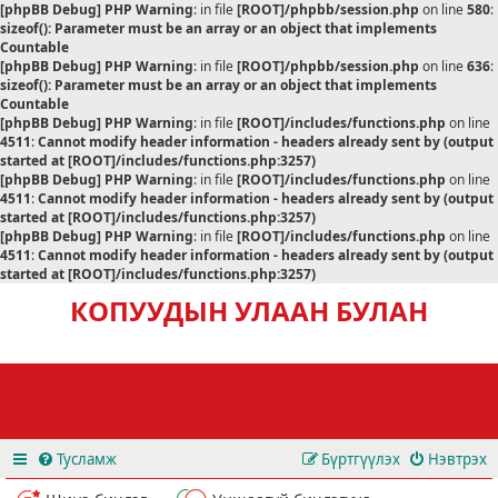
[phpBB Debug] PHP Warning
: in file
[ROOT]/phpbb/session.php
on line
580
:
sizeof(): Parameter must be an array or an object that implements
Countable
[phpBB Debug] PHP Warning
: in file
[ROOT]/phpbb/session.php
on line
636
:
sizeof(): Parameter must be an array or an object that implements
Countable
[phpBB Debug] PHP Warning
: in file
[ROOT]/includes/functions.php
on line
4511
:
Cannot modify header information - headers already sent by (output
started at [ROOT]/includes/functions.php:3257)
[phpBB Debug] PHP Warning
: in file
[ROOT]/includes/functions.php
on line
4511
:
Cannot modify header information - headers already sent by (output
started at [ROOT]/includes/functions.php:3257)
[phpBB Debug] PHP Warning
: in file
[ROOT]/includes/functions.php
on line
4511
:
Cannot modify header information - headers already sent by (output
started at [ROOT]/includes/functions.php:3257)
КОПУУДЫН УЛААН БУЛАН
Тусламж
Бүртгүүлэх
Нэвтрэх