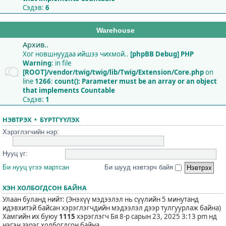
Сэдэв:
6
Warehouse
Архив..
Хог новшнуудаа ийшээ чихмой..
[phpBB Debug] PHP
Warning
: in file
[ROOT]/vendor/twig/twig/lib/Twig/Extension/Core.php
on
line
1266
:
count(): Parameter must be an array or an object
that implements Countable
Сэдэв:
1
НЭВТРЭХ
•
БҮРТГҮҮЛЭХ
Хэрэглэгчийн нэр:
Нууц үг:
Би нууц үгээ мартсан
Би шууд нэвтэрч байя
ХЭН ХОЛБОГДСОН БАЙНА
Улаан буланд нийт: (Энэхүү мэдээлэл нь сүүлийн 5 минутанд
идэвхитэй байсан хэрэглэгчдийн мэдээлэл дээр тулгуурлаж байна)
Хамгийн их буюу
1115
хэрэглэгч Бя 8-р сарын 23, 2025 3:13 pm нд
нэгэн зэрэг холбогдсон байна