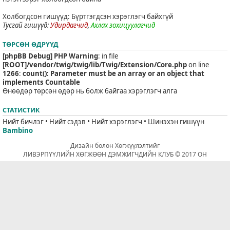
Холбогдсон гишүүд: Бүртгэгдсэн хэрэглэгч байхгүй
Тусгай гишүүд:
Удирдагчид
,
Ахлах зохицуулагчид
ТӨРСӨН ӨДРҮҮД
[phpBB Debug] PHP Warning
: in file
[ROOT]/vendor/twig/twig/lib/Twig/Extension/Core.php
on line
1266
:
count(): Parameter must be an array or an object that
implements Countable
Өнөөдөр төрсөн өдөр нь болж байгаа хэрэглэгч алга
СТАТИСТИК
Нийт бичлэг • Нийт сэдэв • Нийт хэрэглэгч • Шинэхэн гишүүн
Bambino
Дизайн болон Хөгжүүлэлтийг
ЛИВЭРПҮҮЛИЙН ХӨГЖӨӨН ДЭМЖИГЧДИЙН КЛУБ © 2017 ОН