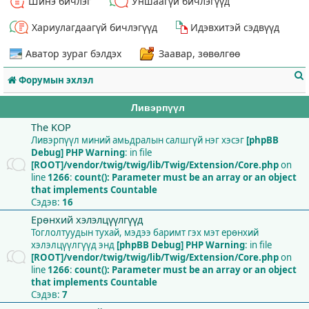
Шинэ бичлэг
Уншаагүй бичлэгүүд
Хариулагдаагүй бичлэгүүд
Идэвхитэй сэдвүүд
Аватор зураг бэлдэх
Заавар, зөвөлгөө
Форумын эхлэл
Ливэрпүүл
The KOP
Ливэрпүүл миний амьдралын салшгүй нэг хэсэг
[phpBB
Debug] PHP Warning
: in file
т
[ROOT]/vendor/twig/twig/lib/Twig/Extension/Core.php
on
line
1266
:
count(): Parameter must be an array or an object
that implements Countable
Сэдэв:
16
Ерөнхий хэлэлцүүлгүүд
Тоглолтуудын тухай, мэдээ баримт гэх мэт ерөнхий
хэлэлцүүлгүүд энд
[phpBB Debug] PHP Warning
: in file
[ROOT]/vendor/twig/twig/lib/Twig/Extension/Core.php
on
line
1266
:
count(): Parameter must be an array or an object
that implements Countable
Сэдэв:
7