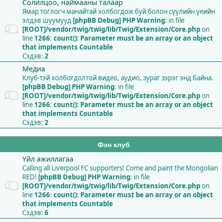
Солилцоо, наймааны талаар
Ямар тоглогч манайтай холбогдож буй болон сүүлийн үеийн
элдэв шуумууд
[phpBB Debug] PHP Warning
: in file
[ROOT]/vendor/twig/twig/lib/Twig/Extension/Core.php
on
line
1266
:
count(): Parameter must be an array or an object
that implements Countable
Сэдэв:
2
Медиа
Клуб-тэй холбогдолтой видео, аудио, зураг зэрэг энд байна.
[phpBB Debug] PHP Warning
: in file
[ROOT]/vendor/twig/twig/lib/Twig/Extension/Core.php
on
line
1266
:
count(): Parameter must be an array or an object
that implements Countable
Сэдэв:
2
Фэн клуб
Үйл ажиллагаа
Calling all Liverpool FC supporters! Come and paint the Mongolian
RED!
[phpBB Debug] PHP Warning
: in file
[ROOT]/vendor/twig/twig/lib/Twig/Extension/Core.php
on
line
1266
:
count(): Parameter must be an array or an object
that implements Countable
Сэдэв:
6