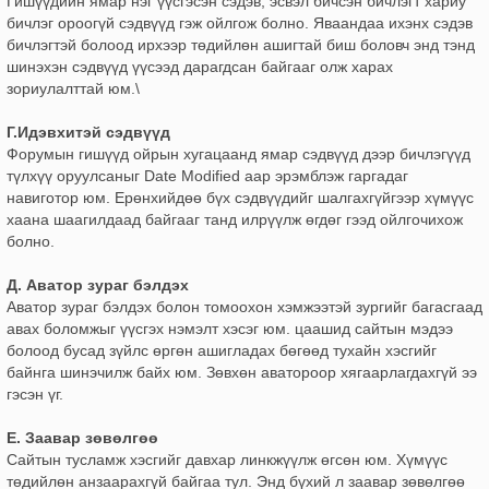
Гишүүдийн ямар нэг үүсгэсэн сэдэв, эсвэл бичсэн бичлэгт хариу
бичлэг ороогүй сэдвүүд гэж ойлгож болно. Яваандаа ихэнх сэдэв
бичлэгтэй болоод ирхээр төдийлөн ашигтай биш боловч энд тэнд
шинэхэн сэдвүүд үүсээд дарагдсан байгааг олж харах
зориулалттай юм.\
Г.Идэвхитэй сэдвүүд
Форумын гишүүд ойрын хугацаанд ямар сэдвүүд дээр бичлэгүүд
түлхүү оруулсаныг Date Modified аар эрэмблэж гаргадаг
навиготор юм. Ерөнхийдөө бүх сэдвүүдийг шалгахгүйгээр хүмүүс
хаана шаагилдаад байгааг танд илрүүлж өгдөг гээд ойлгочихож
болно.
Д. Аватор зураг бэлдэх
Аватор зураг бэлдэх болон томоохон хэмжээтэй зургийг багасгаад
авах боломжыг үүсгэх нэмэлт хэсэг юм. цаашид сайтын мэдээ
болоод бусад зүйлс өргөн ашигладах бөгөөд тухайн хэсгийг
байнга шинэчилж байх юм. Зөвхөн аватороор хягаарлагдахгүй ээ
гэсэн үг.
Е. Заавар зөвөлгөө
Сайтын тусламж хэсгийг давхар линкжүүлж өгсөн юм. Хүмүүс
төдийлөн анзаарахгүй байгаа тул. Энд бүхий л заавар зөвөлгөө