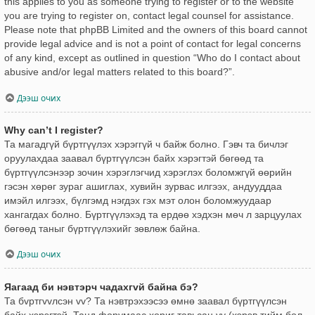
this applies to you as someone trying to register or to the website
you are trying to register on, contact legal counsel for assistance.
Please note that phpBB Limited and the owners of this board cannot
provide legal advice and is not a point of contact for legal concerns
of any kind, except as outlined in question “Who do I contact about
abusive and/or legal matters related to this board?”.
Дээш очих
Why can’t I register?
Та магадгүй бүртгүүлэх хэрэггүй ч байж болно. Гэвч та бичлэг
оруулахдаа заавал бүртгүүлсэн байх хэрэгтэй бөгөөд та
бүртгүүлсэнээр зочин хэрэглэгчид хэрэглэх боломжгүй өөрийн
гэсэн хөрөг зураг ашиглах, хувийн зурвас илгээх, андууддаа
имэйл илгээх, бүлгэмд нэгдэх гэх мэт олон боломжуудаар
хангагдах болно. Бүртгүүлэхэд та ердөө хэдхэн мөч л зарцуулах
бөгөөд таныг бүртгүүлэхийг зөвлөж байна.
Дээш очих
Яагаад би нэвтэрч чадахгvй байна бэ?
Та бvртгvvлсэн vv? Та нэвтрэхээсээ өмнө заавал бүртгүүлсэн
байх хэрэгтэй. Танд форумаас хориг тавьсан уу (хэрэв тийм бол