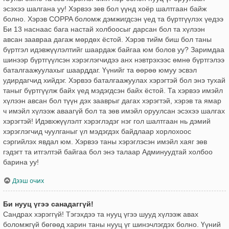
эсэхээ шалгана уу! Хэрвээ зөв бол үүнд хоёр шалтгаан байж
болно. Хэрэв COPPA боломж дэмжигдсэн үед та бүртгүүлэх үедээ
Би 13 наснаас бага настай холбоосыг дарсан бол та хүлээн
авсан заавраа дагаж мөрдөх ёстой. Хэрэв тийм биш бол таны
бүртгэл идэвжүүлэлтийг шаардаж байгаа юм болов уу? Заримдаа
шинээр бүртгүүлсэн хэрэглэгчидээ анх нэвтрэхээс өмнө бүртгэлээ
баталгаажуулахыг шаарддаг. Үүнийг та өөрөө юмуу эсвэл
удирдагчид хийдэг. Хэрвээ баталгаажуулах хэрэгтэй бол энэ тухай
таныг бүртгүүлж байх үед мэдэгдсэн байх ёстой. Та хэрвээ имэйл
хүлээн авсан бол түүн дэх зааврыг дагах хэрэгтэй, хэрэв та ямар
ч имэйл хүлээж аваагүй бол та зөв имэйл оруулсан эсэхээ шалгах
хэрэгтэй! Идэвхжүүлэлт хэрэглэдэг нэг гол шалтгаан нь дэмий
хэрэглэгчид чуулганыг үл мэдэгдэх байдлаар хорлохоос
сэргийлэх явдал юм. Хэрвээ таны хэрэглэсэн имэйл хаяг зөв
гэдэгт та итгэлтэй байгаа бол энэ талаар Админуудтай холбоо
барина уу!
Дээш очих
Би нууц үгээ санадаггүй!
Сандрах хэрэггүй! Тэгэхдээ та нууц үгээ шууд хүлээж авах
боломжгүй бөгөөд харин таны нууц үг шинэчлэгдэх болно. Үүний