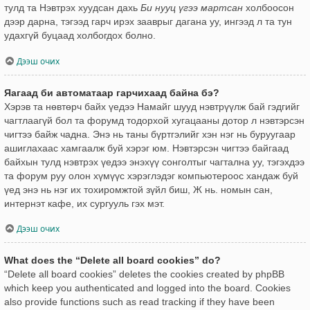
тулд та Нэвтрэх хуудсан дахь
Би нууц үгээ мартсан
холбоосон
дээр дарна, тэгээд гарч ирэх зааврыг дагана уу, ингээд л та тун
удахгүй буцаад холбогдох болно.
Дээш очих
Яагаад би автоматаар гарчихаад байна бэ?
Хэрэв та нөвтөрч байх үедээ Намайг шууд нэвтрүүлж бай гэдгийг
чагтлаагүй бол та форумд тодорхой хугацааны дотор л нэвтэрсэн
чигтээ байж чадна. Энэ нь таны бүртгэлийг хэн нэг нь буруугаар
ашиглахаас хамгаалж буй хэрэг юм. Нэвтэрсэн чигтээ байгаад
байхын тулд нэвтрэх үедээ энэхүү сонголтыг чагтална уу, тэгэхдээ
та форум руу олон хүмүүс хэрэглэдэг компьютероос хандаж буй
үед энэ нь нэг их тохиромжтой зүйл биш, Ж нь. номын сан,
интернэт кафе, их сургууль гэх мэт.
Дээш очих
What does the “Delete all board cookies” do?
“Delete all board cookies” deletes the cookies created by phpBB
which keep you authenticated and logged into the board. Cookies
also provide functions such as read tracking if they have been