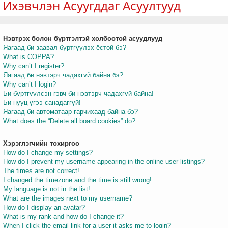
Ихэвчлэн Асуугддаг Асуултууд
Нэвтрэх болон бүртгэлтэй холбоотой асуудлууд
т
Яагаад би заавал бүртгүүлэх ёстой бэ?
What is COPPA?
Why can’t I register?
Яагаад би нэвтэрч чадахгvй байна бэ?
Why can’t I login?
Би бvртгvvлсэн гэвч би нэвтэрч чадахгvй байна!
Би нууц үгээ санадаггүй!
Яагаад би автоматаар гарчихаад байна бэ?
What does the “Delete all board cookies” do?
Хэрэглэгчийн тохиргоо
How do I change my settings?
How do I prevent my username appearing in the online user listings?
The times are not correct!
I changed the timezone and the time is still wrong!
My language is not in the list!
What are the images next to my username?
How do I display an avatar?
What is my rank and how do I change it?
When I click the email link for a user it asks me to login?