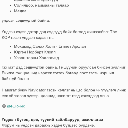
Солилцоо, наймааны талаар
Медиа
үндсэн сэдвүүдтэй байна.
Үндсэн сэдэв дотор дэд сэдвүүд байх бөгөөд жишээлбэл: The
KOP гэсэн үндсэн сэдэвт нь:
Мохамед Салах Хали - Египет Арслан
Юргэн Норберт Клопп
Улаан торны Хаалгачид
гэх мэт дэд сэдвүүдтэй байна. Гишүүний оруулсан бичсэн зүйлийг
Бичлэг гэж цаашид нэрлэж тогтох бөгөөд пост гэсэн нэршил
байхгүй болно.
Навигат буюу Navigator гэсэн хэллэг нь цэс болон чиглүүлэгч линк
гэж ойлговол зүгээр. цаашид навигат гээд хэлэгдээд явна.
Дээш очих
Үндсэн бүтэц, цэс, түүний тайлбарууд, ажиллагаа
Форум нь үндсэн дараахь хэдэн бүтцээс бүрдэнэ.