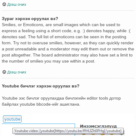
Дээш очих
Зураг хэрхэн оруулах вэ?
Smilies, or Emoticons, are small images which can be used to
express a feeling using a short code, e.g. :) denotes happy, while :(
denotes sad. The full list of emoticons can be seen in the posting
form. Try not to overuse smilies, however, as they can quickly render
a post unreadable and a moderator may edit them out or remove the
post altogether. The board administrator may also have set a limit to
the number of smilies you may use within a post.
Дээш очих
Youtube бичлэг хэрхэн оруулах вэ?
Youtube ээс бичлэг оруулахдаа бичлэгийн editor tools дотор
байрлах youtube bbcode-ийг ашиглана.