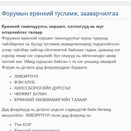
Форумын ерөнхий тусламж, зааварчилгаа
Ерөнхий танилцуулга, нэршил, хэллэгүүд нь юуг
илэрхийлэх талаар
Форумын ерөнхий нэршил танилцуулгыг юуны түрүүнд
тайлбарлах нь бусад тусламж зааварчилгаанд тодорхойлсон
үгээр тайлбар хийхэд ойлгомжтой байхаас гадна, цаашид нэг
нэрээр ямар нэг нэршлийг бүх гишүүд нь ойлгочихдог амар
талтай юм. Иймд нуршсан байсан ч та нэг уншаад аваарай.
Форум нь дотроо дэд форумуудаас бүрдэнэ.
ЛИВЭРПҮҮЛ
ФЭН КЛУБ
ХИЛССБОРОГИЙН ДУРСГАЛ
ЧӨЛӨӨТ БУЛАН
ЕРӨНХИЙ ХӨЛБӨМБӨГИЙН ТАЛААР
Дэд форумууд нь дотроо үндсэн сэдвүүдтэй байх бөгөөд
жишээлбэл: ЛИВЭРПҮҮЛ гэсэн дэд форумд нь:
The KOP
Ерөнхий хэлэлцүүлгүүд