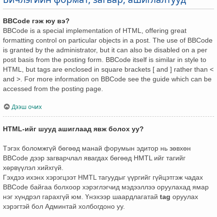
BBCode гэж юу вэ?
BBCode is a special implementation of HTML, offering great
formatting control on particular objects in a post. The use of BBCode
is granted by the administrator, but it can also be disabled on a per
post basis from the posting form. BBCode itself is similar in style to
HTML, but tags are enclosed in square brackets [ and ] rather than <
and >. For more information on BBCode see the guide which can be
accessed from the posting page.
Дээш очих
HTML-ийг шууд ашиглаад явж болох уу?
Тэгэх боломжгүй бөгөөд манай форумын эдитор нь зөвхөн
BBCode дээр загварчлал явагдах бөгөөд HMTL ийг тагийг
хөрвүүлэл хийхгүй.
Гэхдээ ихэнх хэрэгцээт HMTL тагуудыг үүргийг гүйцэтгэж чадах
BBCode байгаа болхоор хэрэглэгчид мэдээллээ оруулахад ямар
нэг хүндрэл гарахгүй юм. Үнэхээр шаардлагатай
tag
оруулах
хэрэгтэй бол Админтай холбогдоно уу.