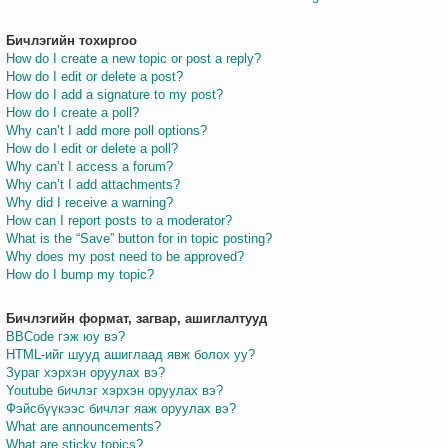
Бичлэгийн тохиргоо
How do I create a new topic or post a reply?
How do I edit or delete a post?
How do I add a signature to my post?
How do I create a poll?
Why can’t I add more poll options?
How do I edit or delete a poll?
Why can’t I access a forum?
Why can’t I add attachments?
Why did I receive a warning?
How can I report posts to a moderator?
What is the “Save” button for in topic posting?
Why does my post need to be approved?
How do I bump my topic?
Бичлэгийн формат, загвар, ашиглалтууд
BBCode гэж юу вэ?
HTML-ийг шууд ашиглаад явж болох уу?
Зураг хэрхэн оруулах вэ?
Youtube бичлэг хэрхэн оруулах вэ?
Фэйсбүүкээс бичлэг яаж оруулах вэ?
What are announcements?
What are sticky topics?