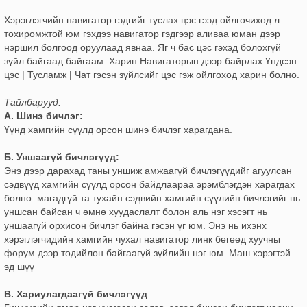
Хэрэглэгчийн навигатор гэдгийг туслах цэс гээд ойлгочиход л
тохиромжтой юм гэхдээ навигатор гэдгээр аливаа юман дээр
нэршил болгоод оруулаад явнаа. Яг ч бас цэс гэхэд болохгүй
зүйл байгаад байгаам. Харин Навигаторын дээр байрлах Үндсэн
цэс | Тусламж | Чат гэсэн зүйлсийг цэс гэж ойлгоход харин болно.
Тайлбарууд:
А. Шинэ бичлэг:
Үүнд хамгийн сүүлд орсон шинэ бичлэг харагдана.
Б. Уншаагүй бичлэгүүд:
Энэ дээр дарахад таны уншиж амжаагүй бичлэгүүдийг агуулсан
сэдвүүд хамгийн сүүлд орсон байдлаараа эрэмблэгдэн харагдах
болно. магадгүй та тухайн сэдвийн хамгийн сүүлийн бичлэгийг нь
уншсан байсан ч өмнө хуудаслалт болон аль нэг хэсэгт нь
уншаагүй орхисон бичлэг байна гэсэн үг юм. Энэ нь ихэнх
хэрэглэгчидийн хамгийн чухал навигатор линк бөгөөд хуучны
форум дээр төдийлөн байгаагүй зүйлийн нэг юм. Маш хэрэгтэй
эд шүү
В. Хариулагдаагүй бичлэгүүд