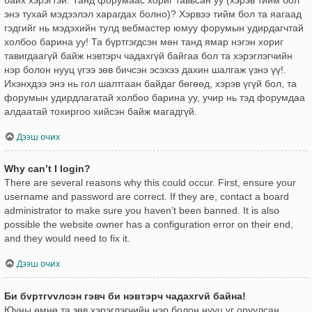
энэ тухай мэдээлэл харагдах болно)? Хэрвээ тийм бол та яагаад
гэдгийг нь мэдэхийн тулд вебмастер юмуу форумын удирдагчтай
холбоо барина уу! Та бүртгэгдсэн мөн танд ямар нэгэн хориг
тавигдаагүй байж нэвтэрч чадахгүй байгаа бол та хэрэглэгчийн
нэр болон нууц үгээ зөв бичсэн эсэхээ дахин шалгаж үзнэ үү!.
Ихэнхдээ энэ нь гол шалтгаан байдаг бөгөөд, хэрэв үгүй бол, та
форумын удирдлагатай холбоо барина уу, учир нь тэд форумдаа
алдаатай тохиргоо хийсэн байж магадгүй.
Дээш очих
Why can’t I login?
There are several reasons why this could occur. First, ensure your
username and password are correct. If they are, contact a board
administrator to make sure you haven’t been banned. It is also
possible the website owner has a configuration error on their end,
and they would need to fix it.
Дээш очих
Би бvртгvvлсэн гэвч би нэвтэрч чадахгvй байна!
Юуны өмнө та зөв хэрэглэгчийн нэр болон нууц үг оруулсан