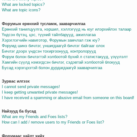
What are locked topics?
What are topic icons?
Форумын ерөнхий тусламж, зааварчилгаа
Ерөнхий танилцуулга, нэршил, хэллэгүүд нь юуг илэрхийлэх талаар
Үндсэн бүтэц, цэс, түүний тайлбарууд, ажиллагаа
Хэрэглэгчийн навиготор, Форумын замчлал гэж юу?
Форумд шинэ бичлэг, уншигдаагүй бичлэг байгааг олох
Бичлэг дээрх үндсэн тохиргоонууд, контролорууд
Форум болон бичлэгтэй холбоотой бүхий л статистакууд, үзүүлэлт
Хамгийн сүүлд нэмэгдсэн бичлэг, сэдэвтай холбоотой блокууд
Бусад хэрэгцээтэй болон дурдагдаагүй зааварчилгаа
Зурвас илгээх
I cannot send private messages!
I keep getting unwanted private messages!
I have received a spamming or abusive email from someone on this board!
Найзууд ба бусад
What are my Friends and Foes lists?
How can I add / remove users to my Friends or Foes list?
Форумаас хайлт хийх