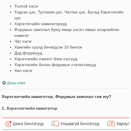
Толгой хэсэг
Үндсэн цэс, Тусламж цэс, Чатлах цэс, Бусад Хэрэглэгийн
цэс
Хэрэглэгчийн навигаторууд
Форумын замчлал буюу ямар хэсэгт явааг илэрхийлэх
навигат
Чат хэсэг
Хамгийн сүүлд бичигдсэн 10 бичлэг
Дэд форумууд
Хэрэглэгийн нэмэлт блок хэсгүүд
Хэрэглэгийн болон форумын статистакууд
Хөл хэсэг
Дээш очих
Хэрэглэгчийн навиготор, Форумын замчлал гэж юу?
1. Хэрэглэгчийн навигатор