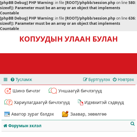
[phpBB Debug] PHP Warning
: in file
[ROOT]/phpbb/session.php
on line
580
:
sizeof(): Parameter must be an array or an object that implements
Countable
[phpBB Debug] PHP Warning
: in file
[ROOT]/phpbb/session.php
on line
636
:
sizeof(): Parameter must be an array or an object that implements
Countable
КОПУУДЫН УЛААН БУЛАН
Тусламж
Бүртгүүлэх
Нэвтрэх
Шинэ бичлэг
Уншаагүй бичлэгүүд
Хариулагдаагүй бичлэгүүд
Идэвхитэй сэдвүүд
Аватор зураг бэлдэх
Заавар, зөвөлгөө
Форумын эхлэл