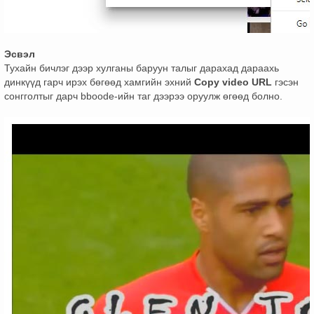
Эсвэл
Тухайн бичлэг дээр хулганы баруун талыг дарахад дараахь
динкүүд гарч ирэх бөгөөд хамгийн эхний
Copy video URL
гэсэн
сонгголтыг дарч bboode-ийн таг дээрээ оруулж өгөөд болно.