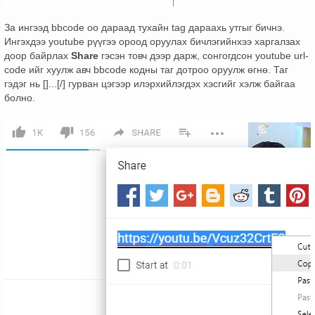
За ингээд bbcode оо дараад тухайн tag дараахь утгыг бичнэ.
Ингэхдээ youtube рүүгээ ороод оруулах бичлэгийнхээ харгалзах
доор байрлах
Share
гэсэн товч дээр дарж, сонгогдсон youtube url-
code ийг хуулж авч bbcode кодны таг дотроо оруулж өгнө. Таг
гэдэг нь []...[/] гурван цэгээр илэрхийлэгдэх хэсгийг хэлж байгаа
болно.