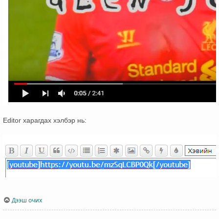
Editor харагдах хэлбэр нь:
Дээш очих