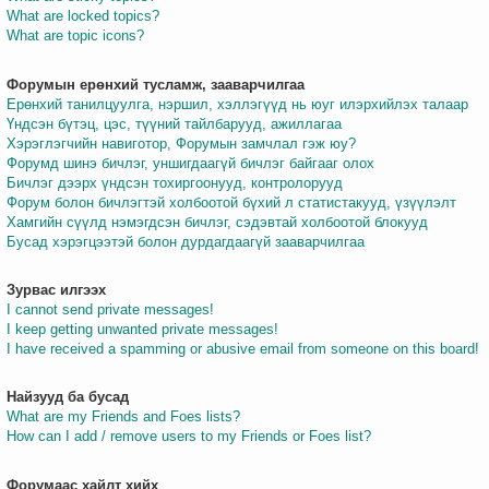
What are locked topics?
What are topic icons?
Форумын ерөнхий тусламж, зааварчилгаа
Ерөнхий танилцуулга, нэршил, хэллэгүүд нь юуг илэрхийлэх талаар
Үндсэн бүтэц, цэс, түүний тайлбарууд, ажиллагаа
Хэрэглэгчийн навиготор, Форумын замчлал гэж юу?
Форумд шинэ бичлэг, уншигдаагүй бичлэг байгааг олох
Бичлэг дээрх үндсэн тохиргоонууд, контролорууд
Форум болон бичлэгтэй холбоотой бүхий л статистакууд, үзүүлэлт
Хамгийн сүүлд нэмэгдсэн бичлэг, сэдэвтай холбоотой блокууд
Бусад хэрэгцээтэй болон дурдагдаагүй зааварчилгаа
Зурвас илгээх
I cannot send private messages!
I keep getting unwanted private messages!
I have received a spamming or abusive email from someone on this board!
Найзууд ба бусад
What are my Friends and Foes lists?
How can I add / remove users to my Friends or Foes list?
Форумаас хайлт хийх