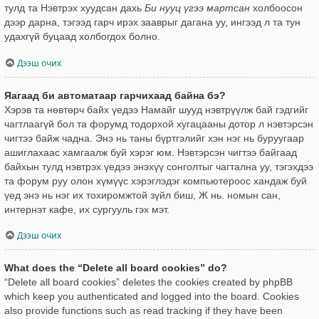
тулд та Нэвтрэх хуудсан дахь
Би нууц үгээ мартсан
холбоосон
дээр дарна, тэгээд гарч ирэх зааврыг дагана уу, ингээд л та тун
удахгүй буцаад холбогдох болно.
Дээш очих
Яагаад би автоматаар гарчихаад байна бэ?
Хэрэв та нөвтөрч байх үедээ Намайг шууд нэвтрүүлж бай гэдгийг
чагтлаагүй бол та форумд тодорхой хугацааны дотор л нэвтэрсэн
чигтээ байж чадна. Энэ нь таны бүртгэлийг хэн нэг нь буруугаар
ашиглахаас хамгаалж буй хэрэг юм. Нэвтэрсэн чигтээ байгаад
байхын тулд нэвтрэх үедээ энэхүү сонголтыг чагтална уу, тэгэхдээ
та форум руу олон хүмүүс хэрэглэдэг компьютероос хандаж буй
үед энэ нь нэг их тохиромжтой зүйл биш, Ж нь. номын сан,
интернэт кафе, их сургууль гэх мэт.
Дээш очих
What does the “Delete all board cookies” do?
“Delete all board cookies” deletes the cookies created by phpBB
which keep you authenticated and logged into the board. Cookies
also provide functions such as read tracking if they have been