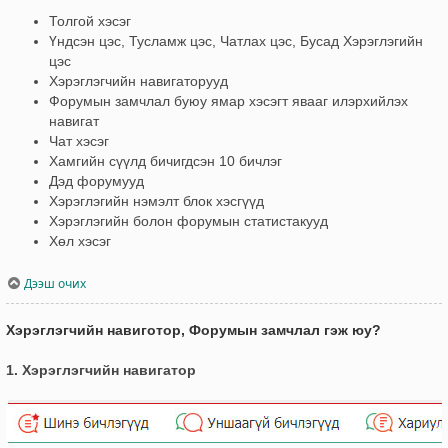
Толгой хэсэг
Үндсэн цэс, Тусламж цэс, Чатлах цэс, Бусад Хэрэглэгийн
цэс
Хэрэглэгчийн навигаторууд
Форумын замчлал буюу ямар хэсэгт явааг илэрхийлэх
навигат
Чат хэсэг
Хамгийн сүүлд бичигдсэн 10 бичлэг
Дэд форумууд
Хэрэглэгийн нэмэлт блок хэсгүүд
Хэрэглэгийн болон форумын статистакууд
Хөл хэсэг
Дээш очих
Хэрэглэгчийн навиготор, Форумын замчлал гэж юу?
1. Хэрэглэгчийн навигатор