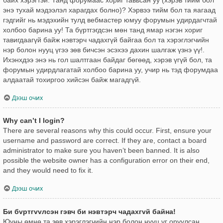
энэ тухай мэдээлэл харагдах болно)? Хэрвээ тийм бол та яагаад
гэдгийг нь мэдэхийн тулд вебмастер юмуу форумын удирдагчтай
холбоо барина уу! Та бүртгэгдсэн мөн танд ямар нэгэн хориг
тавигдаагүй байж нэвтэрч чадахгүй байгаа бол та хэрэглэгчийн
нэр болон нууц үгээ зөв бичсэн эсэхээ дахин шалгаж үзнэ үү!.
Ихэнхдээ энэ нь гол шалтгаан байдаг бөгөөд, хэрэв үгүй бол, та
форумын удирдлагатай холбоо барина уу, учир нь тэд форумдаа
алдаатай тохиргоо хийсэн байж магадгүй.
Дээш очих
Why can’t I login?
There are several reasons why this could occur. First, ensure your
username and password are correct. If they are, contact a board
administrator to make sure you haven’t been banned. It is also
possible the website owner has a configuration error on their end,
and they would need to fix it.
Дээш очих
Би бvртгvvлсэн гэвч би нэвтэрч чадахгvй байна!
Юуны өмнө та зөв хэрэглэгчийн нэр болон нууц үг оруулсан