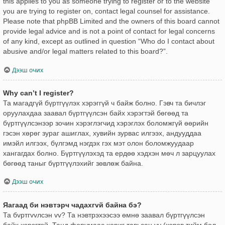
this applies to you as someone trying to register or to the website
you are trying to register on, contact legal counsel for assistance.
Please note that phpBB Limited and the owners of this board cannot
provide legal advice and is not a point of contact for legal concerns
of any kind, except as outlined in question “Who do I contact about
abusive and/or legal matters related to this board?”.
Дээш очих
Why can’t I register?
Та магадгүй бүртгүүлэх хэрэггүй ч байж болно. Гэвч та бичлэг
оруулахдаа заавал бүртгүүлсэн байх хэрэгтэй бөгөөд та
бүртгүүлсэнээр зочин хэрэглэгчид хэрэглэх боломжгүй өөрийн
гэсэн хөрөг зураг ашиглах, хувийн зурвас илгээх, андууддаа
имэйл илгээх, бүлгэмд нэгдэх гэх мэт олон боломжуудаар
хангагдах болно. Бүртгүүлэхэд та ердөө хэдхэн мөч л зарцуулах
бөгөөд таныг бүртгүүлэхийг зөвлөж байна.
Дээш очих
Яагаад би нэвтэрч чадахгvй байна бэ?
Та бvртгvvлсэн vv? Та нэвтрэхээсээ өмнө заавал бүртгүүлсэн
байх хэрэгтэй. Танд форумаас хориг тавьсан уу (хэрэв тийм бол