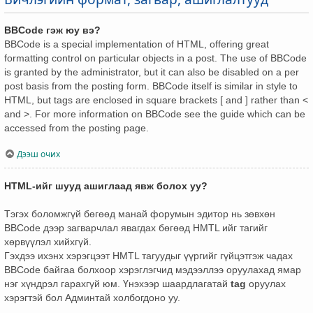
BBCode гэж юу вэ?
BBCode is a special implementation of HTML, offering great
formatting control on particular objects in a post. The use of BBCode
is granted by the administrator, but it can also be disabled on a per
post basis from the posting form. BBCode itself is similar in style to
HTML, but tags are enclosed in square brackets [ and ] rather than <
and >. For more information on BBCode see the guide which can be
accessed from the posting page.
Дээш очих
HTML-ийг шууд ашиглаад явж болох уу?
Тэгэх боломжгүй бөгөөд манай форумын эдитор нь зөвхөн
BBCode дээр загварчлал явагдах бөгөөд HMTL ийг тагийг
хөрвүүлэл хийхгүй.
Гэхдээ ихэнх хэрэгцээт HMTL тагуудыг үүргийг гүйцэтгэж чадах
BBCode байгаа болхоор хэрэглэгчид мэдээллээ оруулахад ямар
нэг хүндрэл гарахгүй юм. Үнэхээр шаардлагатай
tag
оруулах
хэрэгтэй бол Админтай холбогдоно уу.