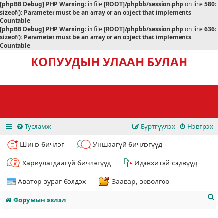
[phpBB Debug] PHP Warning
: in file
[ROOT]/phpbb/session.php
on line
580
:
sizeof(): Parameter must be an array or an object that implements
Countable
[phpBB Debug] PHP Warning
: in file
[ROOT]/phpbb/session.php
on line
636
:
sizeof(): Parameter must be an array or an object that implements
Countable
КОПУУДЫН УЛААН БУЛАН
Тусламж
Бүртгүүлэх
Нэвтрэх
Шинэ бичлэг
Уншаагүй бичлэгүүд
Хариулагдаагүй бичлэгүүд
Идэвхитэй сэдвүүд
Аватор зураг бэлдэх
Заавар, зөвөлгөө
Форумын эхлэл