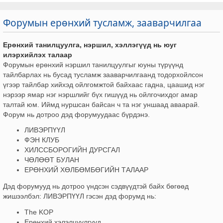
Форумын ерөнхий тусламж, зааварчилгаа
Ерөнхий танилцуулга, нэршил, хэллэгүүд нь юуг
илэрхийлэх талаар
Форумын ерөнхий нэршил танилцуулгыг юуны түрүүнд
тайлбарлах нь бусад тусламж зааварчилгаанд тодорхойлсон
үгээр тайлбар хийхэд ойлгомжтой байхаас гадна, цаашид нэг
нэрээр ямар нэг нэршлийг бүх гишүүд нь ойлгочихдог амар
талтай юм. Иймд нуршсан байсан ч та нэг уншаад аваарай.
Форум нь дотроо дэд форумуудаас бүрдэнэ.
ЛИВЭРПҮҮЛ
ФЭН КЛУБ
ХИЛССБОРОГИЙН ДУРСГАЛ
ЧӨЛӨӨТ БУЛАН
ЕРӨНХИЙ ХӨЛБӨМБӨГИЙН ТАЛААР
Дэд форумууд нь дотроо үндсэн сэдвүүдтэй байх бөгөөд
жишээлбэл: ЛИВЭРПҮҮЛ гэсэн дэд форумд нь:
The KOP
Ерөнхий хэлэлцүүлгүүд