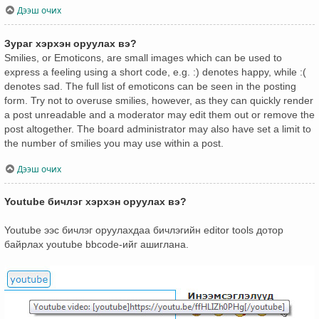
Дээш очих
Зураг хэрхэн оруулах вэ?
Smilies, or Emoticons, are small images which can be used to
express a feeling using a short code, e.g. :) denotes happy, while :(
denotes sad. The full list of emoticons can be seen in the posting
form. Try not to overuse smilies, however, as they can quickly render
a post unreadable and a moderator may edit them out or remove the
post altogether. The board administrator may also have set a limit to
the number of smilies you may use within a post.
Дээш очих
Youtube бичлэг хэрхэн оруулах вэ?
Youtube ээс бичлэг оруулахдаа бичлэгийн editor tools дотор
байрлах youtube bbcode-ийг ашиглана.