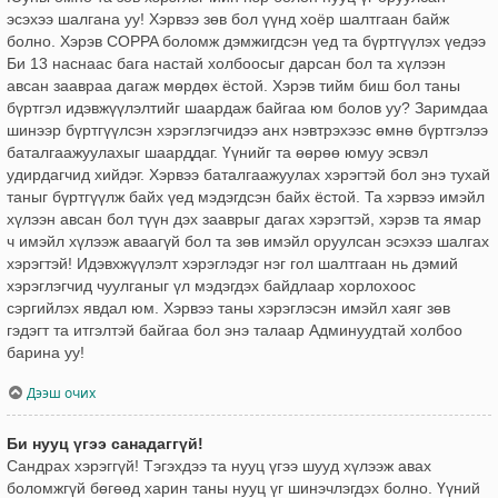
эсэхээ шалгана уу! Хэрвээ зөв бол үүнд хоёр шалтгаан байж
болно. Хэрэв COPPA боломж дэмжигдсэн үед та бүртгүүлэх үедээ
Би 13 наснаас бага настай холбоосыг дарсан бол та хүлээн
авсан заавраа дагаж мөрдөх ёстой. Хэрэв тийм биш бол таны
бүртгэл идэвжүүлэлтийг шаардаж байгаа юм болов уу? Заримдаа
шинээр бүртгүүлсэн хэрэглэгчидээ анх нэвтрэхээс өмнө бүртгэлээ
баталгаажуулахыг шаарддаг. Үүнийг та өөрөө юмуу эсвэл
удирдагчид хийдэг. Хэрвээ баталгаажуулах хэрэгтэй бол энэ тухай
таныг бүртгүүлж байх үед мэдэгдсэн байх ёстой. Та хэрвээ имэйл
хүлээн авсан бол түүн дэх зааврыг дагах хэрэгтэй, хэрэв та ямар
ч имэйл хүлээж аваагүй бол та зөв имэйл оруулсан эсэхээ шалгах
хэрэгтэй! Идэвхжүүлэлт хэрэглэдэг нэг гол шалтгаан нь дэмий
хэрэглэгчид чуулганыг үл мэдэгдэх байдлаар хорлохоос
сэргийлэх явдал юм. Хэрвээ таны хэрэглэсэн имэйл хаяг зөв
гэдэгт та итгэлтэй байгаа бол энэ талаар Админуудтай холбоо
барина уу!
Дээш очих
Би нууц үгээ санадаггүй!
Сандрах хэрэггүй! Тэгэхдээ та нууц үгээ шууд хүлээж авах
боломжгүй бөгөөд харин таны нууц үг шинэчлэгдэх болно. Үүний