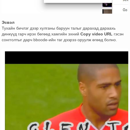
Эсвэл
Тухайн бичлэг дээр хулганы баруун талыг дарахад дараахь
динкүүд гарч ирэх бөгөөд хамгийн эхний
Copy video URL
гэсэн
сонгголтыг дарч bboode-ийн таг дээрээ оруулж өгөөд болно.