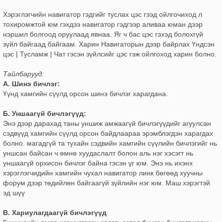
Хэрэглэгчийн навигатор гэдгийг туслах цэс гээд ойлгочиход л
тохиромжтой юм гэхдээ навигатор гэдгээр аливаа юман дээр
нэршил болгоод оруулаад явнаа. Яг ч бас цэс гэхэд болохгүй
зүйл байгаад байгаам. Харин Навигаторын дээр байрлах Үндсэн
цэс | Тусламж | Чат гэсэн зүйлсийг цэс гэж ойлгоход харин болно.
Тайлбарууд:
А. Шинэ бичлэг:
Үүнд хамгийн сүүлд орсон шинэ бичлэг харагдана.
Б. Уншаагүй бичлэгүүд:
Энэ дээр дарахад таны уншиж амжаагүй бичлэгүүдийг агуулсан
сэдвүүд хамгийн сүүлд орсон байдлаараа эрэмблэгдэн харагдах
болно. магадгүй та тухайн сэдвийн хамгийн сүүлийн бичлэгийг нь
уншсан байсан ч өмнө хуудаслалт болон аль нэг хэсэгт нь
уншаагүй орхисон бичлэг байна гэсэн үг юм. Энэ нь ихэнх
хэрэглэгчидийн хамгийн чухал навигатор линк бөгөөд хуучны
форум дээр төдийлөн байгаагүй зүйлийн нэг юм. Маш хэрэгтэй
эд шүү
В. Хариулагдаагүй бичлэгүүд