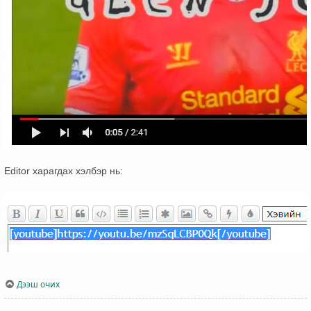
Editor харагдах хэлбэр нь:
Дээш очих