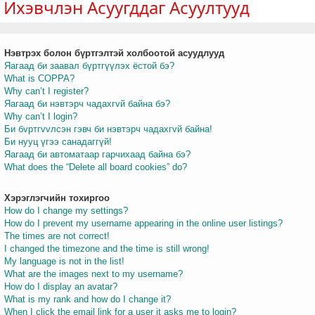
Ихэвчлэн Асуугддаг Асуултууд
Нэвтрэх болон бүртгэлтэй холбоотой асуудлууд
т
Яагаад би заавал бүртгүүлэх ёстой бэ?
What is COPPA?
Why can’t I register?
Яагаад би нэвтэрч чадахгvй байна бэ?
Why can’t I login?
Би бvртгvvлсэн гэвч би нэвтэрч чадахгvй байна!
Би нууц үгээ санадаггүй!
Яагаад би автоматаар гарчихаад байна бэ?
What does the “Delete all board cookies” do?
Хэрэглэгчийн тохиргоо
How do I change my settings?
How do I prevent my username appearing in the online user listings?
The times are not correct!
I changed the timezone and the time is still wrong!
My language is not in the list!
What are the images next to my username?
How do I display an avatar?
What is my rank and how do I change it?
When I click the email link for a user it asks me to login?