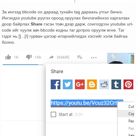
За ингээд bbcode оо дараад тухайн tag дараахь утгыг бичнэ.
Ингэхдээ youtube рүүгээ ороод оруулах бичлэгийнхээ харгалзах
доор байрлах
Share
гэсэн товч дээр дарж, сонгогдсон youtube url-
code ийг хуулж авч bbcode кодны таг дотроо оруулж өгнө. Таг
гэдэг нь []...[/] гурван цэгээр илэрхийлэгдэх хэсгийг хэлж байгаа
болно.