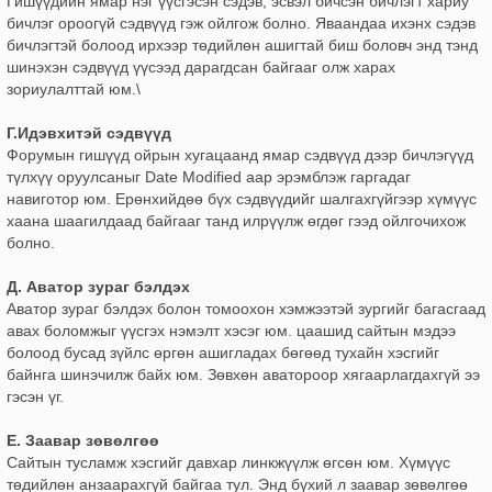
Гишүүдийн ямар нэг үүсгэсэн сэдэв, эсвэл бичсэн бичлэгт хариу
бичлэг ороогүй сэдвүүд гэж ойлгож болно. Яваандаа ихэнх сэдэв
бичлэгтэй болоод ирхээр төдийлөн ашигтай биш боловч энд тэнд
шинэхэн сэдвүүд үүсээд дарагдсан байгааг олж харах
зориулалттай юм.\
Г.Идэвхитэй сэдвүүд
Форумын гишүүд ойрын хугацаанд ямар сэдвүүд дээр бичлэгүүд
түлхүү оруулсаныг Date Modified аар эрэмблэж гаргадаг
навиготор юм. Ерөнхийдөө бүх сэдвүүдийг шалгахгүйгээр хүмүүс
хаана шаагилдаад байгааг танд илрүүлж өгдөг гээд ойлгочихож
болно.
Д. Аватор зураг бэлдэх
Аватор зураг бэлдэх болон томоохон хэмжээтэй зургийг багасгаад
авах боломжыг үүсгэх нэмэлт хэсэг юм. цаашид сайтын мэдээ
болоод бусад зүйлс өргөн ашигладах бөгөөд тухайн хэсгийг
байнга шинэчилж байх юм. Зөвхөн аватороор хягаарлагдахгүй ээ
гэсэн үг.
Е. Заавар зөвөлгөө
Сайтын тусламж хэсгийг давхар линкжүүлж өгсөн юм. Хүмүүс
төдийлөн анзаарахгүй байгаа тул. Энд бүхий л заавар зөвөлгөө