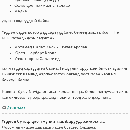
Солилцоо, наймааны талаар
Медиа
үндсэн сэдвүүдтэй байна.
Үндсэн сэдэв дотор дэд сэдвүүд байх бөгөөд жишээлбэл: The
KOP гэсэн үндсэн сэдэвт нь:
Мохамед Салах Хали - Египет Арслан
Юргэн Норберт Клопп
Улаан торны Хаалгачид
гэх мэт дэд сэдвүүдтэй байна. Гишүүний оруулсан бичсэн зүйлийг
Бичлэг гэж цаашид нэрлэж тогтох бөгөөд пост гэсэн нэршил
байхгүй болно.
Навигат буюу Navigator гэсэн хэллэг нь цэс болон чиглүүлэгч линк
гэж ойлговол зүгээр. цаашид навигат гээд хэлэгдээд явна.
Дээш очих
Үндсэн бүтэц, цэс, түүний тайлбарууд, ажиллагаа
Форум нь үндсэн дараахь хэдэн бүтцээс бүрдэнэ.