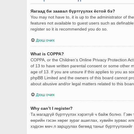
Яагаад би заавал бүртгүүлэх ёстой бэ?
You may not have to, it is up to the administrator of t
features not available to guest users such as definable
register so it is recommended you do so.
Дээш очих
What is COPPA?
COPPA, or the Children’s Online Privacy Protection Act 
of 13 to have written parental consent or some other m
age of 13. If you are unsure if this applies to you as s
phpBB Limited and the owners of this board cannot provi
about abusive and/or legal matters related to this boar
Дээш очих
Why can’t I register?
Та магадгүй бүртгүүлэх хэрэггүй ч байж болно. Гэвч
өөрийн гэсэн хөрөг зураг ашиглах, хувийн зурвас ил
хэдхэн мөч л зарцуулах бөгөөд таныг бүртгүүлэхийг