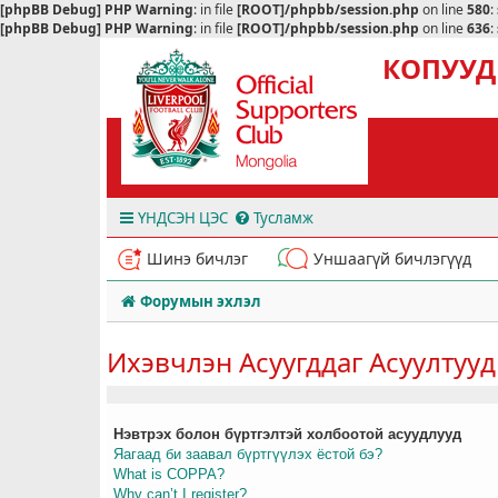
[phpBB Debug] PHP Warning
: in file
[ROOT]/phpbb/session.php
on line
580
:
[phpBB Debug] PHP Warning
: in file
[ROOT]/phpbb/session.php
on line
636
:
КОПУУД
ҮНДСЭН ЦЭС
Тусламж
Шинэ бичлэг
Уншаагүй бичлэгүүд
Форумын эхлэл
Ихэвчлэн Асуугддаг Асуултууд
Нэвтрэх болон бүртгэлтэй холбоотой асуудлууд
Яагаад би заавал бүртгүүлэх ёстой бэ?
What is COPPA?
Why can’t I register?