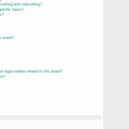
kmarking and subscribing?
pecific topics?
ms?
s board?
r legal matters related to this board?
tor?