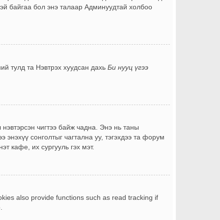
лтэй байгаа бол энэ талаар Админуудтай холбоо
ний тулд та Нэвтрэх хуудсан дахь
Би нууц үгээ
 нэвтэрсэн чигтээ байж чадна. Энэ нь таны
э энэхүү сонголтыг чагтална уу, тэгэхдээ та форум
т кафе, их сургууль гэх мэт.
ies also provide functions such as read tracking if
.