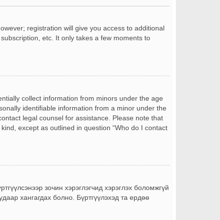
owever; registration will give you access to additional
subscription, etc. It only takes a few moments to
entially collect information from minors under the age
onally identifiable information from a minor under the
 contact legal counsel for assistance. Please note that
 kind, except as outlined in question “Who do I contact
бүртгүүлсэнээр зочин хэрэглэгчид хэрэглэх боломжгүй
уудаар хангагдах болно. Бүртгүүлэхэд та ердөө