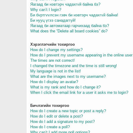
Яагаад би нэвтэрч чадахгvй байна бэ?
Why can’t I login?
Би бvртгvvлсэн гэвч би нэвтэрч чадахгvй байна!
Би нууц үгээ санадаггүй!
Яагаад би автоматаар гарчихаад байна бэ?
What does the “Delete all board cookies” do?
Хэрэглэгчийн тохиргоо
How do I change my settings?
How do I prevent my username appearing in the online user 
The times are not correct!
I changed the timezone and the time is still wrong!
My language is not in the list!
What are the images next to my username?
How do I display an avatar?
What is my rank and how do I change it?
When I click the email link for a user it asks me to login?
Бичлэгийн тохиргоо
How do I create a new topic or post a reply?
How do I edit or delete a post?
How do I add a signature to my post?
How do I create a poll?
Why can’t I add more poll options?