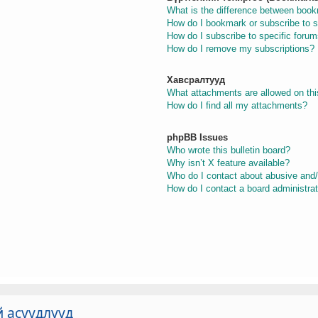
What is the difference between boo
How do I bookmark or subscribe to s
How do I subscribe to specific foru
How do I remove my subscriptions?
Хавсралтууд
What attachments are allowed on thi
How do I find all my attachments?
phpBB Issues
Who wrote this bulletin board?
Why isn’t X feature available?
Who do I contact about abusive and/o
How do I contact a board administra
й асуудлууд