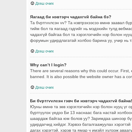
Дээш очих
Яагаад би нэвтэрч чадахгvй байна бэ?
Та бvртгvvлсэн vv? Та нэвтрэхээсээ өмнө заавал бү
тийм бол та яагаад гэдгийг нь мэдэхийн тулд вебма
чадахгүй байгаа бол та хэрэглэгчийн нэр болон нууц 
форумын удирдлагатай холбоо барина уу, учир нь т
Дээш очих
Why can’t I login?
There are several reasons why this could occur. First
banned. It is also possible the website owner has a conf
Дээш очих
Би бvртгvvлсэн гэвч би нэвтэрч чадахгvй байна
Юуны өмнө та зөв хэрэглэгчийн нэр болон нууц үг 
бүртгүүлэх үедээ Би 13 наснаас бага настай холбоо
шаардаж байгаа юм болов уу? Заримдаа шинээр бүрт
удирдагчид хийдэг. Хэрвээ баталгаажуулах хэрэгтэй 
дагах хэрэгтэй, хэрэв та ямар ч имэйл хүлээж авааг