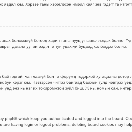
х явдал юм. Хэрвээ таны хэрэглэсэн имэйл хаяг зөв гэдэгт та итгэ
эж авах боломжгүй бөгөөд харин таны нууц үг шинэчлэгдэх болно. Үү
аврыг дагана уу, ингээд л та тун удахгүй буцаад холбогдох болно.
 бай гэдгийг чагтлаагүй бол та форумд тодорхой хугацааны дотор л
ж буй хэрэг юм. Нэвтэрсэн чигтээ байгаад байхын тулд нэвтрэх үедэ
 үед энэ нь нэг их тохиромжтой зүйл биш, Ж нь. номын сан, интернэ
 by phpBB which keep you authenticated and logged into the board. Cook
u are having login or logout problems, deleting board cookies may help