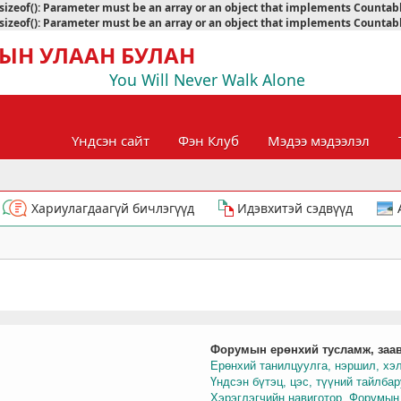
sizeof(): Parameter must be an array or an object that implements Countab
sizeof(): Parameter must be an array or an object that implements Countab
ЫН УЛААН БУЛАН
You Will Never Walk Alone
Үндсэн сайт
Фэн Клуб
Мэдээ мэдээлэл
Хариулагдаагүй бичлэгүүд
Идэвхитэй сэдвүүд
Форумын ерөнхий тусламж, заа
Ерөнхий танилцуулга, нэршил, хэ
Үндсэн бүтэц, цэс, түүний тайлба
Хэрэглэгчийн навиготор, Форумын