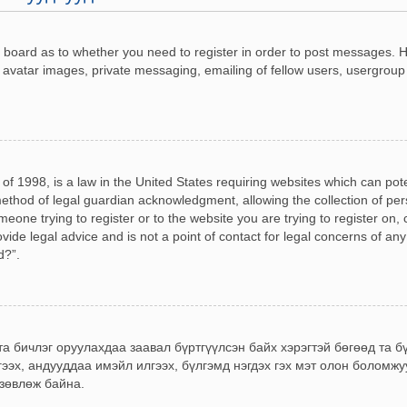
he board as to whether you need to register in order to post messages. H
 avatar images, private messaging, emailing of fellow users, usergroup 
of 1998, is a law in the United States requiring websites which can pot
ethod of legal guardian acknowledgment, allowing the collection of pers
omeone trying to register or to the website you are trying to register on,
de legal advice and is not a point of contact for legal concerns of any
d?”.
 та бичлэг оруулахдаа заавал бүртгүүлсэн байх хэрэгтэй бөгөөд та 
гээх, андууддаа имэйл илгээх, бүлгэмд нэгдэх гэх мэт олон боломж
 зөвлөж байна.