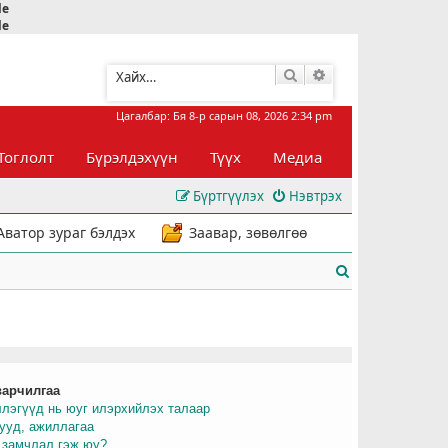
le
le
Хайлт
Нарийвчилсан хай
Цагалбар: Бя 8-р сарын 08, 2026 2:34 pm
Тоглолт
Бүрэлдэхүүн
Түүх
Медиа
Бүртгүүлэх
Нэвтрэх
Аватор зураг бэлдэх
Заавар, зөвөлгөө
Х
а
й
л
варчилгаа
т
ллэгүүд нь юуг илэрхийлэх талаар
рууд, ажиллагаа
 замчлал гэж юу?