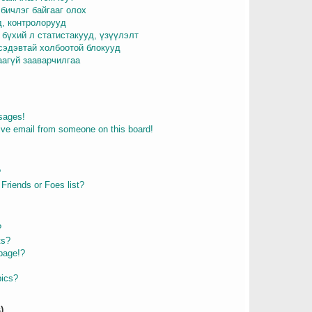
бичлэг байгааг олох
д, контролорууд
 бүхий л статистакууд, үзүүлэлт
 сэдэвтай холбоотой блокууд
аагүй зааварчилгаа
sages!
ive email from someone on this board!
?
Friends or Foes list?
?
ts?
page!?
pics?
)