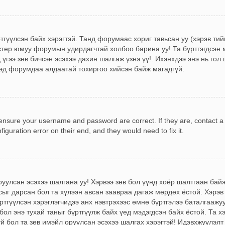
ртгүүлсэн байх хэрэгтэй. Танд форумаас хориг тавьсан уу (хэрэв ти
стер юмуу форумын удирдагчтай холбоо барина уу! Та бүртгэгдсэн м
үгээ зөв бичсэн эсэхээ дахин шалгаж үзнэ үү!. Ихэнхдээ энэ нь гол 
эд форумдаа алдаатай тохиргоо хийсэн байж магадгүй.
, ensure your username and password are correct. If they are, contact 
iguration error on their end, and they would need to fix it.
!
оруулсан эсэхээ шалгана уу! Хэрвээ зөв бол үүнд хоёр шалтгаан ба
сыг дарсан бол та хүлээн авсан заавраа дагаж мөрдөх ёстой. Хэрэв
гүүлсэн хэрэглэгчидээ анх нэвтрэхээс өмнө бүртгэлээ баталгаажуу
бол энэ тухай таныг бүртгүүлж байх үед мэдэгдсэн байх ёстой. Та х
үй бол та зөв имэйл оруулсан эсэхээ шалгах хэрэгтэй! Идэвхжүүлэлт