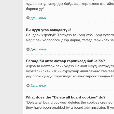
чуулганыг үл мэдэгдэх байдлаар хорлохоос сэргийлэ
барина уу!
Дээш очих
Би нууц үгээ санадаггүй!
Сандрах хэрэггүй! Тэгэхдээ та нууц үгээ шууд хүлэ
мартсан
холбоосон дээр дарна, тэгээд гарч ирэх за
Дээш очих
Яагаад би автоматаар гарчихаад байна бэ?
Хэрэв та нөвтөрч байх үедээ Намайг шууд нэвтрүүлж
бүртгэлийг хэн нэг нь буруугаар ашиглахаас хамгаал
руу олон хүмүүс хэрэглэдэг компьютероос хандаж буй
Дээш очих
What does the “Delete all board cookies” do?
“Delete all board cookies” deletes the cookies created
they have been enabled by a board administrator. If yo