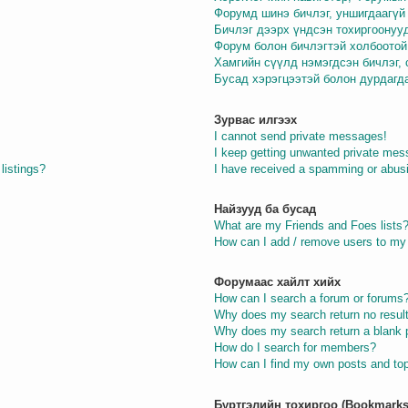
Форумд шинэ бичлэг, уншигдаагүй 
Бичлэг дээрх үндсэн тохиргоонуу
Форум болон бичлэгтэй холбоотой
Хамгийн сүүлд нэмэгдсэн бичлэг,
Бусад хэрэгцээтэй болон дурдагд
Зурвас илгээх
I cannot send private messages!
I keep getting unwanted private mes
listings?
I have received a spamming or abus
Найзууд ба бусад
What are my Friends and Foes lists
How can I add / remove users to my 
Форумаас хайлт хийх
How can I search a forum or forums
Why does my search return no resul
Why does my search return a blank 
How do I search for members?
How can I find my own posts and to
Бүртгэлийн тохиргоо (Bookmarks