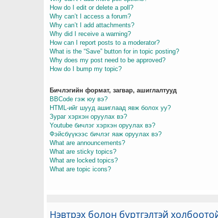
How do I edit or delete a poll?
Why can’t I access a forum?
Why can’t I add attachments?
Why did I receive a warning?
How can I report posts to a moderator?
What is the “Save” button for in topic posting?
Why does my post need to be approved?
How do I bump my topic?
Бичлэгийн формат, загвар, ашиглалтууд
BBCode гэж юу вэ?
HTML-ийг шууд ашиглаад явж болох уу?
Зураг хэрхэн оруулах вэ?
Youtube бичлэг хэрхэн оруулах вэ?
Фэйсбүүкээс бичлэг яаж оруулах вэ?
What are announcements?
What are sticky topics?
What are locked topics?
What are topic icons?
Нэвтрэх болон бүртгэлтэй холбоото