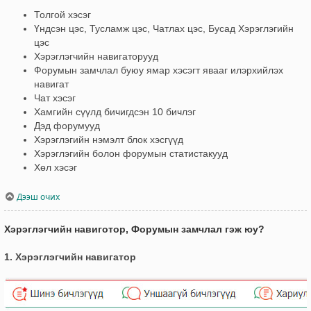
Толгой хэсэг
Үндсэн цэс, Тусламж цэс, Чатлах цэс, Бусад Хэрэглэгийн
цэс
Хэрэглэгчийн навигаторууд
Форумын замчлал буюу ямар хэсэгт явааг илэрхийлэх
навигат
Чат хэсэг
Хамгийн сүүлд бичигдсэн 10 бичлэг
Дэд форумууд
Хэрэглэгийн нэмэлт блок хэсгүүд
Хэрэглэгийн болон форумын статистакууд
Хөл хэсэг
Дээш очих
Хэрэглэгчийн навиготор, Форумын замчлал гэж юу?
1. Хэрэглэгчийн навигатор