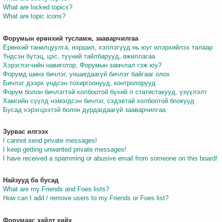
What are locked topics?
What are topic icons?
Форумын ерөнхий тусламж, зааварчилгаа
Ерөнхий танилцуулга, нэршил, хэллэгүүд нь юуг илэрхийлэх талаар
Үндсэн бүтэц, цэс, түүний тайлбарууд, ажиллагаа
Хэрэглэгчийн навиготор, Форумын замчлал гэж юу?
Форумд шинэ бичлэг, уншигдаагүй бичлэг байгааг олох
Бичлэг дээрх үндсэн тохиргоонууд, контролорууд
Форум болон бичлэгтэй холбоотой бүхий л статистакууд, үзүүлэлт
Хамгийн сүүлд нэмэгдсэн бичлэг, сэдэвтай холбоотой блокууд
Бусад хэрэгцээтэй болон дурдагдаагүй зааварчилгаа
Зурвас илгээх
I cannot send private messages!
I keep getting unwanted private messages!
I have received a spamming or abusive email from someone on this board!
Найзууд ба бусад
What are my Friends and Foes lists?
How can I add / remove users to my Friends or Foes list?
Форумаас хайлт хийх