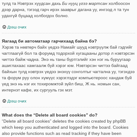
тулд та Нэвтрэх хуудсан дахь
Би нууц үгээ мартсан
холбоосон
дээр дарна, тэгээд гарч ирэх зааврыг дагана уу, ингээд л та тун
удахгүй буцаад холбогдох болно.
Дээш очих
Яагаад би автоматаар гарчихаад байна бэ?
Хэрэв та нөвтөрч байх үедээ Намайг шууд нэвтрүүлж бай гэдгийг
чагтлаагүй бол та форумд тодорхой хугацааны дотор л нэвтэрсэн
чигтээ байж чадна. Энэ нь таны бүртгэлийг хэн нэг нь буруугаар
ашиглахаас хамгаалж буй хэрэг юм. Нэвтэрсэн чигтээ байгаад
байхын тулд нэвтрэх үедээ энэхүү сонголтыг чагтална уу, тэгэхдээ
та форум руу олон хүмүүс хэрэглэдэг компьютероос хандаж буй
үед энэ нь нэг их тохиромжтой зүйл биш, Ж нь. номын сан,
интернэт кафе, их сургууль гэх мэт.
Дээш очих
What does the “Delete all board cookies” do?
“Delete all board cookies” deletes the cookies created by phpBB
which keep you authenticated and logged into the board. Cookies
also provide functions such as read tracking if they have been