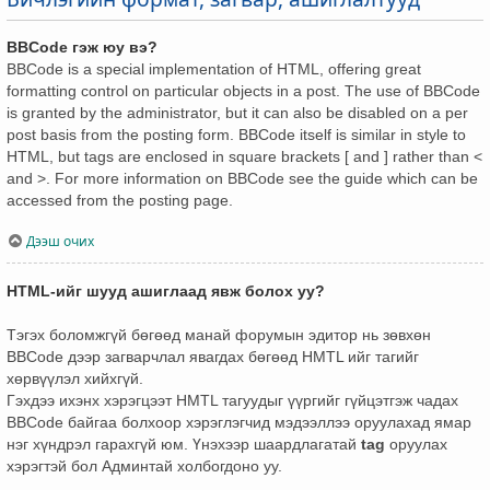
BBCode гэж юу вэ?
BBCode is a special implementation of HTML, offering great
formatting control on particular objects in a post. The use of BBCode
is granted by the administrator, but it can also be disabled on a per
post basis from the posting form. BBCode itself is similar in style to
HTML, but tags are enclosed in square brackets [ and ] rather than <
and >. For more information on BBCode see the guide which can be
accessed from the posting page.
Дээш очих
HTML-ийг шууд ашиглаад явж болох уу?
Тэгэх боломжгүй бөгөөд манай форумын эдитор нь зөвхөн
BBCode дээр загварчлал явагдах бөгөөд HMTL ийг тагийг
хөрвүүлэл хийхгүй.
Гэхдээ ихэнх хэрэгцээт HMTL тагуудыг үүргийг гүйцэтгэж чадах
BBCode байгаа болхоор хэрэглэгчид мэдээллээ оруулахад ямар
нэг хүндрэл гарахгүй юм. Үнэхээр шаардлагатай
tag
оруулах
хэрэгтэй бол Админтай холбогдоно уу.