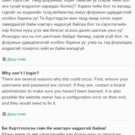
энэ тухай мэдээлэл харагдах болно)? Хэрвээ тийм бол та яагаад
гэдгийг нь мэдэхийн тулд вебмастер юмуу форумын удирдагчтай
холбоо барина уу! Та бүртгэгдсэн мөн танд ямар нэгэн хориг
тавигдаагүй байж нэвтэрч чадахгүй байгаа бол та хэрэглэгчийн
нэр болон нууц үгээ зөв бичсэн эсэхээ дахин шалгаж үзнэ үү!.
Ихэнхдээ энэ нь гол шалтгаан байдаг бөгөөд, хэрэв үгүй бол, та
форумын удирдлагатай холбоо барина уу, учир нь тэд форумдаа
алдаатай тохиргоо хийсэн байж магадгүй.
Дээш очих
Why can’t I login?
There are several reasons why this could occur. First, ensure your
username and password are correct. If they are, contact a board
administrator to make sure you haven’t been banned. It is also
possible the website owner has a configuration error on their end,
and they would need to fix it.
Дээш очих
Би бvртгvvлсэн гэвч би нэвтэрч чадахгvй байна!
Юуны өмнө та зөв хэрэглэгчийн нэр болон нууц үг оруулсан