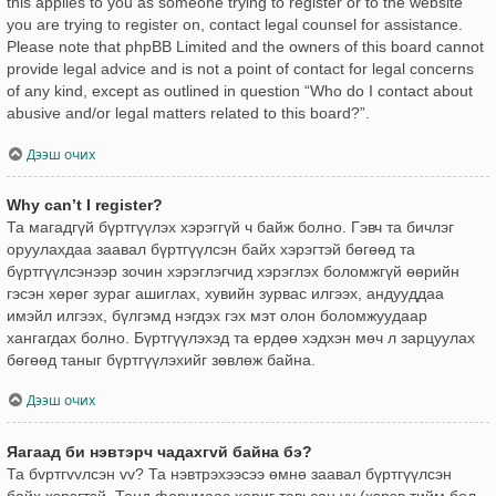
this applies to you as someone trying to register or to the website
you are trying to register on, contact legal counsel for assistance.
Please note that phpBB Limited and the owners of this board cannot
provide legal advice and is not a point of contact for legal concerns
of any kind, except as outlined in question “Who do I contact about
abusive and/or legal matters related to this board?”.
Дээш очих
Why can’t I register?
Та магадгүй бүртгүүлэх хэрэггүй ч байж болно. Гэвч та бичлэг
оруулахдаа заавал бүртгүүлсэн байх хэрэгтэй бөгөөд та
бүртгүүлсэнээр зочин хэрэглэгчид хэрэглэх боломжгүй өөрийн
гэсэн хөрөг зураг ашиглах, хувийн зурвас илгээх, андууддаа
имэйл илгээх, бүлгэмд нэгдэх гэх мэт олон боломжуудаар
хангагдах болно. Бүртгүүлэхэд та ердөө хэдхэн мөч л зарцуулах
бөгөөд таныг бүртгүүлэхийг зөвлөж байна.
Дээш очих
Яагаад би нэвтэрч чадахгvй байна бэ?
Та бvртгvvлсэн vv? Та нэвтрэхээсээ өмнө заавал бүртгүүлсэн
байх хэрэгтэй. Танд форумаас хориг тавьсан уу (хэрэв тийм бол