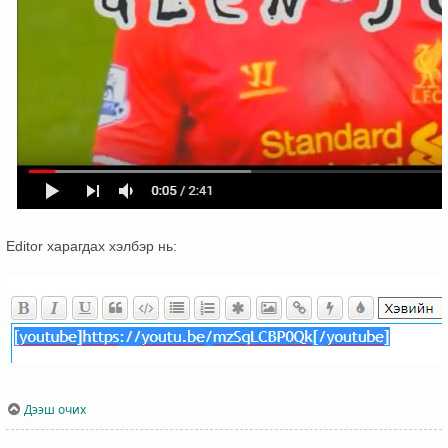
Editor харагдах хэлбэр нь:
Дээш очих