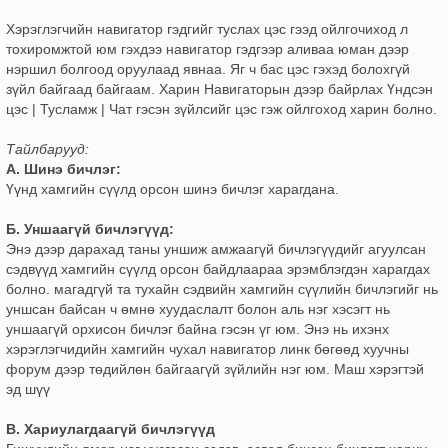
Хэрэглэгчийн навигатор гэдгийг туслах цэс гээд ойлгочиход л
тохиромжтой юм гэхдээ навигатор гэдгээр аливаа юман дээр
нэршил болгоод оруулаад явнаа. Яг ч бас цэс гэхэд болохгүй
зүйл байгаад байгаам. Харин Навигаторын дээр байрлах Үндсэн
цэс | Тусламж | Чат гэсэн зүйлсийг цэс гэж ойлгоход харин болно.
Тайлбарууд:
А. Шинэ бичлэг:
Үүнд хамгийн сүүлд орсон шинэ бичлэг харагдана.
Б. Уншаагүй бичлэгүүд:
Энэ дээр дарахад таны уншиж амжаагүй бичлэгүүдийг агуулсан
сэдвүүд хамгийн сүүлд орсон байдлаараа эрэмблэгдэн харагдах
болно. магадгүй та тухайн сэдвийн хамгийн сүүлийн бичлэгийг нь
уншсан байсан ч өмнө хуудаслалт болон аль нэг хэсэгт нь
уншаагүй орхисон бичлэг байна гэсэн үг юм. Энэ нь ихэнх
хэрэглэгчидийн хамгийн чухал навигатор линк бөгөөд хуучны
форум дээр төдийлөн байгаагүй зүйлийн нэг юм. Маш хэрэгтэй
эд шүү
В. Хариулагдаагүй бичлэгүүд