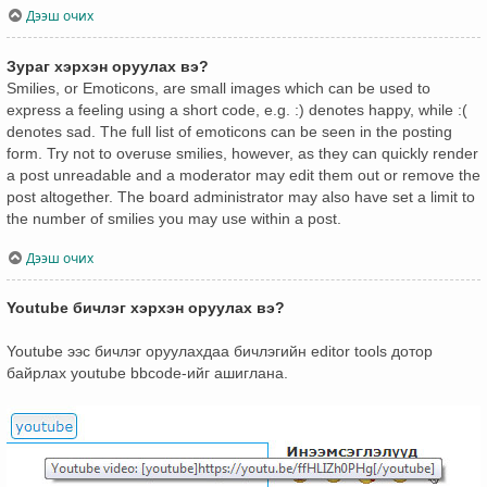
Дээш очих
Зураг хэрхэн оруулах вэ?
Smilies, or Emoticons, are small images which can be used to
express a feeling using a short code, e.g. :) denotes happy, while :(
denotes sad. The full list of emoticons can be seen in the posting
form. Try not to overuse smilies, however, as they can quickly render
a post unreadable and a moderator may edit them out or remove the
post altogether. The board administrator may also have set a limit to
the number of smilies you may use within a post.
Дээш очих
Youtube бичлэг хэрхэн оруулах вэ?
Youtube ээс бичлэг оруулахдаа бичлэгийн editor tools дотор
байрлах youtube bbcode-ийг ашиглана.