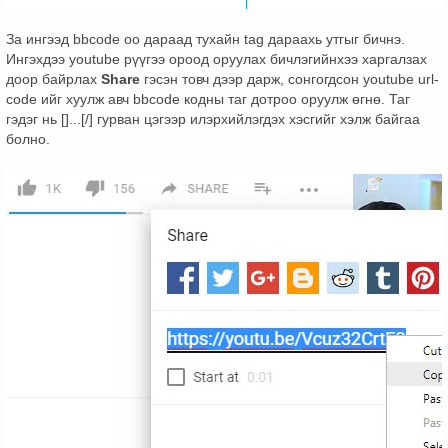
За ингээд bbcode оо дараад тухайн tag дараахь утгыг бичнэ.
Ингэхдээ youtube рүүгээ ороод оруулах бичлэгийнхээ харгалзах
доор байрлах
Share
гэсэн товч дээр дарж, сонгогдсон youtube url-
code ийг хуулж авч bbcode кодны таг дотроо оруулж өгнө. Таг
гэдэг нь []...[/] гурван цэгээр илэрхийлэгдэх хэсгийг хэлж байгаа
болно.