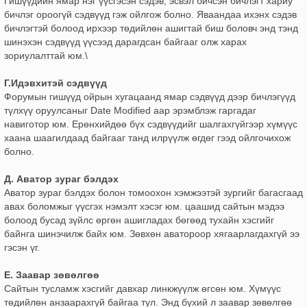
Гишүүдийн ямар нэг үүсгэсэн сэдэв, эсвэл бичсэн бичлэгт хариу
бичлэг ороогүй сэдвүүд гэж ойлгож болно. Яваандаа ихэнх сэдэв
бичлэгтэй болоод ирхээр төдийлөн ашигтай биш боловч энд тэнд
шинэхэн сэдвүүд үүсээд дарагдсан байгааг олж харах
зориулалттай юм.\
Г.Идэвхитэй сэдвүүд
Форумын гишүүд ойрын хугацаанд ямар сэдвүүд дээр бичлэгүүд
түлхүү оруулсаныг Date Modified аар эрэмблэж гаргадаг
навиготор юм. Ерөнхийдөө бүх сэдвүүдийг шалгахгүйгээр хүмүүс
хаана шаагилдаад байгааг танд илрүүлж өгдөг гээд ойлгочихож
болно.
Д. Аватор зураг бэлдэх
Аватор зураг бэлдэх болон томоохон хэмжээтэй зургийг багасгаад
авах боломжыг үүсгэх нэмэлт хэсэг юм. цаашид сайтын мэдээ
болоод бусад зүйлс өргөн ашигладах бөгөөд тухайн хэсгийг
байнга шинэчилж байх юм. Зөвхөн аватороор хягаарлагдахгүй ээ
гэсэн үг.
Е. Заавар зөвөлгөө
Сайтын тусламж хэсгийг давхар линкжүүлж өгсөн юм. Хүмүүс
төдийлөн анзаарахгүй байгаа тул. Энд бүхий л заавар зөвөлгөө