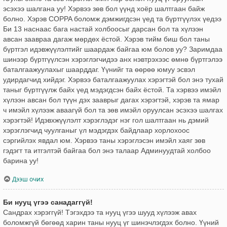
эсэхээ шалгана уу! Хэрвээ зөв бол үүнд хоёр шалтгаан байж
болно. Хэрэв COPPA боломж дэмжигдсэн үед та бүртгүүлэх үедээ
Би 13 наснаас бага настай холбоосыг дарсан бол та хүлээн
авсан заавраа дагаж мөрдөх ёстой. Хэрэв тийм биш бол таны
бүртгэл идэвжүүлэлтийг шаардаж байгаа юм болов уу? Заримдаа
шинээр бүртгүүлсэн хэрэглэгчидээ анх нэвтрэхээс өмнө бүртгэлээ
баталгаажуулахыг шаарддаг. Үүнийг та өөрөө юмуу эсвэл
удирдагчид хийдэг. Хэрвээ баталгаажуулах хэрэгтэй бол энэ тухай
таныг бүртгүүлж байх үед мэдэгдсэн байх ёстой. Та хэрвээ имэйл
хүлээн авсан бол түүн дэх зааврыг дагах хэрэгтэй, хэрэв та ямар
ч имэйл хүлээж аваагүй бол та зөв имэйл оруулсан эсэхээ шалгах
хэрэгтэй! Идэвхжүүлэлт хэрэглэдэг нэг гол шалтгаан нь дэмий
хэрэглэгчид чуулганыг үл мэдэгдэх байдлаар хорлохоос
сэргийлэх явдал юм. Хэрвээ таны хэрэглэсэн имэйл хаяг зөв
гэдэгт та итгэлтэй байгаа бол энэ талаар Админуудтай холбоо
барина уу!
Дээш очих
Би нууц үгээ санадаггүй!
Сандрах хэрэггүй! Тэгэхдээ та нууц үгээ шууд хүлээж авах
боломжгүй бөгөөд харин таны нууц үг шинэчлэгдэх болно. Үүний