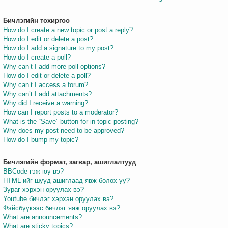
Бичлэгийн тохиргоо
How do I create a new topic or post a reply?
How do I edit or delete a post?
How do I add a signature to my post?
How do I create a poll?
Why can’t I add more poll options?
How do I edit or delete a poll?
Why can’t I access a forum?
Why can’t I add attachments?
Why did I receive a warning?
How can I report posts to a moderator?
What is the “Save” button for in topic posting?
Why does my post need to be approved?
How do I bump my topic?
Бичлэгийн формат, загвар, ашиглалтууд
BBCode гэж юу вэ?
HTML-ийг шууд ашиглаад явж болох уу?
Зураг хэрхэн оруулах вэ?
Youtube бичлэг хэрхэн оруулах вэ?
Фэйсбүүкээс бичлэг яаж оруулах вэ?
What are announcements?
What are sticky topics?