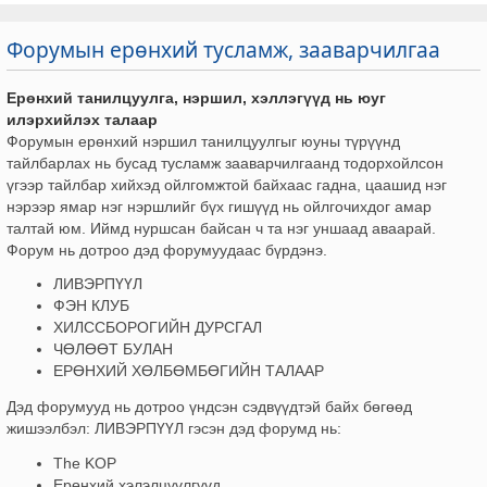
Форумын ерөнхий тусламж, зааварчилгаа
Ерөнхий танилцуулга, нэршил, хэллэгүүд нь юуг
илэрхийлэх талаар
Форумын ерөнхий нэршил танилцуулгыг юуны түрүүнд
тайлбарлах нь бусад тусламж зааварчилгаанд тодорхойлсон
үгээр тайлбар хийхэд ойлгомжтой байхаас гадна, цаашид нэг
нэрээр ямар нэг нэршлийг бүх гишүүд нь ойлгочихдог амар
талтай юм. Иймд нуршсан байсан ч та нэг уншаад аваарай.
Форум нь дотроо дэд форумуудаас бүрдэнэ.
ЛИВЭРПҮҮЛ
ФЭН КЛУБ
ХИЛССБОРОГИЙН ДУРСГАЛ
ЧӨЛӨӨТ БУЛАН
ЕРӨНХИЙ ХӨЛБӨМБӨГИЙН ТАЛААР
Дэд форумууд нь дотроо үндсэн сэдвүүдтэй байх бөгөөд
жишээлбэл: ЛИВЭРПҮҮЛ гэсэн дэд форумд нь:
The KOP
Ерөнхий хэлэлцүүлгүүд