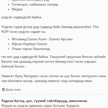
Солилцоо, наймааны талаар
Медиа
үндсэн сэдвүүдтэй байна.
Үндсэн сэдэв дотор дэд сэдвүүд байх бөгөөд жишээлбэл: The
KOP гэсэн үндсэн сэдэвт нь:
Мохамед Салах Хали - Египет Арслан
Юргэн Норберт Клопп
Улаан торны Хаалгачид
гэх мэт дэд сэдвүүдтэй байна. Гишүүний оруулсан бичсэн зүйлийг
Бичлэг гэж цаашид нэрлэж тогтох бөгөөд пост гэсэн нэршил
байхгүй болно.
Навигат буюу Navigator гэсэн хэллэг нь цэс болон чиглүүлэгч линк
гэж ойлговол зүгээр. цаашид навигат гээд хэлэгдээд явна.
Дээш очих
Үндсэн бүтэц, цэс, түүний тайлбарууд, ажиллагаа
Форум нь үндсэн дараахь хэдэн бүтцээс бүрдэнэ.