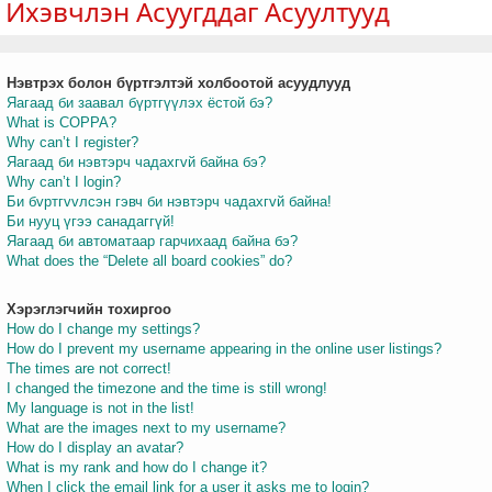
Ихэвчлэн Асуугддаг Асуултууд
Нэвтрэх болон бүртгэлтэй холбоотой асуудлууд
т
Яагаад би заавал бүртгүүлэх ёстой бэ?
What is COPPA?
Why can’t I register?
Яагаад би нэвтэрч чадахгvй байна бэ?
Why can’t I login?
Би бvртгvvлсэн гэвч би нэвтэрч чадахгvй байна!
Би нууц үгээ санадаггүй!
Яагаад би автоматаар гарчихаад байна бэ?
What does the “Delete all board cookies” do?
Хэрэглэгчийн тохиргоо
How do I change my settings?
How do I prevent my username appearing in the online user listings?
The times are not correct!
I changed the timezone and the time is still wrong!
My language is not in the list!
What are the images next to my username?
How do I display an avatar?
What is my rank and how do I change it?
When I click the email link for a user it asks me to login?