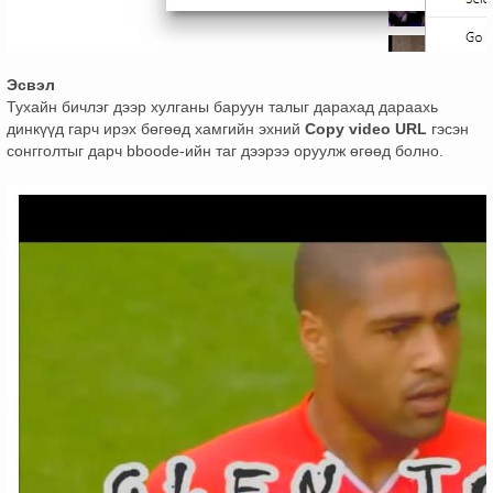
Эсвэл
Тухайн бичлэг дээр хулганы баруун талыг дарахад дараахь
динкүүд гарч ирэх бөгөөд хамгийн эхний
Copy video URL
гэсэн
сонгголтыг дарч bboode-ийн таг дээрээ оруулж өгөөд болно.