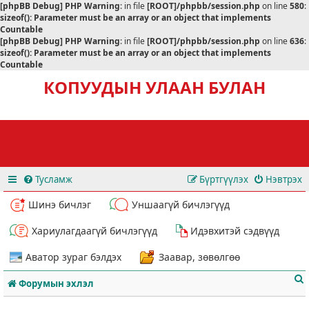
[phpBB Debug] PHP Warning
: in file
[ROOT]/phpbb/session.php
on line
580
:
sizeof(): Parameter must be an array or an object that implements
Countable
[phpBB Debug] PHP Warning
: in file
[ROOT]/phpbb/session.php
on line
636
:
sizeof(): Parameter must be an array or an object that implements
Countable
КОПУУДЫН УЛААН БУЛАН
Тусламж
Бүртгүүлэх
Нэвтрэх
Шинэ бичлэг
Уншаагүй бичлэгүүд
Хариулагдаагүй бичлэгүүд
Идэвхитэй сэдвүүд
Аватор зураг бэлдэх
Заавар, зөвөлгөө
Форумын эхлэл