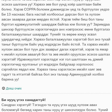
эсэхээ шалгана уу! Хэрвээ зөв бол үүнд хоёр шалтгаан байж
болно. Хэрэв COPPA боломж дэмжигдсэн үед та бүртгүүлэх үедээ
Би 13 наснаас бага настай холбоосыг дарсан бол та хүлээн
авсан заавраа дагаж мөрдөх ёстой. Хэрэв тийм биш бол таны
бүртгэл идэвжүүлэлтийг шаардаж байгаа юм болов уу? Заримдаа
шинээр бүртгүүлсэн хэрэглэгчидээ анх нэвтрэхээс өмнө бүртгэлээ
баталгаажуулахыг шаарддаг. Үүнийг та өөрөө юмуу эсвэл
удирдагчид хийдэг. Хэрвээ баталгаажуулах хэрэгтэй бол энэ тухай
таныг бүртгүүлж байх үед мэдэгдсэн байх ёстой. Та хэрвээ имэйл
хүлээн авсан бол түүн дэх зааврыг дагах хэрэгтэй, хэрэв та ямар
ч имэйл хүлээж аваагүй бол та зөв имэйл оруулсан эсэхээ шалгах
хэрэгтэй! Идэвхжүүлэлт хэрэглэдэг нэг гол шалтгаан нь дэмий
хэрэглэгчид чуулганыг үл мэдэгдэх байдлаар хорлохоос
сэргийлэх явдал юм. Хэрвээ таны хэрэглэсэн имэйл хаяг зөв
гэдэгт та итгэлтэй байгаа бол энэ талаар Админуудтай холбоо
барина уу!
Дээш очих
Би нууц үгээ санадаггүй!
Сандрах хэрэггүй! Тэгэхдээ та нууц үгээ шууд хүлээж авах
боломжгүй бөгөөд харин таны нууц үг шинэчлэгдэх болно. Үүний