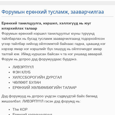
Форумын ерөнхий тусламж, зааварчилгаа
Ерөнхий танилцуулга, нэршил, хэллэгүүд нь юуг
илэрхийлэх талаар
Форумын ерөнхий нэршил танилцуулгыг юуны түрүүнд
тайлбарлах нь бусад тусламж зааварчилгаанд тодорхойлсон
үгээр тайлбар хийхэд ойлгомжтой байхаас гадна, цаашид нэг
нэрээр ямар нэг нэршлийг бүх гишүүд нь ойлгочихдог амар
талтай юм. Иймд нуршсан байсан ч та нэг уншаад аваарай.
Форум нь дотроо дэд форумуудаас бүрдэнэ.
ЛИВЭРПҮҮЛ
ФЭН КЛУБ
ХИЛССБОРОГИЙН ДУРСГАЛ
ЧӨЛӨӨТ БУЛАН
ЕРӨНХИЙ ХӨЛБӨМБӨГИЙН ТАЛААР
Дэд форумууд нь дотроо үндсэн сэдвүүдтэй байх бөгөөд
жишээлбэл: ЛИВЭРПҮҮЛ гэсэн дэд форумд нь:
The KOP
Ерөнхий хэлэлцүүлгүүд