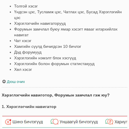
Толгой хэсэг
Үндсэн цэс, Тусламж цэс, Чатлах цэс, Бусад Хэрэглэгийн
цэс
Хэрэглэгчийн навигаторууд
Форумын замчлал буюу ямар хэсэгт явааг илэрхийлэх
навигат
Чат хэсэг
Хамгийн сүүлд бичигдсэн 10 бичлэг
Дэд форумууд
Хэрэглэгийн нэмэлт блок хэсгүүд
Хэрэглэгийн болон форумын статистакууд
Хөл хэсэг
Дээш очих
Хэрэглэгчийн навиготор, Форумын замчлал гэж юу?
1. Хэрэглэгчийн навигатор