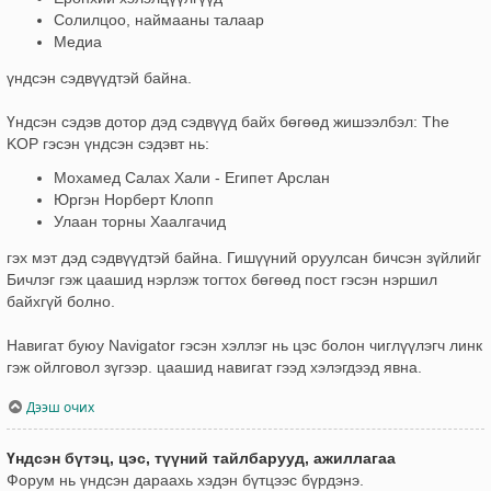
Солилцоо, наймааны талаар
Медиа
үндсэн сэдвүүдтэй байна.
Үндсэн сэдэв дотор дэд сэдвүүд байх бөгөөд жишээлбэл: The
KOP гэсэн үндсэн сэдэвт нь:
Мохамед Салах Хали - Египет Арслан
Юргэн Норберт Клопп
Улаан торны Хаалгачид
гэх мэт дэд сэдвүүдтэй байна. Гишүүний оруулсан бичсэн зүйлийг
Бичлэг гэж цаашид нэрлэж тогтох бөгөөд пост гэсэн нэршил
байхгүй болно.
Навигат буюу Navigator гэсэн хэллэг нь цэс болон чиглүүлэгч линк
гэж ойлговол зүгээр. цаашид навигат гээд хэлэгдээд явна.
Дээш очих
Үндсэн бүтэц, цэс, түүний тайлбарууд, ажиллагаа
Форум нь үндсэн дараахь хэдэн бүтцээс бүрдэнэ.