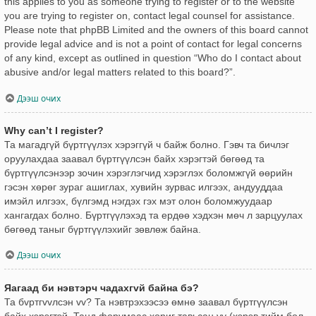
this applies to you as someone trying to register or to the website
you are trying to register on, contact legal counsel for assistance.
Please note that phpBB Limited and the owners of this board cannot
provide legal advice and is not a point of contact for legal concerns
of any kind, except as outlined in question “Who do I contact about
abusive and/or legal matters related to this board?”.
Дээш очих
Why can’t I register?
Та магадгүй бүртгүүлэх хэрэггүй ч байж болно. Гэвч та бичлэг
оруулахдаа заавал бүртгүүлсэн байх хэрэгтэй бөгөөд та
бүртгүүлсэнээр зочин хэрэглэгчид хэрэглэх боломжгүй өөрийн
гэсэн хөрөг зураг ашиглах, хувийн зурвас илгээх, андууддаа
имэйл илгээх, бүлгэмд нэгдэх гэх мэт олон боломжуудаар
хангагдах болно. Бүртгүүлэхэд та ердөө хэдхэн мөч л зарцуулах
бөгөөд таныг бүртгүүлэхийг зөвлөж байна.
Дээш очих
Яагаад би нэвтэрч чадахгvй байна бэ?
Та бvртгvvлсэн vv? Та нэвтрэхээсээ өмнө заавал бүртгүүлсэн
байх хэрэгтэй. Танд форумаас хориг тавьсан уу (хэрэв тийм бол