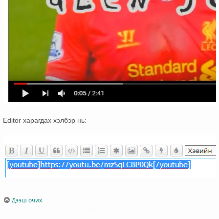
Editor харагдах хэлбэр нь:
Дээш очих