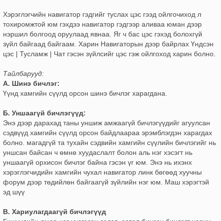
Хэрэглэгчийн навигатор гэдгийг туслах цэс гээд ойлгочиход л
тохиромжтой юм гэхдээ навигатор гэдгээр аливаа юман дээр
нэршил болгоод оруулаад явнаа. Яг ч бас цэс гэхэд болохгүй
зүйл байгаад байгаам. Харин Навигаторын дээр байрлах Үндсэн
цэс | Тусламж | Чат гэсэн зүйлсийг цэс гэж ойлгоход харин болно.
Тайлбарууд:
А. Шинэ бичлэг:
Үүнд хамгийн сүүлд орсон шинэ бичлэг харагдана.
Б. Уншаагүй бичлэгүүд:
Энэ дээр дарахад таны уншиж амжаагүй бичлэгүүдийг агуулсан
сэдвүүд хамгийн сүүлд орсон байдлаараа эрэмблэгдэн харагдах
болно. магадгүй та тухайн сэдвийн хамгийн сүүлийн бичлэгийг нь
уншсан байсан ч өмнө хуудаслалт болон аль нэг хэсэгт нь
уншаагүй орхисон бичлэг байна гэсэн үг юм. Энэ нь ихэнх
хэрэглэгчидийн хамгийн чухал навигатор линк бөгөөд хуучны
форум дээр төдийлөн байгаагүй зүйлийн нэг юм. Маш хэрэгтэй
эд шүү
В. Хариулагдаагүй бичлэгүүд