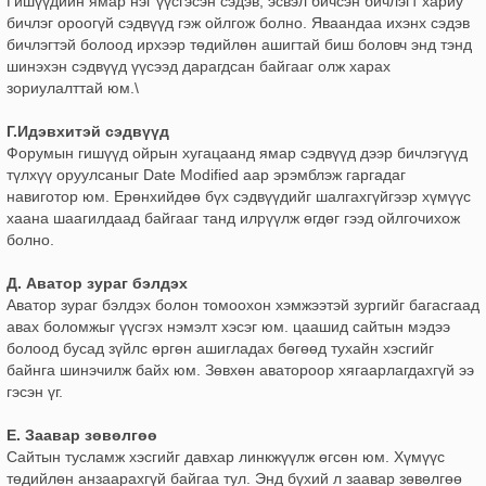
Гишүүдийн ямар нэг үүсгэсэн сэдэв, эсвэл бичсэн бичлэгт хариу
бичлэг ороогүй сэдвүүд гэж ойлгож болно. Яваандаа ихэнх сэдэв
бичлэгтэй болоод ирхээр төдийлөн ашигтай биш боловч энд тэнд
шинэхэн сэдвүүд үүсээд дарагдсан байгааг олж харах
зориулалттай юм.\
Г.Идэвхитэй сэдвүүд
Форумын гишүүд ойрын хугацаанд ямар сэдвүүд дээр бичлэгүүд
түлхүү оруулсаныг Date Modified аар эрэмблэж гаргадаг
навиготор юм. Ерөнхийдөө бүх сэдвүүдийг шалгахгүйгээр хүмүүс
хаана шаагилдаад байгааг танд илрүүлж өгдөг гээд ойлгочихож
болно.
Д. Аватор зураг бэлдэх
Аватор зураг бэлдэх болон томоохон хэмжээтэй зургийг багасгаад
авах боломжыг үүсгэх нэмэлт хэсэг юм. цаашид сайтын мэдээ
болоод бусад зүйлс өргөн ашигладах бөгөөд тухайн хэсгийг
байнга шинэчилж байх юм. Зөвхөн аватороор хягаарлагдахгүй ээ
гэсэн үг.
Е. Заавар зөвөлгөө
Сайтын тусламж хэсгийг давхар линкжүүлж өгсөн юм. Хүмүүс
төдийлөн анзаарахгүй байгаа тул. Энд бүхий л заавар зөвөлгөө