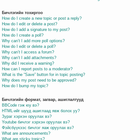
Бичлэгийн тохиргоо
How do I create a new topic or post a reply?
How do I edit or delete a post?
How do I add a signature to my post?
How do I create a poll?
Why can’t I add more poll options?
How do I edit or delete a poll?
Why can’t I access a forum?
Why can’t I add attachments?
Why did I receive a warning?
How can I report posts to a moderator?
What is the “Save” button for in topic posting?
Why does my post need to be approved?
How do I bump my topic?
Бичлэгийн формат, загвар, ашиглалтууд
BBCode гэж юу вэ?
HTML-ийг шууд ашиглаад явж болох уу?
Зураг хэрхэн оруулах вэ?
Youtube бичлэг хэрхэн оруулах вэ?
Фэйсбүүкээс бичлэг яаж оруулах вэ?
What are announcements?
What are sticky topics?