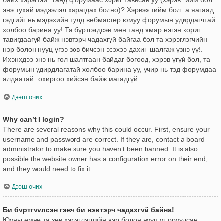
энэ тухай мэдээлэл харагдах болно)? Хэрвээ тийм бол та яагаад
гэдгийг нь мэдэхийн тулд вебмастер юмуу форумын удирдагчтай
холбоо барина уу! Та бүртгэгдсэн мөн танд ямар нэгэн хориг
тавигдаагүй байж нэвтэрч чадахгүй байгаа бол та хэрэглэгчийн
нэр болон нууц үгээ зөв бичсэн эсэхээ дахин шалгаж үзнэ үү!.
Ихэнхдээ энэ нь гол шалтгаан байдаг бөгөөд, хэрэв үгүй бол, та
форумын удирдлагатай холбоо барина уу, учир нь тэд форумдаа
алдаатай тохиргоо хийсэн байж магадгүй.
Дээш очих
Why can’t I login?
There are several reasons why this could occur. First, ensure your
username and password are correct. If they are, contact a board
administrator to make sure you haven’t been banned. It is also
possible the website owner has a configuration error on their end,
and they would need to fix it.
Дээш очих
Би бvртгvvлсэн гэвч би нэвтэрч чадахгvй байна!
Юуны өмнө та зөв хэрэглэгчийн нэр болон нууц үг оруулсан