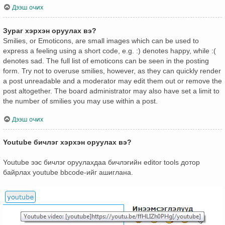
Дээш очих
Зураг хэрхэн оруулах вэ?
Smilies, or Emoticons, are small images which can be used to
express a feeling using a short code, e.g. :) denotes happy, while :(
denotes sad. The full list of emoticons can be seen in the posting
form. Try not to overuse smilies, however, as they can quickly render
a post unreadable and a moderator may edit them out or remove the
post altogether. The board administrator may also have set a limit to
the number of smilies you may use within a post.
Дээш очих
Youtube бичлэг хэрхэн оруулах вэ?
Youtube ээс бичлэг оруулахдаа бичлэгийн editor tools дотор
байрлах youtube bbcode-ийг ашиглана.