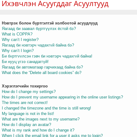
Ихэвчлэн Асуугддаг Асуултууд
Нэвтрэх болон бүртгэлтэй холбоотой асуудлууд
т
Яагаад би заавал бүртгүүлэх ёстой бэ?
What is COPPA?
Why can’t I register?
Яагаад би нэвтэрч чадахгvй байна бэ?
Why can’t I login?
Би бvртгvvлсэн гэвч би нэвтэрч чадахгvй байна!
Би нууц үгээ санадаггүй!
Яагаад би автоматаар гарчихаад байна бэ?
What does the “Delete all board cookies” do?
Хэрэглэгчийн тохиргоо
How do I change my settings?
How do I prevent my username appearing in the online user listings?
The times are not correct!
I changed the timezone and the time is still wrong!
My language is not in the list!
What are the images next to my username?
How do I display an avatar?
What is my rank and how do I change it?
When I click the email link for a user it asks me to login?