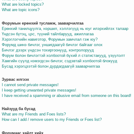
What are locked topics?
What are topic icons?
Форумын ерөнхий тусламж, зааварчилгаа
Ерөнхий танилцуулга, нэршил, хэллэгүүд нь юуг илэрхийлэх талаар
Үндсэн бүтэц, цэс, түүний тайлбарууд, ажиллагаа
Хэрэглэгчийн навиготор, Форумын замчлал гэж юу?
Форумд шинэ бичлэг, уншигдаагүй бичлэг байгааг олох
Бичлэг дээрх үндсэн тохиргоонууд, контролорууд
Форум болон бичлэгтэй холбоотой бүхий л статистакууд, үзүүлэлт
Хамгийн сүүлд нэмэгдсэн бичлэг, сэдэвтай холбоотой блокууд
Бусад хэрэгцээтэй болон дурдагдаагүй зааварчилгаа
Зурвас илгээх
I cannot send private messages!
I keep getting unwanted private messages!
I have received a spamming or abusive email from someone on this board!
Найзууд ба бусад
What are my Friends and Foes lists?
How can I add / remove users to my Friends or Foes list?
Форумаас хайлт хийх