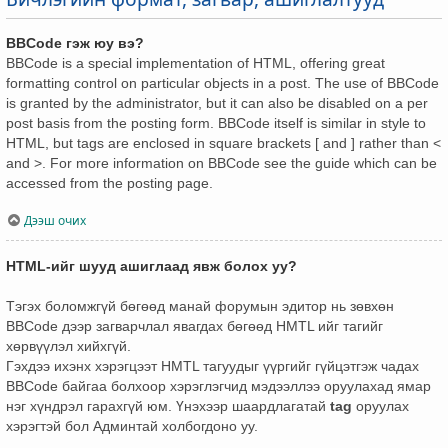
BBCode гэж юу вэ?
BBCode is a special implementation of HTML, offering great
formatting control on particular objects in a post. The use of BBCode
is granted by the administrator, but it can also be disabled on a per
post basis from the posting form. BBCode itself is similar in style to
HTML, but tags are enclosed in square brackets [ and ] rather than <
and >. For more information on BBCode see the guide which can be
accessed from the posting page.
Дээш очих
HTML-ийг шууд ашиглаад явж болох уу?
Тэгэх боломжгүй бөгөөд манай форумын эдитор нь зөвхөн
BBCode дээр загварчлал явагдах бөгөөд HMTL ийг тагийг
хөрвүүлэл хийхгүй.
Гэхдээ ихэнх хэрэгцээт HMTL тагуудыг үүргийг гүйцэтгэж чадах
BBCode байгаа болхоор хэрэглэгчид мэдээллээ оруулахад ямар
нэг хүндрэл гарахгүй юм. Үнэхээр шаардлагатай
tag
оруулах
хэрэгтэй бол Админтай холбогдоно уу.