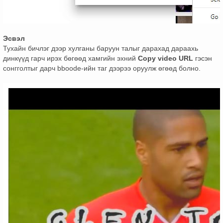
Эсвэл
Тухайн бичлэг дээр хулганы баруун талыг дарахад дараахь
динкүүд гарч ирэх бөгөөд хамгийн эхний
Copy video URL
гэсэн
сонгголтыг дарч bboode-ийн таг дээрээ оруулж өгөөд болно.