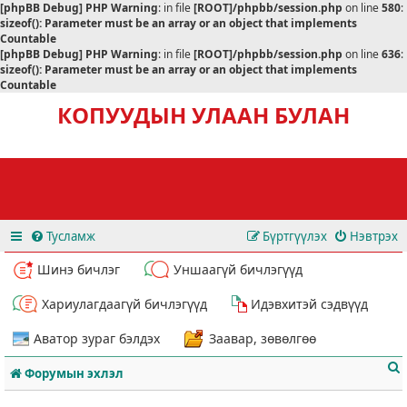
[phpBB Debug] PHP Warning
: in file
[ROOT]/phpbb/session.php
on line
580
:
sizeof(): Parameter must be an array or an object that implements
Countable
[phpBB Debug] PHP Warning
: in file
[ROOT]/phpbb/session.php
on line
636
:
sizeof(): Parameter must be an array or an object that implements
Countable
КОПУУДЫН УЛААН БУЛАН
Тусламж
Бүртгүүлэх
Нэвтрэх
Шинэ бичлэг
Уншаагүй бичлэгүүд
Хариулагдаагүй бичлэгүүд
Идэвхитэй сэдвүүд
Аватор зураг бэлдэх
Заавар, зөвөлгөө
Форумын эхлэл