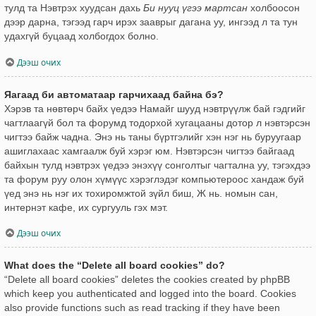
тулд та Нэвтрэх хуудсан дахь
Би нууц үгээ мартсан
холбоосон
дээр дарна, тэгээд гарч ирэх зааврыг дагана уу, ингээд л та тун
удахгүй буцаад холбогдох болно.
Дээш очих
Яагаад би автоматаар гарчихаад байна бэ?
Хэрэв та нөвтөрч байх үедээ Намайг шууд нэвтрүүлж бай гэдгийг
чагтлаагүй бол та форумд тодорхой хугацааны дотор л нэвтэрсэн
чигтээ байж чадна. Энэ нь таны бүртгэлийг хэн нэг нь буруугаар
ашиглахаас хамгаалж буй хэрэг юм. Нэвтэрсэн чигтээ байгаад
байхын тулд нэвтрэх үедээ энэхүү сонголтыг чагтална уу, тэгэхдээ
та форум руу олон хүмүүс хэрэглэдэг компьютероос хандаж буй
үед энэ нь нэг их тохиромжтой зүйл биш, Ж нь. номын сан,
интернэт кафе, их сургууль гэх мэт.
Дээш очих
What does the “Delete all board cookies” do?
“Delete all board cookies” deletes the cookies created by phpBB
which keep you authenticated and logged into the board. Cookies
also provide functions such as read tracking if they have been