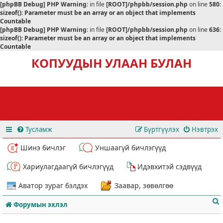
[phpBB Debug] PHP Warning
: in file
[ROOT]/phpbb/session.php
on line
580
:
sizeof(): Parameter must be an array or an object that implements
Countable
[phpBB Debug] PHP Warning
: in file
[ROOT]/phpbb/session.php
on line
636
:
sizeof(): Parameter must be an array or an object that implements
Countable
КОПУУДЫН УЛААН БУЛАН
Тусламж
Бүртгүүлэх
Нэвтрэх
Шинэ бичлэг
Уншаагүй бичлэгүүд
Хариулагдаагүй бичлэгүүд
Идэвхитэй сэдвүүд
Аватор зураг бэлдэх
Заавар, зөвөлгөө
Форумын эхлэл