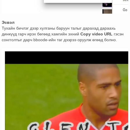
Эсвэл
Тухайн бичлэг дээр хулганы баруун талыг дарахад дараахь
динкүүд гарч ирэх бөгөөд хамгийн эхний
Copy video URL
гэсэн
сонгголтыг дарч bboode-ийн таг дээрээ оруулж өгөөд болно.