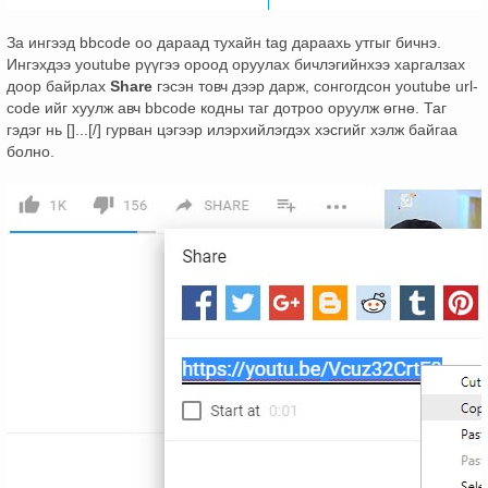
За ингээд bbcode оо дараад тухайн tag дараахь утгыг бичнэ.
Ингэхдээ youtube рүүгээ ороод оруулах бичлэгийнхээ харгалзах
доор байрлах
Share
гэсэн товч дээр дарж, сонгогдсон youtube url-
code ийг хуулж авч bbcode кодны таг дотроо оруулж өгнө. Таг
гэдэг нь []...[/] гурван цэгээр илэрхийлэгдэх хэсгийг хэлж байгаа
болно.