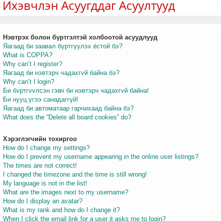
Ихэвчлэн Асуугддаг Асуултууд
Нэвтрэх болон бүртгэлтэй холбоотой асуудлууд
т
Яагаад би заавал бүртгүүлэх ёстой бэ?
What is COPPA?
Why can’t I register?
Яагаад би нэвтэрч чадахгvй байна бэ?
Why can’t I login?
Би бvртгvvлсэн гэвч би нэвтэрч чадахгvй байна!
Би нууц үгээ санадаггүй!
Яагаад би автоматаар гарчихаад байна бэ?
What does the “Delete all board cookies” do?
Хэрэглэгчийн тохиргоо
How do I change my settings?
How do I prevent my username appearing in the online user listings?
The times are not correct!
I changed the timezone and the time is still wrong!
My language is not in the list!
What are the images next to my username?
How do I display an avatar?
What is my rank and how do I change it?
When I click the email link for a user it asks me to login?