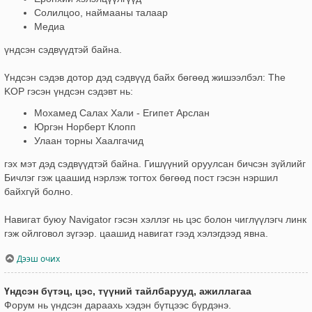
Солилцоо, наймааны талаар
Медиа
үндсэн сэдвүүдтэй байна.
Үндсэн сэдэв дотор дэд сэдвүүд байх бөгөөд жишээлбэл: The
KOP гэсэн үндсэн сэдэвт нь:
Мохамед Салах Хали - Египет Арслан
Юргэн Норберт Клопп
Улаан торны Хаалгачид
гэх мэт дэд сэдвүүдтэй байна. Гишүүний оруулсан бичсэн зүйлийг
Бичлэг гэж цаашид нэрлэж тогтох бөгөөд пост гэсэн нэршил
байхгүй болно.
Навигат буюу Navigator гэсэн хэллэг нь цэс болон чиглүүлэгч линк
гэж ойлговол зүгээр. цаашид навигат гээд хэлэгдээд явна.
Дээш очих
Үндсэн бүтэц, цэс, түүний тайлбарууд, ажиллагаа
Форум нь үндсэн дараахь хэдэн бүтцээс бүрдэнэ.