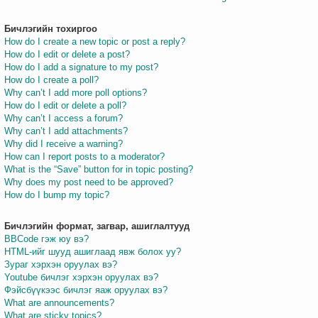
Бичлэгийн тохиргоо
How do I create a new topic or post a reply?
How do I edit or delete a post?
How do I add a signature to my post?
How do I create a poll?
Why can’t I add more poll options?
How do I edit or delete a poll?
Why can’t I access a forum?
Why can’t I add attachments?
Why did I receive a warning?
How can I report posts to a moderator?
What is the “Save” button for in topic posting?
Why does my post need to be approved?
How do I bump my topic?
Бичлэгийн формат, загвар, ашиглалтууд
BBCode гэж юу вэ?
HTML-ийг шууд ашиглаад явж болох уу?
Зураг хэрхэн оруулах вэ?
Youtube бичлэг хэрхэн оруулах вэ?
Фэйсбүүкээс бичлэг яаж оруулах вэ?
What are announcements?
What are sticky topics?