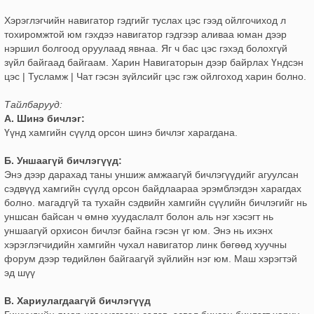
Хэрэглэгчийн навигатор гэдгийг туслах цэс гээд ойлгочиход л
тохиромжтой юм гэхдээ навигатор гэдгээр аливаа юман дээр
нэршил болгоод оруулаад явнаа. Яг ч бас цэс гэхэд болохгүй
зүйл байгаад байгаам. Харин Навигаторын дээр байрлах Үндсэн
цэс | Тусламж | Чат гэсэн зүйлсийг цэс гэж ойлгоход харин болно.
Тайлбарууд:
А. Шинэ бичлэг:
Үүнд хамгийн сүүлд орсон шинэ бичлэг харагдана.
Б. Уншаагүй бичлэгүүд:
Энэ дээр дарахад таны уншиж амжаагүй бичлэгүүдийг агуулсан
сэдвүүд хамгийн сүүлд орсон байдлаараа эрэмблэгдэн харагдах
болно. магадгүй та тухайн сэдвийн хамгийн сүүлийн бичлэгийг нь
уншсан байсан ч өмнө хуудаслалт болон аль нэг хэсэгт нь
уншаагүй орхисон бичлэг байна гэсэн үг юм. Энэ нь ихэнх
хэрэглэгчидийн хамгийн чухал навигатор линк бөгөөд хуучны
форум дээр төдийлөн байгаагүй зүйлийн нэг юм. Маш хэрэгтэй
эд шүү
В. Хариулагдаагүй бичлэгүүд