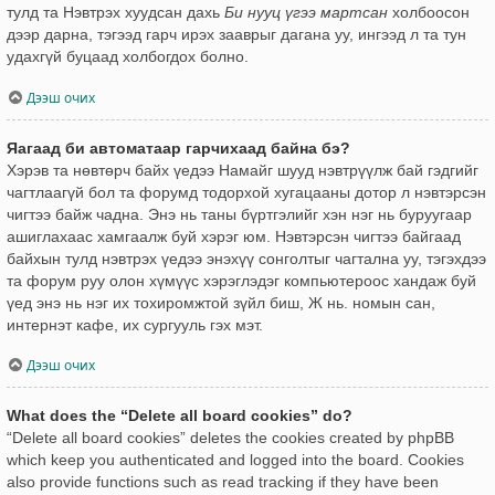
тулд та Нэвтрэх хуудсан дахь
Би нууц үгээ мартсан
холбоосон
дээр дарна, тэгээд гарч ирэх зааврыг дагана уу, ингээд л та тун
удахгүй буцаад холбогдох болно.
Дээш очих
Яагаад би автоматаар гарчихаад байна бэ?
Хэрэв та нөвтөрч байх үедээ Намайг шууд нэвтрүүлж бай гэдгийг
чагтлаагүй бол та форумд тодорхой хугацааны дотор л нэвтэрсэн
чигтээ байж чадна. Энэ нь таны бүртгэлийг хэн нэг нь буруугаар
ашиглахаас хамгаалж буй хэрэг юм. Нэвтэрсэн чигтээ байгаад
байхын тулд нэвтрэх үедээ энэхүү сонголтыг чагтална уу, тэгэхдээ
та форум руу олон хүмүүс хэрэглэдэг компьютероос хандаж буй
үед энэ нь нэг их тохиромжтой зүйл биш, Ж нь. номын сан,
интернэт кафе, их сургууль гэх мэт.
Дээш очих
What does the “Delete all board cookies” do?
“Delete all board cookies” deletes the cookies created by phpBB
which keep you authenticated and logged into the board. Cookies
also provide functions such as read tracking if they have been