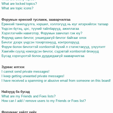
What are locked topics?
What are topic icons?
Форумын ерөнхий тусламж, зааварчилгаа
Ерөнхий танилцуулга, нэршил, хэллэгүүд нь юуг илэрхийлэх талаар
Үндсэн бүтэц, цэс, түүний тайлбарууд, ажиллагаа
Хэрэглэгчийн навиготор, Форумын замчлал гэж юу?
Форумд шинэ бичлэг, уншигдаагүй бичлэг байгааг олох
Бичлэг дээрх үндсэн тохиргоонууд, контролорууд
Форум болон бичлэгтэй холбоотой бүхий л статистакууд, үзүүлэлт
Хамгийн сүүлд нэмэгдсэн бичлэг, сэдэвтай холбоотой блокууд
Бусад хэрэгцээтэй болон дурдагдаагүй зааварчилгаа
Зурвас илгээх
I cannot send private messages!
I keep getting unwanted private messages!
I have received a spamming or abusive email from someone on this board!
Найзууд ба бусад
What are my Friends and Foes lists?
How can I add / remove users to my Friends or Foes list?
Форумаас хайлт хийх