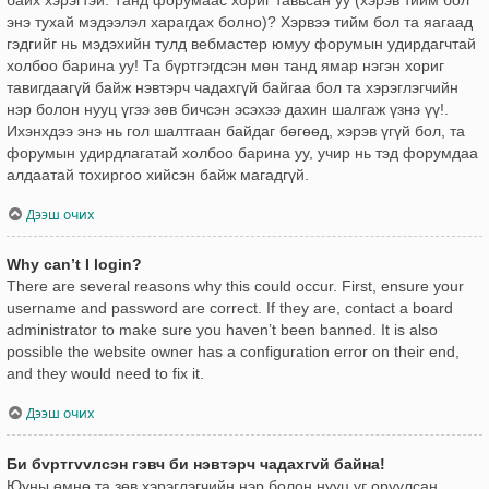
энэ тухай мэдээлэл харагдах болно)? Хэрвээ тийм бол та яагаад
гэдгийг нь мэдэхийн тулд вебмастер юмуу форумын удирдагчтай
холбоо барина уу! Та бүртгэгдсэн мөн танд ямар нэгэн хориг
тавигдаагүй байж нэвтэрч чадахгүй байгаа бол та хэрэглэгчийн
нэр болон нууц үгээ зөв бичсэн эсэхээ дахин шалгаж үзнэ үү!.
Ихэнхдээ энэ нь гол шалтгаан байдаг бөгөөд, хэрэв үгүй бол, та
форумын удирдлагатай холбоо барина уу, учир нь тэд форумдаа
алдаатай тохиргоо хийсэн байж магадгүй.
Дээш очих
Why can’t I login?
There are several reasons why this could occur. First, ensure your
username and password are correct. If they are, contact a board
administrator to make sure you haven’t been banned. It is also
possible the website owner has a configuration error on their end,
and they would need to fix it.
Дээш очих
Би бvртгvvлсэн гэвч би нэвтэрч чадахгvй байна!
Юуны өмнө та зөв хэрэглэгчийн нэр болон нууц үг оруулсан