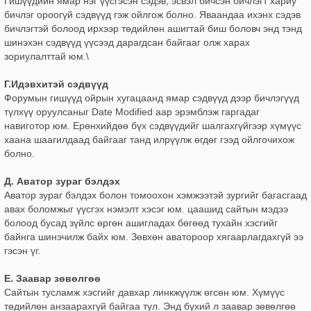
Гишүүдийн ямар нэг үүсгэсэн сэдэв, эсвэл бичсэн бичлэгт хариу
бичлэг ороогүй сэдвүүд гэж ойлгож болно. Яваандаа ихэнх сэдэв
бичлэгтэй болоод ирхээр төдийлөн ашигтай биш боловч энд тэнд
шинэхэн сэдвүүд үүсээд дарагдсан байгааг олж харах
зориулалттай юм.\
Г.Идэвхитэй сэдвүүд
Форумын гишүүд ойрын хугацаанд ямар сэдвүүд дээр бичлэгүүд
түлхүү оруулсаныг Date Modified аар эрэмблэж гаргадаг
навиготор юм. Ерөнхийдөө бүх сэдвүүдийг шалгахгүйгээр хүмүүс
хаана шаагилдаад байгааг танд илрүүлж өгдөг гээд ойлгочихож
болно.
Д. Аватор зураг бэлдэх
Аватор зураг бэлдэх болон томоохон хэмжээтэй зургийг багасгаад
авах боломжыг үүсгэх нэмэлт хэсэг юм. цаашид сайтын мэдээ
болоод бусад зүйлс өргөн ашигладах бөгөөд тухайн хэсгийг
байнга шинэчилж байх юм. Зөвхөн аватороор хягаарлагдахгүй ээ
гэсэн үг.
Е. Заавар зөвөлгөө
Сайтын тусламж хэсгийг давхар линкжүүлж өгсөн юм. Хүмүүс
төдийлөн анзаарахгүй байгаа тул. Энд бүхий л заавар зөвөлгөө