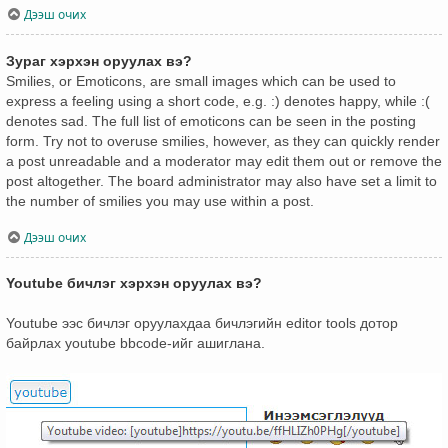
Дээш очих
Зураг хэрхэн оруулах вэ?
Smilies, or Emoticons, are small images which can be used to
express a feeling using a short code, e.g. :) denotes happy, while :(
denotes sad. The full list of emoticons can be seen in the posting
form. Try not to overuse smilies, however, as they can quickly render
a post unreadable and a moderator may edit them out or remove the
post altogether. The board administrator may also have set a limit to
the number of smilies you may use within a post.
Дээш очих
Youtube бичлэг хэрхэн оруулах вэ?
Youtube ээс бичлэг оруулахдаа бичлэгийн editor tools дотор
байрлах youtube bbcode-ийг ашиглана.