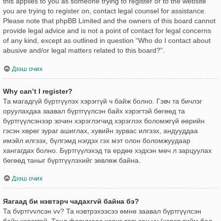
this applies to you as someone trying to register or to the website
you are trying to register on, contact legal counsel for assistance.
Please note that phpBB Limited and the owners of this board cannot
provide legal advice and is not a point of contact for legal concerns
of any kind, except as outlined in question “Who do I contact about
abusive and/or legal matters related to this board?”.
Дээш очих
Why can’t I register?
Та магадгүй бүртгүүлэх хэрэггүй ч байж болно. Гэвч та бичлэг
оруулахдаа заавал бүртгүүлсэн байх хэрэгтэй бөгөөд та
бүртгүүлсэнээр зочин хэрэглэгчид хэрэглэх боломжгүй өөрийн
гэсэн хөрөг зураг ашиглах, хувийн зурвас илгээх, андууддаа
имэйл илгээх, бүлгэмд нэгдэх гэх мэт олон боломжуудаар
хангагдах болно. Бүртгүүлэхэд та ердөө хэдхэн мөч л зарцуулах
бөгөөд таныг бүртгүүлэхийг зөвлөж байна.
Дээш очих
Яагаад би нэвтэрч чадахгvй байна бэ?
Та бvртгvvлсэн vv? Та нэвтрэхээсээ өмнө заавал бүртгүүлсэн
байх хэрэгтэй. Танд форумаас хориг тавьсан уу (хэрэв тийм бол