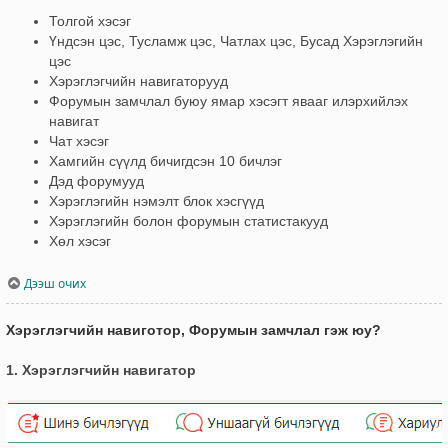
Толгой хэсэг
Үндсэн цэс, Тусламж цэс, Чатлах цэс, Бусад Хэрэглэгийн
цэс
Хэрэглэгчийн навигаторууд
Форумын замчлал буюу ямар хэсэгт явааг илэрхийлэх
навигат
Чат хэсэг
Хамгийн сүүлд бичигдсэн 10 бичлэг
Дэд форумууд
Хэрэглэгийн нэмэлт блок хэсгүүд
Хэрэглэгийн болон форумын статистакууд
Хөл хэсэг
Дээш очих
Хэрэглэгчийн навиготор, Форумын замчлал гэж юу?
1. Хэрэглэгчийн навигатор