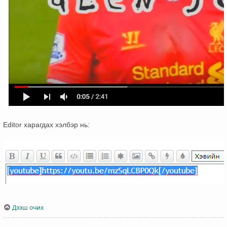
Editor харагдах хэлбэр нь:
Дээш очих