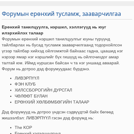
Форумын ерөнхий тусламж, зааварчилгаа
Ерөнхий танилцуулга, нэршил, хэллэгүүд нь юуг
илэрхийлэх талаар
Форумын ерөнхий нэршил танилцуулгыг юуны түрүүнд
тайлбарлах нь бусад тусламж зааварчилгаанд тодорхойлсон
үгээр тайлбар хийхэд ойлгомжтой байхаас гадна, цаашид нэг
нэрээр ямар нэг нэршлийг бүх гишүүд нь ойлгочихдог амар
талтай юм. Иймд нуршсан байсан ч та нэг уншаад аваарай.
Форум нь дотроо дэд форумуудаас бүрдэнэ.
ЛИВЭРПҮҮЛ
ФЭН КЛУБ
ХИЛССБОРОГИЙН ДУРСГАЛ
ЧӨЛӨӨТ БУЛАН
ЕРӨНХИЙ ХӨЛБӨМБӨГИЙН ТАЛААР
Дэд форумууд нь дотроо үндсэн сэдвүүдтэй байх бөгөөд
жишээлбэл: ЛИВЭРПҮҮЛ гэсэн дэд форумд нь:
The KOP
Ерөнхий хэлэлцүүлгүүд