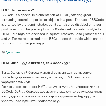
BBCode гэж юу вэ?
BBCode is a special implementation of HTML, offering great
formatting control on particular objects in a post. The use of BBCode
is granted by the administrator, but it can also be disabled on a per
post basis from the posting form. BBCode itself is similar in style to
HTML, but tags are enclosed in square brackets [ and ] rather than <
and >. For more information on BBCode see the guide which can be
accessed from the posting page.
Дээш очих
HTML-ийг шууд ашиглаад явж болох уу?
Тэгэх боломжгүй бөгөөд манай форумын эдитор нь зөвхөн
BBCode дээр загварчлал явагдах бөгөөд HMTL ийг тагийг
хөрвүүлэл хийхгүй.
Гэхдээ ихэнх хэрэгцээт HMTL тагуудыг үүргийг гүйцэтгэж чадах
BBCode байгаа болхоор хэрэглэгчид мэдээллээ оруулахад ямар
нэг хүндрэл гарахгүй юм. Үнэхээр шаардлагатай
tag
оруулах
хэрэгтэй бол Админтай холбогдоно уу.