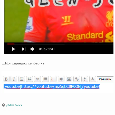
Editor харагдах хэлбэр нь:
Дээш очих