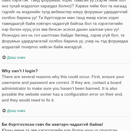
энэ тухай мэдээлэл харагдах болно)? Хэрвээ тийм бол та яагаад
гэдгийг нь мэдэхийн тулд вебмастер юмуу форумын удирдагчтай
холбоо барина уу! Та бүртгэгдсэн мөн танд ямар нэгэн хориг
тавигдаагүй байж нэвтэрч чадахгүй байгаа бол та хэрэглэгчийн
нэр болон нууц үгээ зөв бичсэн эсэхээ дахин шалгаж үзнэ үү!.
Ихэнхдээ энэ нь гол шалтгаан байдаг бөгөөд, хэрэв үгүй бол, та
форумын удирдлагатай холбоо барина уу, учир нь тэд форумдаа
алдаатай тохиргоо хийсэн байж магадгүй.
Дээш очих
Why can’t I login?
There are several reasons why this could occur. First, ensure your
username and password are correct. If they are, contact a board
administrator to make sure you haven’t been banned. It is also
possible the website owner has a configuration error on their end,
and they would need to fix it.
Дээш очих
Би бvртгvvлсэн гэвч би нэвтэрч чадахгvй байна!
Юуны өмнө та зөв хэрэглэгчийн нэр болон нууц үг оруулсан