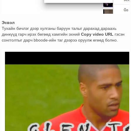
Эсвэл
Тухайн бичлэг дээр хулганы баруун талыг дарахад дараахь
динкүүд гарч ирэх бөгөөд хамгийн эхний
Copy video URL
гэсэн
сонгголтыг дарч bboode-ийн таг дээрээ оруулж өгөөд болно.