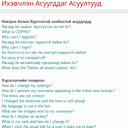
Ихэвчлэн Асуугддаг Асуултууд
Нэвтрэх болон бүртгэлтэй холбоотой асуудлууд
т
Яагаад би заавал бүртгүүлэх ёстой бэ?
What is COPPA?
Why can’t I register?
Яагаад би нэвтэрч чадахгvй байна бэ?
Why can’t I login?
Би бvртгvvлсэн гэвч би нэвтэрч чадахгvй байна!
Би нууц үгээ санадаггүй!
Яагаад би автоматаар гарчихаад байна бэ?
What does the “Delete all board cookies” do?
Хэрэглэгчийн тохиргоо
How do I change my settings?
How do I prevent my username appearing in the online user listings?
The times are not correct!
I changed the timezone and the time is still wrong!
My language is not in the list!
What are the images next to my username?
How do I display an avatar?
What is my rank and how do I change it?
When I click the email link for a user it asks me to login?