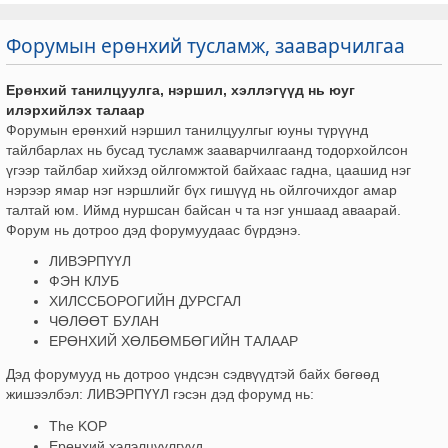
Форумын ерөнхий тусламж, зааварчилгаа
Ерөнхий танилцуулга, нэршил, хэллэгүүд нь юуг
илэрхийлэх талаар
Форумын ерөнхий нэршил танилцуулгыг юуны түрүүнд
тайлбарлах нь бусад тусламж зааварчилгаанд тодорхойлсон
үгээр тайлбар хийхэд ойлгомжтой байхаас гадна, цаашид нэг
нэрээр ямар нэг нэршлийг бүх гишүүд нь ойлгочихдог амар
талтай юм. Иймд нуршсан байсан ч та нэг уншаад аваарай.
Форум нь дотроо дэд форумуудаас бүрдэнэ.
ЛИВЭРПҮҮЛ
ФЭН КЛУБ
ХИЛССБОРОГИЙН ДУРСГАЛ
ЧӨЛӨӨТ БУЛАН
ЕРӨНХИЙ ХӨЛБӨМБӨГИЙН ТАЛААР
Дэд форумууд нь дотроо үндсэн сэдвүүдтэй байх бөгөөд
жишээлбэл: ЛИВЭРПҮҮЛ гэсэн дэд форумд нь:
The KOP
Ерөнхий хэлэлцүүлгүүд