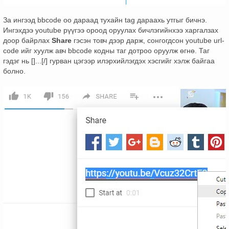
За ингээд bbcode оо дараад тухайн tag дараахь утгыг бичнэ.
Ингэхдээ youtube рүүгээ ороод оруулах бичлэгийнхээ харгалзах
доор байрлах
Share
гэсэн товч дээр дарж, сонгогдсон youtube url-
code ийг хуулж авч bbcode кодны таг дотроо оруулж өгнө. Таг
гэдэг нь []...[/] гурван цэгээр илэрхийлэгдэх хэсгийг хэлж байгаа
болно.