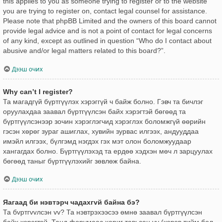
this applies to you as someone trying to register or to the website
you are trying to register on, contact legal counsel for assistance.
Please note that phpBB Limited and the owners of this board cannot
provide legal advice and is not a point of contact for legal concerns
of any kind, except as outlined in question “Who do I contact about
abusive and/or legal matters related to this board?”.
Дээш очих
Why can’t I register?
Та магадгүй бүртгүүлэх хэрэггүй ч байж болно. Гэвч та бичлэг
оруулахдаа заавал бүртгүүлсэн байх хэрэгтэй бөгөөд та
бүртгүүлсэнээр зочин хэрэглэгчид хэрэглэх боломжгүй өөрийн
гэсэн хөрөг зураг ашиглах, хувийн зурвас илгээх, андууддаа
имэйл илгээх, бүлгэмд нэгдэх гэх мэт олон боломжуудаар
хангагдах болно. Бүртгүүлэхэд та ердөө хэдхэн мөч л зарцуулах
бөгөөд таныг бүртгүүлэхийг зөвлөж байна.
Дээш очих
Яагаад би нэвтэрч чадахгvй байна бэ?
Та бvртгvvлсэн vv? Та нэвтрэхээсээ өмнө заавал бүртгүүлсэн
байх хэрэгтэй. Танд форумаас хориг тавьсан уу (хэрэв тийм бол