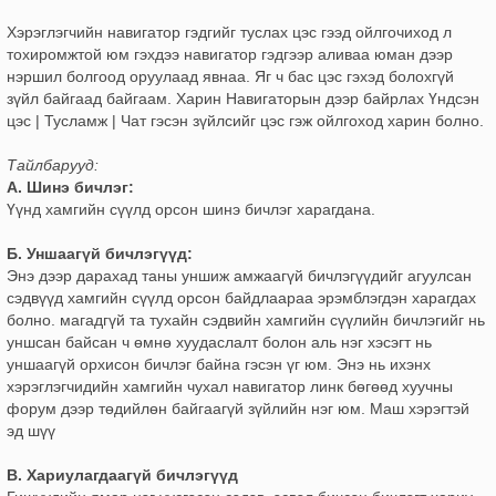
Хэрэглэгчийн навигатор гэдгийг туслах цэс гээд ойлгочиход л
тохиромжтой юм гэхдээ навигатор гэдгээр аливаа юман дээр
нэршил болгоод оруулаад явнаа. Яг ч бас цэс гэхэд болохгүй
зүйл байгаад байгаам. Харин Навигаторын дээр байрлах Үндсэн
цэс | Тусламж | Чат гэсэн зүйлсийг цэс гэж ойлгоход харин болно.
Тайлбарууд:
А. Шинэ бичлэг:
Үүнд хамгийн сүүлд орсон шинэ бичлэг харагдана.
Б. Уншаагүй бичлэгүүд:
Энэ дээр дарахад таны уншиж амжаагүй бичлэгүүдийг агуулсан
сэдвүүд хамгийн сүүлд орсон байдлаараа эрэмблэгдэн харагдах
болно. магадгүй та тухайн сэдвийн хамгийн сүүлийн бичлэгийг нь
уншсан байсан ч өмнө хуудаслалт болон аль нэг хэсэгт нь
уншаагүй орхисон бичлэг байна гэсэн үг юм. Энэ нь ихэнх
хэрэглэгчидийн хамгийн чухал навигатор линк бөгөөд хуучны
форум дээр төдийлөн байгаагүй зүйлийн нэг юм. Маш хэрэгтэй
эд шүү
В. Хариулагдаагүй бичлэгүүд