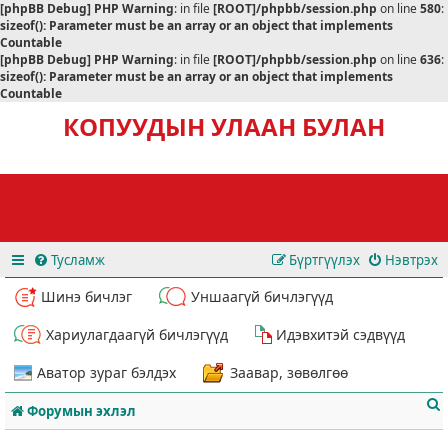
[phpBB Debug] PHP Warning
: in file
[ROOT]/phpbb/session.php
on line
580
:
sizeof(): Parameter must be an array or an object that implements
Countable
[phpBB Debug] PHP Warning
: in file
[ROOT]/phpbb/session.php
on line
636
:
sizeof(): Parameter must be an array or an object that implements
Countable
КОПУУДЫН УЛААН БУЛАН
Тусламж
Бүртгүүлэх
Нэвтрэх
Шинэ бичлэг
Уншаагүй бичлэгүүд
Хариулагдаагүй бичлэгүүд
Идэвхитэй сэдвүүд
Аватор зураг бэлдэх
Заавар, зөвөлгөө
Форумын эхлэл