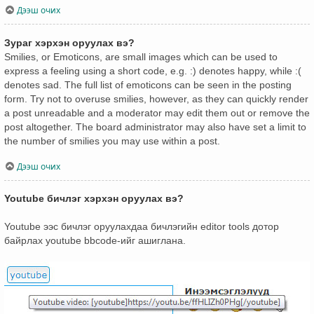
Дээш очих
Зураг хэрхэн оруулах вэ?
Smilies, or Emoticons, are small images which can be used to
express a feeling using a short code, e.g. :) denotes happy, while :(
denotes sad. The full list of emoticons can be seen in the posting
form. Try not to overuse smilies, however, as they can quickly render
a post unreadable and a moderator may edit them out or remove the
post altogether. The board administrator may also have set a limit to
the number of smilies you may use within a post.
Дээш очих
Youtube бичлэг хэрхэн оруулах вэ?
Youtube ээс бичлэг оруулахдаа бичлэгийн editor tools дотор
байрлах youtube bbcode-ийг ашиглана.