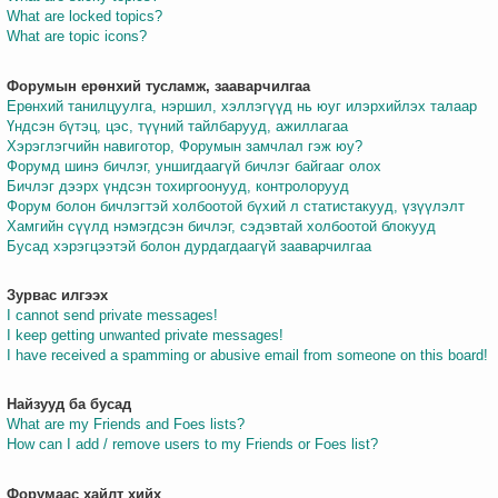
What are locked topics?
What are topic icons?
Форумын ерөнхий тусламж, зааварчилгаа
Ерөнхий танилцуулга, нэршил, хэллэгүүд нь юуг илэрхийлэх талаар
Үндсэн бүтэц, цэс, түүний тайлбарууд, ажиллагаа
Хэрэглэгчийн навиготор, Форумын замчлал гэж юу?
Форумд шинэ бичлэг, уншигдаагүй бичлэг байгааг олох
Бичлэг дээрх үндсэн тохиргоонууд, контролорууд
Форум болон бичлэгтэй холбоотой бүхий л статистакууд, үзүүлэлт
Хамгийн сүүлд нэмэгдсэн бичлэг, сэдэвтай холбоотой блокууд
Бусад хэрэгцээтэй болон дурдагдаагүй зааварчилгаа
Зурвас илгээх
I cannot send private messages!
I keep getting unwanted private messages!
I have received a spamming or abusive email from someone on this board!
Найзууд ба бусад
What are my Friends and Foes lists?
How can I add / remove users to my Friends or Foes list?
Форумаас хайлт хийх