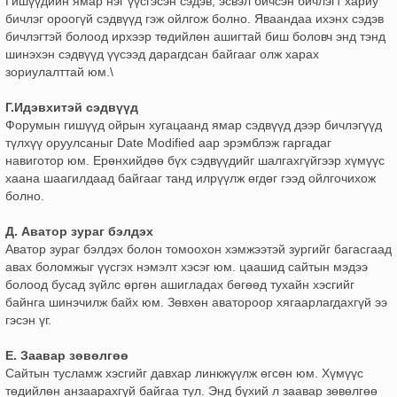
Гишүүдийн ямар нэг үүсгэсэн сэдэв, эсвэл бичсэн бичлэгт хариу
бичлэг ороогүй сэдвүүд гэж ойлгож болно. Яваандаа ихэнх сэдэв
бичлэгтэй болоод ирхээр төдийлөн ашигтай биш боловч энд тэнд
шинэхэн сэдвүүд үүсээд дарагдсан байгааг олж харах
зориулалттай юм.\
Г.Идэвхитэй сэдвүүд
Форумын гишүүд ойрын хугацаанд ямар сэдвүүд дээр бичлэгүүд
түлхүү оруулсаныг Date Modified аар эрэмблэж гаргадаг
навиготор юм. Ерөнхийдөө бүх сэдвүүдийг шалгахгүйгээр хүмүүс
хаана шаагилдаад байгааг танд илрүүлж өгдөг гээд ойлгочихож
болно.
Д. Аватор зураг бэлдэх
Аватор зураг бэлдэх болон томоохон хэмжээтэй зургийг багасгаад
авах боломжыг үүсгэх нэмэлт хэсэг юм. цаашид сайтын мэдээ
болоод бусад зүйлс өргөн ашигладах бөгөөд тухайн хэсгийг
байнга шинэчилж байх юм. Зөвхөн аватороор хягаарлагдахгүй ээ
гэсэн үг.
Е. Заавар зөвөлгөө
Сайтын тусламж хэсгийг давхар линкжүүлж өгсөн юм. Хүмүүс
төдийлөн анзаарахгүй байгаа тул. Энд бүхий л заавар зөвөлгөө