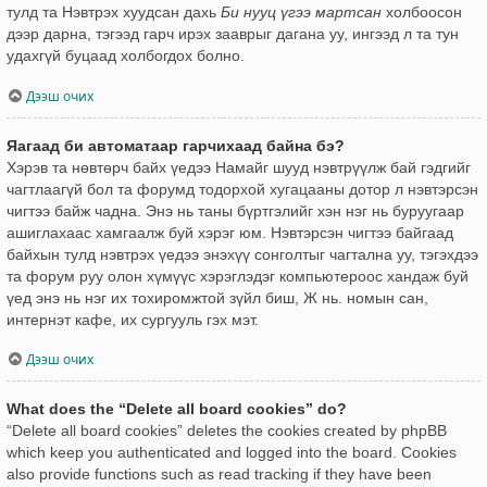
тулд та Нэвтрэх хуудсан дахь
Би нууц үгээ мартсан
холбоосон
дээр дарна, тэгээд гарч ирэх зааврыг дагана уу, ингээд л та тун
удахгүй буцаад холбогдох болно.
Дээш очих
Яагаад би автоматаар гарчихаад байна бэ?
Хэрэв та нөвтөрч байх үедээ Намайг шууд нэвтрүүлж бай гэдгийг
чагтлаагүй бол та форумд тодорхой хугацааны дотор л нэвтэрсэн
чигтээ байж чадна. Энэ нь таны бүртгэлийг хэн нэг нь буруугаар
ашиглахаас хамгаалж буй хэрэг юм. Нэвтэрсэн чигтээ байгаад
байхын тулд нэвтрэх үедээ энэхүү сонголтыг чагтална уу, тэгэхдээ
та форум руу олон хүмүүс хэрэглэдэг компьютероос хандаж буй
үед энэ нь нэг их тохиромжтой зүйл биш, Ж нь. номын сан,
интернэт кафе, их сургууль гэх мэт.
Дээш очих
What does the “Delete all board cookies” do?
“Delete all board cookies” deletes the cookies created by phpBB
which keep you authenticated and logged into the board. Cookies
also provide functions such as read tracking if they have been