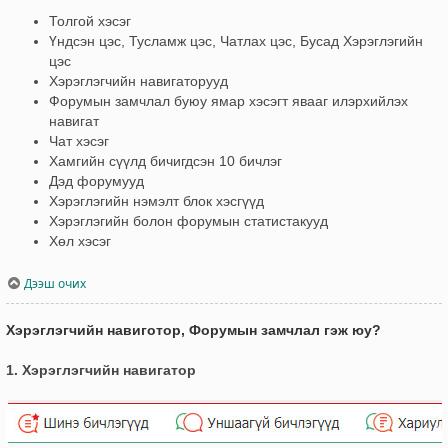
Толгой хэсэг
Үндсэн цэс, Тусламж цэс, Чатлах цэс, Бусад Хэрэглэгийн
цэс
Хэрэглэгчийн навигаторууд
Форумын замчлал буюу ямар хэсэгт явааг илэрхийлэх
навигат
Чат хэсэг
Хамгийн сүүлд бичигдсэн 10 бичлэг
Дэд форумууд
Хэрэглэгийн нэмэлт блок хэсгүүд
Хэрэглэгийн болон форумын статистакууд
Хөл хэсэг
Дээш очих
Хэрэглэгчийн навиготор, Форумын замчлал гэж юу?
1. Хэрэглэгчийн навигатор