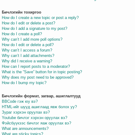
Бичлэгийн тохиргоо
How do I create a new topic or post a reply?
How do I edit or delete a post?
How do I add a signature to my post?
How do I create a poll?
Why can’t I add more poll options?
How do I edit or delete a poll?
Why can’t I access a forum?
Why can’t I add attachments?
Why did I receive a warning?
How can I report posts to a moderator?
What is the “Save” button for in topic posting?
Why does my post need to be approved?
How do I bump my topic?
Бичлэгийн формат, загвар, ашиглалтууд
BBCode гэж юу вэ?
HTML-ийг шууд ашиглаад явж болох уу?
Зураг хэрхэн оруулах вэ?
Youtube бичлэг хэрхэн оруулах вэ?
Фэйсбүүкээс бичлэг яаж оруулах вэ?
What are announcements?
What are sticky topics?