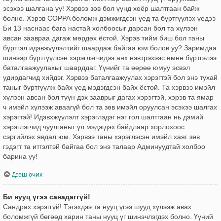
эсэхээ шалгана уу! Хэрвээ зөв бол үүнд хоёр шалтгаан байж
болно. Хэрэв COPPA боломж дэмжигдсэн үед та бүртгүүлэх үедээ
Би 13 наснаас бага настай холбоосыг дарсан бол та хүлээн
авсан заавраа дагаж мөрдөх ёстой. Хэрэв тийм биш бол таны
бүртгэл идэвжүүлэлтийг шаардаж байгаа юм болов уу? Заримдаа
шинээр бүртгүүлсэн хэрэглэгчидээ анх нэвтрэхээс өмнө бүртгэлээ
баталгаажуулахыг шаарддаг. Үүнийг та өөрөө юмуу эсвэл
удирдагчид хийдэг. Хэрвээ баталгаажуулах хэрэгтэй бол энэ тухай
таныг бүртгүүлж байх үед мэдэгдсэн байх ёстой. Та хэрвээ имэйл
хүлээн авсан бол түүн дэх зааврыг дагах хэрэгтэй, хэрэв та ямар
ч имэйл хүлээж аваагүй бол та зөв имэйл оруулсан эсэхээ шалгах
хэрэгтэй! Идэвхжүүлэлт хэрэглэдэг нэг гол шалтгаан нь дэмий
хэрэглэгчид чуулганыг үл мэдэгдэх байдлаар хорлохоос
сэргийлэх явдал юм. Хэрвээ таны хэрэглэсэн имэйл хаяг зөв
гэдэгт та итгэлтэй байгаа бол энэ талаар Админуудтай холбоо
барина уу!
Дээш очих
Би нууц үгээ санадаггүй!
Сандрах хэрэггүй! Тэгэхдээ та нууц үгээ шууд хүлээж авах
боломжгүй бөгөөд харин таны нууц үг шинэчлэгдэх болно. Үүний