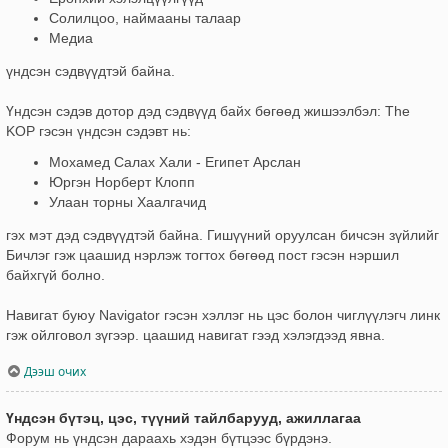
Солилцоо, наймааны талаар
Медиа
үндсэн сэдвүүдтэй байна.
Үндсэн сэдэв дотор дэд сэдвүүд байх бөгөөд жишээлбэл: The
KOP гэсэн үндсэн сэдэвт нь:
Мохамед Салах Хали - Египет Арслан
Юргэн Норберт Клопп
Улаан торны Хаалгачид
гэх мэт дэд сэдвүүдтэй байна. Гишүүний оруулсан бичсэн зүйлийг
Бичлэг гэж цаашид нэрлэж тогтох бөгөөд пост гэсэн нэршил
байхгүй болно.
Навигат буюу Navigator гэсэн хэллэг нь цэс болон чиглүүлэгч линк
гэж ойлговол зүгээр. цаашид навигат гээд хэлэгдээд явна.
Дээш очих
Үндсэн бүтэц, цэс, түүний тайлбарууд, ажиллагаа
Форум нь үндсэн дараахь хэдэн бүтцээс бүрдэнэ.