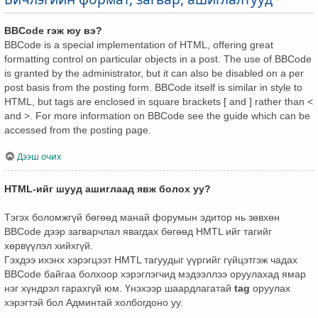
BBCode гэж юу вэ?
BBCode is a special implementation of HTML, offering great
formatting control on particular objects in a post. The use of BBCode
is granted by the administrator, but it can also be disabled on a per
post basis from the posting form. BBCode itself is similar in style to
HTML, but tags are enclosed in square brackets [ and ] rather than <
and >. For more information on BBCode see the guide which can be
accessed from the posting page.
Дээш очих
HTML-ийг шууд ашиглаад явж болох уу?
Тэгэх боломжгүй бөгөөд манай форумын эдитор нь зөвхөн
BBCode дээр загварчлал явагдах бөгөөд HMTL ийг тагийг
хөрвүүлэл хийхгүй.
Гэхдээ ихэнх хэрэгцээт HMTL тагуудыг үүргийг гүйцэтгэж чадах
BBCode байгаа болхоор хэрэглэгчид мэдээллээ оруулахад ямар
нэг хүндрэл гарахгүй юм. Үнэхээр шаардлагатай
tag
оруулах
хэрэгтэй бол Админтай холбогдоно уу.