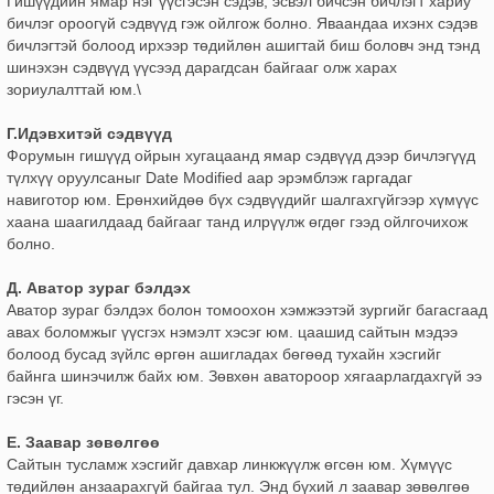
Гишүүдийн ямар нэг үүсгэсэн сэдэв, эсвэл бичсэн бичлэгт хариу
бичлэг ороогүй сэдвүүд гэж ойлгож болно. Яваандаа ихэнх сэдэв
бичлэгтэй болоод ирхээр төдийлөн ашигтай биш боловч энд тэнд
шинэхэн сэдвүүд үүсээд дарагдсан байгааг олж харах
зориулалттай юм.\
Г.Идэвхитэй сэдвүүд
Форумын гишүүд ойрын хугацаанд ямар сэдвүүд дээр бичлэгүүд
түлхүү оруулсаныг Date Modified аар эрэмблэж гаргадаг
навиготор юм. Ерөнхийдөө бүх сэдвүүдийг шалгахгүйгээр хүмүүс
хаана шаагилдаад байгааг танд илрүүлж өгдөг гээд ойлгочихож
болно.
Д. Аватор зураг бэлдэх
Аватор зураг бэлдэх болон томоохон хэмжээтэй зургийг багасгаад
авах боломжыг үүсгэх нэмэлт хэсэг юм. цаашид сайтын мэдээ
болоод бусад зүйлс өргөн ашигладах бөгөөд тухайн хэсгийг
байнга шинэчилж байх юм. Зөвхөн аватороор хягаарлагдахгүй ээ
гэсэн үг.
Е. Заавар зөвөлгөө
Сайтын тусламж хэсгийг давхар линкжүүлж өгсөн юм. Хүмүүс
төдийлөн анзаарахгүй байгаа тул. Энд бүхий л заавар зөвөлгөө