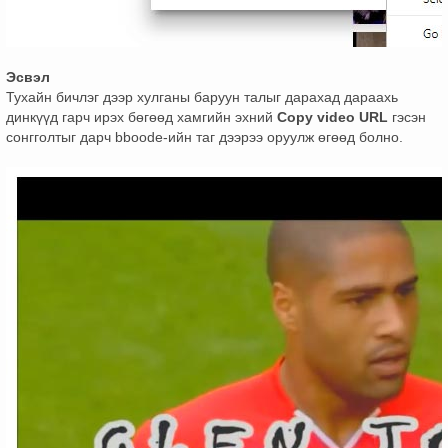
Эсвэл
Тухайн бичлэг дээр хулганы баруун талыг дарахад дараахь
динкүүд гарч ирэх бөгөөд хамгийн эхний
Copy video URL
гэсэн
сонгголтыг дарч bboode-ийн таг дээрээ оруулж өгөөд болно.