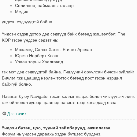
Солилцоо, наймааны талаар
Медиа
үндсэн сэдвүүдтэй байна.
Үндсэн сэдэв дотор дэд сэдвүүд байх бөгөөд жишээлбэл: The
KOP гэсэн үндсэн сэдэвт нь:
Мохамед Салах Хали - Египет Арслан
Юргэн Норберт Клопп
Улаан торны Хаалгачид
гэх мэт дэд сэдвүүдтэй байна. Гишүүний оруулсан бичсэн зүйлийг
Бичлэг гэж цаашид нэрлэж тогтох бөгөөд пост гэсэн нэршил
байхгүй болно.
Навигат буюу Navigator гэсэн хэллэг нь цэс болон чиглүүлэгч линк
гэж ойлговол зүгээр. цаашид навигат гээд хэлэгдээд явна.
Дээш очих
Үндсэн бүтэц, цэс, түүний тайлбарууд, ажиллагаа
Форум нь үндсэн дараахь хэдэн бүтцээс бүрдэнэ.