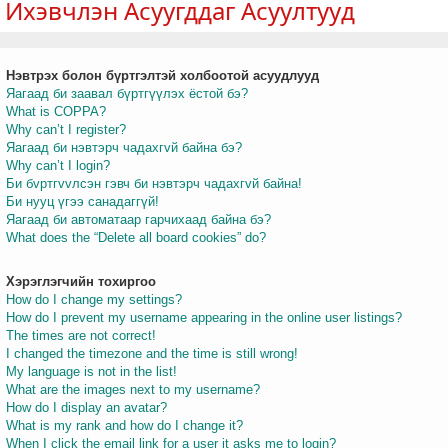
Ихэвчлэн Асуугддаг Асуултууд
Нэвтрэх болон бүртгэлтэй холбоотой асуудлууд
т
Яагаад би заавал бүртгүүлэх ёстой бэ?
What is COPPA?
Why can’t I register?
Яагаад би нэвтэрч чадахгvй байна бэ?
Why can’t I login?
Би бvртгvvлсэн гэвч би нэвтэрч чадахгvй байна!
Би нууц үгээ санадаггүй!
Яагаад би автоматаар гарчихаад байна бэ?
What does the “Delete all board cookies” do?
Хэрэглэгчийн тохиргоо
How do I change my settings?
How do I prevent my username appearing in the online user listings?
The times are not correct!
I changed the timezone and the time is still wrong!
My language is not in the list!
What are the images next to my username?
How do I display an avatar?
What is my rank and how do I change it?
When I click the email link for a user it asks me to login?