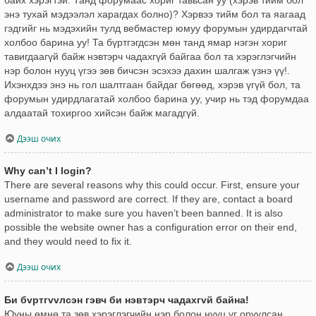
энэ тухай мэдээлэл харагдах болно)? Хэрвээ тийм бол та яагаад
гэдгийг нь мэдэхийн тулд вебмастер юмуу форумын удирдагчтай
холбоо барина уу! Та бүртгэгдсэн мөн танд ямар нэгэн хориг
тавигдаагүй байж нэвтэрч чадахгүй байгаа бол та хэрэглэгчийн
нэр болон нууц үгээ зөв бичсэн эсэхээ дахин шалгаж үзнэ үү!.
Ихэнхдээ энэ нь гол шалтгаан байдаг бөгөөд, хэрэв үгүй бол, та
форумын удирдлагатай холбоо барина уу, учир нь тэд форумдаа
алдаатай тохиргоо хийсэн байж магадгүй.
Дээш очих
Why can’t I login?
There are several reasons why this could occur. First, ensure your
username and password are correct. If they are, contact a board
administrator to make sure you haven’t been banned. It is also
possible the website owner has a configuration error on their end,
and they would need to fix it.
Дээш очих
Би бvртгvvлсэн гэвч би нэвтэрч чадахгvй байна!
Юуны өмнө та зөв хэрэглэгчийн нэр болон нууц үг оруулсан