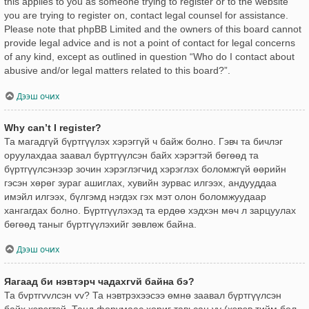
this applies to you as someone trying to register or to the website
you are trying to register on, contact legal counsel for assistance.
Please note that phpBB Limited and the owners of this board cannot
provide legal advice and is not a point of contact for legal concerns
of any kind, except as outlined in question “Who do I contact about
abusive and/or legal matters related to this board?”.
Дээш очих
Why can’t I register?
Та магадгүй бүртгүүлэх хэрэггүй ч байж болно. Гэвч та бичлэг
оруулахдаа заавал бүртгүүлсэн байх хэрэгтэй бөгөөд та
бүртгүүлсэнээр зочин хэрэглэгчид хэрэглэх боломжгүй өөрийн
гэсэн хөрөг зураг ашиглах, хувийн зурвас илгээх, андууддаа
имэйл илгээх, бүлгэмд нэгдэх гэх мэт олон боломжуудаар
хангагдах болно. Бүртгүүлэхэд та ердөө хэдхэн мөч л зарцуулах
бөгөөд таныг бүртгүүлэхийг зөвлөж байна.
Дээш очих
Яагаад би нэвтэрч чадахгvй байна бэ?
Та бvртгvvлсэн vv? Та нэвтрэхээсээ өмнө заавал бүртгүүлсэн
байх хэрэгтэй. Танд форумаас хориг тавьсан уу (хэрэв тийм бол