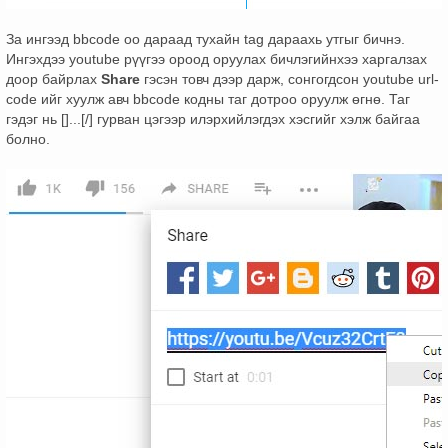
За ингээд bbcode оо дараад тухайн tag дараахь утгыг бичнэ.
Ингэхдээ youtube рүүгээ ороод оруулах бичлэгийнхээ харгалзах
доор байрлах
Share
гэсэн товч дээр дарж, сонгогдсон youtube url-
code ийг хуулж авч bbcode кодны таг дотроо оруулж өгнө. Таг
гэдэг нь []...[/] гурван цэгээр илэрхийлэгдэх хэсгийг хэлж байгаа
болно.