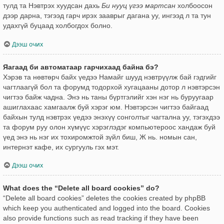
тулд та Нэвтрэх хуудсан дахь
Би нууц үгээ мартсан
холбоосон
дээр дарна, тэгээд гарч ирэх зааврыг дагана уу, ингээд л та тун
удахгүй буцаад холбогдох болно.
Дээш очих
Яагаад би автоматаар гарчихаад байна бэ?
Хэрэв та нөвтөрч байх үедээ Намайг шууд нэвтрүүлж бай гэдгийг
чагтлаагүй бол та форумд тодорхой хугацааны дотор л нэвтэрсэн
чигтээ байж чадна. Энэ нь таны бүртгэлийг хэн нэг нь буруугаар
ашиглахаас хамгаалж буй хэрэг юм. Нэвтэрсэн чигтээ байгаад
байхын тулд нэвтрэх үедээ энэхүү сонголтыг чагтална уу, тэгэхдээ
та форум руу олон хүмүүс хэрэглэдэг компьютероос хандаж буй
үед энэ нь нэг их тохиромжтой зүйл биш, Ж нь. номын сан,
интернэт кафе, их сургууль гэх мэт.
Дээш очих
What does the “Delete all board cookies” do?
“Delete all board cookies” deletes the cookies created by phpBB
which keep you authenticated and logged into the board. Cookies
also provide functions such as read tracking if they have been