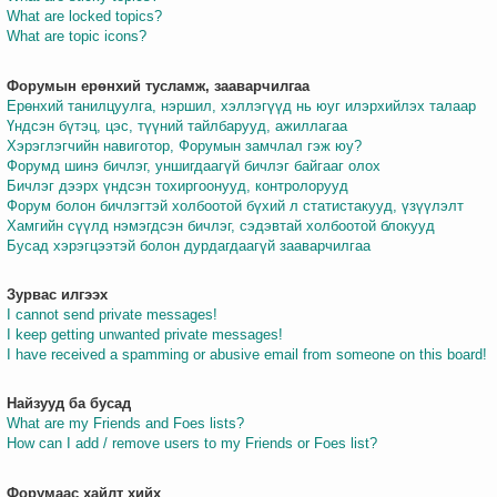
What are locked topics?
What are topic icons?
Форумын ерөнхий тусламж, зааварчилгаа
Ерөнхий танилцуулга, нэршил, хэллэгүүд нь юуг илэрхийлэх талаар
Үндсэн бүтэц, цэс, түүний тайлбарууд, ажиллагаа
Хэрэглэгчийн навиготор, Форумын замчлал гэж юу?
Форумд шинэ бичлэг, уншигдаагүй бичлэг байгааг олох
Бичлэг дээрх үндсэн тохиргоонууд, контролорууд
Форум болон бичлэгтэй холбоотой бүхий л статистакууд, үзүүлэлт
Хамгийн сүүлд нэмэгдсэн бичлэг, сэдэвтай холбоотой блокууд
Бусад хэрэгцээтэй болон дурдагдаагүй зааварчилгаа
Зурвас илгээх
I cannot send private messages!
I keep getting unwanted private messages!
I have received a spamming or abusive email from someone on this board!
Найзууд ба бусад
What are my Friends and Foes lists?
How can I add / remove users to my Friends or Foes list?
Форумаас хайлт хийх