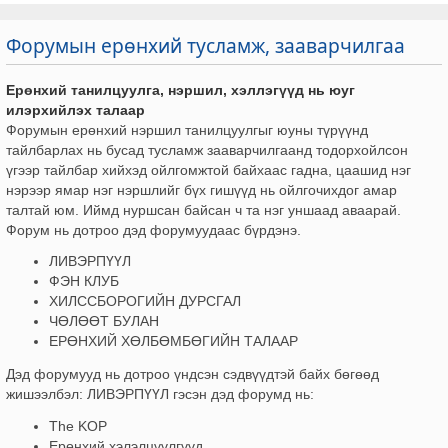
Форумын ерөнхий тусламж, зааварчилгаа
Ерөнхий танилцуулга, нэршил, хэллэгүүд нь юуг
илэрхийлэх талаар
Форумын ерөнхий нэршил танилцуулгыг юуны түрүүнд
тайлбарлах нь бусад тусламж зааварчилгаанд тодорхойлсон
үгээр тайлбар хийхэд ойлгомжтой байхаас гадна, цаашид нэг
нэрээр ямар нэг нэршлийг бүх гишүүд нь ойлгочихдог амар
талтай юм. Иймд нуршсан байсан ч та нэг уншаад аваарай.
Форум нь дотроо дэд форумуудаас бүрдэнэ.
ЛИВЭРПҮҮЛ
ФЭН КЛУБ
ХИЛССБОРОГИЙН ДУРСГАЛ
ЧӨЛӨӨТ БУЛАН
ЕРӨНХИЙ ХӨЛБӨМБӨГИЙН ТАЛААР
Дэд форумууд нь дотроо үндсэн сэдвүүдтэй байх бөгөөд
жишээлбэл: ЛИВЭРПҮҮЛ гэсэн дэд форумд нь:
The KOP
Ерөнхий хэлэлцүүлгүүд