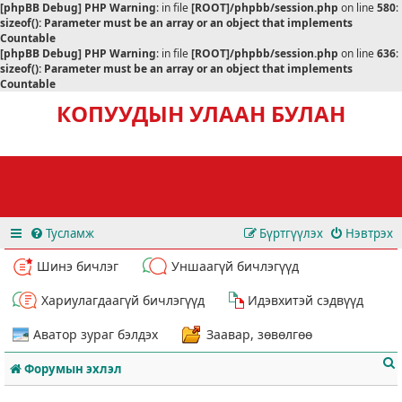
[phpBB Debug] PHP Warning
: in file
[ROOT]/phpbb/session.php
on line
580
:
sizeof(): Parameter must be an array or an object that implements
Countable
[phpBB Debug] PHP Warning
: in file
[ROOT]/phpbb/session.php
on line
636
:
sizeof(): Parameter must be an array or an object that implements
Countable
КОПУУДЫН УЛААН БУЛАН
Тусламж
Бүртгүүлэх
Нэвтрэх
Шинэ бичлэг
Уншаагүй бичлэгүүд
Хариулагдаагүй бичлэгүүд
Идэвхитэй сэдвүүд
Аватор зураг бэлдэх
Заавар, зөвөлгөө
Форумын эхлэл