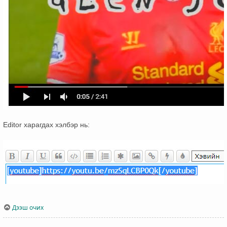
Editor харагдах хэлбэр нь:
Дээш очих