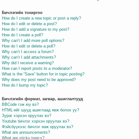
Бичлэгийн тохиргоо
How do I create a new topic or post a reply?
How do I edit or delete a post?
How do I add a signature to my post?
How do I create a poll?
Why can’t I add more poll options?
How do I edit or delete a poll?
Why can’t I access a forum?
Why can’t I add attachments?
Why did I receive a warning?
How can I report posts to a moderator?
What is the “Save” button for in topic posting?
Why does my post need to be approved?
How do I bump my topic?
Бичлэгийн формат, загвар, ашиглалтууд
BBCode гэж юу вэ?
HTML-ийг шууд ашиглаад явж болох уу?
Зураг хэрхэн оруулах вэ?
Youtube бичлэг хэрхэн оруулах вэ?
Фэйсбүүкээс бичлэг яаж оруулах вэ?
What are announcements?
What are sticky topics?