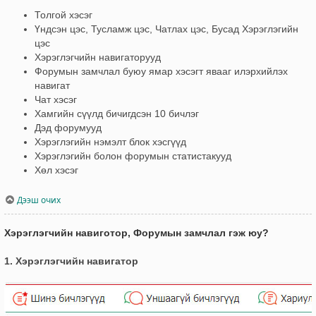
Толгой хэсэг
Үндсэн цэс, Тусламж цэс, Чатлах цэс, Бусад Хэрэглэгийн
цэс
Хэрэглэгчийн навигаторууд
Форумын замчлал буюу ямар хэсэгт явааг илэрхийлэх
навигат
Чат хэсэг
Хамгийн сүүлд бичигдсэн 10 бичлэг
Дэд форумууд
Хэрэглэгийн нэмэлт блок хэсгүүд
Хэрэглэгийн болон форумын статистакууд
Хөл хэсэг
Дээш очих
Хэрэглэгчийн навиготор, Форумын замчлал гэж юу?
1. Хэрэглэгчийн навигатор