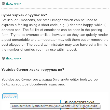
Дээш очих
Зураг хэрхэн оруулах вэ?
Smilies, or Emoticons, are small images which can be used to
express a feeling using a short code, e.g. :) denotes happy, while :(
denotes sad. The full list of emoticons can be seen in the posting
form. Try not to overuse smilies, however, as they can quickly render
a post unreadable and a moderator may edit them out or remove the
post altogether. The board administrator may also have set a limit to
the number of smilies you may use within a post.
Дээш очих
Youtube бичлэг хэрхэн оруулах вэ?
Youtube ээс бичлэг оруулахдаа бичлэгийн editor tools дотор
байрлах youtube bbcode-ийг ашиглана.