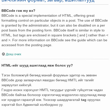
BBCode гэж юу вэ?
BBCode is a special implementation of HTML, offering great
formatting control on particular objects in a post. The use of BBCode
is granted by the administrator, but it can also be disabled on a per
post basis from the posting form. BBCode itself is similar in style to
HTML, but tags are enclosed in square brackets [ and ] rather than <
and >. For more information on BBCode see the guide which can be
accessed from the posting page.
Дээш очих
HTML-ийг шууд ашиглаад явж болох уу?
Тэгэх боломжгүй бөгөөд манай форумын эдитор нь зөвхөн
BBCode дээр загварчлал явагдах бөгөөд HMTL ийг тагийг
хөрвүүлэл хийхгүй.
Гэхдээ ихэнх хэрэгцээт HMTL тагуудыг үүргийг гүйцэтгэж чадах
BBCode байгаа болхоор хэрэглэгчид мэдээллээ оруулахад ямар
нэг хүндрэл гарахгүй юм. Үнэхээр шаардлагатай
tag
оруулах
хэрэгтэй бол Админтай холбогдоно уу.