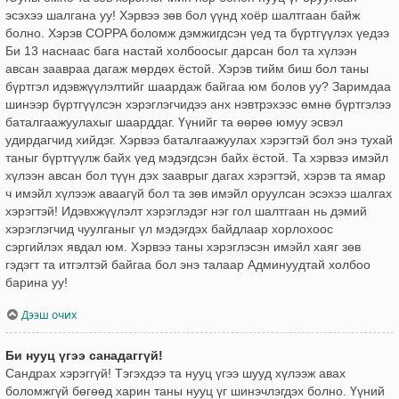
эсэхээ шалгана уу! Хэрвээ зөв бол үүнд хоёр шалтгаан байж
болно. Хэрэв COPPA боломж дэмжигдсэн үед та бүртгүүлэх үедээ
Би 13 наснаас бага настай холбоосыг дарсан бол та хүлээн
авсан заавраа дагаж мөрдөх ёстой. Хэрэв тийм биш бол таны
бүртгэл идэвжүүлэлтийг шаардаж байгаа юм болов уу? Заримдаа
шинээр бүртгүүлсэн хэрэглэгчидээ анх нэвтрэхээс өмнө бүртгэлээ
баталгаажуулахыг шаарддаг. Үүнийг та өөрөө юмуу эсвэл
удирдагчид хийдэг. Хэрвээ баталгаажуулах хэрэгтэй бол энэ тухай
таныг бүртгүүлж байх үед мэдэгдсэн байх ёстой. Та хэрвээ имэйл
хүлээн авсан бол түүн дэх зааврыг дагах хэрэгтэй, хэрэв та ямар
ч имэйл хүлээж аваагүй бол та зөв имэйл оруулсан эсэхээ шалгах
хэрэгтэй! Идэвхжүүлэлт хэрэглэдэг нэг гол шалтгаан нь дэмий
хэрэглэгчид чуулганыг үл мэдэгдэх байдлаар хорлохоос
сэргийлэх явдал юм. Хэрвээ таны хэрэглэсэн имэйл хаяг зөв
гэдэгт та итгэлтэй байгаа бол энэ талаар Админуудтай холбоо
барина уу!
Дээш очих
Би нууц үгээ санадаггүй!
Сандрах хэрэггүй! Тэгэхдээ та нууц үгээ шууд хүлээж авах
боломжгүй бөгөөд харин таны нууц үг шинэчлэгдэх болно. Үүний