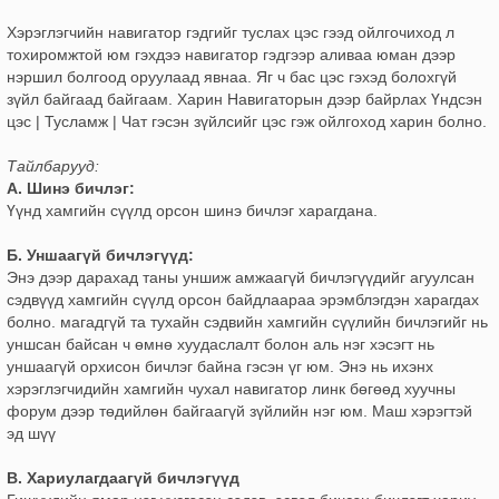
Хэрэглэгчийн навигатор гэдгийг туслах цэс гээд ойлгочиход л
тохиромжтой юм гэхдээ навигатор гэдгээр аливаа юман дээр
нэршил болгоод оруулаад явнаа. Яг ч бас цэс гэхэд болохгүй
зүйл байгаад байгаам. Харин Навигаторын дээр байрлах Үндсэн
цэс | Тусламж | Чат гэсэн зүйлсийг цэс гэж ойлгоход харин болно.
Тайлбарууд:
А. Шинэ бичлэг:
Үүнд хамгийн сүүлд орсон шинэ бичлэг харагдана.
Б. Уншаагүй бичлэгүүд:
Энэ дээр дарахад таны уншиж амжаагүй бичлэгүүдийг агуулсан
сэдвүүд хамгийн сүүлд орсон байдлаараа эрэмблэгдэн харагдах
болно. магадгүй та тухайн сэдвийн хамгийн сүүлийн бичлэгийг нь
уншсан байсан ч өмнө хуудаслалт болон аль нэг хэсэгт нь
уншаагүй орхисон бичлэг байна гэсэн үг юм. Энэ нь ихэнх
хэрэглэгчидийн хамгийн чухал навигатор линк бөгөөд хуучны
форум дээр төдийлөн байгаагүй зүйлийн нэг юм. Маш хэрэгтэй
эд шүү
В. Хариулагдаагүй бичлэгүүд