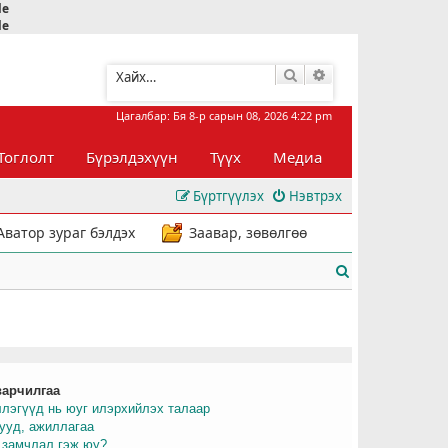
le
le
Хайлт
Нарийвчилсан хай
Цагалбар: Бя 8-р сарын 08, 2026 4:22 pm
Тоглолт
Бүрэлдэхүүн
Түүх
Медиа
Бүртгүүлэх
Нэвтрэх
Аватор зураг бэлдэх
Заавар, зөвөлгөө
Х
а
й
л
варчилгаа
т
ллэгүүд нь юуг илэрхийлэх талаар
рууд, ажиллагаа
 замчлал гэж юу?