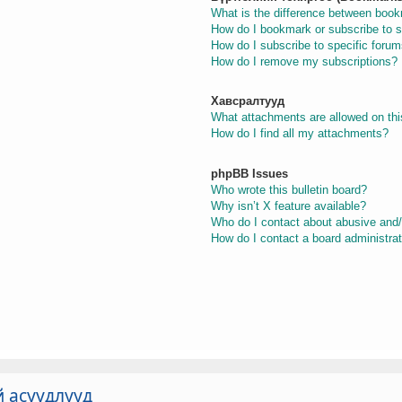
What is the difference between boo
How do I bookmark or subscribe to s
How do I subscribe to specific foru
How do I remove my subscriptions?
Хавсралтууд
What attachments are allowed on thi
How do I find all my attachments?
phpBB Issues
Who wrote this bulletin board?
Why isn’t X feature available?
Who do I contact about abusive and/o
How do I contact a board administra
й асуудлууд