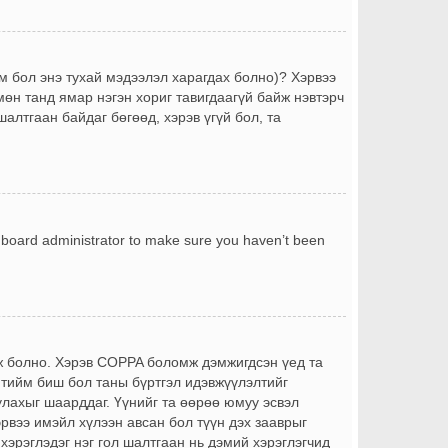
йм бол энэ тухай мэдээлэл харагдах болно)? Хэрвээ
өн танд ямар нэгэн хориг тавигдаагүй байж нэвтэрч
шалтгаан байдаг бөгөөд, хэрэв үгүй бол, та
a board administrator to make sure you haven’t been
йж болно. Хэрэв COPPA боломж дэмжигдсэн үед та
 тийм биш бол таны бүртгэл идэвжүүлэлтийг
лахыг шаарддаг. Үүнийг та өөрөө юмуу эсвэл
эрвээ имэйл хүлээн авсан бол түүн дэх зааврыг
 хэрэглэдэг нэг гол шалтгаан нь дэмий хэрэглэгчид