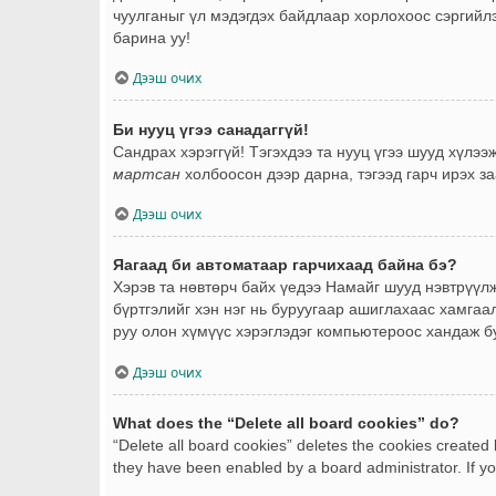
чуулганыг үл мэдэгдэх байдлаар хорлохоос сэргийлэ
барина уу!
Дээш очих
Би нууц үгээ санадаггүй!
Сандрах хэрэггүй! Тэгэхдээ та нууц үгээ шууд хүлэ
мартсан
холбоосон дээр дарна, тэгээд гарч ирэх за
Дээш очих
Яагаад би автоматаар гарчихаад байна бэ?
Хэрэв та нөвтөрч байх үедээ Намайг шууд нэвтрүүлж
бүртгэлийг хэн нэг нь буруугаар ашиглахаас хамгаал
руу олон хүмүүс хэрэглэдэг компьютероос хандаж буй
Дээш очих
What does the “Delete all board cookies” do?
“Delete all board cookies” deletes the cookies created
they have been enabled by a board administrator. If yo