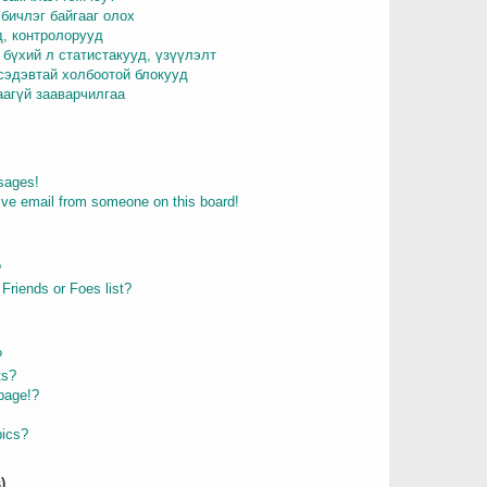
бичлэг байгааг олох
д, контролорууд
 бүхий л статистакууд, үзүүлэлт
 сэдэвтай холбоотой блокууд
аагүй зааварчилгаа
sages!
ive email from someone on this board!
?
Friends or Foes list?
?
ts?
page!?
pics?
)