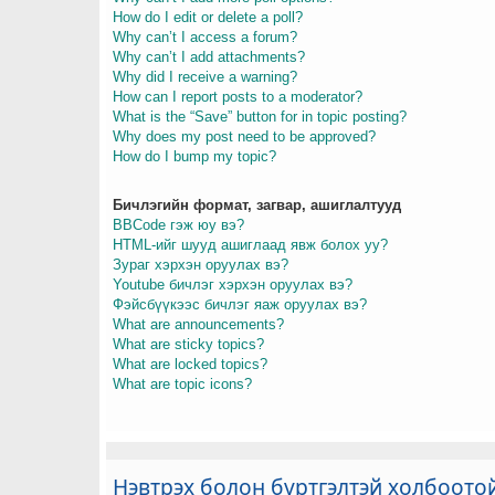
How do I edit or delete a poll?
Why can’t I access a forum?
Why can’t I add attachments?
Why did I receive a warning?
How can I report posts to a moderator?
What is the “Save” button for in topic posting?
Why does my post need to be approved?
How do I bump my topic?
Бичлэгийн формат, загвар, ашиглалтууд
BBCode гэж юу вэ?
HTML-ийг шууд ашиглаад явж болох уу?
Зураг хэрхэн оруулах вэ?
Youtube бичлэг хэрхэн оруулах вэ?
Фэйсбүүкээс бичлэг яаж оруулах вэ?
What are announcements?
What are sticky topics?
What are locked topics?
What are topic icons?
Нэвтрэх болон бүртгэлтэй холбоото