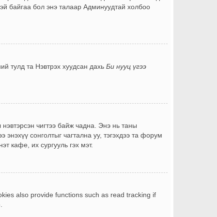
лтэй байгаа бол энэ талаар Админуудтай холбоо
ний тулд та Нэвтрэх хуудсан дахь
Би нууц үгээ
 нэвтэрсэн чигтээ байж чадна. Энэ нь таны
э энэхүү сонголтыг чагтална уу, тэгэхдээ та форум
т кафе, их сургууль гэх мэт.
ies also provide functions such as read tracking if
.