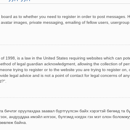
he board as to whether you need to register in order to post messages. H
 avatar images, private messaging, emailing of fellow users, usergroup 
of 1998, is a law in the United States requiring websites which can pot
ethod of legal guardian acknowledgment, allowing the collection of pers
omeone trying to register or to the website you are trying to register on,
de legal advice and is not a point of contact for legal concerns of any
d?”.
 та бичлэг оруулахдаа заавал бүртгүүлсэн байх хэрэгтэй бөгөөд та 
гээх, андууддаа имэйл илгээх, бүлгэмд нэгдэх гэх мэт олон боломж
 зөвлөж байна.