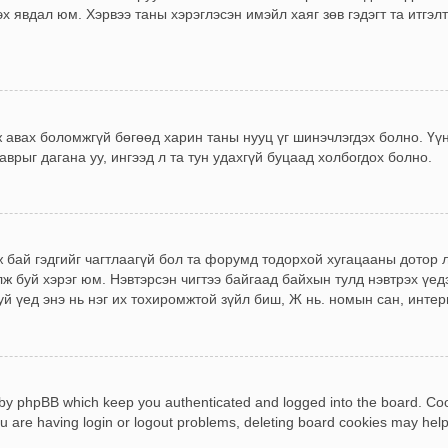
х явдал юм. Хэрвээ таны хэрэглэсэн имэйл хаяг зөв гэдэгт та итгэ
эж авах боломжгүй бөгөөд харин таны нууц үг шинэчлэгдэх болно. Үү
аврыг дагана уу, ингээд л та тун удахгүй буцаад холбогдох болно.
 бай гэдгийг чагтлаагүй бол та форумд тодорхой хугацааны дотор л
ж буй хэрэг юм. Нэвтэрсэн чигтээ байгаад байхын тулд нэвтрэх үедэ
 үед энэ нь нэг их тохиромжтой зүйл биш, Ж нь. номын сан, интернэ
 by phpBB which keep you authenticated and logged into the board. Cook
u are having login or logout problems, deleting board cookies may help