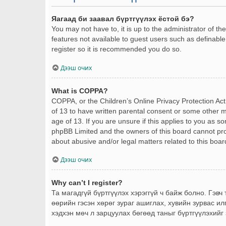
Яагаад би заавал бүртгүүлэх ёстой бэ?
You may not have to, it is up to the administrator of t
features not available to guest users such as definable
register so it is recommended you do so.
Дээш очих
What is COPPA?
COPPA, or the Children’s Online Privacy Protection Act 
of 13 to have written parental consent or some other m
age of 13. If you are unsure if this applies to you as s
phpBB Limited and the owners of this board cannot provi
about abusive and/or legal matters related to this boar
Дээш очих
Why can’t I register?
Та магадгүй бүртгүүлэх хэрэггүй ч байж болно. Гэвч
өөрийн гэсэн хөрөг зураг ашиглах, хувийн зурвас ил
хэдхэн мөч л зарцуулах бөгөөд таныг бүртгүүлэхийг