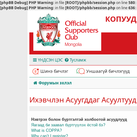
[phpBB Debug] PHP Warning
: in file
[ROOT]/phpbb/session.php
on line
580
:
[phpBB Debug] PHP Warning
: in file
[ROOT]/phpbb/session.php
on line
636
:
КОПУУД
ҮНДСЭН ЦЭС
Тусламж
Шинэ бичлэг
Уншаагүй бичлэгүүд
Форумын эхлэл
Ихэвчлэн Асуугддаг Асуултууд
Нэвтрэх болон бүртгэлтэй холбоотой асуудлууд
Яагаад би заавал бүртгүүлэх ёстой бэ?
What is COPPA?
Why can’t I register?