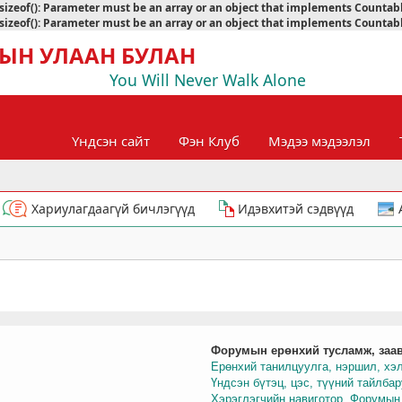
sizeof(): Parameter must be an array or an object that implements Countab
sizeof(): Parameter must be an array or an object that implements Countab
ЫН УЛААН БУЛАН
You Will Never Walk Alone
Үндсэн сайт
Фэн Клуб
Мэдээ мэдээлэл
Хариулагдаагүй бичлэгүүд
Идэвхитэй сэдвүүд
Форумын ерөнхий тусламж, заа
Ерөнхий танилцуулга, нэршил, хэ
Үндсэн бүтэц, цэс, түүний тайлба
Хэрэглэгчийн навиготор, Форумын