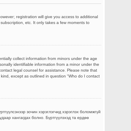
owever; registration will give you access to additional
subscription, etc. It only takes a few moments to
entially collect information from minors under the age
onally identifiable information from a minor under the
 contact legal counsel for assistance. Please note that
 kind, except as outlined in question “Who do I contact
бүртгүүлсэнээр зочин хэрэглэгчид хэрэглэх боломжгүй
уудаар хангагдах болно. Бүртгүүлэхэд та ердөө