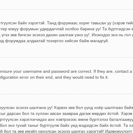
ртгүүлсэн байх хэрэгтэй. Танд форумаас хориг тавьсан уу (хэрэв ти
стер юмуу форумын удирдагчтай холбоо барина уу! Та бүртгэгдсэн м
үгээ зөв бичсэн эсэхээ дахин шалгаж үзнэ үү!. Ихэнхдээ энэ нь гол 
эд форумдаа алдаатай тохиргоо хийсэн байж магадгүй.
, ensure your username and password are correct. If they are, contact 
iguration error on their end, and they would need to fix it.
!
оруулсан эсэхээ шалгана уу! Хэрвээ зөв бол үүнд хоёр шалтгаан ба
сыг дарсан бол та хүлээн авсан заавраа дагаж мөрдөх ёстой. Хэрэв
гүүлсэн хэрэглэгчидээ анх нэвтрэхээс өмнө бүртгэлээ баталгаажуу
бол энэ тухай таныг бүртгүүлж байх үед мэдэгдсэн байх ёстой. Та х
үй бол та зөв имэйл оруулсан эсэхээ шалгах хэрэгтэй! Идэвхжүүлэлт