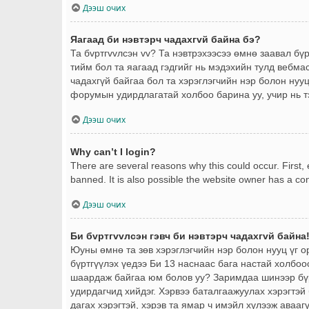
Дээш очих
Яагаад би нэвтэрч чадахгvй байна бэ?
Та бvртгvvлсэн vv? Та нэвтрэхээсээ өмнө заавал бү
тийм бол та яагаад гэдгийг нь мэдэхийн тулд вебма
чадахгүй байгаа бол та хэрэглэгчийн нэр болон нууц 
форумын удирдлагатай холбоо барина уу, учир нь т
Дээш очих
Why can’t I login?
There are several reasons why this could occur. First
banned. It is also possible the website owner has a conf
Дээш очих
Би бvртгvvлсэн гэвч би нэвтэрч чадахгvй байна
Юуны өмнө та зөв хэрэглэгчийн нэр болон нууц үг 
бүртгүүлэх үедээ Би 13 наснаас бага настай холбоо
шаардаж байгаа юм болов уу? Заримдаа шинээр бүрт
удирдагчид хийдэг. Хэрвээ баталгаажуулах хэрэгтэй 
дагах хэрэгтэй, хэрэв та ямар ч имэйл хүлээж авааг