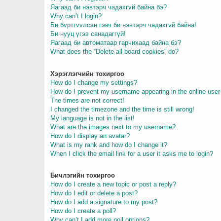
Яагаад би нэвтэрч чадахгvй байна бэ?
Why can’t I login?
Би бvртгvvлсэн гэвч би нэвтэрч чадахгvй байна!
Би нууц үгээ санадаггүй!
Яагаад би автоматаар гарчихаад байна бэ?
What does the “Delete all board cookies” do?
Хэрэглэгчийн тохиргоо
How do I change my settings?
How do I prevent my username appearing in the online user 
The times are not correct!
I changed the timezone and the time is still wrong!
My language is not in the list!
What are the images next to my username?
How do I display an avatar?
What is my rank and how do I change it?
When I click the email link for a user it asks me to login?
Бичлэгийн тохиргоо
How do I create a new topic or post a reply?
How do I edit or delete a post?
How do I add a signature to my post?
How do I create a poll?
Why can’t I add more poll options?