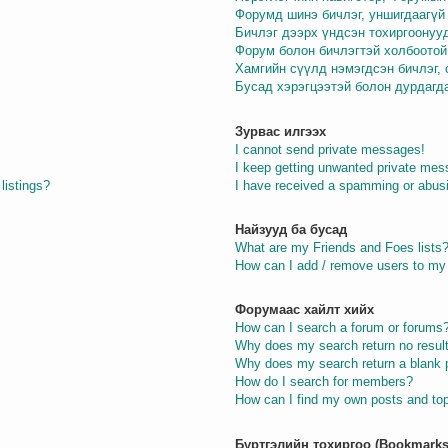
Форумд шинэ бичлэг, уншигдаагүй 
Бичлэг дээрх үндсэн тохиргоонуу
Форум болон бичлэгтэй холбоотой
Хамгийн сүүлд нэмэгдсэн бичлэг,
Бусад хэрэгцээтэй болон дурдагд
Зурвас илгээх
I cannot send private messages!
I keep getting unwanted private mes
listings?
I have received a spamming or abus
Найзууд ба бусад
What are my Friends and Foes lists
How can I add / remove users to my 
Форумаас хайлт хийх
How can I search a forum or forums
Why does my search return no resul
Why does my search return a blank 
How do I search for members?
How can I find my own posts and to
Бүртгэлийн тохиргоо (Bookmarks