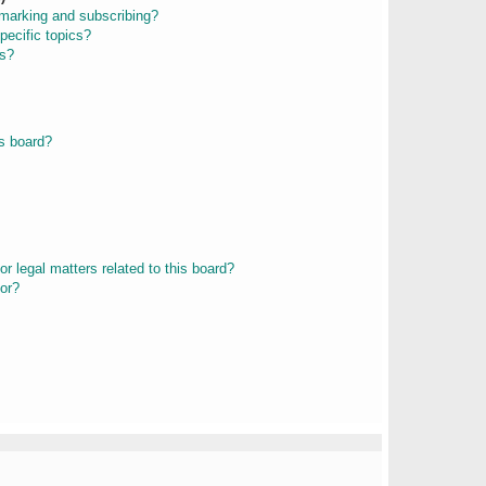
kmarking and subscribing?
pecific topics?
ms?
s board?
r legal matters related to this board?
tor?