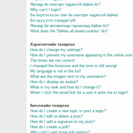
Яагаад би нэвтэрч чадахгvй байна бэ?
Why can’t I login?
Би бvртгvvлсэн гэвч би нэвтэрч чадахгvй байна!
Би нууц үгээ санадаггүй!
Яагаад би автоматаар гарчихаад байна бэ?
What does the “Delete all board cookies” do?
Хэрэглэгчийн тохиргоо
How do I change my settings?
How do I prevent my username appearing in the online user 
The times are not correct!
I changed the timezone and the time is still wrong!
My language is not in the list!
What are the images next to my username?
How do I display an avatar?
What is my rank and how do I change it?
When I click the email link for a user it asks me to login?
Бичлэгийн тохиргоо
How do I create a new topic or post a reply?
How do I edit or delete a post?
How do I add a signature to my post?
How do I create a poll?
Why can’t I add more poll options?