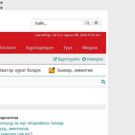
le
le
Хайлт
Нарийвчилсан хай
Цагалбар: Бя 8-р сарын 08, 2026 8:50 am
Тоглолт
Бүрэлдэхүүн
Түүх
Медиа
Бүртгүүлэх
Нэвтрэх
Аватор зураг бэлдэх
Заавар, зөвөлгөө
Х
а
й
л
варчилгаа
т
ллэгүүд нь юуг илэрхийлэх талаар
рууд, ажиллагаа
 замчлал гэж юу?