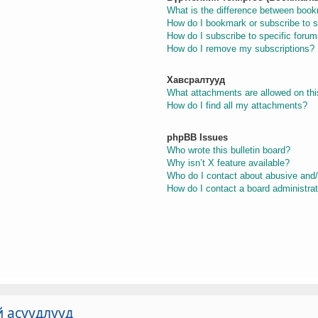
What is the difference between boo
How do I bookmark or subscribe to s
How do I subscribe to specific foru
How do I remove my subscriptions?
Хавсралтууд
What attachments are allowed on thi
How do I find all my attachments?
phpBB Issues
Who wrote this bulletin board?
Why isn’t X feature available?
Who do I contact about abusive and/o
How do I contact a board administra
й асуудлууд