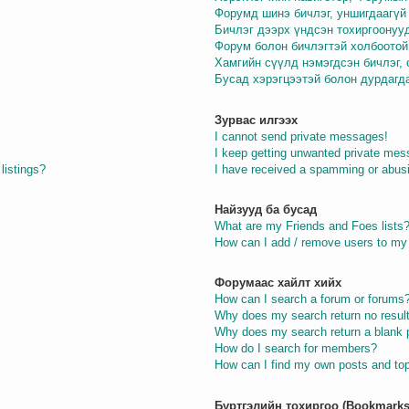
Форумд шинэ бичлэг, уншигдаагүй 
Бичлэг дээрх үндсэн тохиргоонуу
Форум болон бичлэгтэй холбоотой
Хамгийн сүүлд нэмэгдсэн бичлэг,
Бусад хэрэгцээтэй болон дурдагд
Зурвас илгээх
I cannot send private messages!
I keep getting unwanted private mes
listings?
I have received a spamming or abus
Найзууд ба бусад
What are my Friends and Foes lists
How can I add / remove users to my 
Форумаас хайлт хийх
How can I search a forum or forums
Why does my search return no resul
Why does my search return a blank 
How do I search for members?
How can I find my own posts and to
Бүртгэлийн тохиргоо (Bookmarks