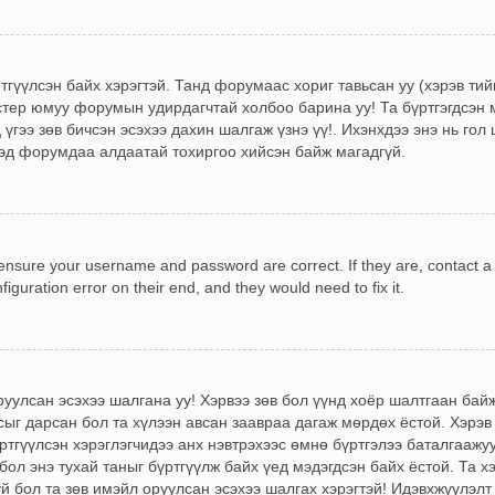
ртгүүлсэн байх хэрэгтэй. Танд форумаас хориг тавьсан уу (хэрэв ти
стер юмуу форумын удирдагчтай холбоо барина уу! Та бүртгэгдсэн м
үгээ зөв бичсэн эсэхээ дахин шалгаж үзнэ үү!. Ихэнхдээ энэ нь гол 
эд форумдаа алдаатай тохиргоо хийсэн байж магадгүй.
, ensure your username and password are correct. If they are, contact 
iguration error on their end, and they would need to fix it.
!
оруулсан эсэхээ шалгана уу! Хэрвээ зөв бол үүнд хоёр шалтгаан ба
сыг дарсан бол та хүлээн авсан заавраа дагаж мөрдөх ёстой. Хэрэв
гүүлсэн хэрэглэгчидээ анх нэвтрэхээс өмнө бүртгэлээ баталгаажуу
бол энэ тухай таныг бүртгүүлж байх үед мэдэгдсэн байх ёстой. Та х
үй бол та зөв имэйл оруулсан эсэхээ шалгах хэрэгтэй! Идэвхжүүлэлт