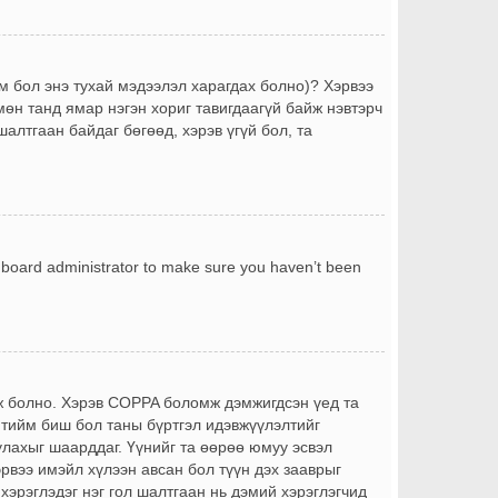
йм бол энэ тухай мэдээлэл харагдах болно)? Хэрвээ
өн танд ямар нэгэн хориг тавигдаагүй байж нэвтэрч
шалтгаан байдаг бөгөөд, хэрэв үгүй бол, та
a board administrator to make sure you haven’t been
йж болно. Хэрэв COPPA боломж дэмжигдсэн үед та
 тийм биш бол таны бүртгэл идэвжүүлэлтийг
лахыг шаарддаг. Үүнийг та өөрөө юмуу эсвэл
эрвээ имэйл хүлээн авсан бол түүн дэх зааврыг
 хэрэглэдэг нэг гол шалтгаан нь дэмий хэрэглэгчид