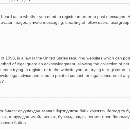
he board as to whether you need to register in order to post messages. H
 avatar images, private messaging, emailing of fellow users, usergroup 
of 1998, is a law in the United States requiring websites which can pot
ethod of legal guardian acknowledgment, allowing the collection of pers
omeone trying to register or to the website you are trying to register on,
de legal advice and is not a point of contact for legal concerns of any
d?”.
 та бичлэг оруулахдаа заавал бүртгүүлсэн байх хэрэгтэй бөгөөд та 
гээх, андууддаа имэйл илгээх, бүлгэмд нэгдэх гэх мэт олон боломж
 зөвлөж байна.