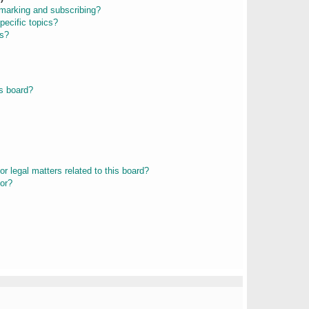
kmarking and subscribing?
pecific topics?
ms?
s board?
r legal matters related to this board?
tor?