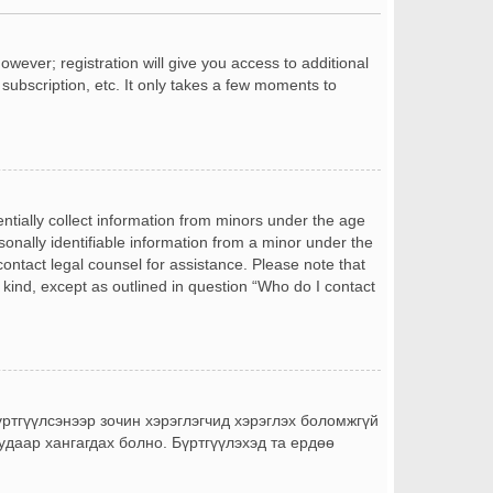
owever; registration will give you access to additional
subscription, etc. It only takes a few moments to
entially collect information from minors under the age
onally identifiable information from a minor under the
 contact legal counsel for assistance. Please note that
 kind, except as outlined in question “Who do I contact
бүртгүүлсэнээр зочин хэрэглэгчид хэрэглэх боломжгүй
уудаар хангагдах болно. Бүртгүүлэхэд та ердөө