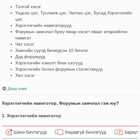
Толгой хэсэг
Үндсэн цэс, Тусламж цэс, Чатлах цэс, Бусад Хэрэглэгийн
цэс
Хэрэглэгчийн навигаторууд
Форумын замчлал буюу ямар хэсэгт явааг илэрхийлэх
навигат
Чат хэсэг
Хамгийн сүүлд бичигдсэн 10 бичлэг
Дэд форумууд
Хэрэглэгийн нэмэлт блок хэсгүүд
Хэрэглэгийн болон форумын статистакууд
Хөл хэсэг
Дээш очих
Хэрэглэгчийн навиготор, Форумын замчлал гэж юу?
1. Хэрэглэгчийн навигатор