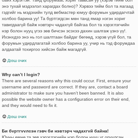
энэ тухай мэдээлэл харагдах болно)? Хэрвээ тийм бол та яагаад
гэдгийг нь мэдэхийн тулд вебмастер юмуу форумын удирдагчтай
холбоо барина уу! Та бүртгэгдсэн мөн танд ямар нэгэн хориг
тавигдаагүй байж нэвтэрч чадахгүй байгаа бол та хэрэглэгчийн
нэр болон нууц үгээ зөв бичсэн эсэхээ дахин шалгаж үзнэ үү!.
Ихэнхдээ энэ нь гол шалтгаан байдаг бөгөөд, хэрэв үгүй бол, та
форумын удирдлагатай холбоо барина уу, учир нь тэд форумдаа
алдаатай тохиргоо хийсэн байж магадгүй.
Дээш очих
Why can’t I login?
There are several reasons why this could occur. First, ensure your
username and password are correct. If they are, contact a board
administrator to make sure you haven’t been banned. It is also
possible the website owner has a configuration error on their end,
and they would need to fix it.
Дээш очих
Би бvртгvvлсэн гэвч би нэвтэрч чадахгvй байна!
Юуны өмнө та зөв хэрэглэгчийн нэр болон нууц үг оруулсан