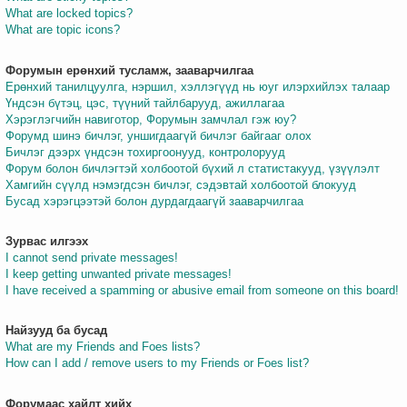
What are locked topics?
What are topic icons?
Форумын ерөнхий тусламж, зааварчилгаа
Ерөнхий танилцуулга, нэршил, хэллэгүүд нь юуг илэрхийлэх талаар
Үндсэн бүтэц, цэс, түүний тайлбарууд, ажиллагаа
Хэрэглэгчийн навиготор, Форумын замчлал гэж юу?
Форумд шинэ бичлэг, уншигдаагүй бичлэг байгааг олох
Бичлэг дээрх үндсэн тохиргоонууд, контролорууд
Форум болон бичлэгтэй холбоотой бүхий л статистакууд, үзүүлэлт
Хамгийн сүүлд нэмэгдсэн бичлэг, сэдэвтай холбоотой блокууд
Бусад хэрэгцээтэй болон дурдагдаагүй зааварчилгаа
Зурвас илгээх
I cannot send private messages!
I keep getting unwanted private messages!
I have received a spamming or abusive email from someone on this board!
Найзууд ба бусад
What are my Friends and Foes lists?
How can I add / remove users to my Friends or Foes list?
Форумаас хайлт хийх