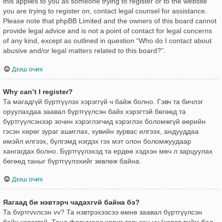
this applies to you as someone trying to register or to the website
you are trying to register on, contact legal counsel for assistance.
Please note that phpBB Limited and the owners of this board cannot
provide legal advice and is not a point of contact for legal concerns
of any kind, except as outlined in question “Who do I contact about
abusive and/or legal matters related to this board?”.
Дээш очих
Why can’t I register?
Та магадгүй бүртгүүлэх хэрэггүй ч байж болно. Гэвч та бичлэг
оруулахдаа заавал бүртгүүлсэн байх хэрэгтэй бөгөөд та
бүртгүүлсэнээр зочин хэрэглэгчид хэрэглэх боломжгүй өөрийн
гэсэн хөрөг зураг ашиглах, хувийн зурвас илгээх, андууддаа
имэйл илгээх, бүлгэмд нэгдэх гэх мэт олон боломжуудаар
хангагдах болно. Бүртгүүлэхэд та ердөө хэдхэн мөч л зарцуулах
бөгөөд таныг бүртгүүлэхийг зөвлөж байна.
Дээш очих
Яагаад би нэвтэрч чадахгvй байна бэ?
Та бvртгvvлсэн vv? Та нэвтрэхээсээ өмнө заавал бүртгүүлсэн
байх хэрэгтэй. Танд форумаас хориг тавьсан уу (хэрэв тийм бол