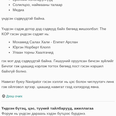
Солилцоо, наймааны талаар
Медиа
үндсэн сэдвүүдтэй байна.
Үндсэн сэдэв дотор дэд сэдвүүд байх бөгөөд жишээлбэл: The
KOP гэсэн үндсэн сэдэвт нь:
Мохамед Салах Хали - Египет Арслан
Юргэн Норберт Клопп
Улаан торны Хаалгачид
гэх мэт дэд сэдвүүдтэй байна. Гишүүний оруулсан бичсэн зүйлийг
Бичлэг гэж цаашид нэрлэж тогтох бөгөөд пост гэсэн нэршил
байхгүй болно.
Навигат буюу Navigator гэсэн хэллэг нь цэс болон чиглүүлэгч линк
гэж ойлговол зүгээр. цаашид навигат гээд хэлэгдээд явна.
Дээш очих
Үндсэн бүтэц, цэс, түүний тайлбарууд, ажиллагаа
Форум нь үндсэн дараахь хэдэн бүтцээс бүрдэнэ.