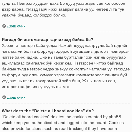
тулд та Нэвтрэх хуудсан дахь
Би нууц үгээ мартсан
холбоосон
дээр дарна, тэгээд гарч ирэх зааврыг дагана уу, ингээд л та тун
удахгүй буцаад холбогдох болно.
Дээш очих
Яагаад би автоматаар гарчихаад байна бэ?
Хэрэв та нөвтөрч байх үедээ Намайг шууд нэвтрүүлж бай гэдгийг
чагтлаагүй бол та форумд тодорхой хугацааны дотор л нэвтэрсэн
чигтээ байж чадна. Энэ нь таны бүртгэлийг хэн нэг нь буруугаар
ашиглахаас хамгаалж буй хэрэг юм. Нэвтэрсэн чигтээ байгаад
байхын тулд нэвтрэх үедээ энэхүү сонголтыг чагтална уу, тэгэхдээ
та форум руу олон хүмүүс хэрэглэдэг компьютероос хандаж буй
үед энэ нь нэг их тохиромжтой зүйл биш, Ж нь. номын сан,
интернэт кафе, их сургууль гэх мэт.
Дээш очих
What does the “Delete all board cookies” do?
“Delete all board cookies” deletes the cookies created by phpBB
which keep you authenticated and logged into the board. Cookies
also provide functions such as read tracking if they have been