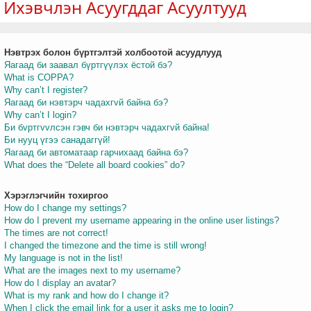
Ихэвчлэн Асуугддаг Асуултууд
Нэвтрэх болон бүртгэлтэй холбоотой асуудлууд
т
Яагаад би заавал бүртгүүлэх ёстой бэ?
What is COPPA?
Why can’t I register?
Яагаад би нэвтэрч чадахгvй байна бэ?
Why can’t I login?
Би бvртгvvлсэн гэвч би нэвтэрч чадахгvй байна!
Би нууц үгээ санадаггүй!
Яагаад би автоматаар гарчихаад байна бэ?
What does the “Delete all board cookies” do?
Хэрэглэгчийн тохиргоо
How do I change my settings?
How do I prevent my username appearing in the online user listings?
The times are not correct!
I changed the timezone and the time is still wrong!
My language is not in the list!
What are the images next to my username?
How do I display an avatar?
What is my rank and how do I change it?
When I click the email link for a user it asks me to login?