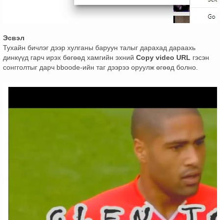
Эсвэл
Тухайн бичлэг дээр хулганы баруун талыг дарахад дараахь
динкүүд гарч ирэх бөгөөд хамгийн эхний
Copy video URL
гэсэн
сонгголтыг дарч bboode-ийн таг дээрээ оруулж өгөөд болно.