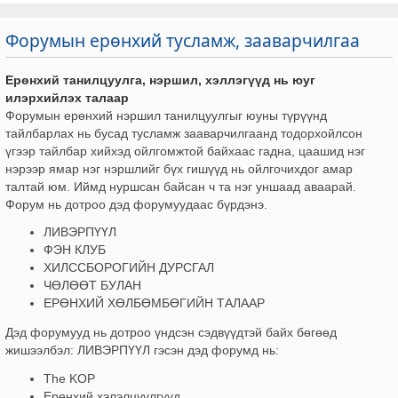
Форумын ерөнхий тусламж, зааварчилгаа
Ерөнхий танилцуулга, нэршил, хэллэгүүд нь юуг
илэрхийлэх талаар
Форумын ерөнхий нэршил танилцуулгыг юуны түрүүнд
тайлбарлах нь бусад тусламж зааварчилгаанд тодорхойлсон
үгээр тайлбар хийхэд ойлгомжтой байхаас гадна, цаашид нэг
нэрээр ямар нэг нэршлийг бүх гишүүд нь ойлгочихдог амар
талтай юм. Иймд нуршсан байсан ч та нэг уншаад аваарай.
Форум нь дотроо дэд форумуудаас бүрдэнэ.
ЛИВЭРПҮҮЛ
ФЭН КЛУБ
ХИЛССБОРОГИЙН ДУРСГАЛ
ЧӨЛӨӨТ БУЛАН
ЕРӨНХИЙ ХӨЛБӨМБӨГИЙН ТАЛААР
Дэд форумууд нь дотроо үндсэн сэдвүүдтэй байх бөгөөд
жишээлбэл: ЛИВЭРПҮҮЛ гэсэн дэд форумд нь:
The KOP
Ерөнхий хэлэлцүүлгүүд