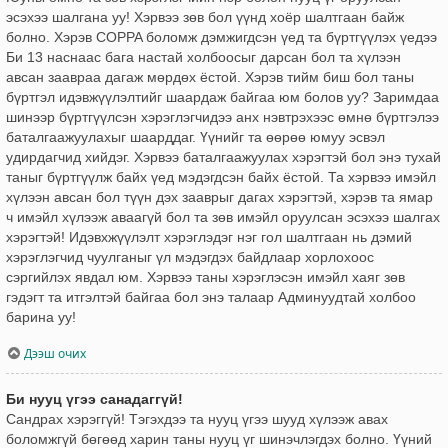
эсэхээ шалгана уу! Хэрвээ зөв бол үүнд хоёр шалтгаан байж
болно. Хэрэв COPPA боломж дэмжигдсэн үед та бүртгүүлэх үедээ
Би 13 наснаас бага настай холбоосыг дарсан бол та хүлээн
авсан заавраа дагаж мөрдөх ёстой. Хэрэв тийм биш бол таны
бүртгэл идэвжүүлэлтийг шаардаж байгаа юм болов уу? Заримдаа
шинээр бүртгүүлсэн хэрэглэгчидээ анх нэвтрэхээс өмнө бүртгэлээ
баталгаажуулахыг шаарддаг. Үүнийг та өөрөө юмуу эсвэл
удирдагчид хийдэг. Хэрвээ баталгаажуулах хэрэгтэй бол энэ тухай
таныг бүртгүүлж байх үед мэдэгдсэн байх ёстой. Та хэрвээ имэйл
хүлээн авсан бол түүн дэх зааврыг дагах хэрэгтэй, хэрэв та ямар
ч имэйл хүлээж аваагүй бол та зөв имэйл оруулсан эсэхээ шалгах
хэрэгтэй! Идэвхжүүлэлт хэрэглэдэг нэг гол шалтгаан нь дэмий
хэрэглэгчид чуулганыг үл мэдэгдэх байдлаар хорлохоос
сэргийлэх явдал юм. Хэрвээ таны хэрэглэсэн имэйл хаяг зөв
гэдэгт та итгэлтэй байгаа бол энэ талаар Админуудтай холбоо
барина уу!
Дээш очих
Би нууц үгээ санадаггүй!
Сандрах хэрэггүй! Тэгэхдээ та нууц үгээ шууд хүлээж авах
боломжгүй бөгөөд харин таны нууц үг шинэчлэгдэх болно. Үүний