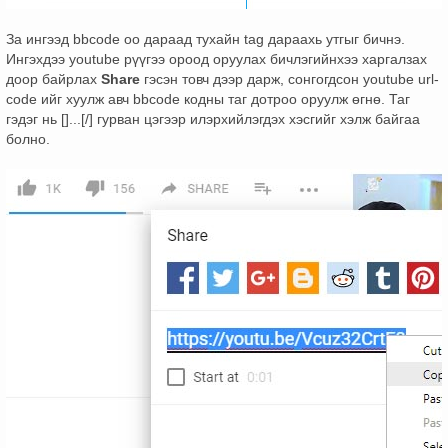
За ингээд bbcode оо дараад тухайн tag дараахь утгыг бичнэ.
Ингэхдээ youtube рүүгээ ороод оруулах бичлэгийнхээ харгалзах
доор байрлах
Share
гэсэн товч дээр дарж, сонгогдсон youtube url-
code ийг хуулж авч bbcode кодны таг дотроо оруулж өгнө. Таг
гэдэг нь []...[/] гурван цэгээр илэрхийлэгдэх хэсгийг хэлж байгаа
болно.