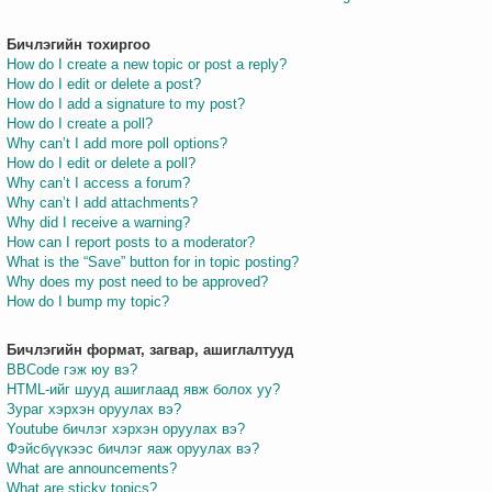
Бичлэгийн тохиргоо
How do I create a new topic or post a reply?
How do I edit or delete a post?
How do I add a signature to my post?
How do I create a poll?
Why can’t I add more poll options?
How do I edit or delete a poll?
Why can’t I access a forum?
Why can’t I add attachments?
Why did I receive a warning?
How can I report posts to a moderator?
What is the “Save” button for in topic posting?
Why does my post need to be approved?
How do I bump my topic?
Бичлэгийн формат, загвар, ашиглалтууд
BBCode гэж юу вэ?
HTML-ийг шууд ашиглаад явж болох уу?
Зураг хэрхэн оруулах вэ?
Youtube бичлэг хэрхэн оруулах вэ?
Фэйсбүүкээс бичлэг яаж оруулах вэ?
What are announcements?
What are sticky topics?