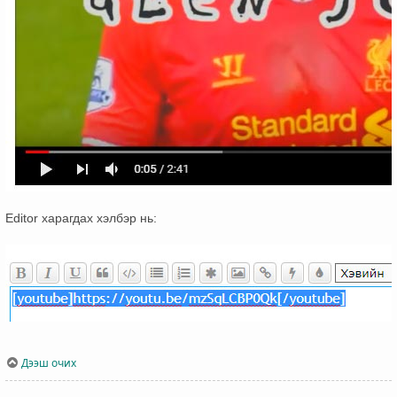
Editor харагдах хэлбэр нь:
Дээш очих