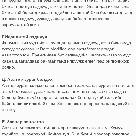
Гишүүдийн ямар нэг үүсгэсэн сэдэв, эсвэл бичсэн бичлэгт хариу
бичлэг ороогүй сэдвүүд гэж ойлгож болно. Яваандаа ихэнх сэдэв
бичлэгтэй болоод ирхээр төдийлөн ашигтай биш боловч энд тэнд
шинэхэн сэдвүүд үүсээд дарагдсан байгааг олж харах
зориулалттай юм.\
Г.Идэвхитэй сэдвүүд
Форумын гишүүд ойрын хугацаанд ямар сэдвүүд дээр бичлэгүүд
түлхүү оруулсаныг Date Modified аар эрэмблэж гаргадаг
навиготор юм. Ерөнхийдөө бүх сэдвүүдийг шалгахгүйгээр хүмүүс
хаана шаагилдаад байгааг танд илрүүлж өгдөг гээд ойлгочихож
болно.
Д. Аватор зураг бэлдэх
Аватор зураг бэлдэх болон томоохон хэмжээтэй зургийг багасгаад
авах боломжыг үүсгэх нэмэлт хэсэг юм. цаашид сайтын мэдээ
болоод бусад зүйлс өргөн ашигладах бөгөөд тухайн хэсгийг
байнга шинэчилж байх юм. Зөвхөн аватороор хягаарлагдахгүй ээ
гэсэн үг.
Е. Заавар зөвөлгөө
Сайтын тусламж хэсгийг давхар линкжүүлж өгсөн юм. Хүмүүс
төдийлөн анзаарахгүй байгаа тул. Энд бүхий л заавар зөвөлгөө