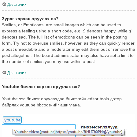
Дээш очих
Зураг хэрхэн оруулах вэ?
Smilies, or Emoticons, are small images which can be used to
express a feeling using a short code, e.g. :) denotes happy, while :(
denotes sad. The full list of emoticons can be seen in the posting
form. Try not to overuse smilies, however, as they can quickly render
a post unreadable and a moderator may edit them out or remove the
post altogether. The board administrator may also have set a limit to
the number of smilies you may use within a post.
Дээш очих
Youtube бичлэг хэрхэн оруулах вэ?
Youtube ээс бичлэг оруулахдаа бичлэгийн editor tools дотор
байрлах youtube bbcode-ийг ашиглана.