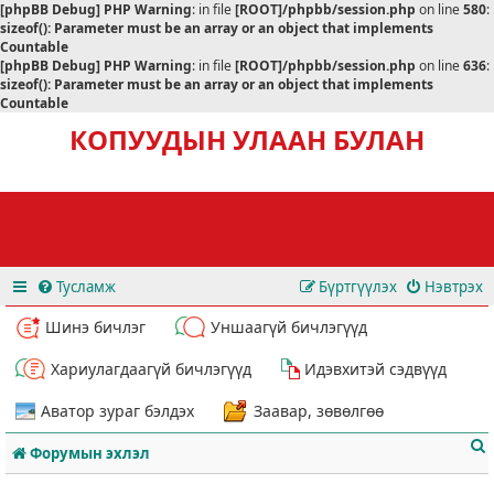
[phpBB Debug] PHP Warning
: in file
[ROOT]/phpbb/session.php
on line
580
:
sizeof(): Parameter must be an array or an object that implements
Countable
[phpBB Debug] PHP Warning
: in file
[ROOT]/phpbb/session.php
on line
636
:
sizeof(): Parameter must be an array or an object that implements
Countable
КОПУУДЫН УЛААН БУЛАН
Тусламж
Бүртгүүлэх
Нэвтрэх
Шинэ бичлэг
Уншаагүй бичлэгүүд
Хариулагдаагүй бичлэгүүд
Идэвхитэй сэдвүүд
Аватор зураг бэлдэх
Заавар, зөвөлгөө
Форумын эхлэл