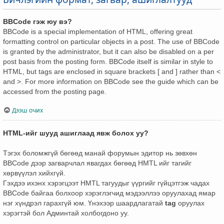
BBCode гэж юу вэ?
BBCode is a special implementation of HTML, offering great
formatting control on particular objects in a post. The use of BBCode
is granted by the administrator, but it can also be disabled on a per
post basis from the posting form. BBCode itself is similar in style to
HTML, but tags are enclosed in square brackets [ and ] rather than <
and >. For more information on BBCode see the guide which can be
accessed from the posting page.
Дээш очих
HTML-ийг шууд ашиглаад явж болох уу?
Тэгэх боломжгүй бөгөөд манай форумын эдитор нь зөвхөн
BBCode дээр загварчлал явагдах бөгөөд HMTL ийг тагийг
хөрвүүлэл хийхгүй.
Гэхдээ ихэнх хэрэгцээт HMTL тагуудыг үүргийг гүйцэтгэж чадах
BBCode байгаа болхоор хэрэглэгчид мэдээллээ оруулахад ямар
нэг хүндрэл гарахгүй юм. Үнэхээр шаардлагатай
tag
оруулах
хэрэгтэй бол Админтай холбогдоно уу.