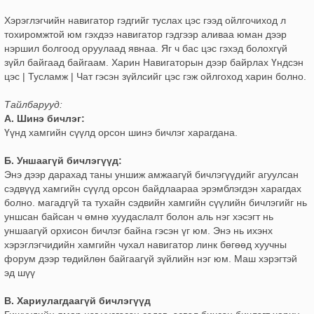
Хэрэглэгчийн навигатор гэдгийг туслах цэс гээд ойлгочиход л
тохиромжтой юм гэхдээ навигатор гэдгээр аливаа юман дээр
нэршил болгоод оруулаад явнаа. Яг ч бас цэс гэхэд болохгүй
зүйл байгаад байгаам. Харин Навигаторын дээр байрлах Үндсэн
цэс | Тусламж | Чат гэсэн зүйлсийг цэс гэж ойлгоход харин болно.
Тайлбарууд:
А. Шинэ бичлэг:
Үүнд хамгийн сүүлд орсон шинэ бичлэг харагдана.
Б. Уншаагүй бичлэгүүд:
Энэ дээр дарахад таны уншиж амжаагүй бичлэгүүдийг агуулсан
сэдвүүд хамгийн сүүлд орсон байдлаараа эрэмблэгдэн харагдах
болно. магадгүй та тухайн сэдвийн хамгийн сүүлийн бичлэгийг нь
уншсан байсан ч өмнө хуудаслалт болон аль нэг хэсэгт нь
уншаагүй орхисон бичлэг байна гэсэн үг юм. Энэ нь ихэнх
хэрэглэгчидийн хамгийн чухал навигатор линк бөгөөд хуучны
форум дээр төдийлөн байгаагүй зүйлийн нэг юм. Маш хэрэгтэй
эд шүү
В. Хариулагдаагүй бичлэгүүд