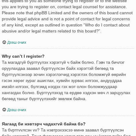
this applies to you as someone trying to register or to the website
you are trying to register on, contact legal counsel for assistance.
Please note that phpBB Limited and the owners of this board cannot
provide legal advice and is not a point of contact for legal concerns
of any kind, except as outlined in question “Who do I contact about
abusive and/or legal matters related to this board?”.
Дээш очих
Why can’t I register?
Та магадгүй бүртгүүлэх хэрэггүй ч байж болно. Гэвч та бичлэг
оруулахдаа заавал бүртгүүлсэн байх хэрэгтэй бөгөөд та
бүртгүүлсэнээр зочин хэрэглэгчид хэрэглэх боломжгүй өөрийн
гэсэн хөрөг зураг ашиглах, хувийн зурвас илгээх, андууддаа
имэйл илгээх, бүлгэмд нэгдэх гэх мэт олон боломжуудаар
хангагдах болно. Бүртгүүлэхэд та ердөө хэдхэн мөч л зарцуулах
бөгөөд таныг бүртгүүлэхийг зөвлөж байна.
Дээш очих
Яагаад би нэвтэрч чадахгvй байна бэ?
Та бvртгvvлсэн vv? Та нэвтрэхээсээ өмнө заавал бүртгүүлсэн
байх хэрэгтэй. Танд форумаас хориг тавьсан уу (хэрэв тийм бол