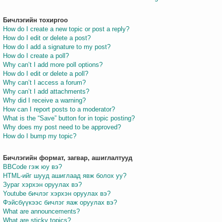
Бичлэгийн тохиргоо
How do I create a new topic or post a reply?
How do I edit or delete a post?
How do I add a signature to my post?
How do I create a poll?
Why can’t I add more poll options?
How do I edit or delete a poll?
Why can’t I access a forum?
Why can’t I add attachments?
Why did I receive a warning?
How can I report posts to a moderator?
What is the “Save” button for in topic posting?
Why does my post need to be approved?
How do I bump my topic?
Бичлэгийн формат, загвар, ашиглалтууд
BBCode гэж юу вэ?
HTML-ийг шууд ашиглаад явж болох уу?
Зураг хэрхэн оруулах вэ?
Youtube бичлэг хэрхэн оруулах вэ?
Фэйсбүүкээс бичлэг яаж оруулах вэ?
What are announcements?
What are sticky topics?