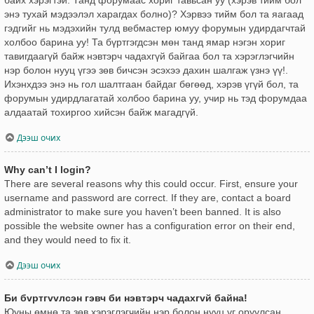
энэ тухай мэдээлэл харагдах болно)? Хэрвээ тийм бол та яагаад
гэдгийг нь мэдэхийн тулд вебмастер юмуу форумын удирдагчтай
холбоо барина уу! Та бүртгэгдсэн мөн танд ямар нэгэн хориг
тавигдаагүй байж нэвтэрч чадахгүй байгаа бол та хэрэглэгчийн
нэр болон нууц үгээ зөв бичсэн эсэхээ дахин шалгаж үзнэ үү!.
Ихэнхдээ энэ нь гол шалтгаан байдаг бөгөөд, хэрэв үгүй бол, та
форумын удирдлагатай холбоо барина уу, учир нь тэд форумдаа
алдаатай тохиргоо хийсэн байж магадгүй.
Дээш очих
Why can’t I login?
There are several reasons why this could occur. First, ensure your
username and password are correct. If they are, contact a board
administrator to make sure you haven’t been banned. It is also
possible the website owner has a configuration error on their end,
and they would need to fix it.
Дээш очих
Би бvртгvvлсэн гэвч би нэвтэрч чадахгvй байна!
Юуны өмнө та зөв хэрэглэгчийн нэр болон нууц үг оруулсан