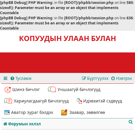
[phpBB Debug] PHP Warning
: in file
[ROOT]/phpbb/session.php
on line
580
:
sizeof(): Parameter must be an array or an object that implements
Countable
[phpBB Debug] PHP Warning
: in file
[ROOT]/phpbb/session.php
on line
636
:
sizeof(): Parameter must be an array or an object that implements
Countable
КОПУУДЫН УЛААН БУЛАН
Тусламж
Бүртгүүлэх
Нэвтрэх
Шинэ бичлэг
Уншаагүй бичлэгүүд
Хариулагдаагүй бичлэгүүд
Идэвхитэй сэдвүүд
Аватор зураг бэлдэх
Заавар, зөвөлгөө
Форумын эхлэл