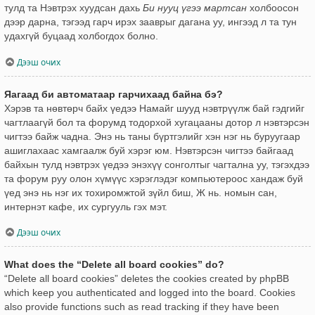
тулд та Нэвтрэх хуудсан дахь
Би нууц үгээ мартсан
холбоосон
дээр дарна, тэгээд гарч ирэх зааврыг дагана уу, ингээд л та тун
удахгүй буцаад холбогдох болно.
Дээш очих
Яагаад би автоматаар гарчихаад байна бэ?
Хэрэв та нөвтөрч байх үедээ Намайг шууд нэвтрүүлж бай гэдгийг
чагтлаагүй бол та форумд тодорхой хугацааны дотор л нэвтэрсэн
чигтээ байж чадна. Энэ нь таны бүртгэлийг хэн нэг нь буруугаар
ашиглахаас хамгаалж буй хэрэг юм. Нэвтэрсэн чигтээ байгаад
байхын тулд нэвтрэх үедээ энэхүү сонголтыг чагтална уу, тэгэхдээ
та форум руу олон хүмүүс хэрэглэдэг компьютероос хандаж буй
үед энэ нь нэг их тохиромжтой зүйл биш, Ж нь. номын сан,
интернэт кафе, их сургууль гэх мэт.
Дээш очих
What does the “Delete all board cookies” do?
“Delete all board cookies” deletes the cookies created by phpBB
which keep you authenticated and logged into the board. Cookies
also provide functions such as read tracking if they have been