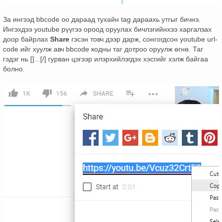
За ингээд bbcode оо дараад тухайн tag дараахь утгыг бичнэ.
Ингэхдээ youtube рүүгээ ороод оруулах бичлэгийнхээ харгалзах
доор байрлах
Share
гэсэн товч дээр дарж, сонгогдсон youtube url-
code ийг хуулж авч bbcode кодны таг дотроо оруулж өгнө. Таг
гэдэг нь []...[/] гурван цэгээр илэрхийлэгдэх хэсгийг хэлж байгаа
болно.