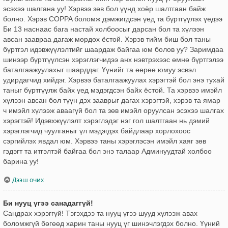
эсэхээ шалгана уу! Хэрвээ зөв бол үүнд хоёр шалтгаан байж
болно. Хэрэв COPPA боломж дэмжигдсэн үед та бүртгүүлэх үедээ
Би 13 наснаас бага настай холбоосыг дарсан бол та хүлээн
авсан заавраа дагаж мөрдөх ёстой. Хэрэв тийм биш бол таны
бүртгэл идэвжүүлэлтийг шаардаж байгаа юм болов уу? Заримдаа
шинээр бүртгүүлсэн хэрэглэгчидээ анх нэвтрэхээс өмнө бүртгэлээ
баталгаажуулахыг шаарддаг. Үүнийг та өөрөө юмуу эсвэл
удирдагчид хийдэг. Хэрвээ баталгаажуулах хэрэгтэй бол энэ тухай
таныг бүртгүүлж байх үед мэдэгдсэн байх ёстой. Та хэрвээ имэйл
хүлээн авсан бол түүн дэх зааврыг дагах хэрэгтэй, хэрэв та ямар
ч имэйл хүлээж аваагүй бол та зөв имэйл оруулсан эсэхээ шалгах
хэрэгтэй! Идэвхжүүлэлт хэрэглэдэг нэг гол шалтгаан нь дэмий
хэрэглэгчид чуулганыг үл мэдэгдэх байдлаар хорлохоос
сэргийлэх явдал юм. Хэрвээ таны хэрэглэсэн имэйл хаяг зөв
гэдэгт та итгэлтэй байгаа бол энэ талаар Админуудтай холбоо
барина уу!
Дээш очих
Би нууц үгээ санадаггүй!
Сандрах хэрэггүй! Тэгэхдээ та нууц үгээ шууд хүлээж авах
боломжгүй бөгөөд харин таны нууц үг шинэчлэгдэх болно. Үүний