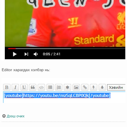
Editor харагдах хэлбэр нь:
Дээш очих