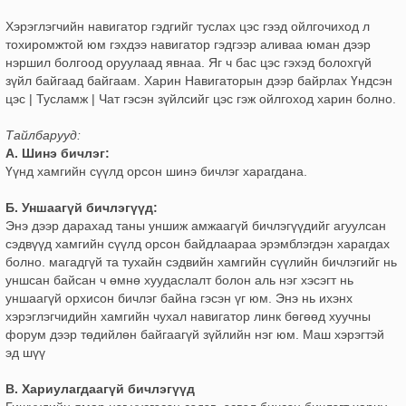
Хэрэглэгчийн навигатор гэдгийг туслах цэс гээд ойлгочиход л
тохиромжтой юм гэхдээ навигатор гэдгээр аливаа юман дээр
нэршил болгоод оруулаад явнаа. Яг ч бас цэс гэхэд болохгүй
зүйл байгаад байгаам. Харин Навигаторын дээр байрлах Үндсэн
цэс | Тусламж | Чат гэсэн зүйлсийг цэс гэж ойлгоход харин болно.
Тайлбарууд:
А. Шинэ бичлэг:
Үүнд хамгийн сүүлд орсон шинэ бичлэг харагдана.
Б. Уншаагүй бичлэгүүд:
Энэ дээр дарахад таны уншиж амжаагүй бичлэгүүдийг агуулсан
сэдвүүд хамгийн сүүлд орсон байдлаараа эрэмблэгдэн харагдах
болно. магадгүй та тухайн сэдвийн хамгийн сүүлийн бичлэгийг нь
уншсан байсан ч өмнө хуудаслалт болон аль нэг хэсэгт нь
уншаагүй орхисон бичлэг байна гэсэн үг юм. Энэ нь ихэнх
хэрэглэгчидийн хамгийн чухал навигатор линк бөгөөд хуучны
форум дээр төдийлөн байгаагүй зүйлийн нэг юм. Маш хэрэгтэй
эд шүү
В. Хариулагдаагүй бичлэгүүд