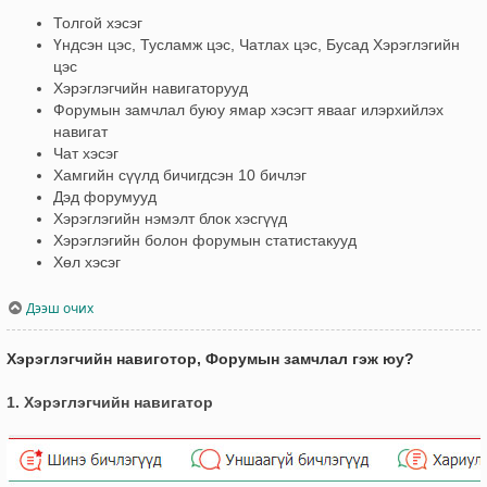
Толгой хэсэг
Үндсэн цэс, Тусламж цэс, Чатлах цэс, Бусад Хэрэглэгийн
цэс
Хэрэглэгчийн навигаторууд
Форумын замчлал буюу ямар хэсэгт явааг илэрхийлэх
навигат
Чат хэсэг
Хамгийн сүүлд бичигдсэн 10 бичлэг
Дэд форумууд
Хэрэглэгийн нэмэлт блок хэсгүүд
Хэрэглэгийн болон форумын статистакууд
Хөл хэсэг
Дээш очих
Хэрэглэгчийн навиготор, Форумын замчлал гэж юу?
1. Хэрэглэгчийн навигатор