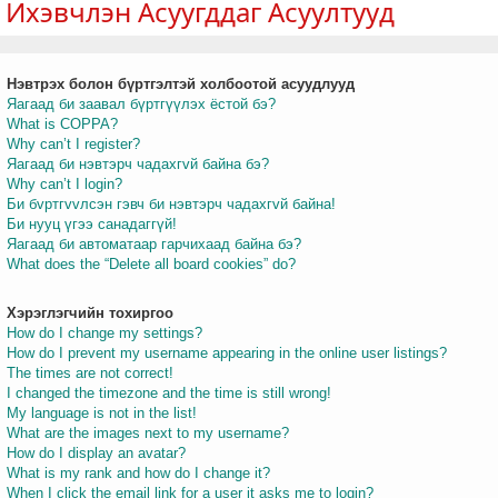
Ихэвчлэн Асуугддаг Асуултууд
Нэвтрэх болон бүртгэлтэй холбоотой асуудлууд
т
Яагаад би заавал бүртгүүлэх ёстой бэ?
What is COPPA?
Why can’t I register?
Яагаад би нэвтэрч чадахгvй байна бэ?
Why can’t I login?
Би бvртгvvлсэн гэвч би нэвтэрч чадахгvй байна!
Би нууц үгээ санадаггүй!
Яагаад би автоматаар гарчихаад байна бэ?
What does the “Delete all board cookies” do?
Хэрэглэгчийн тохиргоо
How do I change my settings?
How do I prevent my username appearing in the online user listings?
The times are not correct!
I changed the timezone and the time is still wrong!
My language is not in the list!
What are the images next to my username?
How do I display an avatar?
What is my rank and how do I change it?
When I click the email link for a user it asks me to login?