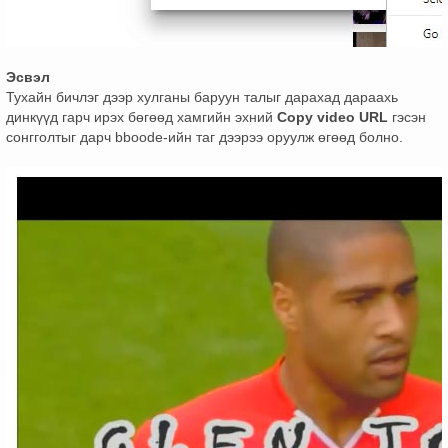
Эсвэл
Тухайн бичлэг дээр хулганы баруун талыг дарахад дараахь
динкүүд гарч ирэх бөгөөд хамгийн эхний
Copy video URL
гэсэн
сонгголтыг дарч bboode-ийн таг дээрээ оруулж өгөөд болно.