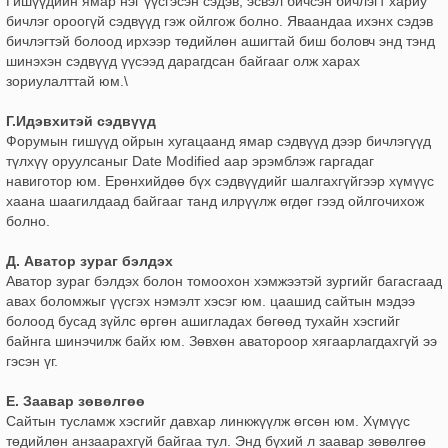
Гишүүдийн ямар нэг үүсгэсэн сэдэв, эсвэл бичсэн бичлэгт хариу
бичлэг ороогүй сэдвүүд гэж ойлгож болно. Яваандаа ихэнх сэдэв
бичлэгтэй болоод ирхээр төдийлөн ашигтай биш боловч энд тэнд
шинэхэн сэдвүүд үүсээд дарагдсан байгааг олж харах
зориулалттай юм.\
Г.Идэвхитэй сэдвүүд
Форумын гишүүд ойрын хугацаанд ямар сэдвүүд дээр бичлэгүүд
түлхүү оруулсаныг Date Modified аар эрэмблэж гаргадаг
навиготор юм. Ерөнхийдөө бүх сэдвүүдийг шалгахгүйгээр хүмүүс
хаана шаагилдаад байгааг танд илрүүлж өгдөг гээд ойлгочихож
болно.
Д. Аватор зураг бэлдэх
Аватор зураг бэлдэх болон томоохон хэмжээтэй зургийг багасгаад
авах боломжыг үүсгэх нэмэлт хэсэг юм. цаашид сайтын мэдээ
болоод бусад зүйлс өргөн ашигладах бөгөөд тухайн хэсгийг
байнга шинэчилж байх юм. Зөвхөн аватороор хягаарлагдахгүй ээ
гэсэн үг.
Е. Заавар зөвөлгөө
Сайтын тусламж хэсгийг давхар линкжүүлж өгсөн юм. Хүмүүс
төдийлөн анзаарахгүй байгаа тул. Энд бүхий л заавар зөвөлгөө