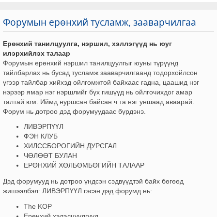
Форумын ерөнхий тусламж, зааварчилгаа
Ерөнхий танилцуулга, нэршил, хэллэгүүд нь юуг
илэрхийлэх талаар
Форумын ерөнхий нэршил танилцуулгыг юуны түрүүнд
тайлбарлах нь бусад тусламж зааварчилгаанд тодорхойлсон
үгээр тайлбар хийхэд ойлгомжтой байхаас гадна, цаашид нэг
нэрээр ямар нэг нэршлийг бүх гишүүд нь ойлгочихдог амар
талтай юм. Иймд нуршсан байсан ч та нэг уншаад аваарай.
Форум нь дотроо дэд форумуудаас бүрдэнэ.
ЛИВЭРПҮҮЛ
ФЭН КЛУБ
ХИЛССБОРОГИЙН ДУРСГАЛ
ЧӨЛӨӨТ БУЛАН
ЕРӨНХИЙ ХӨЛБӨМБӨГИЙН ТАЛААР
Дэд форумууд нь дотроо үндсэн сэдвүүдтэй байх бөгөөд
жишээлбэл: ЛИВЭРПҮҮЛ гэсэн дэд форумд нь:
The KOP
Ерөнхий хэлэлцүүлгүүд