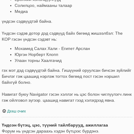
Солилцоо, наймааны талаар
Медиа
үндсэн сэдвүүдтэй байна.
Үндсэн сэдэв дотор дэд сэдвүүд байх бөгөөд жишээлбэл: The
KOP гэсэн үндсэн сэдэвт нь:
Мохамед Салах Хали - Египет Арслан
Юргэн Норберт Клопп
Улаан торны Хаалгачид
гэх мэт дэд сэдвүүдтэй байна. Гишүүний оруулсан бичсэн зүйлийг
Бичлэг гэж цаашид нэрлэж тогтох бөгөөд пост гэсэн нэршил
байхгүй болно.
Навигат буюу Navigator гэсэн хэллэг нь цэс болон чиглүүлэгч линк
гэж ойлговол зүгээр. цаашид навигат гээд хэлэгдээд явна.
Дээш очих
Үндсэн бүтэц, цэс, түүний тайлбарууд, ажиллагаа
Форум нь үндсэн дараахь хэдэн бүтцээс бүрдэнэ.