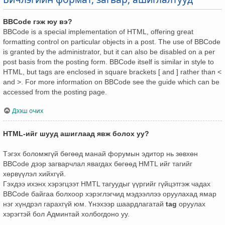
BBCode гэж юу вэ?
BBCode is a special implementation of HTML, offering great
formatting control on particular objects in a post. The use of BBCode
is granted by the administrator, but it can also be disabled on a per
post basis from the posting form. BBCode itself is similar in style to
HTML, but tags are enclosed in square brackets [ and ] rather than <
and >. For more information on BBCode see the guide which can be
accessed from the posting page.
Дээш очих
HTML-ийг шууд ашиглаад явж болох уу?
Тэгэх боломжгүй бөгөөд манай форумын эдитор нь зөвхөн
BBCode дээр загварчлал явагдах бөгөөд HMTL ийг тагийг
хөрвүүлэл хийхгүй.
Гэхдээ ихэнх хэрэгцээт HMTL тагуудыг үүргийг гүйцэтгэж чадах
BBCode байгаа болхоор хэрэглэгчид мэдээллээ оруулахад ямар
нэг хүндрэл гарахгүй юм. Үнэхээр шаардлагатай
tag
оруулах
хэрэгтэй бол Админтай холбогдоно уу.