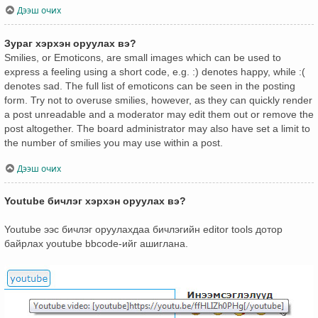
Дээш очих
Зураг хэрхэн оруулах вэ?
Smilies, or Emoticons, are small images which can be used to
express a feeling using a short code, e.g. :) denotes happy, while :(
denotes sad. The full list of emoticons can be seen in the posting
form. Try not to overuse smilies, however, as they can quickly render
a post unreadable and a moderator may edit them out or remove the
post altogether. The board administrator may also have set a limit to
the number of smilies you may use within a post.
Дээш очих
Youtube бичлэг хэрхэн оруулах вэ?
Youtube ээс бичлэг оруулахдаа бичлэгийн editor tools дотор
байрлах youtube bbcode-ийг ашиглана.