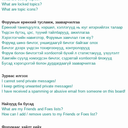
What are locked topics?
What are topic icons?
Форумын ерөнхий тусламж, зааварчилгаа
Ерөнхий танилцуулга, нэршил, хэллэгүүд нь юуг илэрхийлэх талаар
Үндсэн бүтэц, цэс, түүний тайлбарууд, ажиллагаа
Хэрэглэгчийн навиготор, Форумын замчлал гэж юу?
Форумд шинэ бичлэг, уншигдаагүй бичлэг байгааг олох
Бичлэг дээрх үндсэн тохиргоонууд, контролорууд
Форум болон бичлэгтэй холбоотой бүхий л статистакууд, үзүүлэлт
Хамгийн сүүлд нэмэгдсэн бичлэг, сэдэвтай холбоотой блокууд
Бусад хэрэгцээтэй болон дурдагдаагүй зааварчилгаа
Зурвас илгээх
I cannot send private messages!
I keep getting unwanted private messages!
I have received a spamming or abusive email from someone on this board!
Найзууд ба бусад
What are my Friends and Foes lists?
How can I add / remove users to my Friends or Foes list?
Форумаас хайлт хийх