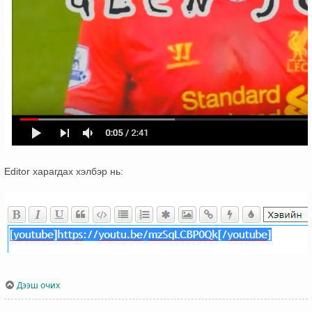
Editor харагдах хэлбэр нь:
Дээш очих