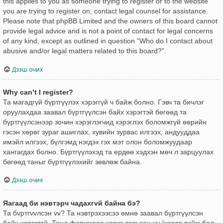
this applies to you as someone trying to register or to the website
you are trying to register on, contact legal counsel for assistance.
Please note that phpBB Limited and the owners of this board cannot
provide legal advice and is not a point of contact for legal concerns
of any kind, except as outlined in question “Who do I contact about
abusive and/or legal matters related to this board?”.
Дээш очих
Why can’t I register?
Та магадгүй бүртгүүлэх хэрэггүй ч байж болно. Гэвч та бичлэг
оруулахдаа заавал бүртгүүлсэн байх хэрэгтэй бөгөөд та
бүртгүүлсэнээр зочин хэрэглэгчид хэрэглэх боломжгүй өөрийн
гэсэн хөрөг зураг ашиглах, хувийн зурвас илгээх, андууддаа
имэйл илгээх, бүлгэмд нэгдэх гэх мэт олон боломжуудаар
хангагдах болно. Бүртгүүлэхэд та ердөө хэдхэн мөч л зарцуулах
бөгөөд таныг бүртгүүлэхийг зөвлөж байна.
Дээш очих
Яагаад би нэвтэрч чадахгvй байна бэ?
Та бvртгvvлсэн vv? Та нэвтрэхээсээ өмнө заавал бүртгүүлсэн
байх хэрэгтэй. Танд форумаас хориг тавьсан уу (хэрэв тийм бол