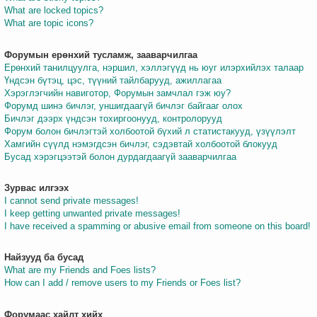
What are locked topics?
What are topic icons?
Форумын ерөнхий тусламж, зааварчилгаа
Ерөнхий танилцуулга, нэршил, хэллэгүүд нь юуг илэрхийлэх талаар
Үндсэн бүтэц, цэс, түүний тайлбарууд, ажиллагаа
Хэрэглэгчийн навиготор, Форумын замчлал гэж юу?
Форумд шинэ бичлэг, уншигдаагүй бичлэг байгааг олох
Бичлэг дээрх үндсэн тохиргоонууд, контролорууд
Форум болон бичлэгтэй холбоотой бүхий л статистакууд, үзүүлэлт
Хамгийн сүүлд нэмэгдсэн бичлэг, сэдэвтай холбоотой блокууд
Бусад хэрэгцээтэй болон дурдагдаагүй зааварчилгаа
Зурвас илгээх
I cannot send private messages!
I keep getting unwanted private messages!
I have received a spamming or abusive email from someone on this board!
Найзууд ба бусад
What are my Friends and Foes lists?
How can I add / remove users to my Friends or Foes list?
Форумаас хайлт хийх