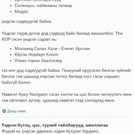
Солилцоо, наймааны талаар
Медиа
үндсэн сэдвүүдтэй байна.
Үндсэн сэдэв дотор дэд сэдвүүд байх бөгөөд жишээлбэл: The
KOP гэсэн үндсэн сэдэвт нь:
Мохамед Салах Хали - Египет Арслан
Юргэн Норберт Клопп
Улаан торны Хаалгачид
гэх мэт дэд сэдвүүдтэй байна. Гишүүний оруулсан бичсэн зүйлийг
Бичлэг гэж цаашид нэрлэж тогтох бөгөөд пост гэсэн нэршил
байхгүй болно.
Навигат буюу Navigator гэсэн хэллэг нь цэс болон чиглүүлэгч линк
гэж ойлговол зүгээр. цаашид навигат гээд хэлэгдээд явна.
Дээш очих
Үндсэн бүтэц, цэс, түүний тайлбарууд, ажиллагаа
Форум нь үндсэн дараахь хэдэн бүтцээс бүрдэнэ.