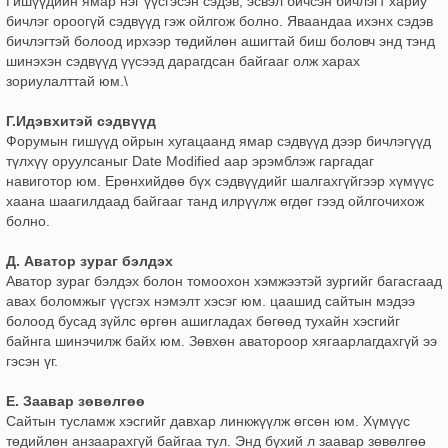
Гишүүдийн ямар нэг үүсгэсэн сэдэв, эсвэл бичсэн бичлэгт хариу
бичлэг ороогүй сэдвүүд гэж ойлгож болно. Яваандаа ихэнх сэдэв
бичлэгтэй болоод ирхээр төдийлөн ашигтай биш боловч энд тэнд
шинэхэн сэдвүүд үүсээд дарагдсан байгааг олж харах
зориулалттай юм.\
Г.Идэвхитэй сэдвүүд
Форумын гишүүд ойрын хугацаанд ямар сэдвүүд дээр бичлэгүүд
түлхүү оруулсаныг Date Modified аар эрэмблэж гаргадаг
навиготор юм. Ерөнхийдөө бүх сэдвүүдийг шалгахгүйгээр хүмүүс
хаана шаагилдаад байгааг танд илрүүлж өгдөг гээд ойлгочихож
болно.
Д. Аватор зураг бэлдэх
Аватор зураг бэлдэх болон томоохон хэмжээтэй зургийг багасгаад
авах боломжыг үүсгэх нэмэлт хэсэг юм. цаашид сайтын мэдээ
болоод бусад зүйлс өргөн ашигладах бөгөөд тухайн хэсгийг
байнга шинэчилж байх юм. Зөвхөн аватороор хягаарлагдахгүй ээ
гэсэн үг.
Е. Заавар зөвөлгөө
Сайтын тусламж хэсгийг давхар линкжүүлж өгсөн юм. Хүмүүс
төдийлөн анзаарахгүй байгаа тул. Энд бүхий л заавар зөвөлгөө