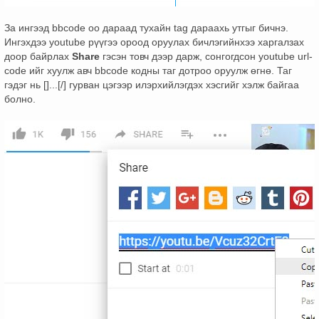
За ингээд bbcode оо дараад тухайн tag дараахь утгыг бичнэ.
Ингэхдээ youtube рүүгээ ороод оруулах бичлэгийнхээ харгалзах
доор байрлах
Share
гэсэн товч дээр дарж, сонгогдсон youtube url-
code ийг хуулж авч bbcode кодны таг дотроо оруулж өгнө. Таг
гэдэг нь []...[/] гурван цэгээр илэрхийлэгдэх хэсгийг хэлж байгаа
болно.