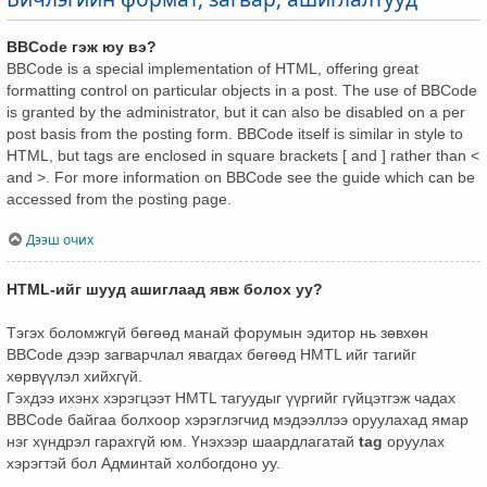
BBCode гэж юу вэ?
BBCode is a special implementation of HTML, offering great
formatting control on particular objects in a post. The use of BBCode
is granted by the administrator, but it can also be disabled on a per
post basis from the posting form. BBCode itself is similar in style to
HTML, but tags are enclosed in square brackets [ and ] rather than <
and >. For more information on BBCode see the guide which can be
accessed from the posting page.
Дээш очих
HTML-ийг шууд ашиглаад явж болох уу?
Тэгэх боломжгүй бөгөөд манай форумын эдитор нь зөвхөн
BBCode дээр загварчлал явагдах бөгөөд HMTL ийг тагийг
хөрвүүлэл хийхгүй.
Гэхдээ ихэнх хэрэгцээт HMTL тагуудыг үүргийг гүйцэтгэж чадах
BBCode байгаа болхоор хэрэглэгчид мэдээллээ оруулахад ямар
нэг хүндрэл гарахгүй юм. Үнэхээр шаардлагатай
tag
оруулах
хэрэгтэй бол Админтай холбогдоно уу.