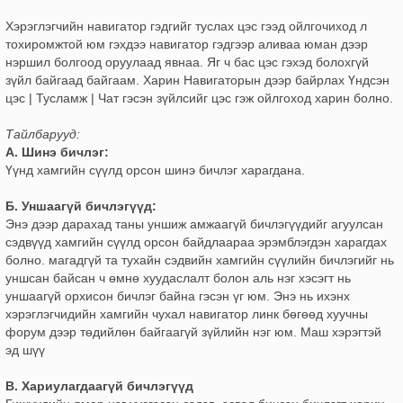
Хэрэглэгчийн навигатор гэдгийг туслах цэс гээд ойлгочиход л
тохиромжтой юм гэхдээ навигатор гэдгээр аливаа юман дээр
нэршил болгоод оруулаад явнаа. Яг ч бас цэс гэхэд болохгүй
зүйл байгаад байгаам. Харин Навигаторын дээр байрлах Үндсэн
цэс | Тусламж | Чат гэсэн зүйлсийг цэс гэж ойлгоход харин болно.
Тайлбарууд:
А. Шинэ бичлэг:
Үүнд хамгийн сүүлд орсон шинэ бичлэг харагдана.
Б. Уншаагүй бичлэгүүд:
Энэ дээр дарахад таны уншиж амжаагүй бичлэгүүдийг агуулсан
сэдвүүд хамгийн сүүлд орсон байдлаараа эрэмблэгдэн харагдах
болно. магадгүй та тухайн сэдвийн хамгийн сүүлийн бичлэгийг нь
уншсан байсан ч өмнө хуудаслалт болон аль нэг хэсэгт нь
уншаагүй орхисон бичлэг байна гэсэн үг юм. Энэ нь ихэнх
хэрэглэгчидийн хамгийн чухал навигатор линк бөгөөд хуучны
форум дээр төдийлөн байгаагүй зүйлийн нэг юм. Маш хэрэгтэй
эд шүү
В. Хариулагдаагүй бичлэгүүд