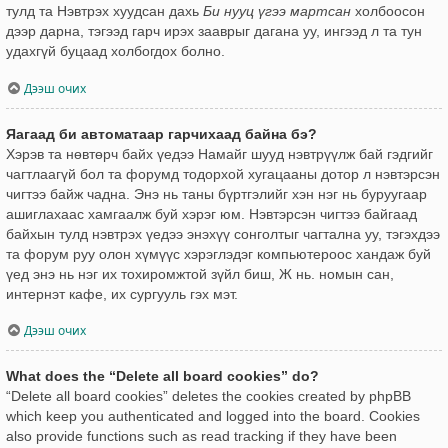
тулд та Нэвтрэх хуудсан дахь
Би нууц үгээ мартсан
холбоосон
дээр дарна, тэгээд гарч ирэх зааврыг дагана уу, ингээд л та тун
удахгүй буцаад холбогдох болно.
Дээш очих
Яагаад би автоматаар гарчихаад байна бэ?
Хэрэв та нөвтөрч байх үедээ Намайг шууд нэвтрүүлж бай гэдгийг
чагтлаагүй бол та форумд тодорхой хугацааны дотор л нэвтэрсэн
чигтээ байж чадна. Энэ нь таны бүртгэлийг хэн нэг нь буруугаар
ашиглахаас хамгаалж буй хэрэг юм. Нэвтэрсэн чигтээ байгаад
байхын тулд нэвтрэх үедээ энэхүү сонголтыг чагтална уу, тэгэхдээ
та форум руу олон хүмүүс хэрэглэдэг компьютероос хандаж буй
үед энэ нь нэг их тохиромжтой зүйл биш, Ж нь. номын сан,
интернэт кафе, их сургууль гэх мэт.
Дээш очих
What does the “Delete all board cookies” do?
“Delete all board cookies” deletes the cookies created by phpBB
which keep you authenticated and logged into the board. Cookies
also provide functions such as read tracking if they have been