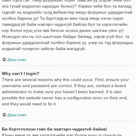
энэ тухай мэдээлэл харагдах болно)? Хэрвээ тийм бол та яагаад
гэдгийг нь мэдэхийн тулд вебмастер юмуу форумын удирдагчтай
холбоо барина уу! Та бүртгэгдсэн мөн танд ямар нэгэн хориг
тавигдаагүй байж нэвтэрч чадахгүй байгаа бол та хэрэглэгчийн
нэр болон нууц үгээ зөв бичсэн эсэхээ дахин шалгаж үзнэ үү!.
Ихэнхдээ энэ нь гол шалтгаан байдаг бөгөөд, хэрэв үгүй бол, та
форумын удирдлагатай холбоо барина уу, учир нь тэд форумдаа
алдаатай тохиргоо хийсэн байж магадгүй.
Дээш очих
Why can’t I login?
There are several reasons why this could occur. First, ensure your
username and password are correct. If they are, contact a board
administrator to make sure you haven’t been banned. It is also
possible the website owner has a configuration error on their end,
and they would need to fix it.
Дээш очих
Би бvртгvvлсэн гэвч би нэвтэрч чадахгvй байна!
Юуны өмнө та зөв хэрэглэгчийн нэр болон нууц үг оруулсан