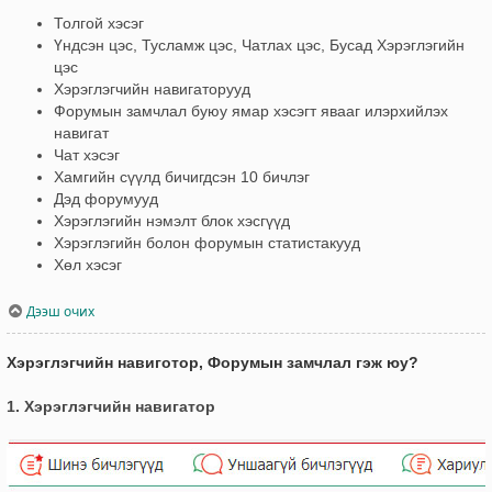
Толгой хэсэг
Үндсэн цэс, Тусламж цэс, Чатлах цэс, Бусад Хэрэглэгийн
цэс
Хэрэглэгчийн навигаторууд
Форумын замчлал буюу ямар хэсэгт явааг илэрхийлэх
навигат
Чат хэсэг
Хамгийн сүүлд бичигдсэн 10 бичлэг
Дэд форумууд
Хэрэглэгийн нэмэлт блок хэсгүүд
Хэрэглэгийн болон форумын статистакууд
Хөл хэсэг
Дээш очих
Хэрэглэгчийн навиготор, Форумын замчлал гэж юу?
1. Хэрэглэгчийн навигатор