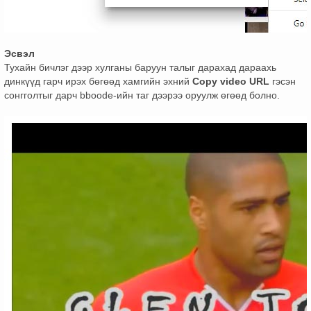
Эсвэл
Тухайн бичлэг дээр хулганы баруун талыг дарахад дараахь
динкүүд гарч ирэх бөгөөд хамгийн эхний
Copy video URL
гэсэн
сонгголтыг дарч bboode-ийн таг дээрээ оруулж өгөөд болно.