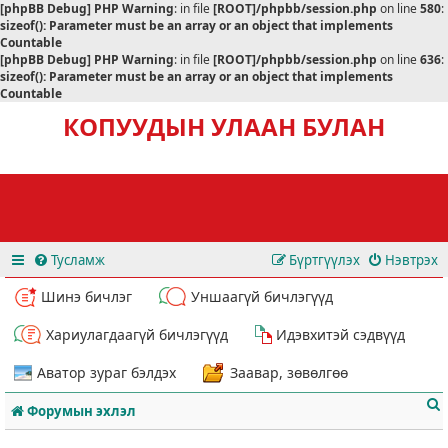
[phpBB Debug] PHP Warning
: in file
[ROOT]/phpbb/session.php
on line
580
:
sizeof(): Parameter must be an array or an object that implements
Countable
[phpBB Debug] PHP Warning
: in file
[ROOT]/phpbb/session.php
on line
636
:
sizeof(): Parameter must be an array or an object that implements
Countable
КОПУУДЫН УЛААН БУЛАН
Тусламж
Бүртгүүлэх
Нэвтрэх
Шинэ бичлэг
Уншаагүй бичлэгүүд
Хариулагдаагүй бичлэгүүд
Идэвхитэй сэдвүүд
Аватор зураг бэлдэх
Заавар, зөвөлгөө
Форумын эхлэл