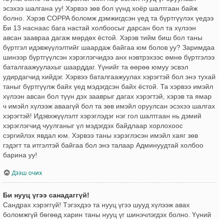
эсэхээ шалгана уу! Хэрвээ зөв бол үүнд хоёр шалтгаан байж
болно. Хэрэв COPPA боломж дэмжигдсэн үед та бүртгүүлэх үедээ
Би 13 наснаас бага настай холбоосыг дарсан бол та хүлээн
авсан заавраа дагаж мөрдөх ёстой. Хэрэв тийм биш бол таны
бүртгэл идэвжүүлэлтийг шаардаж байгаа юм болов уу? Заримдаа
шинээр бүртгүүлсэн хэрэглэгчидээ анх нэвтрэхээс өмнө бүртгэлээ
баталгаажуулахыг шаарддаг. Үүнийг та өөрөө юмуу эсвэл
удирдагчид хийдэг. Хэрвээ баталгаажуулах хэрэгтэй бол энэ тухай
таныг бүртгүүлж байх үед мэдэгдсэн байх ёстой. Та хэрвээ имэйл
хүлээн авсан бол түүн дэх зааврыг дагах хэрэгтэй, хэрэв та ямар
ч имэйл хүлээж аваагүй бол та зөв имэйл оруулсан эсэхээ шалгах
хэрэгтэй! Идэвхжүүлэлт хэрэглэдэг нэг гол шалтгаан нь дэмий
хэрэглэгчид чуулганыг үл мэдэгдэх байдлаар хорлохоос
сэргийлэх явдал юм. Хэрвээ таны хэрэглэсэн имэйл хаяг зөв
гэдэгт та итгэлтэй байгаа бол энэ талаар Админуудтай холбоо
барина уу!
Дээш очих
Би нууц үгээ санадаггүй!
Сандрах хэрэггүй! Тэгэхдээ та нууц үгээ шууд хүлээж авах
боломжгүй бөгөөд харин таны нууц үг шинэчлэгдэх болно. Үүний