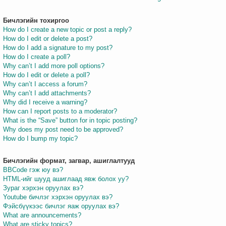
Бичлэгийн тохиргоо
How do I create a new topic or post a reply?
How do I edit or delete a post?
How do I add a signature to my post?
How do I create a poll?
Why can’t I add more poll options?
How do I edit or delete a poll?
Why can’t I access a forum?
Why can’t I add attachments?
Why did I receive a warning?
How can I report posts to a moderator?
What is the “Save” button for in topic posting?
Why does my post need to be approved?
How do I bump my topic?
Бичлэгийн формат, загвар, ашиглалтууд
BBCode гэж юу вэ?
HTML-ийг шууд ашиглаад явж болох уу?
Зураг хэрхэн оруулах вэ?
Youtube бичлэг хэрхэн оруулах вэ?
Фэйсбүүкээс бичлэг яаж оруулах вэ?
What are announcements?
What are sticky topics?