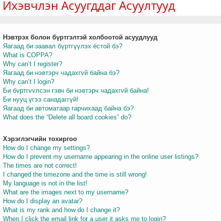
Ихэвчлэн Асуугддаг Асуултууд
Нэвтрэх болон бүртгэлтэй холбоотой асуудлууд
т
Яагаад би заавал бүртгүүлэх ёстой бэ?
What is COPPA?
Why can’t I register?
Яагаад би нэвтэрч чадахгvй байна бэ?
Why can’t I login?
Би бvртгvvлсэн гэвч би нэвтэрч чадахгvй байна!
Би нууц үгээ санадаггүй!
Яагаад би автоматаар гарчихаад байна бэ?
What does the “Delete all board cookies” do?
Хэрэглэгчийн тохиргоо
How do I change my settings?
How do I prevent my username appearing in the online user listings?
The times are not correct!
I changed the timezone and the time is still wrong!
My language is not in the list!
What are the images next to my username?
How do I display an avatar?
What is my rank and how do I change it?
When I click the email link for a user it asks me to login?