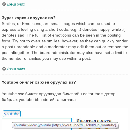
Дээш очих
Зураг хэрхэн оруулах вэ?
Smilies, or Emoticons, are small images which can be used to
express a feeling using a short code, e.g. :) denotes happy, while :(
denotes sad. The full list of emoticons can be seen in the posting
form. Try not to overuse smilies, however, as they can quickly render
a post unreadable and a moderator may edit them out or remove the
post altogether. The board administrator may also have set a limit to
the number of smilies you may use within a post.
Дээш очих
Youtube бичлэг хэрхэн оруулах вэ?
Youtube ээс бичлэг оруулахдаа бичлэгийн editor tools дотор
байрлах youtube bbcode-ийг ашиглана.