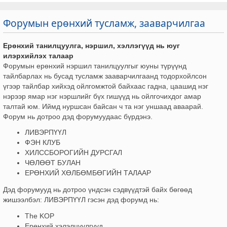
Форумын ерөнхий тусламж, зааварчилгаа
Ерөнхий танилцуулга, нэршил, хэллэгүүд нь юуг
илэрхийлэх талаар
Форумын ерөнхий нэршил танилцуулгыг юуны түрүүнд
тайлбарлах нь бусад тусламж зааварчилгаанд тодорхойлсон
үгээр тайлбар хийхэд ойлгомжтой байхаас гадна, цаашид нэг
нэрээр ямар нэг нэршлийг бүх гишүүд нь ойлгочихдог амар
талтай юм. Иймд нуршсан байсан ч та нэг уншаад аваарай.
Форум нь дотроо дэд форумуудаас бүрдэнэ.
ЛИВЭРПҮҮЛ
ФЭН КЛУБ
ХИЛССБОРОГИЙН ДУРСГАЛ
ЧӨЛӨӨТ БУЛАН
ЕРӨНХИЙ ХӨЛБӨМБӨГИЙН ТАЛААР
Дэд форумууд нь дотроо үндсэн сэдвүүдтэй байх бөгөөд
жишээлбэл: ЛИВЭРПҮҮЛ гэсэн дэд форумд нь:
The KOP
Ерөнхий хэлэлцүүлгүүд