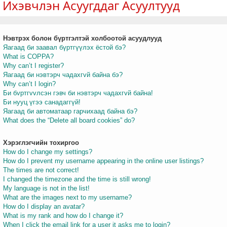
Ихэвчлэн Асуугддаг Асуултууд
Нэвтрэх болон бүртгэлтэй холбоотой асуудлууд
т
Яагаад би заавал бүртгүүлэх ёстой бэ?
What is COPPA?
Why can’t I register?
Яагаад би нэвтэрч чадахгvй байна бэ?
Why can’t I login?
Би бvртгvvлсэн гэвч би нэвтэрч чадахгvй байна!
Би нууц үгээ санадаггүй!
Яагаад би автоматаар гарчихаад байна бэ?
What does the “Delete all board cookies” do?
Хэрэглэгчийн тохиргоо
How do I change my settings?
How do I prevent my username appearing in the online user listings?
The times are not correct!
I changed the timezone and the time is still wrong!
My language is not in the list!
What are the images next to my username?
How do I display an avatar?
What is my rank and how do I change it?
When I click the email link for a user it asks me to login?