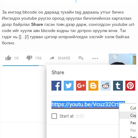
За ингээд bbcode оо дараад тухайн tag дараахь утгыг бичнэ.
Ингэхдээ youtube рүүгээ ороод оруулах бичлэгийнхээ харгалзах
доор байрлах
Share
гэсэн товч дээр дарж, сонгогдсон youtube url-
code ийг хуулж авч bbcode кодны таг дотроо оруулж өгнө. Таг
гэдэг нь []...[/] гурван цэгээр илэрхийлэгдэх хэсгийг хэлж байгаа
болно.