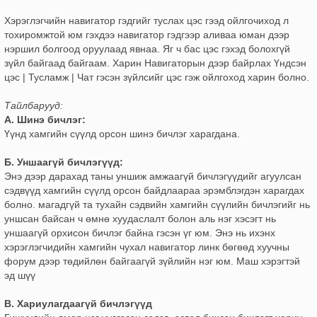
Хэрэглэгчийн навигатор гэдгийг туслах цэс гээд ойлгочиход л
тохиромжтой юм гэхдээ навигатор гэдгээр аливаа юман дээр
нэршил болгоод оруулаад явнаа. Яг ч бас цэс гэхэд болохгүй
зүйл байгаад байгаам. Харин Навигаторын дээр байрлах Үндсэн
цэс | Тусламж | Чат гэсэн зүйлсийг цэс гэж ойлгоход харин болно.
Тайлбарууд:
А. Шинэ бичлэг:
Үүнд хамгийн сүүлд орсон шинэ бичлэг харагдана.
Б. Уншаагүй бичлэгүүд:
Энэ дээр дарахад таны уншиж амжаагүй бичлэгүүдийг агуулсан
сэдвүүд хамгийн сүүлд орсон байдлаараа эрэмблэгдэн харагдах
болно. магадгүй та тухайн сэдвийн хамгийн сүүлийн бичлэгийг нь
уншсан байсан ч өмнө хуудаслалт болон аль нэг хэсэгт нь
уншаагүй орхисон бичлэг байна гэсэн үг юм. Энэ нь ихэнх
хэрэглэгчидийн хамгийн чухал навигатор линк бөгөөд хуучны
форум дээр төдийлөн байгаагүй зүйлийн нэг юм. Маш хэрэгтэй
эд шүү
В. Хариулагдаагүй бичлэгүүд