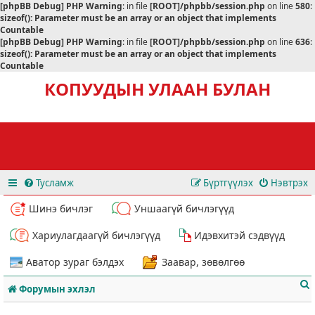
[phpBB Debug] PHP Warning
: in file
[ROOT]/phpbb/session.php
on line
580
:
sizeof(): Parameter must be an array or an object that implements
Countable
[phpBB Debug] PHP Warning
: in file
[ROOT]/phpbb/session.php
on line
636
:
sizeof(): Parameter must be an array or an object that implements
Countable
КОПУУДЫН УЛААН БУЛАН
Тусламж
Бүртгүүлэх
Нэвтрэх
Шинэ бичлэг
Уншаагүй бичлэгүүд
Хариулагдаагүй бичлэгүүд
Идэвхитэй сэдвүүд
Аватор зураг бэлдэх
Заавар, зөвөлгөө
Форумын эхлэл