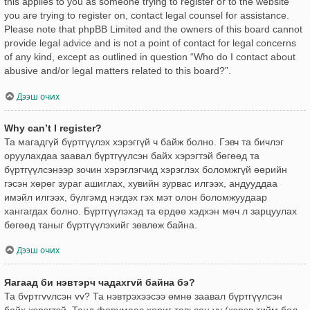
this applies to you as someone trying to register or to the website
you are trying to register on, contact legal counsel for assistance.
Please note that phpBB Limited and the owners of this board cannot
provide legal advice and is not a point of contact for legal concerns
of any kind, except as outlined in question “Who do I contact about
abusive and/or legal matters related to this board?”.
Дээш очих
Why can’t I register?
Та магадгүй бүртгүүлэх хэрэггүй ч байж болно. Гэвч та бичлэг
оруулахдаа заавал бүртгүүлсэн байх хэрэгтэй бөгөөд та
бүртгүүлсэнээр зочин хэрэглэгчид хэрэглэх боломжгүй өөрийн
гэсэн хөрөг зураг ашиглах, хувийн зурвас илгээх, андууддаа
имэйл илгээх, бүлгэмд нэгдэх гэх мэт олон боломжуудаар
хангагдах болно. Бүртгүүлэхэд та ердөө хэдхэн мөч л зарцуулах
бөгөөд таныг бүртгүүлэхийг зөвлөж байна.
Дээш очих
Яагаад би нэвтэрч чадахгvй байна бэ?
Та бvртгvvлсэн vv? Та нэвтрэхээсээ өмнө заавал бүртгүүлсэн
байх хэрэгтэй. Танд форумаас хориг тавьсан уу (хэрэв тийм бол