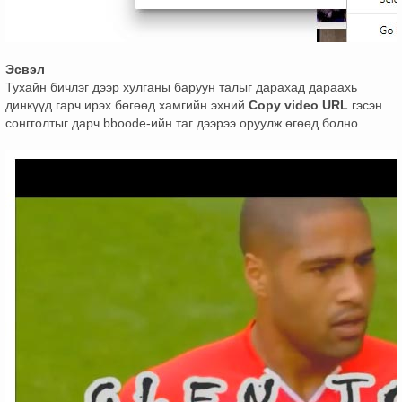
Эсвэл
Тухайн бичлэг дээр хулганы баруун талыг дарахад дараахь
динкүүд гарч ирэх бөгөөд хамгийн эхний
Copy video URL
гэсэн
сонгголтыг дарч bboode-ийн таг дээрээ оруулж өгөөд болно.