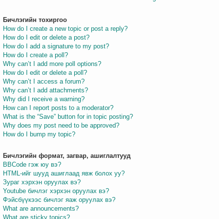
Бичлэгийн тохиргоо
How do I create a new topic or post a reply?
How do I edit or delete a post?
How do I add a signature to my post?
How do I create a poll?
Why can’t I add more poll options?
How do I edit or delete a poll?
Why can’t I access a forum?
Why can’t I add attachments?
Why did I receive a warning?
How can I report posts to a moderator?
What is the “Save” button for in topic posting?
Why does my post need to be approved?
How do I bump my topic?
Бичлэгийн формат, загвар, ашиглалтууд
BBCode гэж юу вэ?
HTML-ийг шууд ашиглаад явж болох уу?
Зураг хэрхэн оруулах вэ?
Youtube бичлэг хэрхэн оруулах вэ?
Фэйсбүүкээс бичлэг яаж оруулах вэ?
What are announcements?
What are sticky topics?