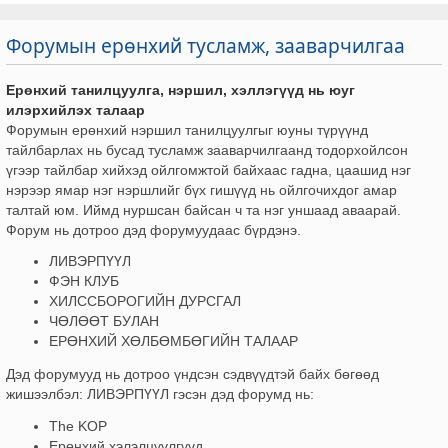
Форумын ерөнхий тусламж, зааварчилгаа
Ерөнхий танилцуулга, нэршил, хэллэгүүд нь юуг
илэрхийлэх талаар
Форумын ерөнхий нэршил танилцуулгыг юуны түрүүнд
тайлбарлах нь бусад тусламж зааварчилгаанд тодорхойлсон
үгээр тайлбар хийхэд ойлгомжтой байхаас гадна, цаашид нэг
нэрээр ямар нэг нэршлийг бүх гишүүд нь ойлгочихдог амар
талтай юм. Иймд нуршсан байсан ч та нэг уншаад аваарай.
Форум нь дотроо дэд форумуудаас бүрдэнэ.
ЛИВЭРПҮҮЛ
ФЭН КЛУБ
ХИЛССБОРОГИЙН ДУРСГАЛ
ЧӨЛӨӨТ БУЛАН
ЕРӨНХИЙ ХӨЛБӨМБӨГИЙН ТАЛААР
Дэд форумууд нь дотроо үндсэн сэдвүүдтэй байх бөгөөд
жишээлбэл: ЛИВЭРПҮҮЛ гэсэн дэд форумд нь:
The KOP
Ерөнхий хэлэлцүүлгүүд