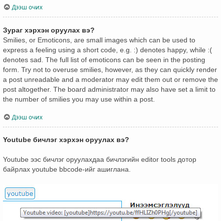
Дээш очих
Зураг хэрхэн оруулах вэ?
Smilies, or Emoticons, are small images which can be used to
express a feeling using a short code, e.g. :) denotes happy, while :(
denotes sad. The full list of emoticons can be seen in the posting
form. Try not to overuse smilies, however, as they can quickly render
a post unreadable and a moderator may edit them out or remove the
post altogether. The board administrator may also have set a limit to
the number of smilies you may use within a post.
Дээш очих
Youtube бичлэг хэрхэн оруулах вэ?
Youtube ээс бичлэг оруулахдаа бичлэгийн editor tools дотор
байрлах youtube bbcode-ийг ашиглана.