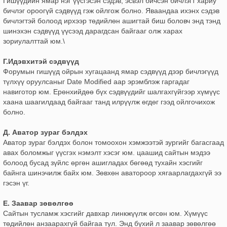
Гишүүдийн ямар нэг үүсгэсэн сэдэв, эсвэл бичсэн бичлэгт хариу
бичлэг ороогүй сэдвүүд гэж ойлгож болно. Яваандаа ихэнх сэдэв
бичлэгтэй болоод ирхээр төдийлөн ашигтай биш боловч энд тэнд
шинэхэн сэдвүүд үүсээд дарагдсан байгааг олж харах
зориулалттай юм.\
Г.Идэвхитэй сэдвүүд
Форумын гишүүд ойрын хугацаанд ямар сэдвүүд дээр бичлэгүүд
түлхүү оруулсаныг Date Modified аар эрэмблэж гаргадаг
навиготор юм. Ерөнхийдөө бүх сэдвүүдийг шалгахгүйгээр хүмүүс
хаана шаагилдаад байгааг танд илрүүлж өгдөг гээд ойлгочихож
болно.
Д. Аватор зураг бэлдэх
Аватор зураг бэлдэх болон томоохон хэмжээтэй зургийг багасгаад
авах боломжыг үүсгэх нэмэлт хэсэг юм. цаашид сайтын мэдээ
болоод бусад зүйлс өргөн ашигладах бөгөөд тухайн хэсгийг
байнга шинэчилж байх юм. Зөвхөн аватороор хягаарлагдахгүй ээ
гэсэн үг.
Е. Заавар зөвөлгөө
Сайтын тусламж хэсгийг давхар линкжүүлж өгсөн юм. Хүмүүс
төдийлөн анзаарахгүй байгаа тул. Энд бүхий л заавар зөвөлгөө