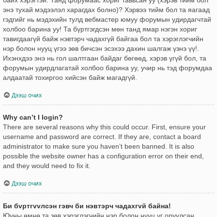
энэ тухай мэдээлэл харагдах болно)? Хэрвээ тийм бол та яагаад
гэдгийг нь мэдэхийн тулд вебмастер юмуу форумын удирдагчтай
холбоо барина уу! Та бүртгэгдсэн мөн танд ямар нэгэн хориг
тавигдаагүй байж нэвтэрч чадахгүй байгаа бол та хэрэглэгчийн
нэр болон нууц үгээ зөв бичсэн эсэхээ дахин шалгаж үзнэ үү!.
Ихэнхдээ энэ нь гол шалтгаан байдаг бөгөөд, хэрэв үгүй бол, та
форумын удирдлагатай холбоо барина уу, учир нь тэд форумдаа
алдаатай тохиргоо хийсэн байж магадгүй.
Дээш очих
Why can’t I login?
There are several reasons why this could occur. First, ensure your
username and password are correct. If they are, contact a board
administrator to make sure you haven’t been banned. It is also
possible the website owner has a configuration error on their end,
and they would need to fix it.
Дээш очих
Би бvртгvvлсэн гэвч би нэвтэрч чадахгvй байна!
Юуны өмнө та зөв хэрэглэгчийн нэр болон нууц үг оруулсан