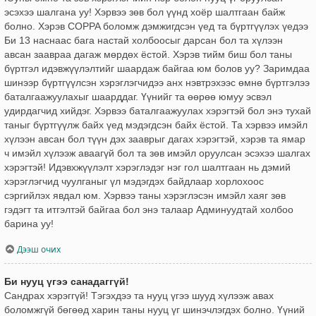
эсэхээ шалгана уу! Хэрвээ зөв бол үүнд хоёр шалтгаан байж
болно. Хэрэв COPPA боломж дэмжигдсэн үед та бүртгүүлэх үедээ
Би 13 наснаас бага настай холбоосыг дарсан бол та хүлээн
авсан заавраа дагаж мөрдөх ёстой. Хэрэв тийм биш бол таны
бүртгэл идэвжүүлэлтийг шаардаж байгаа юм болов уу? Заримдаа
шинээр бүртгүүлсэн хэрэглэгчидээ анх нэвтрэхээс өмнө бүртгэлээ
баталгаажуулахыг шаарддаг. Үүнийг та өөрөө юмуу эсвэл
удирдагчид хийдэг. Хэрвээ баталгаажуулах хэрэгтэй бол энэ тухай
таныг бүртгүүлж байх үед мэдэгдсэн байх ёстой. Та хэрвээ имэйл
хүлээн авсан бол түүн дэх зааврыг дагах хэрэгтэй, хэрэв та ямар
ч имэйл хүлээж аваагүй бол та зөв имэйл оруулсан эсэхээ шалгах
хэрэгтэй! Идэвхжүүлэлт хэрэглэдэг нэг гол шалтгаан нь дэмий
хэрэглэгчид чуулганыг үл мэдэгдэх байдлаар хорлохоос
сэргийлэх явдал юм. Хэрвээ таны хэрэглэсэн имэйл хаяг зөв
гэдэгт та итгэлтэй байгаа бол энэ талаар Админуудтай холбоо
барина уу!
Дээш очих
Би нууц үгээ санадаггүй!
Сандрах хэрэггүй! Тэгэхдээ та нууц үгээ шууд хүлээж авах
боломжгүй бөгөөд харин таны нууц үг шинэчлэгдэх болно. Үүний