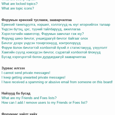
What are locked topics?
What are topic icons?
Форумын ерөнхий тусламж, зааварчилгаа
Ерөнхий танилцуулга, нэршил, хэллэгүүд нь юуг илэрхийлэх талаар
Үндсэн бүтэц, цэс, түүний тайлбарууд, ажиллагаа
Хэрэглэгчийн навиготор, Форумын замчлал гэж юу?
Форумд шинэ бичлэг, уншигдаагүй бичлэг байгааг олох
Бичлэг дээрх үндсэн тохиргоонууд, контролорууд
Форум болон бичлэгтэй холбоотой бүхий л статистакууд, үзүүлэлт
Хамгийн сүүлд нэмэгдсэн бичлэг, сэдэвтай холбоотой блокууд
Бусад хэрэгцээтэй болон дурдагдаагүй зааварчилгаа
Зурвас илгээх
I cannot send private messages!
I keep getting unwanted private messages!
I have received a spamming or abusive email from someone on this board!
Найзууд ба бусад
What are my Friends and Foes lists?
How can I add / remove users to my Friends or Foes list?
Форумаас хайлт хийх