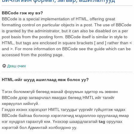
BBCode гэж юу вэ?
BBCode is a special implementation of HTML, offering great
formatting control on particular objects in a post. The use of BBCode
is granted by the administrator, but it can also be disabled on a per
post basis from the posting form. BBCode itself is similar in style to
HTML, but tags are enclosed in square brackets [ and ] rather than <
and >. For more information on BBCode see the guide which can be
accessed from the posting page.
Дээш очих
HTML-ийг шууд ашиглаад явж болох уу?
Тэгэх боломжгүй бөгөөд манай форумын эдитор нь зөвхөн
BBCode дээр загварчлал явагдах бөгөөд HMTL ийг тагийг
хөрвүүлэл хийхгүй.
Гэхдээ ихэнх хэрэгцээт HMTL тагуудыг үүргийг гүйцэтгэж чадах
BBCode байгаа болхоор хэрэглэгчид мэдээллээ оруулахад ямар
нэг хүндрэл гарахгүй юм. Үнэхээр шаардлагатай
tag
оруулах
хэрэгтэй бол Админтай холбогдоно уу.