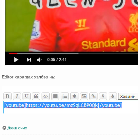
Editor харагдах хэлбэр нь:
Дээш очих