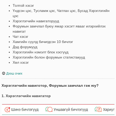
Толгой хэсэг
Үндсэн цэс, Тусламж цэс, Чатлах цэс, Бусад Хэрэглэгийн
цэс
Хэрэглэгчийн навигаторууд
Форумын замчлал буюу ямар хэсэгт явааг илэрхийлэх
навигат
Чат хэсэг
Хамгийн сүүлд бичигдсэн 10 бичлэг
Дэд форумууд
Хэрэглэгийн нэмэлт блок хэсгүүд
Хэрэглэгийн болон форумын статистакууд
Хөл хэсэг
Дээш очих
Хэрэглэгчийн навиготор, Форумын замчлал гэж юу?
1. Хэрэглэгчийн навигатор