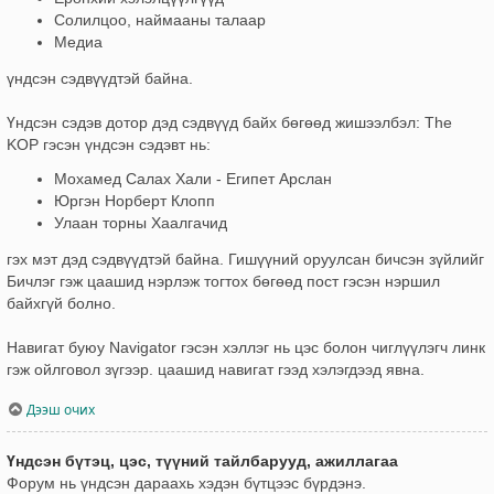
Солилцоо, наймааны талаар
Медиа
үндсэн сэдвүүдтэй байна.
Үндсэн сэдэв дотор дэд сэдвүүд байх бөгөөд жишээлбэл: The
KOP гэсэн үндсэн сэдэвт нь:
Мохамед Салах Хали - Египет Арслан
Юргэн Норберт Клопп
Улаан торны Хаалгачид
гэх мэт дэд сэдвүүдтэй байна. Гишүүний оруулсан бичсэн зүйлийг
Бичлэг гэж цаашид нэрлэж тогтох бөгөөд пост гэсэн нэршил
байхгүй болно.
Навигат буюу Navigator гэсэн хэллэг нь цэс болон чиглүүлэгч линк
гэж ойлговол зүгээр. цаашид навигат гээд хэлэгдээд явна.
Дээш очих
Үндсэн бүтэц, цэс, түүний тайлбарууд, ажиллагаа
Форум нь үндсэн дараахь хэдэн бүтцээс бүрдэнэ.