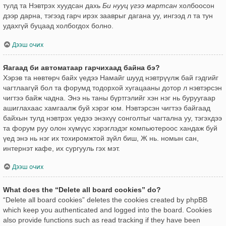
тулд та Нэвтрэх хуудсан дахь
Би нууц үгээ мартсан
холбоосон
дээр дарна, тэгээд гарч ирэх зааврыг дагана уу, ингээд л та тун
удахгүй буцаад холбогдох болно.
Дээш очих
Яагаад би автоматаар гарчихаад байна бэ?
Хэрэв та нөвтөрч байх үедээ Намайг шууд нэвтрүүлж бай гэдгийг
чагтлаагүй бол та форумд тодорхой хугацааны дотор л нэвтэрсэн
чигтээ байж чадна. Энэ нь таны бүртгэлийг хэн нэг нь буруугаар
ашиглахаас хамгаалж буй хэрэг юм. Нэвтэрсэн чигтээ байгаад
байхын тулд нэвтрэх үедээ энэхүү сонголтыг чагтална уу, тэгэхдээ
та форум руу олон хүмүүс хэрэглэдэг компьютероос хандаж буй
үед энэ нь нэг их тохиромжтой зүйл биш, Ж нь. номын сан,
интернэт кафе, их сургууль гэх мэт.
Дээш очих
What does the “Delete all board cookies” do?
“Delete all board cookies” deletes the cookies created by phpBB
which keep you authenticated and logged into the board. Cookies
also provide functions such as read tracking if they have been