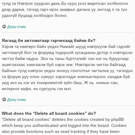
тулд та Нэвтрэх хуудсан дахь
Би нууц үгээ мартсан
холбоосон
дээр дарна, тэгээд гарч ирэх зааврыг дагана уу, ингээд л та тун
удахгүй буцаад холбогдох болно.
Дээш очих
Яагаад би автоматаар гарчихаад байна бэ?
Хэрэв та нөвтөрч байх үедээ Намайг шууд нэвтрүүлж бай гэдгийг
чагтлаагүй бол та форумд тодорхой хугацааны дотор л нэвтэрсэн
чигтээ байж чадна. Энэ нь таны бүртгэлийг хэн нэг нь буруугаар
ашиглахаас хамгаалж буй хэрэг юм. Нэвтэрсэн чигтээ байгаад
байхын тулд нэвтрэх үедээ энэхүү сонголтыг чагтална уу, тэгэхдээ
та форум руу олон хүмүүс хэрэглэдэг компьютероос хандаж буй
үед энэ нь нэг их тохиромжтой зүйл биш, Ж нь. номын сан,
интернэт кафе, их сургууль гэх мэт.
Дээш очих
What does the “Delete all board cookies” do?
“Delete all board cookies” deletes the cookies created by phpBB
which keep you authenticated and logged into the board. Cookies
also provide functions such as read tracking if they have been