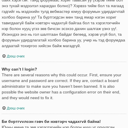
энэ тухай мэдээлэл харагдах болно)? Хэрвээ тийм бол та яагаад
гэдгийг нь мэдэхийн тулд вебмастер юмуу форумын удирдагчтай
холбоо барина уу! Та бүртгэгдсэн мөн танд ямар нэгэн хориг
тавигдаагүй байж нэвтэрч чадахгүй байгаа бол та хэрэглэгчийн
нэр болон нууц үгээ зөв бичсэн эсэхээ дахин шалгаж үзнэ үү!.
Ихэнхдээ энэ нь гол шалтгаан байдаг бөгөөд, хэрэв үгүй бол, та
форумын удирдлагатай холбоо барина уу, учир нь тэд форумдаа
алдаатай тохиргоо хийсэн байж магадгүй.
Дээш очих
Why can’t I login?
There are several reasons why this could occur. First, ensure your
username and password are correct. If they are, contact a board
administrator to make sure you haven’t been banned. It is also
possible the website owner has a configuration error on their end,
and they would need to fix it.
Дээш очих
Би бvртгvvлсэн гэвч би нэвтэрч чадахгvй байна!
Юуны өмнө та зөв хэрэглэгчийн нэр болон нууц үг оруулсан