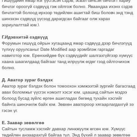
Гишүүдийн ямар нэг үүсгэсэн сэдэв, эсвэл бичсэн бичлэгт хариу
бичлэг ороогүй сэдвүүд гэж ойлгож болно. Яваандаа ихэнх сэдэв
бичлэгтэй болоод ирхээр төдийлөн ашигтай биш боловч энд тэнд
шинэхэн сэдвүүд үүсээд дарагдсан байгааг олж харах
зориулалттай юм.\
Г.Идэвхитэй сэдвүүд
Форумын гишүүд ойрын хугацаанд ямар сэдвүүд дээр бичлэгүүд
түлхүү оруулсаныг Date Modified аар эрэмблэж гаргадаг
навиготор юм. Ерөнхийдөө бүх сэдвүүдийг шалгахгүйгээр хүмүүс
хаана шаагилдаад байгааг танд илрүүлж өгдөг гээд ойлгочихож
болно.
Д. Аватор зураг бэлдэх
Аватор зураг бэлдэх болон томоохон хэмжээтэй зургийг багасгаад
авах боломжыг үүсгэх нэмэлт хэсэг юм. цаашид сайтын мэдээ
болоод бусад зүйлс өргөн ашигладах бөгөөд тухайн хэсгийг
байнга шинэчилж байх юм. Зөвхөн аватороор хягаарлагдахгүй ээ
гэсэн үг.
Е. Заавар зөвөлгөө
Сайтын тусламж хэсгийг давхар линкжүүлж өгсөн юм. Хүмүүс
төдийлөн анзаарахгүй байгаа тул. Энд бүхий л заавар зөвөлгөө