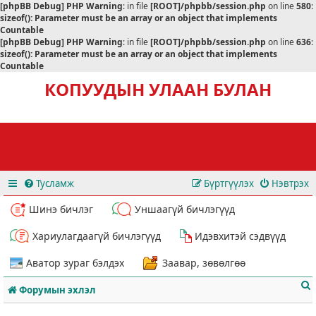
[phpBB Debug] PHP Warning
: in file
[ROOT]/phpbb/session.php
on line
580
:
sizeof(): Parameter must be an array or an object that implements
Countable
[phpBB Debug] PHP Warning
: in file
[ROOT]/phpbb/session.php
on line
636
:
sizeof(): Parameter must be an array or an object that implements
Countable
КОПУУДЫН УЛААН БУЛАН
Тусламж
Бүртгүүлэх
Нэвтрэх
Шинэ бичлэг
Уншаагүй бичлэгүүд
Хариулагдаагүй бичлэгүүд
Идэвхитэй сэдвүүд
Аватор зураг бэлдэх
Заавар, зөвөлгөө
Форумын эхлэл