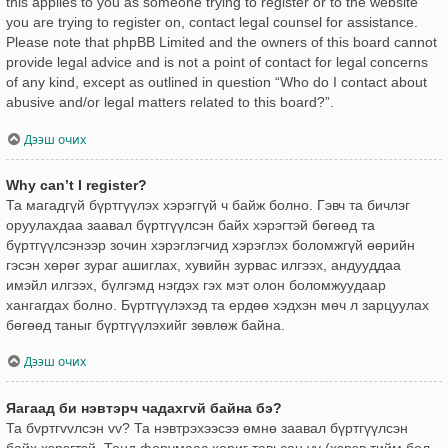
this applies to you as someone trying to register or to the website
you are trying to register on, contact legal counsel for assistance.
Please note that phpBB Limited and the owners of this board cannot
provide legal advice and is not a point of contact for legal concerns
of any kind, except as outlined in question “Who do I contact about
abusive and/or legal matters related to this board?”.
Дээш очих
Why can’t I register?
Та магадгүй бүртгүүлэх хэрэггүй ч байж болно. Гэвч та бичлэг
оруулахдаа заавал бүртгүүлсэн байх хэрэгтэй бөгөөд та
бүртгүүлсэнээр зочин хэрэглэгчид хэрэглэх боломжгүй өөрийн
гэсэн хөрөг зураг ашиглах, хувийн зурвас илгээх, андууддаа
имэйл илгээх, бүлгэмд нэгдэх гэх мэт олон боломжуудаар
хангагдах болно. Бүртгүүлэхэд та ердөө хэдхэн мөч л зарцуулах
бөгөөд таныг бүртгүүлэхийг зөвлөж байна.
Дээш очих
Яагаад би нэвтэрч чадахгvй байна бэ?
Та бvртгvvлсэн vv? Та нэвтрэхээсээ өмнө заавал бүртгүүлсэн
байх хэрэгтэй. Танд форумаас хориг тавьсан уу (хэрэв тийм бол