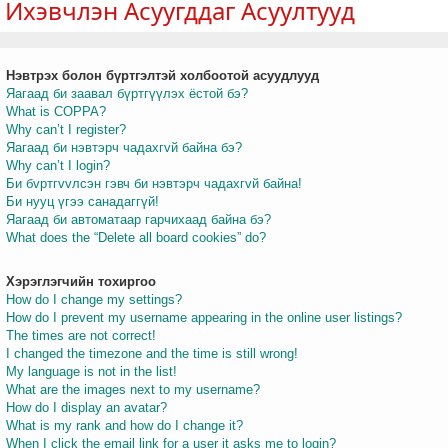
Ихэвчлэн Асуугддаг Асуултууд
Нэвтрэх болон бүртгэлтэй холбоотой асуудлууд
т
Яагаад би заавал бүртгүүлэх ёстой бэ?
What is COPPA?
Why can’t I register?
Яагаад би нэвтэрч чадахгvй байна бэ?
Why can’t I login?
Би бvртгvvлсэн гэвч би нэвтэрч чадахгvй байна!
Би нууц үгээ санадаггүй!
Яагаад би автоматаар гарчихаад байна бэ?
What does the “Delete all board cookies” do?
Хэрэглэгчийн тохиргоо
How do I change my settings?
How do I prevent my username appearing in the online user listings?
The times are not correct!
I changed the timezone and the time is still wrong!
My language is not in the list!
What are the images next to my username?
How do I display an avatar?
What is my rank and how do I change it?
When I click the email link for a user it asks me to login?