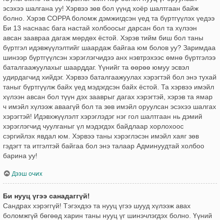
эсэхээ шалгана уу! Хэрвээ зөв бол үүнд хоёр шалтгаан байж
болно. Хэрэв COPPA боломж дэмжигдсэн үед та бүртгүүлэх үедээ
Би 13 наснаас бага настай холбоосыг дарсан бол та хүлээн
авсан заавраа дагаж мөрдөх ёстой. Хэрэв тийм биш бол таны
бүртгэл идэвжүүлэлтийг шаардаж байгаа юм болов уу? Заримдаа
шинээр бүртгүүлсэн хэрэглэгчидээ анх нэвтрэхээс өмнө бүртгэлээ
баталгаажуулахыг шаарддаг. Үүнийг та өөрөө юмуу эсвэл
удирдагчид хийдэг. Хэрвээ баталгаажуулах хэрэгтэй бол энэ тухай
таныг бүртгүүлж байх үед мэдэгдсэн байх ёстой. Та хэрвээ имэйл
хүлээн авсан бол түүн дэх зааврыг дагах хэрэгтэй, хэрэв та ямар
ч имэйл хүлээж аваагүй бол та зөв имэйл оруулсан эсэхээ шалгах
хэрэгтэй! Идэвхжүүлэлт хэрэглэдэг нэг гол шалтгаан нь дэмий
хэрэглэгчид чуулганыг үл мэдэгдэх байдлаар хорлохоос
сэргийлэх явдал юм. Хэрвээ таны хэрэглэсэн имэйл хаяг зөв
гэдэгт та итгэлтэй байгаа бол энэ талаар Админуудтай холбоо
барина уу!
Дээш очих
Би нууц үгээ санадаггүй!
Сандрах хэрэггүй! Тэгэхдээ та нууц үгээ шууд хүлээж авах
боломжгүй бөгөөд харин таны нууц үг шинэчлэгдэх болно. Үүний