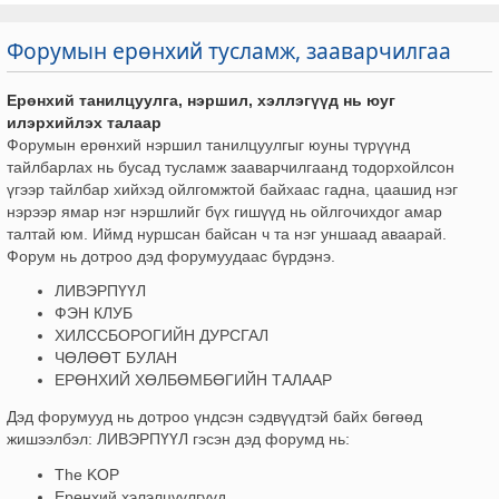
Форумын ерөнхий тусламж, зааварчилгаа
Ерөнхий танилцуулга, нэршил, хэллэгүүд нь юуг
илэрхийлэх талаар
Форумын ерөнхий нэршил танилцуулгыг юуны түрүүнд
тайлбарлах нь бусад тусламж зааварчилгаанд тодорхойлсон
үгээр тайлбар хийхэд ойлгомжтой байхаас гадна, цаашид нэг
нэрээр ямар нэг нэршлийг бүх гишүүд нь ойлгочихдог амар
талтай юм. Иймд нуршсан байсан ч та нэг уншаад аваарай.
Форум нь дотроо дэд форумуудаас бүрдэнэ.
ЛИВЭРПҮҮЛ
ФЭН КЛУБ
ХИЛССБОРОГИЙН ДУРСГАЛ
ЧӨЛӨӨТ БУЛАН
ЕРӨНХИЙ ХӨЛБӨМБӨГИЙН ТАЛААР
Дэд форумууд нь дотроо үндсэн сэдвүүдтэй байх бөгөөд
жишээлбэл: ЛИВЭРПҮҮЛ гэсэн дэд форумд нь:
The KOP
Ерөнхий хэлэлцүүлгүүд