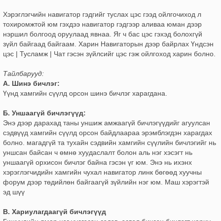
Хэрэглэгчийн навигатор гэдгийг туслах цэс гээд ойлгочиход л
тохиромжтой юм гэхдээ навигатор гэдгээр аливаа юман дээр
нэршил болгоод оруулаад явнаа. Яг ч бас цэс гэхэд болохгүй
зүйл байгаад байгаам. Харин Навигаторын дээр байрлах Үндсэн
цэс | Тусламж | Чат гэсэн зүйлсийг цэс гэж ойлгоход харин болно.
Тайлбарууд:
А. Шинэ бичлэг:
Үүнд хамгийн сүүлд орсон шинэ бичлэг харагдана.
Б. Уншаагүй бичлэгүүд:
Энэ дээр дарахад таны уншиж амжаагүй бичлэгүүдийг агуулсан
сэдвүүд хамгийн сүүлд орсон байдлаараа эрэмблэгдэн харагдах
болно. магадгүй та тухайн сэдвийн хамгийн сүүлийн бичлэгийг нь
уншсан байсан ч өмнө хуудаслалт болон аль нэг хэсэгт нь
уншаагүй орхисон бичлэг байна гэсэн үг юм. Энэ нь ихэнх
хэрэглэгчидийн хамгийн чухал навигатор линк бөгөөд хуучны
форум дээр төдийлөн байгаагүй зүйлийн нэг юм. Маш хэрэгтэй
эд шүү
В. Хариулагдаагүй бичлэгүүд