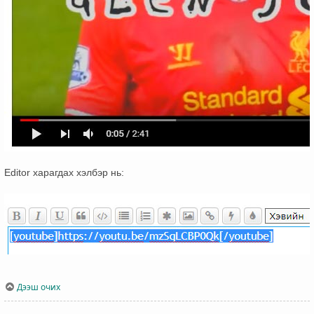
Editor харагдах хэлбэр нь:
Дээш очих