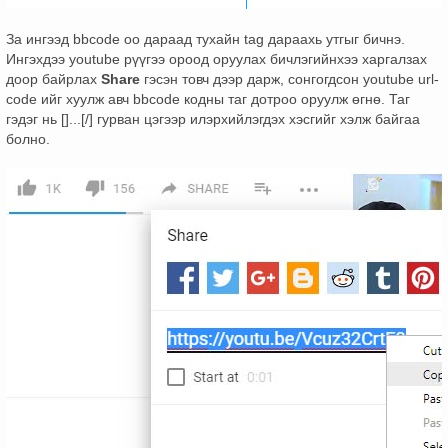
За ингээд bbcode оо дараад тухайн tag дараахь утгыг бичнэ.
Ингэхдээ youtube рүүгээ ороод оруулах бичлэгийнхээ харгалзах
доор байрлах
Share
гэсэн товч дээр дарж, сонгогдсон youtube url-
code ийг хуулж авч bbcode кодны таг дотроо оруулж өгнө. Таг
гэдэг нь []...[/] гурван цэгээр илэрхийлэгдэх хэсгийг хэлж байгаа
болно.