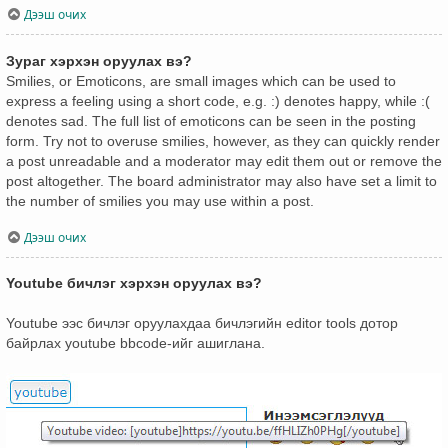
Дээш очих
Зураг хэрхэн оруулах вэ?
Smilies, or Emoticons, are small images which can be used to
express a feeling using a short code, e.g. :) denotes happy, while :(
denotes sad. The full list of emoticons can be seen in the posting
form. Try not to overuse smilies, however, as they can quickly render
a post unreadable and a moderator may edit them out or remove the
post altogether. The board administrator may also have set a limit to
the number of smilies you may use within a post.
Дээш очих
Youtube бичлэг хэрхэн оруулах вэ?
Youtube ээс бичлэг оруулахдаа бичлэгийн editor tools дотор
байрлах youtube bbcode-ийг ашиглана.