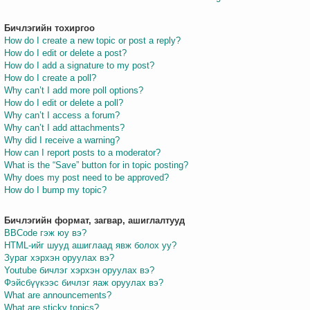
Бичлэгийн тохиргоо
How do I create a new topic or post a reply?
How do I edit or delete a post?
How do I add a signature to my post?
How do I create a poll?
Why can’t I add more poll options?
How do I edit or delete a poll?
Why can’t I access a forum?
Why can’t I add attachments?
Why did I receive a warning?
How can I report posts to a moderator?
What is the “Save” button for in topic posting?
Why does my post need to be approved?
How do I bump my topic?
Бичлэгийн формат, загвар, ашиглалтууд
BBCode гэж юу вэ?
HTML-ийг шууд ашиглаад явж болох уу?
Зураг хэрхэн оруулах вэ?
Youtube бичлэг хэрхэн оруулах вэ?
Фэйсбүүкээс бичлэг яаж оруулах вэ?
What are announcements?
What are sticky topics?