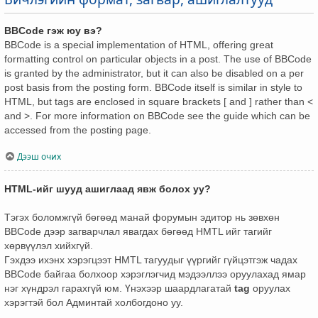
BBCode гэж юу вэ?
BBCode is a special implementation of HTML, offering great
formatting control on particular objects in a post. The use of BBCode
is granted by the administrator, but it can also be disabled on a per
post basis from the posting form. BBCode itself is similar in style to
HTML, but tags are enclosed in square brackets [ and ] rather than <
and >. For more information on BBCode see the guide which can be
accessed from the posting page.
Дээш очих
HTML-ийг шууд ашиглаад явж болох уу?
Тэгэх боломжгүй бөгөөд манай форумын эдитор нь зөвхөн
BBCode дээр загварчлал явагдах бөгөөд HMTL ийг тагийг
хөрвүүлэл хийхгүй.
Гэхдээ ихэнх хэрэгцээт HMTL тагуудыг үүргийг гүйцэтгэж чадах
BBCode байгаа болхоор хэрэглэгчид мэдээллээ оруулахад ямар
нэг хүндрэл гарахгүй юм. Үнэхээр шаардлагатай
tag
оруулах
хэрэгтэй бол Админтай холбогдоно уу.