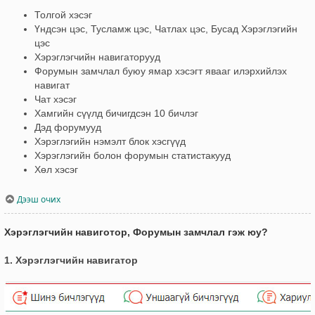
Толгой хэсэг
Үндсэн цэс, Тусламж цэс, Чатлах цэс, Бусад Хэрэглэгийн
цэс
Хэрэглэгчийн навигаторууд
Форумын замчлал буюу ямар хэсэгт явааг илэрхийлэх
навигат
Чат хэсэг
Хамгийн сүүлд бичигдсэн 10 бичлэг
Дэд форумууд
Хэрэглэгийн нэмэлт блок хэсгүүд
Хэрэглэгийн болон форумын статистакууд
Хөл хэсэг
Дээш очих
Хэрэглэгчийн навиготор, Форумын замчлал гэж юу?
1. Хэрэглэгчийн навигатор