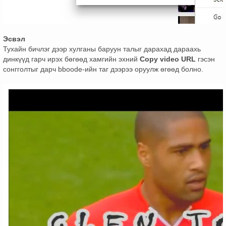
Эсвэл
Тухайн бичлэг дээр хулганы баруун талыг дарахад дараахь
динкүүд гарч ирэх бөгөөд хамгийн эхний
Copy video URL
гэсэн
сонгголтыг дарч bboode-ийн таг дээрээ оруулж өгөөд болно.