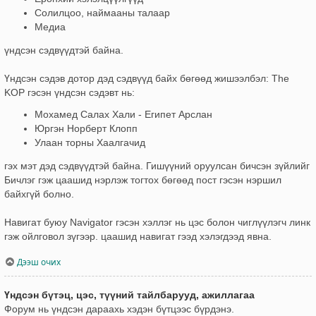
Солилцоо, наймааны талаар
Медиа
үндсэн сэдвүүдтэй байна.
Үндсэн сэдэв дотор дэд сэдвүүд байх бөгөөд жишээлбэл: The
KOP гэсэн үндсэн сэдэвт нь:
Мохамед Салах Хали - Египет Арслан
Юргэн Норберт Клопп
Улаан торны Хаалгачид
гэх мэт дэд сэдвүүдтэй байна. Гишүүний оруулсан бичсэн зүйлийг
Бичлэг гэж цаашид нэрлэж тогтох бөгөөд пост гэсэн нэршил
байхгүй болно.
Навигат буюу Navigator гэсэн хэллэг нь цэс болон чиглүүлэгч линк
гэж ойлговол зүгээр. цаашид навигат гээд хэлэгдээд явна.
Дээш очих
Үндсэн бүтэц, цэс, түүний тайлбарууд, ажиллагаа
Форум нь үндсэн дараахь хэдэн бүтцээс бүрдэнэ.