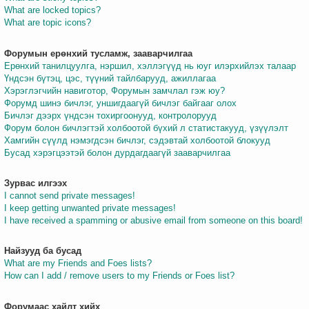
What are locked topics?
What are topic icons?
Форумын ерөнхий тусламж, зааварчилгаа
Ерөнхий танилцуулга, нэршил, хэллэгүүд нь юуг илэрхийлэх талаар
Үндсэн бүтэц, цэс, түүний тайлбарууд, ажиллагаа
Хэрэглэгчийн навиготор, Форумын замчлал гэж юу?
Форумд шинэ бичлэг, уншигдаагүй бичлэг байгааг олох
Бичлэг дээрх үндсэн тохиргоонууд, контролорууд
Форум болон бичлэгтэй холбоотой бүхий л статистакууд, үзүүлэлт
Хамгийн сүүлд нэмэгдсэн бичлэг, сэдэвтай холбоотой блокууд
Бусад хэрэгцээтэй болон дурдагдаагүй зааварчилгаа
Зурвас илгээх
I cannot send private messages!
I keep getting unwanted private messages!
I have received a spamming or abusive email from someone on this board!
Найзууд ба бусад
What are my Friends and Foes lists?
How can I add / remove users to my Friends or Foes list?
Форумаас хайлт хийх